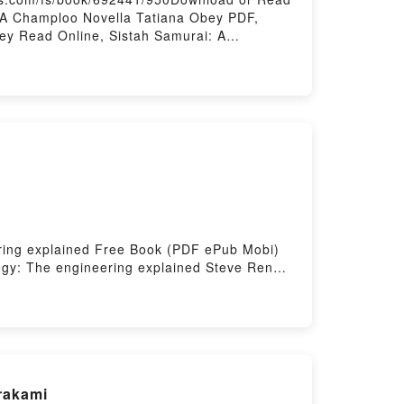
 A Champloo Novella Tatiana Obey PDF,
ey Read Online, Sistah Samurai: A
h Samurai: A Champloo Novella Tatiana Obey
a Tatiana Obey Free DownloadPowered by
ring explained Free Book (PDF ePub Mobi)
gy: The engineering explained Steve Rendle
y: The engineering explained Steve Rendle
he engineering explained Steve Rendle
The engineering explained Steve Rendle
rakami