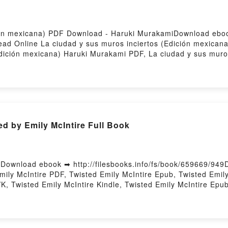
ión mexicana) PDF Download - Haruki MurakamiDownload ebook
ad Online La ciudad y sus muros inciertos (Edición mexican
dición mexicana) Haruki Murakami PDF, La ciudad y sus muros
rtos (Edición mexicana) Haruki Murakami Read Online, La ciu
udad y sus muros inciertos (Edición mexicana) Haruki Muraka
 La ciudad y sus muros inciertos (Edición mexicana) Haruki 
mi Free DownloadPowered by Firstory Hosting
 by Emily McIntire Full Book
Download ebook ➡ http://filesbooks.info/fs/book/659669/94
ily McIntire PDF, Twisted Emily McIntire Epub, Twisted Emily
K, Twisted Emily McIntire Kindle, Twisted Emily McIntire Epu