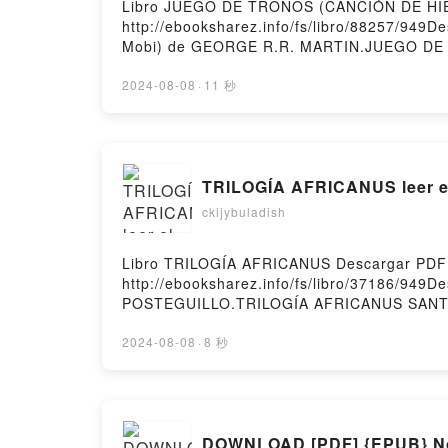
Libro JUEGO DE TRONOS (CANCIÓN DE HIE
http://ebooksharez.info/fs/libro/88257/94
Mobi) de GEORGE R.R. MARTIN.JUEGO D
DE HIELO Y FUEGO 1) GEORGE R.R. MARTI
JUEGO DE TRONOS (CANCIÓN DE HIELO Y 
2024-08-08
·
11 秒
GEORGE R.R. MARTIN VK, JUEGO DE TRON
HIELO Y FUEGO 1) GEORGE R.R. MARTIN 
gratisPowered by Firstory Hosting
TRILOGÍA AFRICANUS leer el
ckijybuladish
Libro TRILOGÍA AFRICANUS Descargar PDF
http://ebooksharez.info/fs/libro/37186/94
POSTEGUILLO.TRILOGÍA AFRICANUS SANT
AFRICANUS SANTIAGO POSTEGUILLO Leer e
SANTIAGO POSTEGUILLO VK, TRILOGÍA AF
2024-08-08
·
8 秒
TRILOGÍA AFRICANUS SANTIAGO POSTEGUILL
DOWNLOAD [PDF] {EPUB} Now