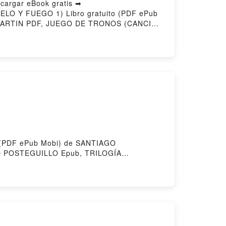
rgar eBook gratis ➡
IELO Y FUEGO 1) Libro gratuito (PDF ePub
MARTIN PDF, JUEGO DE TRONOS (CANCIÓN
) GEORGE R.R. MARTIN Leer en línea ,
RONOS (CANCIÓN DE HIELO Y FUEGO 1)
N Kindle, JUEGO DE TRONOS (CANCIÓN DE
 1) GEORGE R.R. MARTIN Descargar
to (PDF ePub Mobi) de SANTIAGO
 POSTEGUILLO Epub, TRILOGÍA
udiolibro, TRILOGÍA AFRICANUS
ICANUS SANTIAGO POSTEGUILLO Epub VK,