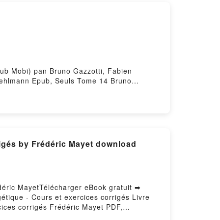
ePub Mobi) pan Bruno Gazzotti, Fabien
Vehlmann Epub, Seuls Tome 14 Bruno
euls Tome 14 Bruno Gazzotti, Fabien
abien Vehlmann Epub VK, Seuls Tome 14
déric MayetTélécharger eBook gratuit ➡
étique - Cours et exercices corrigés Livre
ices corrigés Frédéric Mayet PDF,
ynamique appliquée à l’énergétique - Cours