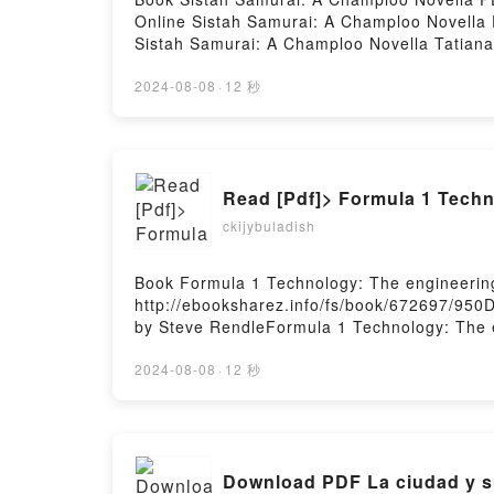
Online Sistah Samurai: A Champloo Novella
Sistah Samurai: A Champloo Novella Tatian
Champloo Novella Tatiana Obey Audiobook, 
Kindle, Sistah Samurai: A Champloo Novell
2024-08-08
·
12 秒
Firstory Hosting
Read [Pdf]> Formula 1 Techn
ckijybuladish
Book Formula 1 Technology: The engineeri
http://ebooksharez.info/fs/book/672697/95
by Steve RendleFormula 1 Technology: The 
Epub, Formula 1 Technology: The engineeri
Audiobook, Formula 1 Technology: The engi
2024-08-08
·
12 秒
Kindle, Formula 1 Technology: The engineer
Free DownloadPowered by Firstory Hosting
Download PDF La ciudad y su