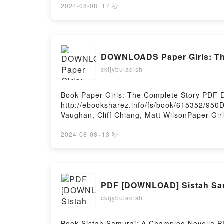
et exercices corrigés Frédéric Mayet Lire e
2024-08-08
·
17 秒
Audiobook, Thermodynamique appliquée à l’
l’énergétique - Cours et exercices corrigés
Mayet Epub VK, Thermodynamique appliquée à
Hosting
DOWNLOADS Paper Girls: The 
ckijybuladish
Book Paper Girls: The Complete Story PDF D
http://ebooksharez.info/fs/book/615352/950
Vaughan, Cliff Chiang, Matt WilsonPaper Gir
Brian K. Vaughan, Cliff Chiang, Matt Wilson
Girls: The Complete Story Brian K. Vaughan,
2024-08-08
·
13 秒
Matt Wilson VK, Paper Girls: The Complete S
Vaughan, Cliff Chiang, Matt Wilson Epub VK
Firstory Hosting
PDF [DOWNLOAD] Sistah Samu
ckijybuladish
Book Sistah Samurai: A Champloo Novella P