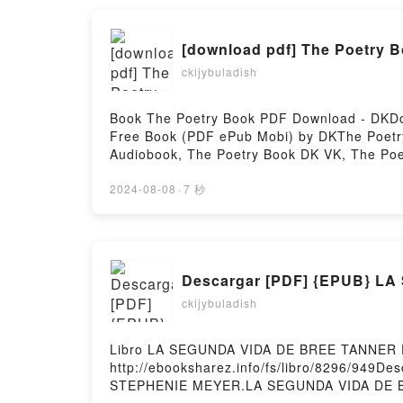
[download pdf] The Poetry 
ckijybuladish
Book The Poetry Book PDF Download - DKDo
Free Book (PDF ePub Mobi) by DKThe Poetr
Audiobook, The Poetry Book DK VK, The Po
Firstory Hosting
2024-08-08
·
7 秒
Descargar [PDF] {EPUB} L
ckijybuladish
Libro LA SEGUNDA VIDA DE BREE TANNER D
http://ebooksharez.info/fs/libro/8296/949
STEPHENIE MEYER.LA SEGUNDA VIDA DE 