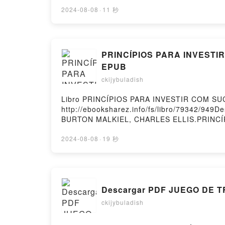
LA SEGUNDA VIDA DE BREE TANNER STEPHE
SEGUNDA VIDA DE BREE TANNER STEPHENI
2024-08-08
·
11 秒
BREE TANNER STEPHENIE MEYER Epub VK, 
PRINCÍPIOS PARA INVESTIR
EPUB
ckijybuladish
Libro PRINCÍPIOS PARA INVESTIR COM SUC
http://ebooksharez.info/fs/libro/79342/94
BURTON MALKIEL, CHARLES ELLIS.PRINCÍ
INVESTIR COM SUCESSO BURTON MALKIEL
ELLIS Leer en línea , PRINCÍPIOS PARA 
2024-08-08
·
19 秒
COM SUCESSO BURTON MALKIEL, CHARLES 
PRINCÍPIOS PARA INVESTIR COM SUCESS
MALKIEL, CHARLES ELLIS Descargar gratisP
Descargar PDF JUEGO DE T
ckijybuladish