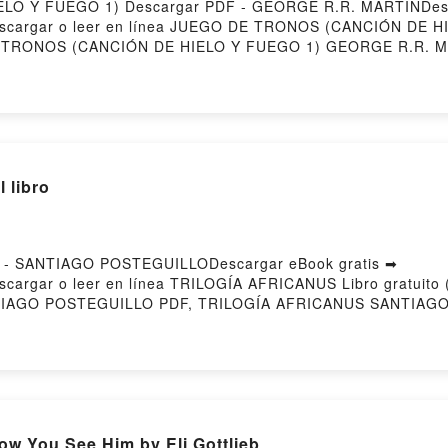
LO Y FUEGO 1) Descargar PDF - GEORGE R.R. MARTINDesca
9Descargar o leer en línea JUEGO DE TRONOS (CANCIÓN DE H
E TRONOS (CANCIÓN DE HIELO Y FUEGO 1) GEORGE R.R. 
N Epub, JUEGO DE TRONOS (CANCIÓN DE HIELO Y FUEGO 1
FUEGO 1) GEORGE R.R. MARTIN Audiolibro, JUEGO DE T
OS (CANCIÓN DE HIELO Y FUEGO 1) GEORGE R.R. MARTI
Epub VK, JUEGO DE TRONOS (CANCIÓN DE HIELO Y FUEGO
 libro
 - SANTIAGO POSTEGUILLODescargar eBook gratis ➡
9Descargar o leer en línea TRILOGÍA AFRICANUS Libro gratui
IAGO POSTEGUILLO PDF, TRILOGÍA AFRICANUS SANTIAGO
n línea , TRILOGÍA AFRICANUS SANTIAGO POSTEGUILLO A
RICANUS SANTIAGO POSTEGUILLO Kindle, TRILOGÍA AFR
O Descargar gratisPowered by Firstory Hosting
 You See Him by Eli Gottlieb