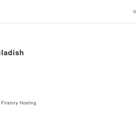
uladish
u
Firstory Hosting