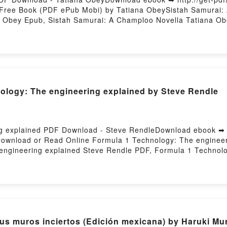
 Free Book (PDF ePub Mobi) by Tatiana ObeySistah Samurai:
a Obey Epub, Sistah Samurai: A Champloo Novella Tatiana Ob
Sistah Samurai: A Champloo Novella Tatiana Obey VK, Sista
a Tatiana Obey Epub VK, Sistah Samurai: A Champloo Novell
ology: The engineering explained by Steve Rendle
ng explained PDF Download - Steve RendleDownload ebook ➡
0Download or Read Online Formula 1 Technology: The enginee
engineering explained Steve Rendle PDF, Formula 1 Technolo
ng explained Steve Rendle Read Online, Formula 1 Technolog
neering explained Steve Rendle VK, Formula 1 Technology: T
ing explained Steve Rendle Epub VK, Formula 1 Technology: 
s muros inciertos (Edición mexicana) by Haruki Mu