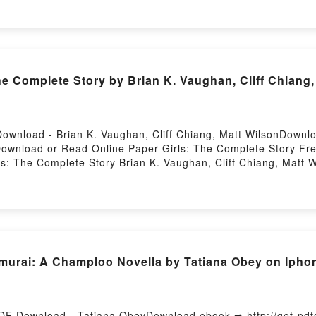
n ligne , Thermodynamique appliquée à l’énergétique - Cours e
énergétique - Cours et exercices corrigés Frédéric Mayet V
 Frédéric Mayet Kindle, Thermodynamique appliquée à l’énergét
 l’énergétique - Cours et exercices corrigés Frédéric Maye
Complete Story by Brian K. Vaughan, Cliff Chiang,
ownload - Brian K. Vaughan, Cliff Chiang, Matt WilsonDown
Download or Read Online Paper Girls: The Complete Story Fr
ls: The Complete Story Brian K. Vaughan, Cliff Chiang, Matt 
 Epub, Paper Girls: The Complete Story Brian K. Vaughan, Cli
 Cliff Chiang, Matt Wilson Audiobook, Paper Girls: The Comple
tory Brian K. Vaughan, Cliff Chiang, Matt Wilson Kindle, Pape
, Paper Girls: The Complete Story Brian K. Vaughan, Cliff C
rai: A Champloo Novella by Tatiana Obey on Ipho
DF Download - Tatiana ObeyDownload ebook ➡ http://get-pd