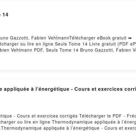
 14
runo Gazzotti, Fabien VehlmannTélécharger eBook gratuit ➡
élécharger ou lire en ligne Seuls Tome 14 Livre gratuit (PDF 
abien Vehlmann PDF, Seuls Tome 14 Bruno Gazzotti, Fabien 
Seuls Tome 14 Bruno Gazzotti, Fabien Vehlmann Audiobook, S
, Fabien Vehlmann Kindle, Seuls Tome 14 Bruno Gazzotti, F
ment gratuitPowered by Firstory Hosting
Cours et exercices corrigés by Frédéric Mayet download
ique - Cours et exercices corrigés Télécharger le PDF - Fré
charger ou lire en ligne Thermodynamique appliquée à l’énerg
.Thermodynamique appliquée à l’énergétique - Cours et exerc
- Cours et exercices corrigés Frédéric Mayet Epub, Thermod