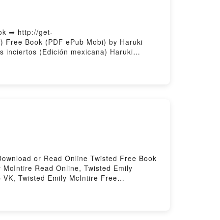
 ➡ http://get-
a) Free Book (PDF ePub Mobi) by Haruki
 inciertos (Edición mexicana) Haruki
dad y sus muros inciertos (Edición
mi VK, La ciudad y sus muros inciertos
Murakami Epub VK, La ciudad y sus muros
9Download or Read Online Twisted Free Book
 McIntire Read Online, Twisted Emily
b VK, Twisted Emily McIntire Free