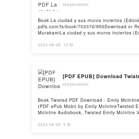
ckijybuladish
Book La ciudad y sus muros inciertos (Edic
pdfs.com/fs/book/703370/950Download or Re
MurakamiLa ciudad y sus muros inciertos (E
Murakami Epub, La ciudad y sus muros incie
mexicana) Haruki Murakami Audiobook, La ci
2024-08-08
·
13 秒
(Edición mexicana) Haruki Murakami Kindle,
inciertos (Edición mexicana) Haruki Muraka
[PDF EPUB] Download Twisted
ckijybuladish
Book Twisted PDF Download - Emily McIntire
(PDF ePub Mobi) by Emily McIntireTwisted Em
McIntire Audiobook, Twisted Emily McIntire V
DownloadPowered by Firstory Hosting
2024-08-08
·
9 秒