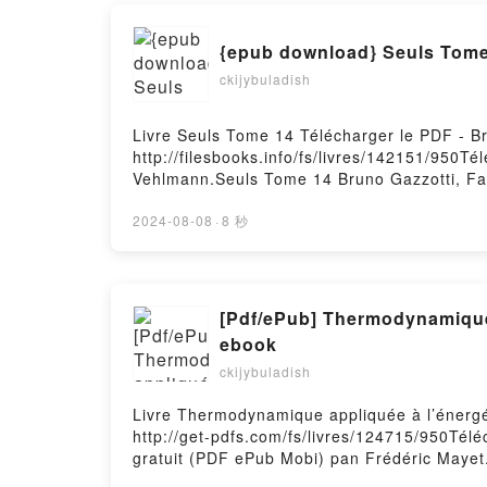
{epub download} Seuls Tome
ckijybuladish
Livre Seuls Tome 14 Télécharger le PDF - B
http://filesbooks.info/fs/livres/142151/950T
Vehlmann.Seuls Tome 14 Bruno Gazzotti, F
Gazzotti, Fabien Vehlmann Lire en ligne , 
Vehlmann VK, Seuls Tome 14 Bruno Gazzotti
2024-08-08
·
8 秒
Bruno Gazzotti, Fabien Vehlmann Télécharge
[Pdf/ePub] Thermodynamique appliquée à l’énergétique - 
ebook
ckijybuladish
Livre Thermodynamique appliquée à l’énergét
http://get-pdfs.com/fs/livres/124715/950Télé
gratuit (PDF ePub Mobi) pan Frédéric Mayet
Thermodynamique appliquée à l’énergétique 