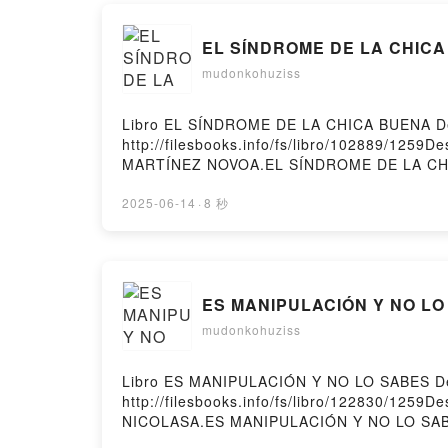
EL SÍNDROME DE LA CHICA 
mudonkohuziss
Libro EL SÍNDROME DE LA CHICA BUENA D
http://filesbooks.info/fs/libro/102889/12
MARTÍNEZ NOVOA.EL SÍNDROME DE LA CH
NOVOA Epub, EL SÍNDROME DE LA CHICA 
NOVOA Audiolibro, EL SÍNDROME DE LA 
2025-06-14
·
8 秒
NOVOA Kindle, EL SÍNDROME DE LA CHIC
NOVOA Descargar gratisPowered by Firstory
ES MANIPULACIÓN Y NO LO 
mudonkohuziss
Libro ES MANIPULACIÓN Y NO LO SABES De
http://filesbooks.info/fs/libro/122830/12
NICOLASA.ES MANIPULACIÓN Y NO LO SAB
MANIPULACIÓN Y NO LO SABES CLAUDIA NI