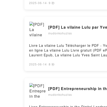
MANIPULACIÓN Y NO LO SABES CLAUDIA N
2025-06-14
·
9 秒
LO SABES CLAUDIA NICOLASA Epub VK, ES 
[PDF] La vilaine Lulu par Yv
mudonkohuziss
Livre La vilaine Lulu Télécharger le PDF - Y
en ligne La vilaine Lulu Livre gratuit (PDF 
Laurent Epub, La vilaine Lulu Yves Saint Lau
La vilaine Lulu Yves Saint Laurent Kindle, L
gratuitPowered by Firstory Hosting
2025-06-14
·
8 秒
[PDF] Entrepreneurship in th
mudonkohuziss
Livre Entrepreneurship in the Digital Lands