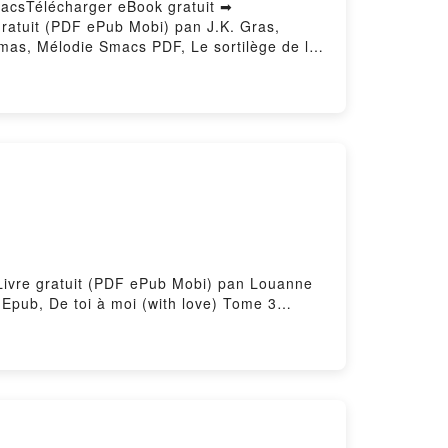
SmacsTélécharger eBook gratuit ➡
e gratuit (PDF ePub Mobi) pan J.K. Gras,
mas, Mélodie Smacs PDF, Le sortilège de la
 Gras, Laure Enza, Coline Dumas, Mélodie
diobook, Le sortilège de la lune noire J.K.
, Coline Dumas, Mélodie Smacs Kindle, Le
a lune noire J.K. Gras, Laure Enza, Coline
3 Livre gratuit (PDF ePub Mobi) pan Louanne
Epub, De toi à moi (with love) Tome 3
th love) Tome 3 Louanne Serra VK, De toi à
 toi à moi (with love) Tome 3 Louanne Serra