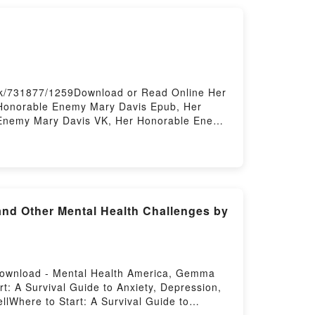
ok/731877/1259Download or Read Online Her
Honorable Enemy Mary Davis Epub, Her
 Enemy Mary Davis VK, Her Honorable Enemy
wnloadPowered by Firstory Hosting
and Other Mental Health Challenges by
 Download - Mental Health America, Gemma
: A Survival Guide to Anxiety, Depression,
Where to Start: A Survival Guide to