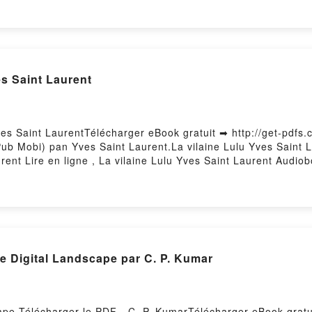
ICOLASA VK, ES MANIPULACIÓN Y NO LO SABES CLAUDIA 
MANIPULACIÓN Y NO LO SABES CLAUDIA NICOLASA Descargar
es Saint Laurent
ves Saint LaurentTélécharger eBook gratuit ➡ http://get-pdfs.
ePub Mobi) pan Yves Saint Laurent.La vilaine Lulu Yves Saint 
rent Lire en ligne , La vilaine Lulu Yves Saint Laurent Audiob
a vilaine Lulu Yves Saint Laurent Epub VK, La vilaine Lulu Y
e Digital Landscape par C. P. Kumar
cape Télécharger le PDF - C. P. KumarTélécharger eBook gratu