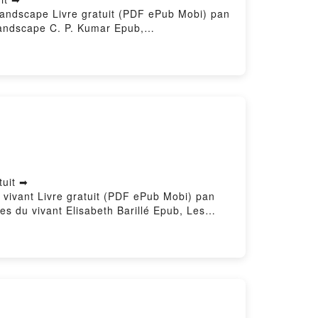
 Landscape Livre gratuit (PDF ePub Mobi) pan
 Landscape C. P. Kumar Epub,
ndscape C. P. Kumar Audiobook,
. Kumar Kindle, Entrepreneurship in the
ement gratuitPowered by Firstory Hosting
tuit ➡
u vivant Livre gratuit (PDF ePub Mobi) pan
es du vivant Elisabeth Barillé Epub, Les
t Elisabeth Barillé Audiobook, Les soeurs et
ndle, Les soeurs et autres espèces du vivant
itPowered by Firstory Hosting