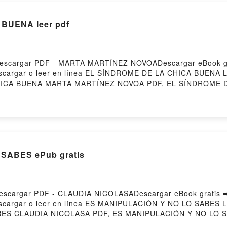
BUENA leer pdf
escargar PDF - MARTA MARTÍNEZ NOVOADescargar eBook g
59Descargar o leer en línea EL SÍNDROME DE LA CHICA BUENA 
ICA BUENA MARTA MARTÍNEZ NOVOA PDF, EL SÍNDROME 
BUENA MARTA MARTÍNEZ NOVOA Leer en línea , EL SÍND
CHICA BUENA MARTA MARTÍNEZ NOVOA VK, EL SÍNDROME 
A BUENA MARTA MARTÍNEZ NOVOA Epub VK, EL SÍNDROME
 Hosting
SABES ePub gratis
scargar PDF - CLAUDIA NICOLASADescargar eBook gratis 
59Descargar o leer en línea ES MANIPULACIÓN Y NO LO SABES 
ES CLAUDIA NICOLASA PDF, ES MANIPULACIÓN Y NO LO S
COLASA Leer en línea , ES MANIPULACIÓN Y NO LO SABES