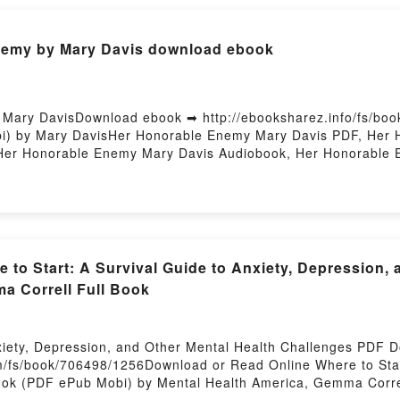
nemy by Mary Davis download ebook
Mary DavisDownload ebook ➡ http://ebooksharez.info/fs/bo
) by Mary DavisHer Honorable Enemy Mary Davis PDF, Her 
Her Honorable Enemy Mary Davis Audiobook, Her Honorable
ry Davis Epub VK, Her Honorable Enemy Mary Davis Free Do
to Start: A Survival Guide to Anxiety, Depression, 
a Correll Full Book
nxiety, Depression, and Other Mental Health Challenges PDF
m/fs/book/706498/1256Download or Read Online Where to Start
ok (PDF ePub Mobi) by Mental Health America, Gemma Correll