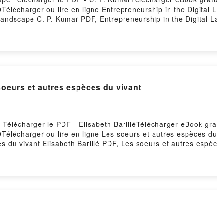
9Télécharger ou lire en ligne Entrepreneurship in the Digital
 Landscape C. P. Kumar PDF, Entrepreneurship in the Digital
. P. Kumar Lire en ligne , Entrepreneurship in the Digital La
. P. Kumar VK, Entrepreneurship in the Digital Landscape C. P
epreneurship in the Digital Landscape C. P. Kumar Télécharg
soeurs et autres espèces du vivant
 Télécharger le PDF - Elisabeth BarilléTélécharger eBook gra
9Télécharger ou lire en ligne Les soeurs et autres espèces d
es du vivant Elisabeth Barillé PDF, Les soeurs et autres espèc
 Barillé Lire en ligne , Les soeurs et autres espèces du vivan
K, Les soeurs et autres espèces du vivant Elisabeth Barillé Ki
res espèces du vivant Elisabeth Barillé Téléchargement gratu