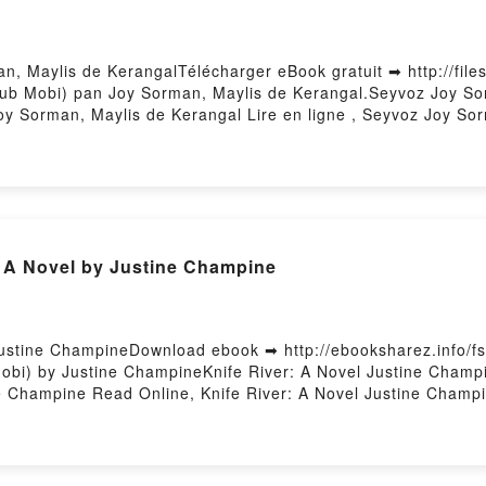
n, Maylis de KerangalTélécharger eBook gratuit ➡ http://file
 ePub Mobi) pan Joy Sorman, Maylis de Kerangal.Seyvoz Joy S
y Sorman, Maylis de Kerangal Lire en ligne , Seyvoz Joy So
 Joy Sorman, Maylis de Kerangal Kindle, Seyvoz Joy Sorman,
gratuitPowered by Firstory Hosting
 A Novel by Justine Champine
Justine ChampineDownload ebook ➡ http://ebooksharez.info/
obi) by Justine ChampineKnife River: A Novel Justine Champi
e Champine Read Online, Knife River: A Novel Justine Champi
Champine Kindle, Knife River: A Novel Justine Champine Epub