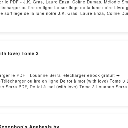
rger le PDF - J.K. Gras, Laure Enza, Coline Dumas, Mélodie 
élécharger ou lire en ligne Le sortilège de la lune noire Livr
 sortilège de la lune noire J.K. Gras, Laure Enza, Coline Du
mas, Mélodie Smacs Epub, Le sortilège de la lune noire J.K.
e noire J.K. Gras, Laure Enza, Coline Dumas, Mélodie Smacs Au
acs VK, Le sortilège de la lune noire J.K. Gras, Laure Enza
 Enza, Coline Dumas, Mélodie Smacs Epub VK, Le sortilège de l
itPowered by Firstory Hosting
with love) Tome 3
harger le PDF - Louanne SerraTélécharger eBook gratuit ➡
4Télécharger ou lire en ligne De toi à moi (with love) Tome 
ne Serra PDF, De toi à moi (with love) Tome 3 Louanne Serra 
(with love) Tome 3 Louanne Serra Audiobook, De toi à moi (wi
, De toi à moi (with love) Tome 3 Louanne Serra Epub VK, De
Hosting
Xenophon's Anabasis by