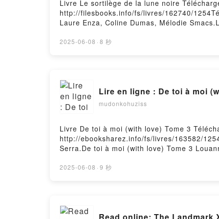
Livre Le sortilège de la lune noire Télécha
http://filesbooks.info/fs/livres/162740/1254T
Laure Enza, Coline Dumas, Mélodie Smacs.Le
lune noire J.K. Gras, Laure Enza, Coline Du
Smacs Lire en ligne , Le sortilège de la lun
2025-06-08
·
8 秒
Gras, Laure Enza, Coline Dumas, Mélodie Sm
sortilège de la lune noire J.K. Gras, Laure
Dumas, Mélodie Smacs Téléchargement gratu
Lire en ligne : De toi à moi (
mudonkohuziss
Livre De toi à moi (with love) Tome 3 Téléc
http://ebooksharez.info/fs/livres/163582/125
Serra.De toi à moi (with love) Tome 3 Louan
Louanne Serra Lire en ligne , De toi à moi 
moi (with love) Tome 3 Louanne Serra Kindle
2025-06-08
·
9 秒
Téléchargement gratuitPowered by Firstory 
Read online: The Landmark 