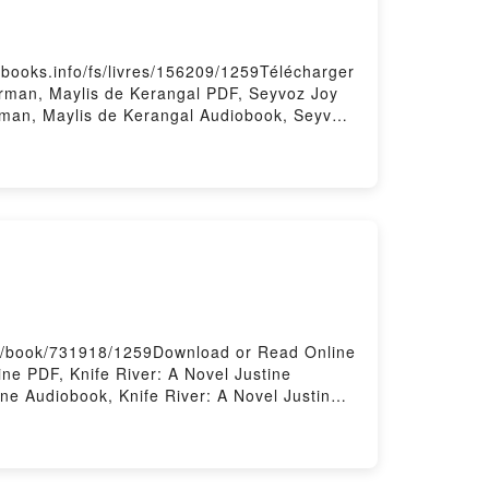
sbooks.info/fs/livres/156209/1259Télécharger
orman, Maylis de Kerangal PDF, Seyvoz Joy
rman, Maylis de Kerangal Audiobook, Seyvoz
 Maylis de Kerangal Epub VK, Seyvoz Joy
fs/book/731918/1259Download or Read Online
ne PDF, Knife River: A Novel Justine
ne Audiobook, Knife River: A Novel Justine
 VK, Knife River: A Novel Justine Champine