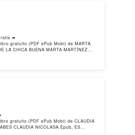
ratis ➡
Libro gratuito (PDF ePub Mobi) de MARTA
DE LA CHICA BUENA MARTA MARTÍNEZ
ROME DE LA CHICA BUENA MARTA MARTÍNEZ
DE LA CHICA BUENA MARTA MARTÍNEZ
 DE LA CHICA BUENA MARTA MARTÍNEZ
➡
Libro gratuito (PDF ePub Mobi) de CLAUDIA
ABES CLAUDIA NICOLASA Epub, ES
 CLAUDIA NICOLASA Audiolibro, ES