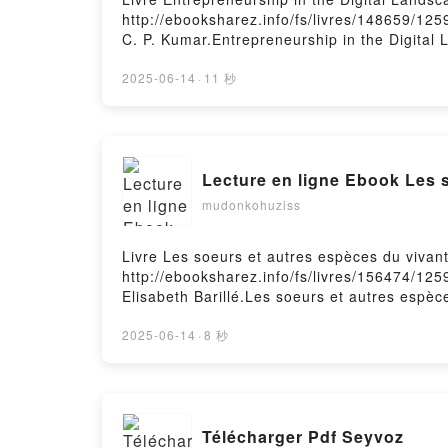
http://ebooksharez.info/fs/livres/148659/125
C. P. Kumar.Entrepreneurship in the Digital
Entrepreneurship in the Digital Landscape C
Entrepreneurship in the Digital Landscape C
2025-06-14
·
11 秒
Digital Landscape C. P. Kumar Epub VK, Entr
Lecture en ligne Ebook Les 
mudonkohuziss
Livre Les soeurs et autres espèces du vivant
http://ebooksharez.info/fs/livres/156474/125
Elisabeth Barillé.Les soeurs et autres espèc
soeurs et autres espèces du vivant Elisabeth
autres espèces du vivant Elisabeth Barillé V
2025-06-14
·
8 秒
Elisabeth Barillé Epub VK, Les soeurs et aut
Télécharger Pdf Seyvoz