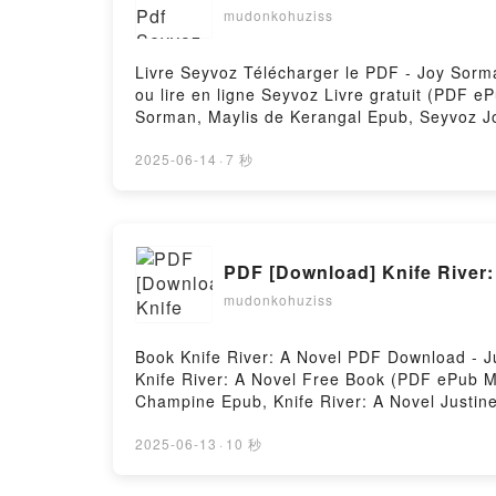
mudonkohuziss
Livre Seyvoz Télécharger le PDF - Joy Sorma
ou lire en ligne Seyvoz Livre gratuit (PDF
Sorman, Maylis de Kerangal Epub, Seyvoz Jo
Joy Sorman, Maylis de Kerangal VK, Seyvoz
Sorman, Maylis de Kerangal Téléchargement 
2025-06-14
·
7 秒
PDF [Download] Knife River:
mudonkohuziss
Book Knife River: A Novel PDF Download - 
Knife River: A Novel Free Book (PDF ePub M
Champine Epub, Knife River: A Novel Justin
Champine VK, Knife River: A Novel Justine 
Free DownloadPowered by Firstory Hosting
2025-06-13
·
10 秒