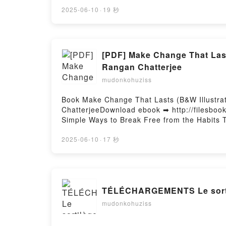
Anxiety, Depression, and Other Mental Healt
Depression, and Other Mental Health Challe
2025-06-10
·
19 秒
Depression, and Other Mental Health Challe
Depression, and Other Mental Health Challe
Depression, and Other Mental Health Challe
and Other Mental Health Challenges Mental H
[PDF] Make Change That Last
Other Mental Health Challenges Mental Heal
Rangan Chatterjee
Mental Health Challenges Mental Health Am
mudonkohuziss
Book Make Change That Lasts (B&W Illustra
ChatterjeeDownload ebook ➡ http://filesboo
Simple Ways to Break Free from the Habits
Illustrations): 9 Simple Ways to Break Free
9 Simple Ways to Break Free from the Habit
2025-06-10
·
17 秒
Ways to Break Free from the Habits That Ho
to Break Free from the Habits That Hold Yo
Break Free from the Habits That Hold You B
from the Habits That Hold You Back Rangan 
TÉLÉCHARGEMENTS Le sortil
Habits That Hold You Back Rangan Chatterje
That Hold You Back Rangan Chatterjee Free
mudonkohuziss