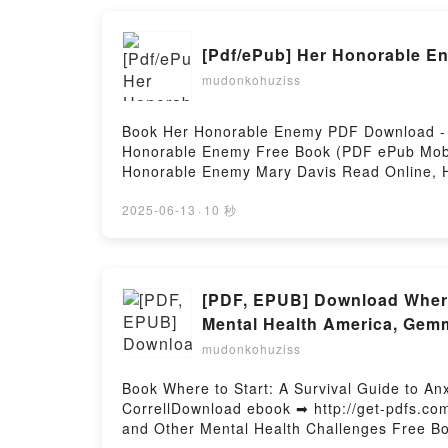
[Pdf/ePub] Her Honorable E
mudonkohuziss
Book Her Honorable Enemy PDF Download - 
Honorable Enemy Free Book (PDF ePub Mobi
Honorable Enemy Mary Davis Read Online, 
Mary Davis Kindle, Her Honorable Enemy Ma
2025-06-13
·
10 秒
[PDF, EPUB] Download Where 
Mental Health America, Gemm
mudonkohuziss
Book Where to Start: A Survival Guide to A
CorrellDownload ebook ➡ http://get-pdfs.co
and Other Mental Health Challenges Free Bo