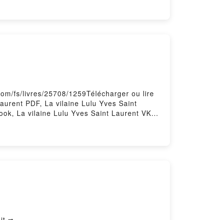
NICOLASA Kindle, ES MANIPULACIÓN Y NO
 gratisPowered by Firstory Hosting
com/fs/livres/25708/1259Télécharger ou lire
Laurent PDF, La vilaine Lulu Yves Saint
ook, La vilaine Lulu Yves Saint Laurent VK,
ves Saint Laurent Téléchargement
it ➡