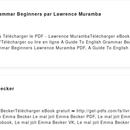
rammar Beginners par Lawrence Muramba
s Télécharger le PDF - Lawrence MurambaTélécharger eBook 
57Télécharger ou lire en ligne A Guide To English Grammar Be
mmar Beginners Lawrence Muramba PDF, A Guide To Englis
rs Lawrence Muramba Lire en ligne , A Guide To English G
ginners Lawrence Muramba VK, A Guide To English Grammar
ence Muramba Epub VK, A Guide To English Grammar Beginn
Becker
 BeckerTélécharger eBook gratuit ➡ http://get-pdfs.com/fs/liv
pan Emma Becker.Le mal joli Emma Becker PDF, Le mal joli E
iobook, Le mal joli Emma Becker VK, Le mal joli Emma Becker
tuitPowered by Firstory Hosting