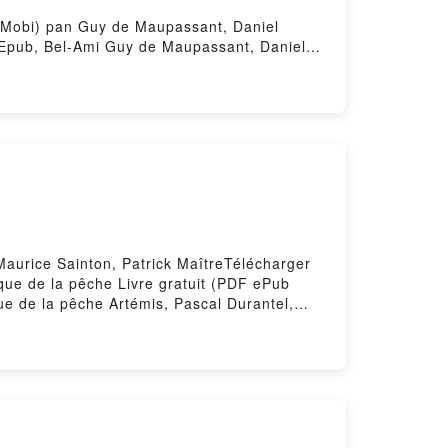
ub Mobi) pan Guy de Maupassant, Daniel
Epub, Bel-Ami Guy de Maupassant, Daniel
ant, Daniel Leuwers VK, Bel-Ami Guy de
de Maupassant, Daniel Leuwers
Maurice Sainton, Patrick MaîtreTélécharger
ique de la pêche Livre gratuit (PDF ePub
ue de la pêche Artémis, Pascal Durantel,
 Durantel, Georges Cortay, Maurice Sainton,
Sainton, Patrick Maître Lire en ligne ,
ître Audiobook, Encyclopédie pratique de la
ue de la pêche Artémis, Pascal Durantel,
al Durantel, Georges Cortay, Maurice
rtay, Maurice Sainton, Patrick Maître