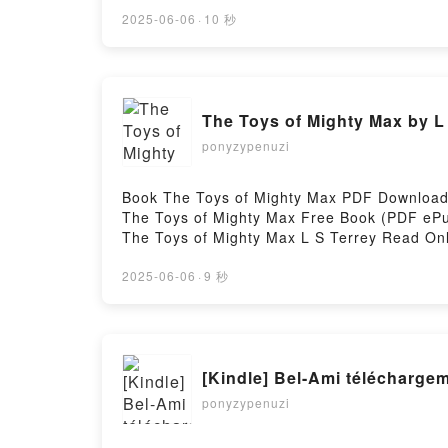
Sharing Body Heat Lexie Davis Epub VK, Sh
2025-06-06
·
10 秒
The Toys of Mighty Max by L
ponyzypenuzi
Book The Toys of Mighty Max PDF Download 
The Toys of Mighty Max Free Book (PDF ePu
The Toys of Mighty Max L S Terrey Read Onl
Mighty Max L S Terrey Kindle, The Toys of 
Hosting
2025-06-06
·
9 秒
[Kindle] Bel-Ami télécharge
ponyzypenuzi