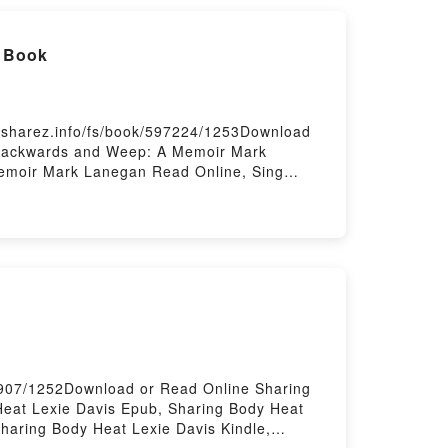
 Book
sharez.info/fs/book/597224/1253Download
Backwards and Weep: A Memoir Mark
moir Mark Lanegan Read Online, Sing
negan VK, Sing Backwards and Weep: A
ards and Weep: A Memoir Mark Lanegan
1907/1252Download or Read Online Sharing
eat Lexie Davis Epub, Sharing Body Heat
haring Body Heat Lexie Davis Kindle,