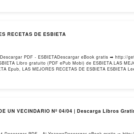
RES RECETAS DE ESBIETA
cargar PDF - ESBIETADescargar eBook gratis ➡ http://get-
SBIETA Libro gratuito (PDF ePub Mobi) de ESBIETA.LAS M
TA Epub, LAS MEJORES RECETAS DE ESBIETA ESBIETA Lee
ES RECETAS DE ESBIETA ESBIETA VK, LAS MEJORES RECETA
b VK, LAS MEJORES RECETAS DE ESBIETA ESBIETA Descarga
E UN VECINDARIO Nº 04/04 | Descarga Libros Grati
Descargar PDF - Ai YazawaDescargar eBook gratis ➡ http:/