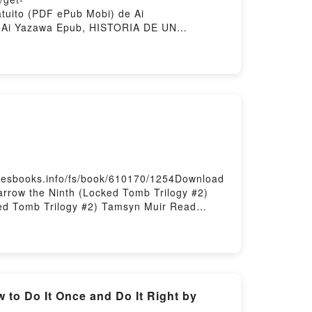
tuito (PDF ePub Mobi) de Ai
 Ai Yazawa Epub, HISTORIA DE UN
iolibro, HISTORIA DE UN VECINDARIO Nº
ARIO Nº 04/04 Ai Yazawa Epub VK,
ilesbooks.info/fs/book/610170/1254Download
rrow the Ninth (Locked Tomb Trilogy #2)
ked Tomb Trilogy #2) Tamsyn Muir Read
mb Trilogy #2) Tamsyn Muir VK, Harrow the
Muir Epub VK, Harrow the Ninth (Locked
 to Do It Once and Do It Right by