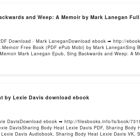
ckwards and Weep: A Memoir by Mark Lanegan Full
DF Download - Mark LaneganDownload ebook ➡ http://ebook
A Memoir Free Book (PDF ePub Mobi) by Mark LaneganSing 
Memoir Mark Lanegan Epub, Sing Backwards and Weep: A Me
an Audiobook, Sing Backwards and Weep: A Memoir Mark La
rds and Weep: A Memoir Mark Lanegan Epub VK, Sing Backw
at by Lexie Davis download ebook
ie DavisDownload ebook ➡ http://filesbooks.info/fs/book/73
xie DavisSharing Body Heat Lexie Davis PDF, Sharing Body H
 Lexie Davis Audiobook, Sharing Body Heat Lexie Davis VK, S