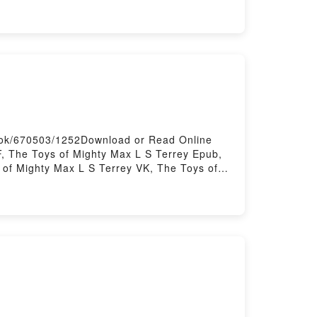
ry Hosting
ook/670503/1252Download or Read Online
, The Toys of Mighty Max L S Terrey Epub,
 of Mighty Max L S Terrey VK, The Toys of
Terrey Free DownloadPowered by Firstory