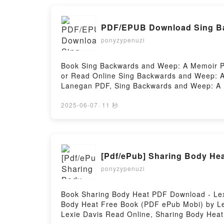
PDF/EPUB Download Sing Ba
ponyzypenuzi
Book Sing Backwards and Weep: A Memoir P
or Read Online Sing Backwards and Weep: 
Lanegan PDF, Sing Backwards and Weep: A 
Backwards and Weep: A Memoir Mark Laneg
Memoir Mark Lanegan Kindle, Sing Backwa
2025-06-07
·
11 秒
Free DownloadPowered by Firstory Hosting
[Pdf/ePub] Sharing Body He
ponyzypenuzi
Book Sharing Body Heat PDF Download - Lex
Body Heat Free Book (PDF ePub Mobi) by Le
Lexie Davis Read Online, Sharing Body Heat