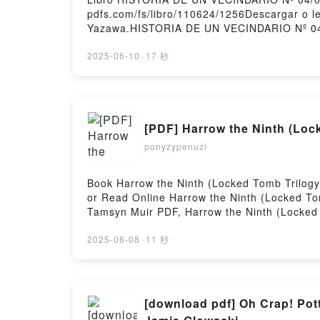
pdfs.com/fs/libro/110624/1256Descargar o 
Yazawa.HISTORIA DE UN VECINDARIO Nº 04
VECINDARIO Nº 04/04 Ai Yazawa Leer en l
04/04 Ai Yazawa VK, HISTORIA DE UN VECI
2025-06-10
·
17 秒
HISTORIA DE UN VECINDARIO Nº 04/04 Ai Ya
[PDF] Harrow the Ninth (Loc
ponyzypenuzi
Book Harrow the Ninth (Locked Tomb Trilog
or Read Online Harrow the Ninth (Locked T
Tamsyn Muir PDF, Harrow the Ninth (Locked
Online, Harrow the Ninth (Locked Tomb Tril
Ninth (Locked Tomb Trilogy #2) Tamsyn Muir
2025-06-08
·
11 秒
Tomb Trilogy #2) Tamsyn Muir Free Downloa
[download pdf] Oh Crap! Pot