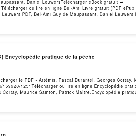
Maupassant, Daniel LeuwersTélécharger eBook gratuit ➡
51Télécharger ou lire en ligne Bel-Ami Livre gratuit (PDF eP
 Leuwers PDF, Bel-Ami Guy de Maupassant, Daniel Leuwers 
upassant, Daniel Leuwers Audiobook, Bel-Ami Guy de Maupass
i Guy de Maupassant, Daniel Leuwers Epub VK, Bel-Ami Guy 
Hosting
Encyclopédie pratique de la pêche
écharger le PDF - Artémis, Pascal Durantel, Georges Cortay, 
vres/159920/1251Télécharger ou lire en ligne Encyclopédie prat
 Cortay, Maurice Sainton, Patrick Maître.Encyclopédie pratiq
ître PDF, Encyclopédie pratique de la pêche Artémis, Pascal
e la pêche Artémis, Pascal Durantel, Georges Cortay, Maurice 
Pascal Durantel, Georges Cortay, Maurice Sainton, Patrick Ma
tay, Maurice Sainton, Patrick Maître VK, Encyclopédie pratiq
ître Kindle, Encyclopédie pratique de la pêche Artémis, Pasc
ie pratique de la pêche Artémis, Pascal Durantel, Georges Co
bro
Hosting