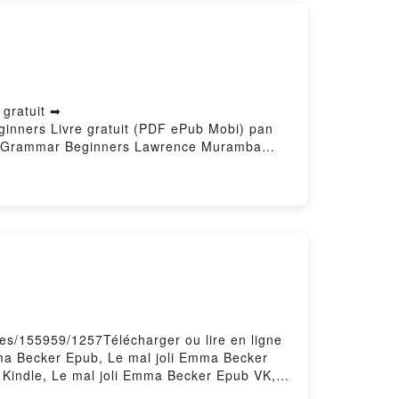
gratuit ➡
ginners Livre gratuit (PDF ePub Mobi) pan
h Grammar Beginners Lawrence Muramba
rammar Beginners Lawrence Muramba
 Beginners Lawrence Muramba Kindle, A
ers Lawrence Muramba Téléchargement
res/155959/1257Télécharger ou lire en ligne
mma Becker Epub, Le mal joli Emma Becker
 Kindle, Le mal joli Emma Becker Epub VK,