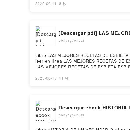
2025-06-11
·
8 秒
[Descargar pdf] LAS MEJO
ponyzypenuzi
Libro LAS MEJORES RECETAS DE ESBIETA Des
leer en línea LAS MEJORES RECETAS DE E
LAS MEJORES RECETAS DE ESBIETA ESBIE
ESBIETA ESBIETA Audiolibro, LAS MEJOR
MEJORES RECETAS DE ESBIETA ESBIETA Epu
2025-06-10
·
11 秒
Descargar ebook HISTORIA D
ponyzypenuzi
Libro HISTORIA DE UN VECINDARIO Nº 04/04 