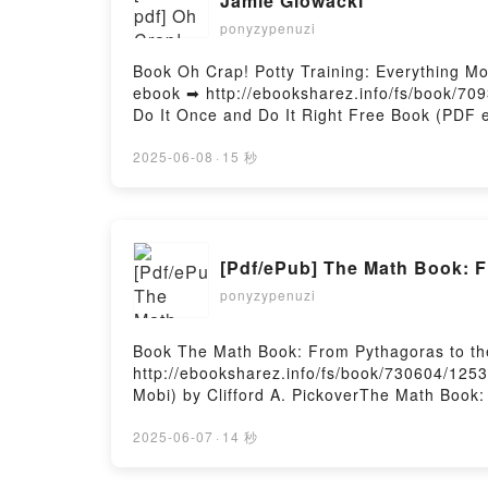
Jamie Glowacki
ponyzypenuzi
Book Oh Crap! Potty Training: Everything 
ebook ➡ http://ebooksharez.info/fs/book/70
Do It Once and Do It Right Free Book (PDF 
Once and Do It Right Jamie Glowacki PDF, O
Glowacki Epub, Oh Crap! Potty Training: Ev
2025-06-08
·
15 秒
Crap! Potty Training: Everything Modern Par
Everything Modern Parents Need to Know to 
to Know to Do It Once and Do It Right Jamie
It Right Jamie Glowacki Epub VK, Oh Crap! 
[Pdf/ePub] The Math Book: F
Free DownloadPowered by Firstory Hosting
ponyzypenuzi
Book The Math Book: From Pythagoras to th
http://ebooksharez.info/fs/book/730604/12
Mobi) by Clifford A. PickoverThe Math Book:
57th Dimension Clifford A. Pickover Epub, 
From Pythagoras to the 57th Dimension Cliff
2025-06-07
·
14 秒
VK, The Math Book: From Pythagoras to the 
Clifford A. Pickover Epub VK, The Math Boo