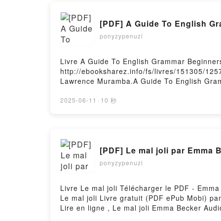
[PDF] A Guide To English G
ponyzypenuzi
Livre A Guide To English Grammar Beginner
http://ebooksharez.info/fs/livres/151305/12
Lawrence Muramba.A Guide To English Gra
Epub, A Guide To English Grammar Beginne
Audiobook, A Guide To English Grammar Be
2025-06-11
·
10 秒
Guide To English Grammar Beginners Lawr
gratuitPowered by Firstory Hosting
[PDF] Le mal joli par Emma 
ponyzypenuzi
Livre Le mal joli Télécharger le PDF - Emma
Le mal joli Livre gratuit (PDF ePub Mobi) 
Lire en ligne , Le mal joli Emma Becker Aud
Le mal joli Emma Becker Téléchargement gra