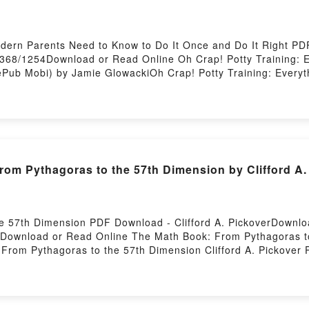
Modern Parents Need to Know to Do It Once and Do It Right 
9368/1254Download or Read Online Oh Crap! Potty Training: 
ePub Mobi) by Jamie GlowackiOh Crap! Potty Training: Everyt
h Crap! Potty Training: Everything Modern Parents Need to K
erything Modern Parents Need to Know to Do It Once and Do I
ents Need to Know to Do It Once and Do It Right Jamie Glowa
Do It Once and Do It Right Jamie Glowacki VK, Oh Crap! Pot
 Glowacki Kindle, Oh Crap! Potty Training: Everything Moder
Potty Training: Everything Modern Parents Need to Know to Do
rom Pythagoras to the 57th Dimension by Clifford A
e 57th Dimension PDF Download - Clifford A. PickoverDownl
53Download or Read Online The Math Book: From Pythagoras 
 From Pythagoras to the 57th Dimension Clifford A. Pickover
The Math Book: From Pythagoras to the 57th Dimension Cliffor
ord A. Pickover Audiobook, The Math Book: From Pythagoras t
57th Dimension Clifford A. Pickover Kindle, The Math Book: 
k: From Pythagoras to the 57th Dimension Clifford A. Pickov