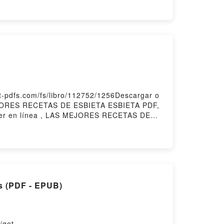
pdfs.com/fs/libro/112752/1256Descargar o
EJORES RECETAS DE ESBIETA ESBIETA PDF,
r en línea , LAS MEJORES RECETAS DE
S DE ESBIETA ESBIETA Kindle, LAS
r gratisPowered by Firstory Hosting
s (PDF - EPUB)
/get-