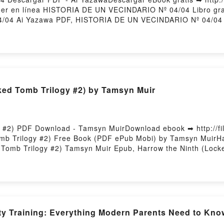
leer en línea HISTORIA DE UN VECINDARIO Nº 04/04 Libro gra
/04 Ai Yazawa PDF, HISTORIA DE UN VECINDARIO Nº 04/04
ínea , HISTORIA DE UN VECINDARIO Nº 04/04 Ai Yazawa Aud
NDARIO Nº 04/04 Ai Yazawa Kindle, HISTORIA DE UN VECIND
zawa Descargar gratisPowered by Firstory Hosting
ked Tomb Trilogy #2) by Tamsyn Muir
y #2) PDF Download - Tamsyn MuirDownload ebook ➡ http://f
omb Trilogy #2) Free Book (PDF ePub Mobi) by Tamsyn MuirHa
 Tomb Trilogy #2) Tamsyn Muir Epub, Harrow the Ninth (Loc
ogy #2) Tamsyn Muir Audiobook, Harrow the Ninth (Locked To
 Kindle, Harrow the Ninth (Locked Tomb Trilogy #2) Tamsyn 
dPowered by Firstory Hosting
ty Training: Everything Modern Parents Need to Know