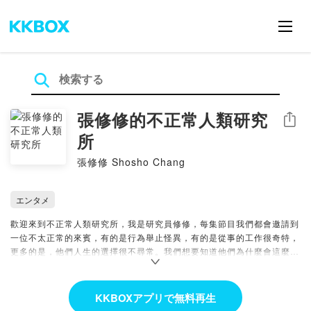
張修修的不正常人類研究
シェア
所
張修修 Shosho Chang
エンタメ
歡迎來到不正常人類研究所，我是研究員修修，每集節目我們都會邀請到
一位不太正常的來賓，有的是行為舉止怪異，有的是從事的工作很奇特，
更多的是，他們人生的選擇很不尋常。我們想要知道他們為什麼會這麼不
正常, 是被哪本書所啟發？或是受了哪些人的影響？或根本就是被雷打
到。最重要的是，我們希望從他們身上學到些東西，看看在這社會的主流
價值觀以外，還會有甚麼其他的可能性。
KKBOXアプリで無料再生