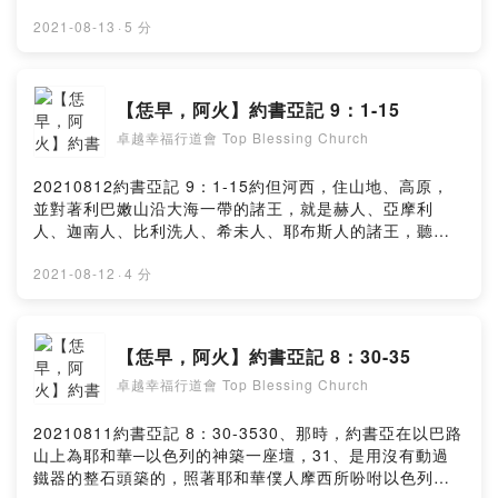
兵丁，並大能的勇士，都從吉甲上去。耶和華對約書亞
基非拉、比錄、基列耶琳。18、因為會眾的首領已經指著
說：不要怕他們；因為我已將他們交在你手裡，他們無一
耶和華─以色列的神向他們起誓，所以以色列人不擊殺他
2021-08-13
·
5 分
人能在你面前站立得住。約書亞就終夜從吉甲上去，猛然
們；全會眾就向首領發怨言。19、眾首領對全會眾說：我
臨到他們那裡。耶和華使他們在以色列人面前潰亂。約書
們已經指著耶和華─以色列的神向他們起誓，現在我們不能
亞在基遍大大的殺敗他們，追趕他們，在伯和崙的上坡路
害他們。20、我們要如此待他們，容他們活著，免得有忿
【恁早，阿火】約書亞記 9：1-15
擊殺他們，直到亞西加和瑪基大。他們在以色列人面前逃
怒因我們所起的誓臨到我們身上。21、首領又對會眾說：
跑，正在伯和崙下坡的時候，耶和華從天上降大冰雹在他
卓越幸福行道會 Top Blessing Church
要容他們活著。於是他們為全會眾作了劈柴挑水的人，正
們身上（冰雹原文作石頭），直降到亞西加，打死他們。
如首領對他們所說的話。22、約書亞召了他們來，對他們
被冰雹打死的，比以色列人用刀殺死的還多。Powered by
說：為什麼欺哄我們說我們離你們甚遠呢？其實你們是住
20210812約書亞記 9：1-15約但河西，住山地、高原，
Firstory Hosting
在我們中間。23、現在你們是被咒詛的！你們中間的人必
並對著利巴嫩山沿大海一帶的諸王，就是赫人、亞摩利
斷不了作奴僕，為我神的殿作劈柴挑水的人。24、他們回
人、迦南人、比利洗人、希未人、耶布斯人的諸王，聽見
答約書亞說：因為有人實在告訴你的僕人，耶和華─你的神
這事，就都聚集，同心合意的要與約書亞和以色列人爭
曾吩咐他的僕人摩西，把這全地賜給你們，並在你們面前
戰。基遍的居民聽見約書亞向耶利哥和艾城所行的事，就
2021-08-12
·
4 分
滅絕這地的一切居民，所以我們為你們的緣故甚怕喪命，
設詭計，假充使者，拿舊口袋和破裂縫補的舊皮酒袋馱在
就行了這事。25、現在我們在你手中，你以怎樣待我們為
驢上，將補過的舊鞋穿在腳上，把舊衣服穿在身上；他們
善為正，就怎樣做吧！26、於是約書亞這樣待他們，救他
所帶的餅都是乾的，長了霉了。他們到吉甲營中見約書
【恁早，阿火】約書亞記 8：30-35
們脫離以色列人的手，以色列人就沒有殺他們。27、當日
亞，對他和以色列人說：我們是從遠方來的，現在求你與
約書亞使他們在耶和華所要選擇的地方，為會眾和耶和華
卓越幸福行道會 Top Blessing Church
我們立約。以色列人對這些希未人說：只怕你們是住在我
的壇作劈柴挑水的人，直到今日。Powered by Firstory
們中間的；若是這樣，怎能和你們立約呢？他們對約書亞
Hosting
說：我們是你的僕人。約書亞問他們說：你們是什麼人？
20210811約書亞記 8：30-3530、那時，約書亞在以巴路
是從哪裡來的？他們回答說：僕人從極遠之地而來，是因
山上為耶和華─以色列的神築一座壇，31、是用沒有動過
聽見耶和華─你神的名聲和他在埃及所行的一切事，並他向
鐵器的整石頭築的，照著耶和華僕人摩西所吩咐以色列人
約但河東的兩個亞摩利王，就是希實本王西宏和在亞斯她