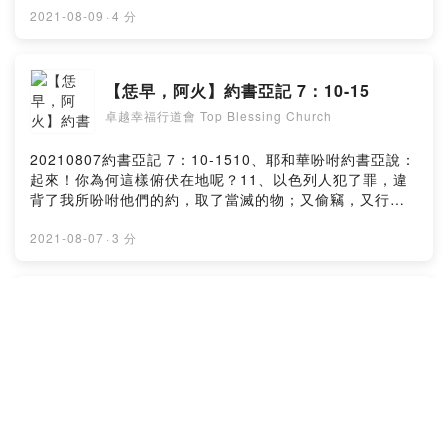
出來的短鎗，直到把艾城的一切居民盡行殺滅。27、惟獨
城的王。只是城內所奪的財物和牲畜，你們可以取為自己
2021-08-09
·
4 分
城中的牲畜和財物，以色列人都取為自己的掠物，是照耶
的掠物。你要在城後設下伏兵。於是，約書亞和一切兵丁
和華所吩咐約書亞的話。28、約書亞將艾城焚燒，使城永
都起來，要上艾城去。約書亞選了三萬大能的勇士，夜間
為高堆、荒場，直到今日；29、又將艾城王掛在樹上，直
打發他們前往，吩咐他們說：你們要在城後埋伏，不可離
【恁早，阿火】約書亞記 7：10-15
到晚上。日落的時候，約書亞吩咐人把屍首從樹上取下
城太遠，都要各自準備。我與我所帶領的眾民要向城前
來，丟在城門口，在屍首上堆成一大堆石頭，直存到今
卓越幸福行道會 Top Blessing Church
往。城裡的人像初次出來攻擊我們的時候，我們就在他們
日。Powered by Firstory Hosting
面前逃跑，他們必出來追趕我們，直到我們引誘他們離開
城；因為他們必說：這些人像初次在我們面前逃跑。所以
20210807約書亞記 7：10-1510、耶和華吩咐約書亞說：
我們要在他們面前逃跑，你們就從埋伏的地方起來，奪取
起來！你為何這樣俯伏在地呢？11、以色列人犯了罪，違
那城，因為耶和華─你們的神必把城交在你們手裡。你們奪
背了我所吩咐他們的約，取了當滅的物；又偷竊，又行詭
了城以後，就放火燒城，要照耶和華的話行。這是我吩咐
詐，又把那當滅的放在他們的家具裡。12、因此，以色列
你們的。約書亞打發他們前往，他們就上埋伏的地方去，
人在仇敵面前站立不住。他們在仇敵面前轉背逃跑，是因
2021-08-07
·
3 分
住在伯特利和艾城的中間，就是在艾城的西邊。這夜約書
成了被咒詛的；你們若不把當滅的物從你們中間除掉，我
亞卻在民中住宿。約書亞清早起來，點齊百姓，他和以色
就不再與你們同在了。13、你起來，叫百姓自潔，對他們
列的長老在百姓前面上艾城去。眾民，就是他所帶領的兵
說：你們要自潔，預備明天，因為耶和華─以色列的神這樣
【恁早，阿火】約書亞記 7：1-9
丁，都上去，向前直往，來到城前，在艾城北邊安營。在
說：以色列啊，你們中間有當滅的物，你們若不除掉，在
約書亞和艾城中間有一山谷。他挑了約有五千人，使他們
卓越幸福行道會 Top Blessing Church
仇敵面前必站立不住！14、到了早晨，你們要按著支派近
埋伏在伯特利和艾城的中間，就是在艾城的西邊，於是安
前來；耶和華所取的支派，要按著宗族近前來；耶和華所
置了百姓，就是城北的全軍和城西的伏兵。這夜約書亞進
取的宗族，要按著家室近前來；耶和華所取的家室，要按
20210806約書亞記 7：1-9以色列人在當滅的物上犯了
入山谷之中。艾城的王看見這景況，就和全城的人，清早
著人丁，一個一個的近前來。15、被取的人有當滅的物在
罪；因為猶大支派中，謝拉的曾孫，撒底的孫子，迦米的
急忙起來，按所定的時候，出到亞拉巴前，要與以色列人
他那裡，他和他所有的必被火焚燒；因他違背了耶和華的
兒子亞干取了當滅的物；耶和華的怒氣就向以色列人發
交戰；王卻不知道在城後有伏兵。約書亞和以色列眾人在
約，又因他在以色列中行了愚妄的事。Powered by
作。當下，約書亞從耶利哥打發人往伯特利東邊、靠近伯