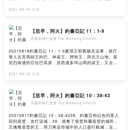
以色列支派的宗族將地分給他們為業。於是國中太平，沒
滅；凡有氣息的沒有留下一個。約書亞又用火焚燒夏瑣。
有爭戰了。Powered by Firstory Hosting
12、約書亞奪了這些王的一切城邑，擒獲其中的諸王，用
2021-08-19
·
3 分
刀擊殺他們，將他們盡行殺滅，正如耶和華僕人摩西所吩
咐的。13、至於造在山岡上的城，除了夏瑣以外，以色列
人都沒有焚燒。約書亞只將夏瑣焚燒了。14、那些城邑所
【恁早，阿火】約書亞記 11：1-9
有的財物和牲畜，以色列人都取為自己的掠物；惟有一切
卓越幸福行道會 Top Blessing Church
人口都用刀擊殺，直到殺盡；凡有氣息的沒有留下一個。
15、耶和華怎樣吩咐他僕人摩西，摩西就照樣吩咐約書
亞，約書亞也照樣行。凡耶和華所吩咐摩西的，約書亞沒
20210818約書亞記 11：1-9夏瑣王耶賓聽見這事，就打
有一件懈怠不行的。Powered by Firstory Hosting
發人去見瑪頓王約巴、伸崙王、押煞王，與北方山地、基
尼烈南邊的亞拉巴高原，並西邊多珥山岡的諸王；又去見
東方和西方的迦南人，與山地的亞摩利人、赫人、比利洗
人、耶布斯人，並黑門山根米斯巴地的希未人。這些王和
2021-08-18
·
3 分
他們的眾軍都出來，人數多如海邊的沙，並有許多馬匹車
輛。這諸王會合，來到米倫水邊，一同安營，要與以色列
人爭戰。耶和華對約書亞說：你不要因他們懼怕。明日這
【恁早，阿火】約書亞記 10：38-43
時，我必將他們交付以色列人全然殺了。你要砍斷他們馬
卓越幸福行道會 Top Blessing Church
的蹄筋，用火焚燒他們的車輛。於是約書亞率領一切兵
丁，在米倫水邊突然向前攻打他們。耶和華將他們交在以
色列人手裡，以色列人就擊殺他們，追趕他們到西頓大
20210817約書亞記 10：38-4338、約書亞和以色列眾人
城，到米斯利弗瑪音，直到東邊米斯巴的平原，將他們擊
回到底璧，攻打這城，39、就奪了底璧和屬底璧的城邑，
殺，沒有留下一個。約書亞就照耶和華所吩咐他的去行，
又擒獲底璧的王，用刀將這些城中的人口盡行殺滅，沒有