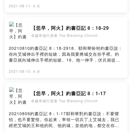
的話，正如摩西律法書上所寫的。眾人在這壇上給耶和華
錄的巴珊王噩一切所行的事。我們的長老和我們那地的一
奉獻燔祭和平安祭。32、約書亞在那裡，當著以色列人面
2021-08-11
·
4 分
切居民對我們說：你們手裡要帶著路上用的食物去迎接以
前，將摩西所寫的律法抄寫在石頭上。33、以色列眾人，
色列人，對他們說：我們是你們的僕人；現在求你們與我
無論是本地人、是寄居的，和長老、官長，並審判官，都
們立約。我們出來要往你們這裡來的日子，從家裡帶出來
站在約櫃兩旁，在擡耶和華約櫃的祭司利未人面前，一半
【恁早，阿火】約書亞記 8：18-29
的這餅還是熱的；看哪，現在都乾了，長了霉了。這皮酒
對著基利心山，一半對著以巴路山，為以色列民祝福，正
袋，我們盛酒的時候還是新的；看哪，現在已經破裂。我
卓越幸福行道會 Top Blessing Church
如耶和華僕人摩西先前所吩咐的。34、隨後，約書亞將律
們這衣服和鞋，因為道路甚遠，也都穿舊了。以色列人受
法上祝福、咒詛的話，照著律法書上一切所寫的，都宣讀
了他們些食物，並沒有求問耶和華。於是約書亞與他們講
了一遍。35、摩西所吩咐的一切話，約書亞在以色列全會
20210810約書亞記 8：18-2918、耶和華吩咐約書亞說：
和，與他們立約，容他們活著；會眾的首領也向他們起
眾和婦女、孩子，並他們中間寄居的外人面前，沒有一句
你向艾城伸出手裡的短鎗，因為我要將城交在你手裡。約
誓。Powered by Firstory Hosting
不宣讀的。Powered by Firstory Hosting
書亞就向城伸出手裡的短鎗。19、他一伸手，伏兵就從埋
伏的地方急忙起來，奪了城，跑進城去，放火焚燒。20、
艾城的人回頭一看，不料，城中煙氣沖天，他們就無力向
2021-08-10
·
4 分
左向右逃跑。那往曠野逃跑的百姓便轉身攻擊追趕他們的
人。21、約書亞和以色列眾人見伏兵已經奪了城，城中煙
氣飛騰，就轉身回去，擊殺艾城的人。22、伏兵也出城迎
【恁早，阿火】約書亞記 8：1-17
擊艾城人，艾城人就困在以色列人中間，前後都是以色列
卓越幸福行道會 Top Blessing Church
人。於是以色列人擊殺他們，沒有留下一個，也沒有一個
逃脫的，23、生擒了艾城的王，將他解到約書亞那裡。
24、以色列人在田間和曠野殺盡所追趕一切艾城的居民。
20210809約書亞記 8：1-17耶和華對約書亞說：不要懼
艾城人倒在刀下，直到滅盡；以色列眾人就回到艾城，用
怕，也不要驚惶。你起來，率領一切兵丁上艾城去，我已
刀殺了城中的人。25、當日殺斃的人，連男帶女共有一萬
經把艾城的王和他的民、他的城，並他的地，都交在你手
二千，就是艾城所有的人。26、約書亞沒有收回手裡所伸
裡。你怎樣待耶利哥和耶利哥的王，也當照樣待艾城和艾