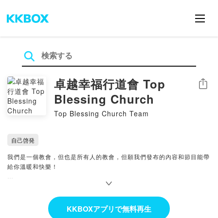
卓越幸福行道會 Top
シェア
Blessing Church
Top Blessing Church Team
自己啓発
我們是一個教會，但也是所有人的教會，但願我們發布的內容和節目能帶
給你溫暖和快樂！
臉書：
https://www.facebook.com/topblessingchurch
Youtube頻道：
KKBOXアプリで無料再生
https://www.youtube.com/channel/UCrImT53xQkwrsbOYakEtWcw