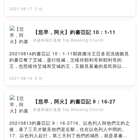
砍斷他們馬的蹄筋，用火焚燒他們的車輛。Powered by
留下一個。他待底璧和底璧王，像從前待希伯崙和立拿與
Firstory Hosting
立拿王一樣。40、這樣，約書亞擊殺全地的人，就是山
2021-08-17
·
2 分
地、南地、高原、山坡的人，和那些地的諸王，沒有留下
一個。將凡有氣息的盡行殺滅，正如耶和華─以色列的神所
吩咐的。41、約書亞從加低斯巴尼亞攻擊到迦薩，又攻擊
【恁早，阿火】約書亞記 10：1-11
歌珊全地，直到基遍。42、約書亞一時殺敗了這些王，並
卓越幸福行道會 Top Blessing Church
奪了他們的地，因為耶和華─以色列的神為以色列爭戰。
43、於是約書亞和以色列眾人回到吉甲的營中。Powered
by Firstory Hosting
20210814約書亞記 10：1-11耶路撒冷王亞多尼洗德聽見
約書亞奪了艾城，盡行毀滅，怎樣待耶利哥和耶利哥的
王，也照樣待艾城和艾城的王，又聽見基遍的居民與以色
列人立了和約，住在他們中間，就甚懼怕；因為基遍是一
座大城，如都城一般，比艾城更大，並且城內的人都是勇
2021-08-14
·
3 分
士。所以耶路撒冷王亞多尼洗德打發人去見希伯崙王何
咸、耶末王毘蘭、拉吉王雅非亞，和伊磯倫王底璧，說：
求你們上來幫助我，我們好攻打基遍，因為他們與約書亞
【恁早，阿火】約書亞記 9：16-27
和以色列人立了和約。於是五個亞摩利王，就是耶路撒冷
卓越幸福行道會 Top Blessing Church
王、希伯崙王、耶末王、拉吉王、伊磯倫王，大家聚集，
率領他們的眾軍上去，對著基遍安營，攻打基遍。基遍人
就打發人往吉甲的營中去見約書亞，說：你不要袖手不顧
20210813約書亞記 9：16-2716、以色列人與他們立約之
你的僕人，求你速速上來拯救我們，幫助我們，因為住山
後，過了三天才聽見他們是近鄰，住在以色列人中間的。
地亞摩利人的諸王都聚集攻擊我們。於是約書亞和他一切
17、以色列人起行，第三天到了他們的城邑，就是基遍、