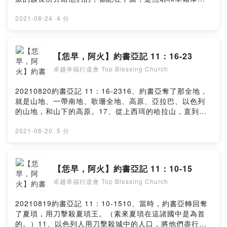
耶和華照他所應許的與我同在，我就把他們趕出去。13、
所吩咐的，把產業拈鬮分給九個半支派。原來，摩西在約
於是約書亞為耶孚尼的兒子迦勒祝福，將希伯崙給他為
但河東已經把產業分給那兩個半支派，只是在他們中間沒
2021-08-24
·
4 分
業。14、所以希伯崙作了基尼洗族耶孚尼的兒子迦勒的產
有把產業分給利未人。因為約瑟的子孫是兩個支派，就是
業，直到今日，因為他專心跟從耶和華─以色列的神。
瑪拿西和以法蓮，所以沒有把地分給利未人，但給他們城
15、希伯崙從前名叫基列亞巴；亞巴是亞衲族中最尊大的
邑居住，並城邑的郊野，可以牧養他們的牲畜，安置他們
【恁早，阿火】約書亞記 11：16-23
人。於是國中太平，沒有爭戰了。Powered by Firstory
的財物。耶和華怎樣吩咐摩西，以色列人就照樣行，把地
Hosting
卓越幸福行道會 Top Blessing Church
分了。Powered by Firstory Hosting
20210820約書亞記 11：16-2316、約書亞奪了那全地，
就是山地、一帶南地、歌珊全地、高原、亞拉巴、以色列
的山地，和山下的高原。17、從上西珥的哈拉山，直到黑
門山下利巴嫩平原的巴力迦得，並且擒獲那些地的諸王，
將他們殺死。18、約書亞和這諸王爭戰了許多年日。19、
2021-08-20
·
5 分
除了基遍的希未人之外，沒有一城與以色列人講和的，都
是以色列人爭戰奪來的。20、因為耶和華的意思是要使他
們心裡剛硬，來與以色列人爭戰，好叫他們盡被殺滅，不
【恁早，阿火】約書亞記 11：10-15
蒙憐憫，正如耶和華所吩咐摩西的。21、當時約書亞來
卓越幸福行道會 Top Blessing Church
到，將住山地、希伯崙、底璧、亞拿伯、猶大山地、以色
列山地所有的亞衲族人剪除了。約書亞將他們和他們的城
邑盡都毀滅。22、在以色列人的地沒有留下一個亞衲族
20210819約書亞記 11：10-1510、當時，約書亞轉回奪
人，只在迦薩、迦特，和亞實突有留下的。23、這樣，約
了夏瑣，用刀擊殺夏瑣王。（素來夏瑣在這諸國中是為首
書亞照著耶和華所吩咐摩西的一切話奪了那全地，就按著
的。）11、以色列人用刀擊殺城中的人口，將他們盡行殺