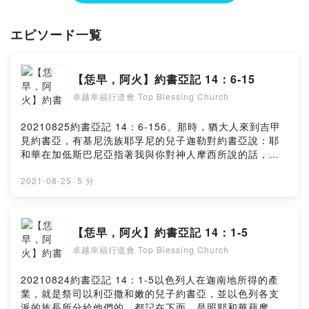
Powered by Firstory Hosting
エピソード一覧
【恁早，阿火】約書亞記 14：6-15
卓越幸福行道會 Top Blessing Church
20210825約書亞記 14：6-156、那時，猶大人來到吉甲
見約書亞，有基尼洗族耶孚尼的兒子迦勒對約書亞說：耶
和華在加低斯巴尼亞指著我與你對神人摩西所說的話，你
都知道了。7、耶和華的僕人摩西從加低斯巴尼亞打發我窺
探這地，那時我正四十歲；我按著心意回報他。8、然而，
2021-08-25
·
5 分
同我上去的眾弟兄使百姓的心消化；但我專心跟從耶和華─
我的神。9、當日摩西起誓說：你腳所踏之地定要歸你和你
的子孫永遠為業，因為你專心跟從耶和華─我的神。10、
【恁早，阿火】約書亞記 14：1-5
自從耶和華對摩西說這話的時候，耶和華照他所應許的使
卓越幸福行道會 Top Blessing Church
我存活這四十五年；其間以色列人在曠野行走。看哪，現
今我八十五歲了，11、我還是強壯，像摩西打發我去的那
天一樣；無論是爭戰，是出入，我的力量那時如何，現在
20210824約書亞記 14：1-5以色列人在迦南地所得的產
還是如何。12、求你將耶和華那日應許我的這山地給我；
業，就是祭司以利亞撒和嫩的兒子約書亞，並以色列各支
那裡有亞衲族人，並寬大堅固的城，你也曾聽見了。或者
派的族長所分給他們的，都記在下面，是照耶和華藉摩西