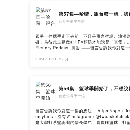
Powered by 
第57集—哈囉，跟台籃一樣，我
台籃學長學帝雉
跟另一伴攜手走下去前，不只是甜言蜜語、浪漫送
礙，為彼此主動做好HPV預防才能說是「真愛」。立即諮詢
Firstory Podcast 廣告 ——留言告訴我你對這一集的想法： ht
-------------------------🏀onlyfans：
主題的Podcast節目。我們是大學打系籃認識的學
2024-11-11
·
32 分
提到台灣棒球><)。Powered by Firstory Hostin
第56集—籃球季開始了，不想說再見
台籃學長學帝雉
留言告訴我你對這一集的想法： https://open.firstory.me/us
onlyfans：沒有🏀instagram：@twbasket
是大學打系籃認識的學長學弟，喜歡聊籃球、打籃球。本
Powered by Firstory Hosting