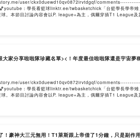
er/ckx0duewd10qv0872irvtdgqf/comments---------------------
chick🏀youtube：學長看籃球linktr.ee/twbasketchick「
節目討論內容會以P. league+為主，偶爾穿插T1 League及
，跟大家分享啦啦隊珍藏名單><！年度最佳啦啦隊還是宇宙夢稱霸？？
er/ckx0duewd10qv0872irvtdgqf/comments---------------------
chick🏀youtube：學長看籃球linktr.ee/twbasketchick「
節目討論內容會以P. league+為主，偶爾穿插T1 League及
了！豪神大三元無用！T1萊斯跟上帝借了1分鐘，只是副作