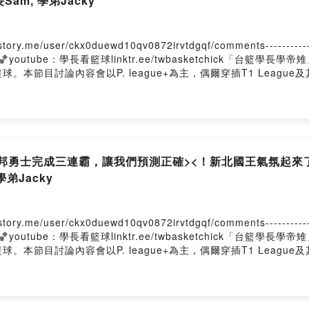
Sam, 學弟Jacky
er/ckx0duewd10qv0872irvtdgqf/comments---------------------
chick🏀youtube：學長看籃球linktr.ee/twbasketchick「
節目討論內容會以P. league+為主，偶爾穿插T1 League及
富邦勇士完成三連霸，讓我們預測正確><！新北國王氣氛起來
學弟Jacky
er/ckx0duewd10qv0872irvtdgqf/comments---------------------
chick🏀youtube：學長看籃球linktr.ee/twbasketchick「
節目討論內容會以P. league+為主，偶爾穿插T1 League及