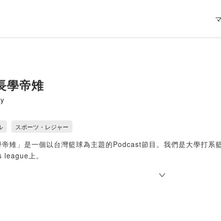
長學帝雉
ny
ル
スポーツ・レジャー
帝雉」是一個以台灣籃球為主題的Podcast節目。我們是大學打
 league上。
是希望與更多人一起討論台灣籃球，我們會以幾個小小粉絲的身分來討
歡迎跟我們一起抬槓、關注台灣籃球！
中！