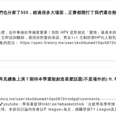
Firstory Hosting
們也分家了555，錯過很多大場面，正賽都開打了我們還在熱身
禮，這件事做好準備更重要！預防 HPV 是對彼此「愛情」最基本
醫師，展現你對愛的承諾。男女1+1 主動防禦HPV(人類乳突病毒)https
tps://open.firstory.me/user/ckx0duewd10qv0872irvtdgqf/c
沒有🏀instagram：@twbasketchick🏀youtube：學長看籃球linktr
長學弟，喜歡聊籃球、打籃球。本節目討論內容會以P. league+為主
g
續集上演？期待本季還能創造甚麼話題(不是場外的) ft. 學弟
er/ckx0duewd10qv0872irvtdgqf/comments---------------------
chick🏀youtube：學長看籃球linktr.ee/twbasketchick「
節目討論內容會以P. league+為主，偶爾穿插T1 League及