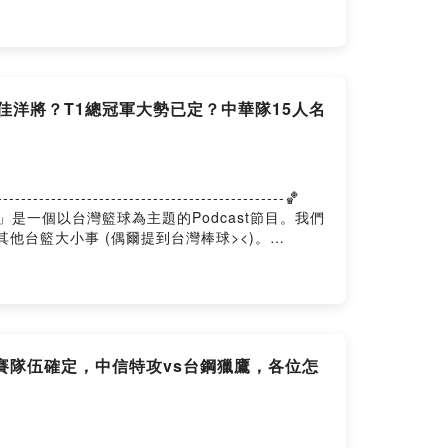
佳洋將？T1總冠軍大勢已定？中華隊15人名
-------------------------------------🏀
台籃學長學帝雉」是一個以台灣籃球為主題的Podcast節目。我們
其他台籃大小事 (偶爾提到台灣棒球><)。
賽隊伍確定，中信特攻vs台鋼獵鷹，各位怎