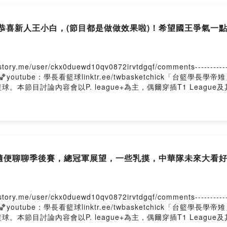
喜新人王小白，(節目都是做做效果啦)！希望國王爭氣一點打倒邪惡
er/ckx0duewd10qv0872irvtdgqf/comments---------------------
chick🏀youtube：學長看籃球linktr.ee/twbasketchick「
節目討論內容會以P. league+為主，偶爾穿插T1 League及
隨便聊聊季後賽，總冠軍展望，一些乳摸，中華隊未來大看好！f
er/ckx0duewd10qv0872irvtdgqf/comments---------------------
chick🏀youtube：學長看籃球linktr.ee/twbasketchick「
節目討論內容會以P. league+為主，偶爾穿插T1 League及