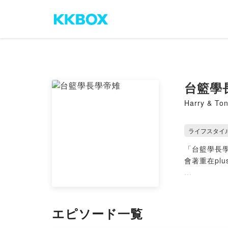
台籃學
Harry & To
ライフスタイ
「台籃學長學
會著重在plus
創建此節目
日常閒聊。
エピソード一覧
🏀球經缺人