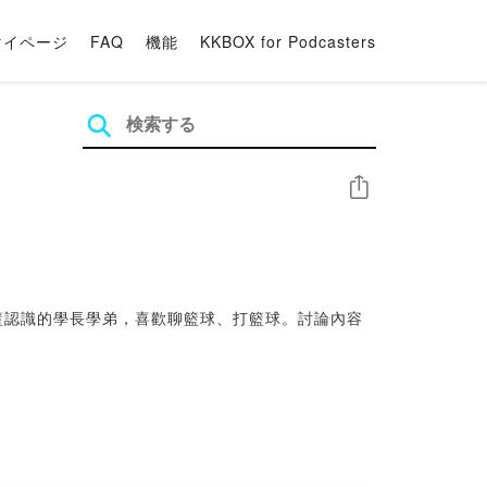
マイページ
FAQ
機能
KKBOX for Podcasters
シェア
系籃認識的學長學弟，喜歡聊籃球、打籃球。討論內容
論台灣職籃的新聞/八卦/賽事內容，並偶爾穿插一些