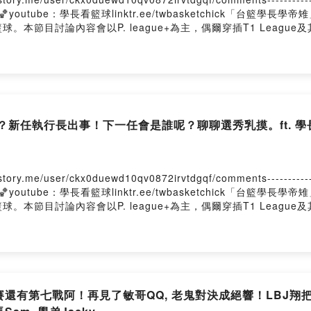
chick🏀youtube：學長看籃球linktr.ee/twbasketchick「
節目討論內容會以P. league+為主，偶爾穿插T1 League及
？新任執行長出事！下一任會是誰呢？聊聊選秀乳摸。ft. 學
er/ckx0duewd10qv0872irvtdgqf/comments---------------------
chick🏀youtube：學長看籃球linktr.ee/twbasketchick「
節目討論內容會以P. league+為主，偶爾穿插T1 League及
賽還有第七戰阿！再見了敏哥QQ, 老鬼對決成絕響！LBJ翔