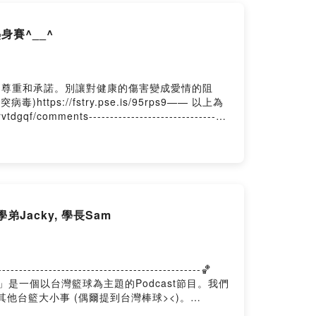
賽^__^
的尊重和承諾。別讓對健康的傷害變成愛情的阻
://fstry.pse.is/95rps9—— 以上為
omments---------------------------------
.ee/twbasketchick「台籃學長學帝雉」是一個以台灣籃球為
，偶爾穿插T1 League及其他台籃大小事 (偶爾
Jacky, 學長Sam
-------------------------------------🏀
台籃學長學帝雉」是一個以台灣籃球為主題的Podcast節目。我們
其他台籃大小事 (偶爾提到台灣棒球><)。