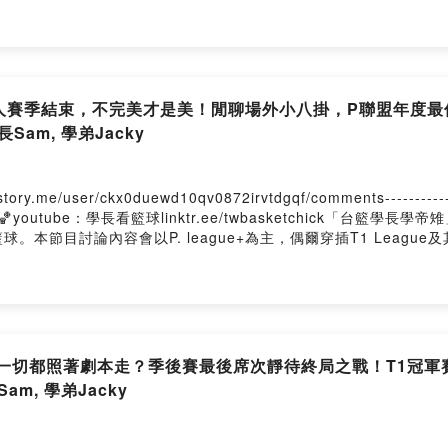
鐵人賽季結束，不完美才是美！閒聊場外小八掛，P聯盟年度最
Sam, 學弟Jacky
er/ckx0duewd10qv0872irvtdgqf/comments---------------------
chick🏀youtube：學長看籃球linktr.ee/twbasketchick「
節目討論內容會以P. league+為主，偶爾穿插T1 League及
一切都照著劇本走？季後賽最後席次靜待終局之戰！T1冠軍
m, 學弟Jacky