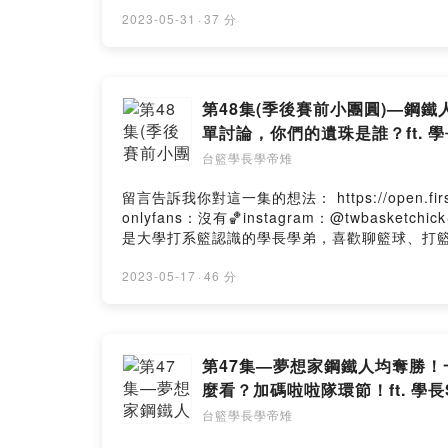
Powered by Firstory Hosting
2023-05-31
·
37 分
第48集(季後賽前小團圓)—鋼
單討論，你們的遺珠是誰？ft. 學長
台籃學長學帝雉
留言告訴我你對這一集的想法： https://open.firstory.me/us
onlyfans：沒有🏀instagram：@twbasket
是大學打系籃認識的學長學弟，喜歡聊籃球、打籃球。本
Powered by Firstory Hosting
2023-05-17
·
46 分
第47集—夢想家鋼鐵人均奪勝！
麼看？加碼啦啦隊環節！ft. 學長Sa
台籃學長學帝雉