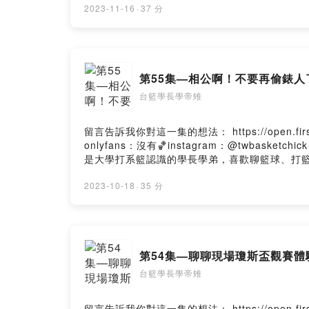
2023-11-16
·
37 分
第55集—相公啊！不要再偷錶人了
台籃學長學帝雉
留言告訴我你對這一集的想法： https://open.firstory.me/us
onlyfans：沒有🏀instagram：@twbasket
是大學打系籃認識的學長學弟，喜歡聊籃球、打籃球。本
Powered by Firstory Hosting
2023-10-18
·
35 分
第54集—聊聊現場瓊斯盃觀賽體驗，
台籃學長學帝雉
留言告訴我你對這一集的想法： https://open.firstory.me/us