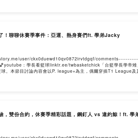
！聊聊休賽季事件：亞運、熱身賽們ft. 學弟Jacky
er/ckx0duewd10qv0872irvtdgqf/comments---------------------
chick🏀youtube：學長看籃球linktr.ee/twbasketchick「
節目討論內容會以P. league+為主，偶爾穿插T1 League及
雙份合約，休賽季精彩話題，鋼釘人 vs 違約鯨！ft. 學弟J
er/ckx0duewd10qv0872irvtdgqf/comments---------------------