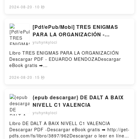
Online Just Stab Me Now Free Book (PDF ePub
Rou Bao Bu Chi Rou, DanKe, Boki VK, Case File
Mobi) by Jill BearupJust Stab Me Now Jill Bearup
2024-08-20
·
10 秒
Compendium: Bing An Ben (Novel) Vol. 2 Rou Bao
PDF, Just Stab Me Now Jill Bearup Epub, Just Stab
Bu Chi Rou, DanKe, Boki Kindle, Case File
Me Now Jill Bearup Read Online, Just Stab Me Now
Compendium: Bing An Ben (Novel) Vol. 2 Rou Bao
Jill Bearup Audiobook, Just Stab Me Now Jill Bearup
[Pdf/ePub/Mobi] TRES ENIGMAS
Bu Chi Rou, DanKe, Boki Epub VK, Case File
VK, Just Stab Me Now Jill Bearup Kindle, Just Stab
PARA LA ORGANIZACIÓN -
Compendium: Bing An Ben (Novel) Vol. 2 Rou Bao
Me Now Jill Bearup Epub VK, Just Stab Me Now Jill
EDUARDO MENDOZA descargar
Bu Chi Rou, DanKe, Boki Free DownloadPowered by
yruhynkyloci
Bearup Free DownloadPowered by Firstory Hosting
Firstory Hosting
ebook gratis
Libro TRES ENIGMAS PARA LA ORGANIZACIÓN
Descargar PDF - EDUARDO MENDOZADescargar
eBook gratis ➡
http://filesbooks.info/fs/libro/95464/962Descargar o
leer en línea TRES ENIGMAS PARA LA
2024-08-20
·
15 秒
ORGANIZACIÓN Libro gratuito (PDF ePub Mobi) de
EDUARDO MENDOZA.TRES ENIGMAS PARA LA
ORGANIZACIÓN EDUARDO MENDOZA PDF, TRES
{epub descargar} DE DALT A BAIX
ENIGMAS PARA LA ORGANIZACIÓN EDUARDO
NIVELL C1 VALENCIA
MENDOZA Epub, TRES ENIGMAS PARA LA
yruhynkyloci
ORGANIZACIÓN EDUARDO MENDOZA Leer en línea
, TRES ENIGMAS PARA LA ORGANIZACIÓN
Libro DE DALT A BAIX NIVELL C1 VALENCIA
EDUARDO MENDOZA Audiolibro, TRES ENIGMAS
Descargar PDF -Descargar eBook gratis ➡ http://get-
PARA LA ORGANIZACIÓN EDUARDO MENDOZA VK,
pdfs.com/fs/libro/3897/962Descargar o leer en línea