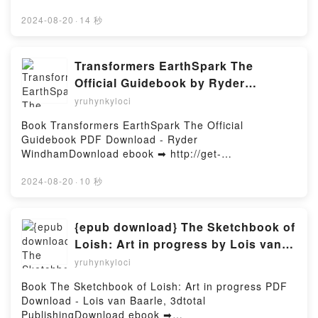
TRES ENIGMAS PARA LA ORGANIZACIÓN
DE DALT A BAIX NIVELL C1 VALENCIA Libro gratuito
EDUARDO MENDOZA Kindle, TRES ENIGMAS PARA
(PDF ePub Mobi) de .DE DALT A BAIX NIVELL C1
2024-08-20
·
14 秒
LA ORGANIZACIÓN EDUARDO MENDOZA Epub VK,
VALENCIA PDF, DE DALT A BAIX NIVELL C1
TRES ENIGMAS PARA LA ORGANIZACIÓN
VALENCIA Epub, DE DALT A BAIX NIVELL C1
EDUARDO MENDOZA Descargar gratisPowered by
VALENCIA Leer en línea , DE DALT A BAIX NIVELL
Transformers EarthSpark The
Firstory Hosting
C1 VALENCIA Audiolibro, DE DALT A BAIX NIVELL
Official Guidebook by Ryder
C1 VALENCIA VK, DE DALT A BAIX NIVELL C1
Windham on Audiobook New
yruhynkyloci
VALENCIA Kindle, DE DALT A BAIX NIVELL C1
VALENCIA Epub VK, DE DALT A BAIX NIVELL C1
Book Transformers EarthSpark The Official
VALENCIA Descargar gratisPowered by Firstory
Guidebook PDF Download - Ryder
Hosting
WindhamDownload ebook ➡ http://get-
pdfs.com/fs/book/674964/961Download or Read
Online Transformers EarthSpark The Official
2024-08-20
·
10 秒
Guidebook Free Book (PDF ePub Mobi) by Ryder
WindhamTransformers EarthSpark The Official
Guidebook Ryder Windham PDF, Transformers
{epub download} The Sketchbook of
EarthSpark The Official Guidebook Ryder Windham
Loish: Art in progress by Lois van
Epub, Transformers EarthSpark The Official
Baarle, 3dtotal Publishing
yruhynkyloci
Guidebook Ryder Windham Read Online,
Transformers EarthSpark The Official Guidebook
Book The Sketchbook of Loish: Art in progress PDF
Ryder Windham Audiobook, Transformers
Download - Lois van Baarle, 3dtotal
EarthSpark The Official Guidebook Ryder Windham
PublishingDownload ebook ➡