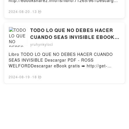
http://ebooksharez.info/fs/libro/71265/961Descargar
o leer en línea FILOSOFÍA FELINA Libro gratuito
(PDF ePub Mobi) de JOHN GRAY.FILOSOFÍA FELINA
2024-08-20
·
13 秒
JOHN GRAY PDF, FILOSOFÍA FELINA JOHN GRAY
Epub, FILOSOFÍA FELINA JOHN GRAY Leer en línea
, FILOSOFÍA FELINA JOHN GRAY Audiolibro,
TODO LO QUE NO DEBES HACER
FILOSOFÍA FELINA JOHN GRAY VK, FILOSOFÍA
CUANDO SEAS INVISIBLE EBOOK |
FELINA JOHN GRAY Kindle, FILOSOFÍA FELINA
ROSS WELFORD | Descargar libro
yruhynkyloci
JOHN GRAY Epub VK, FILOSOFÍA FELINA JOHN
PDF EPUB
GRAY Descargar gratisPowered by Firstory Hosting
Libro TODO LO QUE NO DEBES HACER CUANDO
SEAS INVISIBLE Descargar PDF - ROSS
WELFORDDescargar eBook gratis ➡ http://get-
pdfs.com/fs/libro/19131/961Descargar o leer en
línea TODO LO QUE NO DEBES HACER CUANDO
2024-08-19
·
18 秒
SEAS INVISIBLE Libro gratuito (PDF ePub Mobi) de
ROSS WELFORD.TODO LO QUE NO DEBES HACER
CUANDO SEAS INVISIBLE ROSS WELFORD PDF,
[ePub] 2666 descargar gratis
TODO LO QUE NO DEBES HACER CUANDO SEAS
yruhynkyloci
INVISIBLE ROSS WELFORD Epub, TODO LO QUE
NO DEBES HACER CUANDO SEAS INVISIBLE ROSS
WELFORD Leer en línea , TODO LO QUE NO DEBES
Libro 2666 Descargar PDF - ROBERTO
HACER CUANDO SEAS INVISIBLE ROSS WELFORD
BOLAÑODescargar eBook gratis ➡