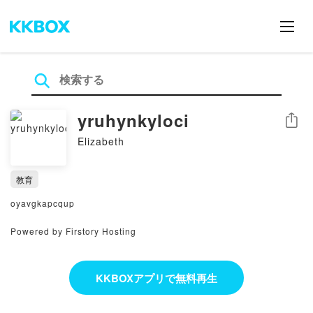
yruhynkyloci
シェア
Elizabeth
教育
oyavgkapcqup
Powered by Firstory Hosting
KKBOXアプリで無料再生