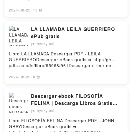
VK, Transformers EarthSpark The Official Guidebook
http://ebooksharez.info/fs/book/471756/961Download
Ryder Windham Kindle, Transformers EarthSpark
or Read Online The Sketchbook of Loish: Art in
2024-08-20
·
13 秒
The Official Guidebook Ryder Windham Epub VK,
progress Free Book (PDF ePub Mobi) by Lois van
Transformers EarthSpark The Official Guidebook
Baarle, 3dtotal PublishingThe Sketchbook of Loish:
Ryder Windham Free DownloadPowered by Firstory
Art in progress Lois van Baarle, 3dtotal Publishing
LA LLAMADA LEILA GUERRIERO
Hosting
PDF, The Sketchbook of Loish: Art in progress Lois
ePub gratis
van Baarle, 3dtotal Publishing Epub, The Sketchbook
yruhynkyloci
of Loish: Art in progress Lois van Baarle, 3dtotal
Publishing Read Online, The Sketchbook of Loish:
Libro LA LLAMADA Descargar PDF - LEILA
Art in progress Lois van Baarle, 3dtotal Publishing
GUERRIERODescargar eBook gratis ➡ http://get-
Audiobook, The Sketchbook of Loish: Art in progress
pdfs.com/fs/libro/95968/961Descargar o leer en
Lois van Baarle, 3dtotal Publishing VK, The
línea LA LLAMADA Libro gratuito (PDF ePub Mobi)
Sketchbook of Loish: Art in progress Lois van Baarle,
de LEILA GUERRIERO.LA LLAMADA LEILA
2024-08-20
·
8 秒
3dtotal Publishing Kindle, The Sketchbook of Loish:
GUERRIERO PDF, LA LLAMADA LEILA GUERRIERO
Art in progress Lois van Baarle, 3dtotal Publishing
Epub, LA LLAMADA LEILA GUERRIERO Leer en
Epub VK, The Sketchbook of Loish: Art in progress
línea , LA LLAMADA LEILA GUERRIERO Audiolibro,
Descargar ebook FILOSOFÍA
Lois van Baarle, 3dtotal Publishing Free
LA LLAMADA LEILA GUERRIERO VK, LA LLAMADA
FELINA | Descarga Libros Gratis
DownloadPowered by Firstory Hosting
LEILA GUERRIERO Kindle, LA LLAMADA LEILA
(PDF - EPUB)
yruhynkyloci
GUERRIERO Epub VK, LA LLAMADA LEILA
GUERRIERO Descargar gratisPowered by Firstory
Libro FILOSOFÍA FELINA Descargar PDF - JOHN
Hosting
GRAYDescargar eBook gratis ➡