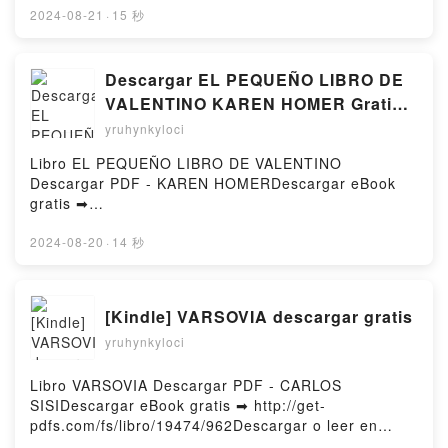
(PDF ePub Mobi) de LINA MARIA PARRA OCHOA.LA
2024-08-21
·
15 秒
MANO QUE CURA LINA MARIA PARRA OCHOA PDF,
LA MANO QUE CURA LINA MARIA PARRA OCHOA
Epub, LA MANO QUE CURA LINA MARIA PARRA
Descargar EL PEQUEÑO LIBRO DE
OCHOA Leer en línea , LA MANO QUE CURA LINA
VALENTINO KAREN HOMER Gratis -
MARIA PARRA OCHOA Audiolibro, LA MANO QUE
EPUB, PDF y MOBI
yruhynkyloci
CURA LINA MARIA PARRA OCHOA VK, LA MANO
QUE CURA LINA MARIA PARRA OCHOA Kindle, LA
Libro EL PEQUEÑO LIBRO DE VALENTINO
MANO QUE CURA LINA MARIA PARRA OCHOA Epub
Descargar PDF - KAREN HOMERDescargar eBook
VK, LA MANO QUE CURA LINA MARIA PARRA
gratis ➡
OCHOA Descargar gratisPowered by Firstory Hosting
http://filesbooks.info/fs/libro/92990/962Descargar o
leer en línea EL PEQUEÑO LIBRO DE VALENTINO
2024-08-20
·
14 秒
Libro gratuito (PDF ePub Mobi) de KAREN
HOMER.EL PEQUEÑO LIBRO DE VALENTINO
KAREN HOMER PDF, EL PEQUEÑO LIBRO DE
[Kindle] VARSOVIA descargar gratis
VALENTINO KAREN HOMER Epub, EL PEQUEÑO
yruhynkyloci
LIBRO DE VALENTINO KAREN HOMER Leer en línea
, EL PEQUEÑO LIBRO DE VALENTINO KAREN
HOMER Audiolibro, EL PEQUEÑO LIBRO DE
Libro VARSOVIA Descargar PDF - CARLOS
VALENTINO KAREN HOMER VK, EL PEQUEÑO
SISIDescargar eBook gratis ➡ http://get-
LIBRO DE VALENTINO KAREN HOMER Kindle, EL
pdfs.com/fs/libro/19474/962Descargar o leer en
PEQUEÑO LIBRO DE VALENTINO KAREN HOMER
línea VARSOVIA Libro gratuito (PDF ePub Mobi) de