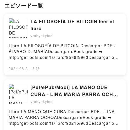
エピソード一覧
LA FILOSOFÍA DE BITCOIN leer el
libro
yruhynkyloci
Libro LA FILOSOFÍA DE BITCOIN Descargar PDF -
ÁLVARO D. MARÍADescargar eBook gratis ➡
http://get-pdfs.com/fs/libro/95392/963Descargar o
leer en línea LA FILOSOFÍA DE BITCOIN Libro
gratuito (PDF ePub Mobi) de ÁLVARO D. MARÍA.LA
2024-08-21
·
8 秒
FILOSOFÍA DE BITCOIN ÁLVARO D. MARÍA PDF, LA
FILOSOFÍA DE BITCOIN ÁLVARO D. MARÍA Epub, LA
FILOSOFÍA DE BITCOIN ÁLVARO D. MARÍA Leer en
[Pdf/ePub/Mobi] LA MANO QUE
línea , LA FILOSOFÍA DE BITCOIN ÁLVARO D.
CURA - LINA MARIA PARRA OCHOA
MARÍA Audiolibro, LA FILOSOFÍA DE BITCOIN
descargar ebook gratis
yruhynkyloci
ÁLVARO D. MARÍA VK, LA FILOSOFÍA DE BITCOIN
ÁLVARO D. MARÍA Kindle, LA FILOSOFÍA DE
Libro LA MANO QUE CURA Descargar PDF - LINA
BITCOIN ÁLVARO D. MARÍA Epub VK, LA FILOSOFÍA
MARIA PARRA OCHOADescargar eBook gratis ➡
DE BITCOIN ÁLVARO D. MARÍA Descargar
http://get-pdfs.com/fs/libro/90215/963Descargar o
gratisPowered by Firstory Hosting
leer en línea LA MANO QUE CURA Libro gratuito