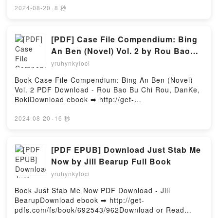
Epub VK, EL PEQUEÑO LIBRO DE VALENTINO
CARLOS SISI.VARSOVIA CARLOS SISI PDF,
2024-08-20
·
8 秒
KAREN HOMER Descargar gratisPowered by Firstory
VARSOVIA CARLOS SISI Epub, VARSOVIA CARLOS
Hosting
SISI Leer en línea , VARSOVIA CARLOS SISI
Audiolibro, VARSOVIA CARLOS SISI VK, VARSOVIA
[PDF] Case File Compendium: Bing
CARLOS SISI Kindle, VARSOVIA CARLOS SISI Epub
An Ben (Novel) Vol. 2 by Rou Bao
VK, VARSOVIA CARLOS SISI Descargar
Bu Chi Rou, DanKe, Boki
yruhynkyloci
gratisPowered by Firstory Hosting
Book Case File Compendium: Bing An Ben (Novel)
Vol. 2 PDF Download - Rou Bao Bu Chi Rou, DanKe,
BokiDownload ebook ➡ http://get-
pdfs.com/fs/book/711140/962Download or Read
Online Case File Compendium: Bing An Ben (Novel)
2024-08-20
·
16 秒
Vol. 2 Free Book (PDF ePub Mobi) by Rou Bao Bu
Chi Rou, DanKe, BokiCase File Compendium: Bing
An Ben (Novel) Vol. 2 Rou Bao Bu Chi Rou, DanKe,
[PDF EPUB] Download Just Stab Me
Boki PDF, Case File Compendium: Bing An Ben
Now by Jill Bearup Full Book
(Novel) Vol. 2 Rou Bao Bu Chi Rou, DanKe, Boki
yruhynkyloci
Epub, Case File Compendium: Bing An Ben (Novel)
Vol. 2 Rou Bao Bu Chi Rou, DanKe, Boki Read
Book Just Stab Me Now PDF Download - Jill
Online, Case File Compendium: Bing An Ben (Novel)
BearupDownload ebook ➡ http://get-
Vol. 2 Rou Bao Bu Chi Rou, DanKe, Boki Audiobook,
pdfs.com/fs/book/692543/962Download or Read
Case File Compendium: Bing An Ben (Novel) Vol. 2