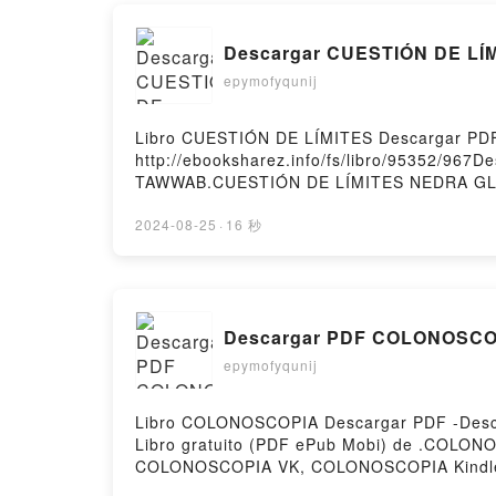
Descargar CUESTIÓN DE LÍ
epymofyqunij
Libro CUESTIÓN DE LÍMITES Descargar PD
http://ebooksharez.info/fs/libro/95352/96
TAWWAB.CUESTIÓN DE LÍMITES NEDRA GL
NEDRA GLOVER TAWWAB Leer en línea , 
TAWWAB VK, CUESTIÓN DE LÍMITES NEDR
2024-08-25
·
16 秒
LÍMITES NEDRA GLOVER TAWWAB Descargar g
Descargar PDF COLONOSCO
epymofyqunij
Libro COLONOSCOPIA Descargar PDF -Descar
Libro gratuito (PDF ePub Mobi) de .COL
COLONOSCOPIA VK, COLONOSCOPIA Kindle,