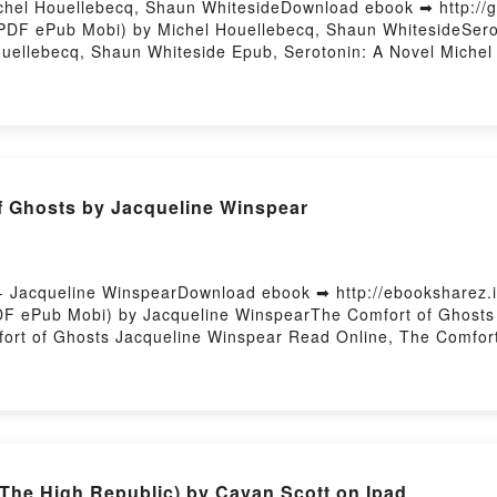
chel Houellebecq, Shaun WhitesideDownload ebook ➡ http://
(PDF ePub Mobi) by Michel Houellebecq, Shaun WhitesideSero
ouellebecq, Shaun Whiteside Epub, Serotonin: A Novel Miche
un Whiteside Audiobook, Serotonin: A Novel Michel Houellebe
, Serotonin: A Novel Michel Houellebecq, Shaun Whiteside Ep
dPowered by Firstory Hosting
Ghosts by Jacqueline Winspear
 Jacqueline WinspearDownload ebook ➡ http://ebooksharez.
DF ePub Mobi) by Jacqueline WinspearThe Comfort of Ghosts
ort of Ghosts Jacqueline Winspear Read Online, The Comfort
VK, The Comfort of Ghosts Jacqueline Winspear Kindle, The
 Winspear Free DownloadPowered by Firstory Hosting
The High Republic) by Cavan Scott on Ipad