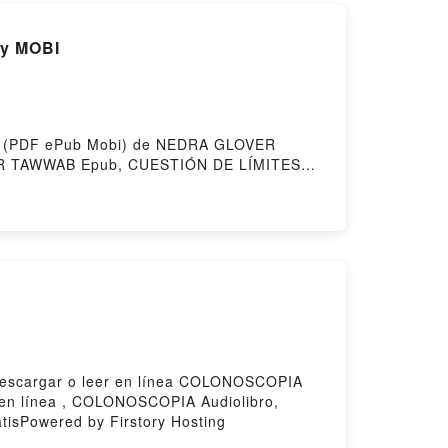
y MOBI
uito (PDF ePub Mobi) de NEDRA GLOVER
 TAWWAB Epub, CUESTIÓN DE LÍMITES
 CUESTIÓN DE LÍMITES NEDRA GLOVER
GLOVER TAWWAB Epub VK, CUESTIÓN DE
Descargar o leer en línea COLONOSCOPIA
n línea , COLONOSCOPIA Audiolibro,
Powered by Firstory Hosting