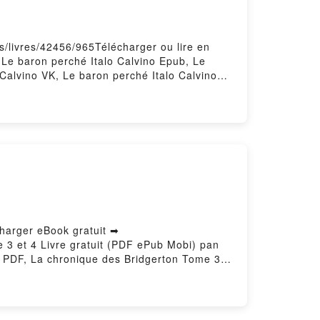
s/livres/42456/965Télécharger ou lire en
 Le baron perché Italo Calvino Epub, Le
 Calvino VK, Le baron perché Italo Calvino
red by Firstory Hosting
charger eBook gratuit ➡
e 3 et 4 Livre gratuit (PDF ePub Mobi) pan
rs PDF, La chronique des Bridgerton Tome 3
sthuilliers Lire en ligne , La chronique des
 4 Julia Quinn, Cécile Desthuilliers VK, La
n Tome 3 et 4 Julia Quinn, Cécile
rgement gratuitPowered by Firstory Hosting