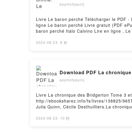
Cannon, Marie-Louise Panchèvre Télécharge
epymofyqunij
Livre Le baron perché Télécharger le PDF - I
ligne Le baron perché Livre gratuit (PDF eP
baron perché Italo Calvino Lire en ligne , L
Kindle, Le baron perché Italo Calvino Epub 
2024-08-23
·
8 秒
Download PDF La chronique 
epymofyqunij
Livre La chronique des Bridgerton Tome 3 et
http://ebooksharez.info/fs/livres/138825/965
Julia Quinn, Cécile Desthuilliers.La chroniq
et 4 Julia Quinn, Cécile Desthuilliers Epub, 
Bridgerton Tome 3 et 4 Julia Quinn, Cécile D
2024-08-23
·
10 秒
chronique des Bridgerton Tome 3 et 4 Julia Q
Desthuilliers Epub VK, La chronique des Bri