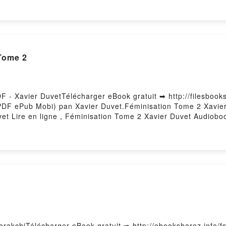
Tome 2
 - Xavier DuvetTélécharger eBook gratuit ➡ http://filesbooks.
 (PDF ePub Mobi) pan Xavier Duvet.Féminisation Tome 2 Xavie
et Lire en ligne , Féminisation Tome 2 Xavier Duvet Audiobo
éminisation Tome 2 Xavier Duvet Epub VK, Féminisation Tom
rakchiTélécharger eBook gratuit ➡ http://ebooksharez.info/fs