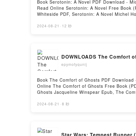
Book Serotonin: A Novel PDF Download - Mi
Read Online Serotonin: A Novel Free Book 
Whiteside PDF, Serotonin: A Novel Michel H
Serotonin: A Novel Michel Houellebecq, Sha
Michel Houellebecq, Shaun Whiteside Kindle
2024-08-21
·
12 秒
Houellebecq, Shaun Whiteside Free Downloa
DOWNLOADS The Comfort of 
epymofyqunij
Book The Comfort of Ghosts PDF Download -
Online The Comfort of Ghosts Free Book (P
Ghosts Jacqueline Winspear Epub, The Comf
The Comfort of Ghosts Jacqueline Winspear 
Epub VK, The Comfort of Ghosts Jacqueline
2024-08-21
·
8 秒
Star Wars: Tempest Runner (