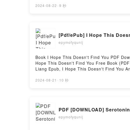
MUERTE & ROCK N ROLL EZIO GUAITAMACC
& ROCK N ROLL EZIO GUAITAMACCHI VK, 
2024-08-22
·
9 秒
GUAITAMACCHI Epub VK, AMOR, MUERTE & R
[Pdf/ePub] I Hope This Does
epymofyqunij
Book I Hope This Doesn't Find You PDF Down
Hope This Doesn't Find You Free Book (PDF 
Liang Epub, I Hope This Doesn't Find You A
Ann Liang VK, I Hope This Doesn't Find You
Liang Free DownloadPowered by Firstory Ho
2024-08-21
·
10 秒
PDF [DOWNLOAD] Serotonin: 
epymofyqunij