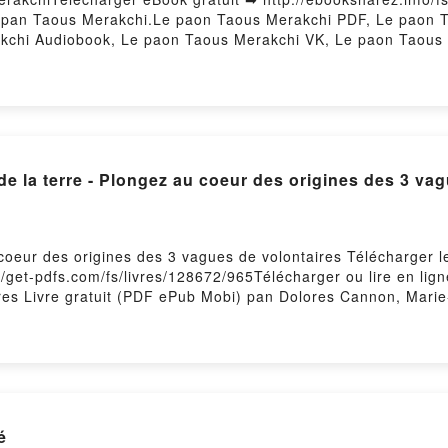
i) pan Taous Merakchi.Le paon Taous Merakchi PDF, Le paon
rakchi Audiobook, Le paon Taous Merakchi VK, Le paon Taous
ement gratuitPowered by Firstory Hosting
DOWNLOADS Les jardiniers de la terre - Plongez au coeur des origin
u coeur des origines des 3 vagues de volontaires Télécharger
get-pdfs.com/fs/livres/128672/965Télécharger ou lire en ligne
res Livre gratuit (PDF ePub Mobi) pan Dolores Cannon, Marie-
s de volontaires Dolores Cannon, Marie-Louise Panchèvre PDF,
res Dolores Cannon, Marie-Louise Panchèvre Epub, Les jardin
 Cannon, Marie-Louise Panchèvre Lire en ligne , Les jardinie
s Cannon, Marie-Louise Panchèvre Audiobook, Les jardiniers d
 Marie-Louise Panchèvre VK, Les jardiniers de la terre - Pl
nchèvre Kindle, Les jardiniers de la terre - Plongez au coeur
é
 VK, Les jardiniers de la terre - Plongez au coeur des orig