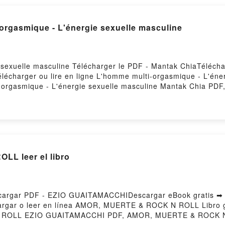
Read online: L'homme multi-orgasmique - L'énergie sexuelle masculine
 sexuelle masculine Télécharger le PDF - Mantak ChiaTélécha
élécharger ou lire en ligne L'homme multi-orgasmique - L'éne
orgasmique - L'énergie sexuelle masculine Mantak Chia PDF,
me multi-orgasmique - L'énergie sexuelle masculine Mantak C
Mantak Chia Audiobook, L'homme multi-orgasmique - L'énergi
lle masculine Mantak Chia Kindle, L'homme multi-orgasmique
gie sexuelle masculine Mantak Chia Téléchargement gratuitP
OR, MUERTE & ROCK N ROLL leer el libro
rgar PDF - EZIO GUAITAMACCHIDescargar eBook gratis ➡
escargar o leer en línea AMOR, MUERTE & ROCK N ROLL Libro 
ROLL EZIO GUAITAMACCHI PDF, AMOR, MUERTE & ROCK N