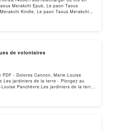
 Taous Merakchi Epub, Le paon Taous
 Merakchi Kindle, Le paon Taous Merakchi
es des 3 vagues de volontaires
 le PDF - Dolores Cannon, Marie-Louise
 Les jardiniers de la terre - Plongez au
Louise Panchèvre.Les jardiniers de la terre
 Les jardiniers de la terre - Plongez au
iers de la terre - Plongez au coeur des
rs de la terre - Plongez au coeur des
e la terre - Plongez au coeur des origines
ongez au coeur des origines des 3 vagues de
 des origines des 3 vagues de volontaires
ines des 3 vagues de volontaires Dolores