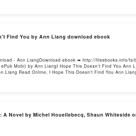
HI Leer en línea , AMOR, MUERTE & ROCK N ROLL EZIO 
AMOR, MUERTE & ROCK N ROLL EZIO GUAITAMACCHI Kind
OCK N ROLL EZIO GUAITAMACCHI Descargar gratisPowered
n't Find You by Ann Liang download ebook
load - Ann LiangDownload ebook ➡ http://filesbooks.info/fs
ePub Mobi) by Ann LiangI Hope This Doesn't Find You Ann L
nn Liang Read Online, I Hope This Doesn't Find You Ann Lian
 Ann Liang Kindle, I Hope This Doesn't Find You Ann Liang E
sting
A Novel by Michel Houellebecq, Shaun Whiteside o