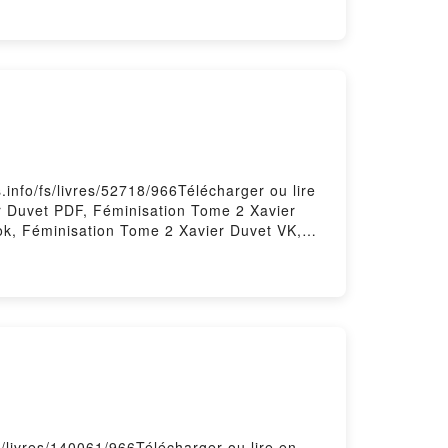
info/fs/livres/52718/966Télécharger ou lire
r Duvet PDF, Féminisation Tome 2 Xavier
ok, Féminisation Tome 2 Xavier Duvet VK,
e 2 Xavier Duvet Téléchargement
/livres/140061/966Télécharger ou lire en