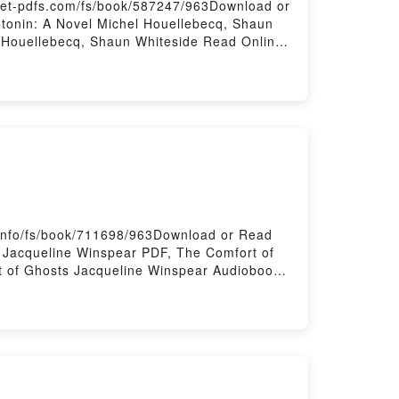
get-pdfs.com/fs/book/587247/963Download or
tonin: A Novel Michel Houellebecq, Shaun
l Houellebecq, Shaun Whiteside Read Online,
cq, Shaun Whiteside VK, Serotonin: A Novel
ub VK, Serotonin: A Novel Michel
info/fs/book/711698/963Download or Read
 Jacqueline Winspear PDF, The Comfort of
 of Ghosts Jacqueline Winspear Audiobook,
 Comfort of Ghosts Jacqueline Winspear