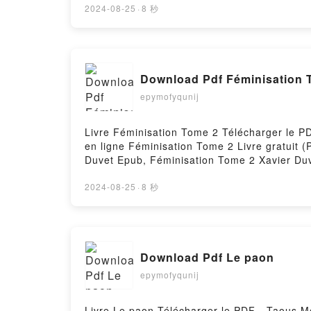
2024-08-25
·
8 秒
Download Pdf Féminisation 
epymofyqunij
Livre Féminisation Tome 2 Télécharger le PDF
en ligne Féminisation Tome 2 Livre gratuit
Duvet Epub, Féminisation Tome 2 Xavier Duv
Féminisation Tome 2 Xavier Duvet Kindle, F
gratuitPowered by Firstory Hosting
2024-08-25
·
8 秒
Download Pdf Le paon
epymofyqunij
Livre Le paon Télécharger le PDF - Taous Me