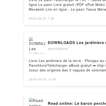
ligne Le paon Livre gratuit (PDF ePub Mob
Merakchi Lire en ligne , Le paon Taous Me
Epub VK, Le paon Taous Merakchi Télécharg
2024-08-25
·
7 秒
epymofyqunij
Livre Les jardiniers de la terre - Plongez a
PanchèvreTélécharger eBook gratuit ➡ http://
coeur des origines des 3 vagues de volontai
- Plongez au coeur des origines des 3 vague
coeur des origines des 3 vagues de volontai
2024-08-23
·
12 秒
origines des 3 vagues de volontaires Dolores
origines des 3 vagues de volontaires Dolore
des 3 vagues de volontaires Dolores Cannon,
volontaires Dolores Cannon, Marie-Louise Pa
Read online: Le baron perch
Dolores Cannon, Marie-Louise Panchèvre Epub