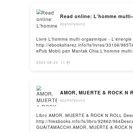
epymofyqunij
Livre L'homme multi-orgasmique - L'énergie
http://ebooksharez.info/fs/livres/33106/965T
ePub Mobi) pan Mantak Chia.L'homme multi-
sexuelle masculine Mantak Chia Epub, L'hom
orgasmique - L'énergie sexuelle masculine 
2024-08-23
·
11 秒
L'homme multi-orgasmique - L'énergie sexue
Epub VK, L'homme multi-orgasmique - L'éner
AM
epymofyqunij
Libro AMOR, MUERTE & ROCK N ROLL Desca
http://filesbooks.info/fs/libro/92862/964D
GUAITAMACCHI.AMOR, MUERTE & ROCK N 