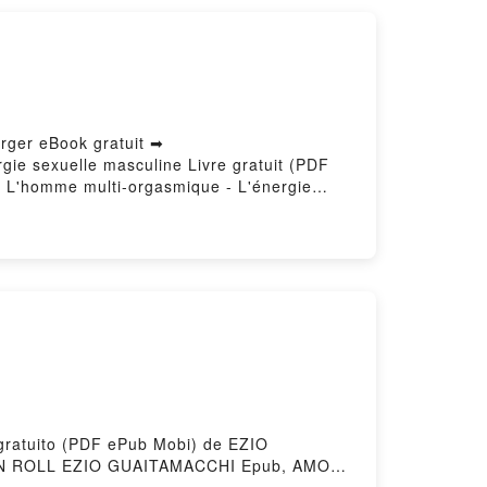
rger eBook gratuit ➡
rgie sexuelle masculine Livre gratuit (PDF
 L'homme multi-orgasmique - L'énergie
hia Lire en ligne , L'homme multi-
e sexuelle masculine Mantak Chia VK,
 - L'énergie sexuelle masculine Mantak Chia
owered by Firstory Hosting
gratuito (PDF ePub Mobi) de EZIO
 ROLL EZIO GUAITAMACCHI Epub, AMOR,