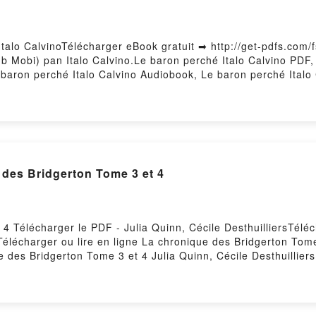
ment gratuitPowered by Firstory Hosting
talo CalvinoTélécharger eBook gratuit ➡ http://get-pdfs.com/f
ub Mobi) pan Italo Calvino.Le baron perché Italo Calvino PDF,
e baron perché Italo Calvino Audiobook, Le baron perché Italo
VK, Le baron perché Italo Calvino Téléchargement gratuitPowe
des Bridgerton Tome 3 et 4
 4 Télécharger le PDF - Julia Quinn, Cécile DesthuilliersTélé
Télécharger ou lire en ligne La chronique des Bridgerton Tom
ue des Bridgerton Tome 3 et 4 Julia Quinn, Cécile Desthuillie
La chronique des Bridgerton Tome 3 et 4 Julia Quinn, Cécile De
esthuilliers Audiobook, La chronique des Bridgerton Tome 3 et
uinn, Cécile Desthuilliers Kindle, La chronique des Bridgerto
dgerton Tome 3 et 4 Julia Quinn, Cécile Desthuilliers Télécha