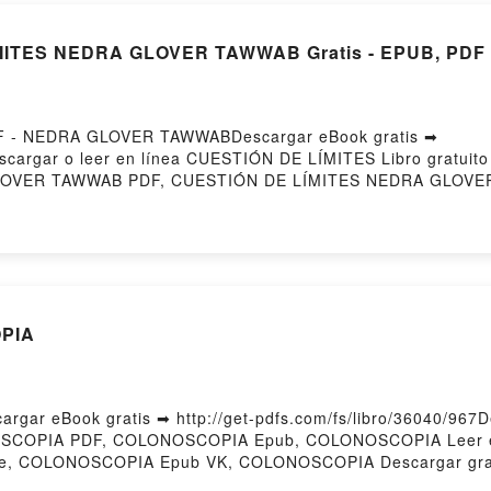
MITES NEDRA GLOVER TAWWAB Gratis - EPUB, PDF 
F - NEDRA GLOVER TAWWABDescargar eBook gratis ➡
7Descargar o leer en línea CUESTIÓN DE LÍMITES Libro grat
OVER TAWWAB PDF, CUESTIÓN DE LÍMITES NEDRA GLOVER
CUESTIÓN DE LÍMITES NEDRA GLOVER TAWWAB Audiolibro,
A GLOVER TAWWAB Kindle, CUESTIÓN DE LÍMITES NEDRA 
ratisPowered by Firstory Hosting
PIA
gar eBook gratis ➡ http://get-pdfs.com/fs/libro/36040/967
ONOSCOPIA PDF, COLONOSCOPIA Epub, COLONOSCOPIA Leer e
 COLONOSCOPIA Epub VK, COLONOSCOPIA Descargar gratis