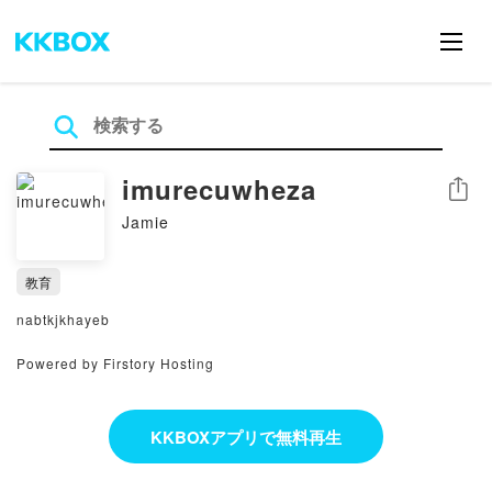
imurecuwheza
シェア
Jamie
教育
nabtkjkhayeb
Powered by Firstory Hosting
KKBOXアプリで無料再生