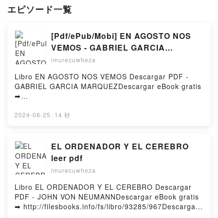
エピソード一覧
[Pdf/ePub/Mobi] EN AGOSTO NOS
VEMOS - GABRIEL GARCIA
MARQUEZ descargar ebook gratis
imurecuwheza
Libro EN AGOSTO NOS VEMOS Descargar PDF -
GABRIEL GARCIA MARQUEZDescargar eBook gratis
➡
http://ebooksharez.info/fs/libro/95498/967Descargar
o leer en línea EN AGOSTO NOS VEMOS Libro
2024-08-25
·
14 秒
gratuito (PDF ePub Mobi) de GABRIEL GARCIA
MARQUEZ.EN AGOSTO NOS VEMOS GABRIEL
GARCIA MARQUEZ PDF, EN AGOSTO NOS VEMOS
EL ORDENADOR Y EL CEREBRO
GABRIEL GARCIA MARQUEZ Epub, EN AGOSTO
leer pdf
NOS VEMOS GABRIEL GARCIA MARQUEZ Leer en
imurecuwheza
línea , EN AGOSTO NOS VEMOS GABRIEL GARCIA
MARQUEZ Audiolibro, EN AGOSTO NOS VEMOS
Libro EL ORDENADOR Y EL CEREBRO Descargar
GABRIEL GARCIA MARQUEZ VK, EN AGOSTO NOS
PDF - JOHN VON NEUMANNDescargar eBook gratis
VEMOS GABRIEL GARCIA MARQUEZ Kindle, EN
➡ http://filesbooks.info/fs/libro/93285/967Descargar
AGOSTO NOS VEMOS GABRIEL GARCIA MARQUEZ
o leer en línea EL ORDENADOR Y EL CEREBRO