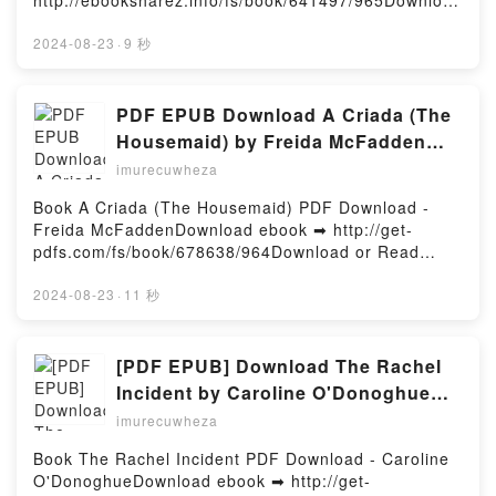
http://ebooksharez.info/fs/book/641497/965Download
DownloadPowered by Firstory Hosting
or Read Online Orlam Free Book (PDF ePub Mobi)
by Pj HarveyOrlam Pj Harvey PDF, Orlam Pj Harvey
2024-08-23
·
9 秒
Epub, Orlam Pj Harvey Read Online, Orlam Pj
Harvey Audiobook, Orlam Pj Harvey VK, Orlam Pj
Harvey Kindle, Orlam Pj Harvey Epub VK, Orlam Pj
PDF EPUB Download A Criada (The
Harvey Free DownloadPowered by Firstory Hosting
Housemaid) by Freida McFadden
Full Book
imurecuwheza
Book A Criada (The Housemaid) PDF Download -
Freida McFaddenDownload ebook ➡ http://get-
pdfs.com/fs/book/678638/964Download or Read
Online A Criada (The Housemaid) Free Book (PDF
ePub Mobi) by Freida McFaddenA Criada (The
2024-08-23
·
11 秒
Housemaid) Freida McFadden PDF, A Criada (The
Housemaid) Freida McFadden Epub, A Criada (The
Housemaid) Freida McFadden Read Online, A Criada
[PDF EPUB] Download The Rachel
(The Housemaid) Freida McFadden Audiobook, A
Incident by Caroline O'Donoghue
Criada (The Housemaid) Freida McFadden VK, A
Full Book
imurecuwheza
Criada (The Housemaid) Freida McFadden Kindle, A
Criada (The Housemaid) Freida McFadden Epub VK,
Book The Rachel Incident PDF Download - Caroline
A Criada (The Housemaid) Freida McFadden Free
O'DonoghueDownload ebook ➡ http://get-
DownloadPowered by Firstory Hosting