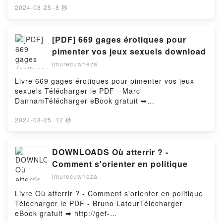
Epub VK, EN AGOSTO NOS VEMOS GABRIEL
Libro gratuito (PDF ePub Mobi) de JOHN VON
2024-08-25
·
8 秒
GARCIA MARQUEZ Descargar gratisPowered by
NEUMANN.EL ORDENADOR Y EL CEREBRO JOHN
Firstory Hosting
VON NEUMANN PDF, EL ORDENADOR Y EL
CEREBRO JOHN VON NEUMANN Epub, EL
[PDF] 669 gages érotiques pour
ORDENADOR Y EL CEREBRO JOHN VON NEUMANN
pimenter vos jeux sexuels download
Leer en línea , EL ORDENADOR Y EL CEREBRO
imurecuwheza
JOHN VON NEUMANN Audiolibro, EL ORDENADOR Y
EL CEREBRO JOHN VON NEUMANN VK, EL
Livre 669 gages érotiques pour pimenter vos jeux
ORDENADOR Y EL CEREBRO JOHN VON NEUMANN
sexuels Télécharger le PDF - Marc
Kindle, EL ORDENADOR Y EL CEREBRO JOHN VON
DannamTélécharger eBook gratuit ➡
NEUMANN Epub VK, EL ORDENADOR Y EL
http://ebooksharez.info/fs/livres/7763/966Télécharge
CEREBRO JOHN VON NEUMANN Descargar
r ou lire en ligne 669 gages érotiques pour pimenter
2024-08-25
·
12 秒
gratisPowered by Firstory Hosting
vos jeux sexuels Livre gratuit (PDF ePub Mobi) pan
Marc Dannam.669 gages érotiques pour pimenter
vos jeux sexuels Marc Dannam PDF, 669 gages
DOWNLOADS Où atterrir ? -
érotiques pour pimenter vos jeux sexuels Marc
Comment s'orienter en politique
Dannam Epub, 669 gages érotiques pour pimenter
imurecuwheza
vos jeux sexuels Marc Dannam Lire en ligne , 669
gages érotiques pour pimenter vos jeux sexuels
Livre Où atterrir ? - Comment s'orienter en politique
Marc Dannam Audiobook, 669 gages érotiques pour
Télécharger le PDF - Bruno LatourTélécharger
pimenter vos jeux sexuels Marc Dannam VK, 669
eBook gratuit ➡ http://get-
gages érotiques pour pimenter vos jeux sexuels