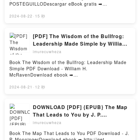
RÍE (DC POCKET) Descargar gratisPowered by
POSTEGUILLODescargar eBook gratis ➡
Firstory Hosting
http://ebooksharez.info/fs/libro/8625/964Descargar o
leer en línea AFRICANUS. EL HIJO DEL CONSUL
2024-08-22
·
15 秒
(AFRICANUS - LIBRO I) Libro gratuito (PDF ePub
Mobi) de SANTIAGO POSTEGUILLO.AFRICANUS. EL
HIJO DEL CONSUL (AFRICANUS - LIBRO I)
[PDF] The Wisdom of the Bullfrog:
SANTIAGO POSTEGUILLO PDF, AFRICANUS. EL
Leadership Made Simple by William
HIJO DEL CONSUL (AFRICANUS - LIBRO I)
H. McRaven
imurecuwheza
SANTIAGO POSTEGUILLO Epub, AFRICANUS. EL
HIJO DEL CONSUL (AFRICANUS - LIBRO I)
Book The Wisdom of the Bullfrog: Leadership Made
SANTIAGO POSTEGUILLO Leer en línea ,
Simple PDF Download - William H.
AFRICANUS. EL HIJO DEL CONSUL (AFRICANUS -
McRavenDownload ebook ➡
LIBRO I) SANTIAGO POSTEGUILLO Audiolibro,
http://ebooksharez.info/fs/book/664422/963Download
AFRICANUS. EL HIJO DEL CONSUL (AFRICANUS -
or Read Online The Wisdom of the Bullfrog:
2024-08-21
·
12 秒
LIBRO I) SANTIAGO POSTEGUILLO VK,
Leadership Made Simple Free Book (PDF ePub
AFRICANUS. EL HIJO DEL CONSUL (AFRICANUS -
Mobi) by William H. McRavenThe Wisdom of the
LIBRO I) SANTIAGO POSTEGUILLO Kindle,
Bullfrog: Leadership Made Simple William H.
DOWNLOAD [PDF] {EPUB} The Map
AFRICANUS. EL HIJO DEL CONSUL (AFRICANUS -
McRaven PDF, The Wisdom of the Bullfrog:
That Leads to You by J. P.
LIBRO I) SANTIAGO POSTEGUILLO Epub VK,
Leadership Made Simple William H. McRaven Epub,
Monninger
AFRICANUS. EL HIJO DEL CONSUL (AFRICANUS -
imurecuwheza
The Wisdom of the Bullfrog: Leadership Made Simple
LIBRO I) SANTIAGO POSTEGUILLO Descargar
William H. McRaven Read Online, The Wisdom of the
Book The Map That Leads to You PDF Download - J.
gratisPowered by Firstory Hosting
Bullfrog: Leadership Made Simple William H.
P. MonningerDownload ebook ➡ http://get-