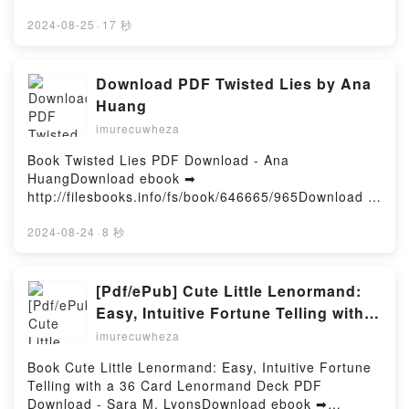
Simpkins, Cheslie KrystDownload ebook ➡
http://ebooksharez.info/fs/book/707404/966Download
2024-08-25
·
17 秒
or Read Online By the Time You Read This: The
Space between Cheslie's Smile and Mental Illness-
Her Story in Her Own Words Free Book (PDF ePub
Download PDF Twisted Lies by Ana
Mobi) by April Simpkins, Cheslie KrystBy the Time
Huang
You Read This: The Space between Cheslie's Smile
imurecuwheza
and Mental Illness-Her Story in Her Own Words April
Simpkins, Cheslie Kryst PDF, By the Time You Read
Book Twisted Lies PDF Download - Ana
This: The Space between Cheslie's Smile and Mental
HuangDownload ebook ➡
Illness-Her Story in Her Own Words April Simpkins,
http://filesbooks.info/fs/book/646665/965Download or
Cheslie Kryst Epub, By the Time You Read This: The
Read Online Twisted Lies Free Book (PDF ePub
Space between Cheslie's Smile and Mental Illness-
Mobi) by Ana HuangTwisted Lies Ana Huang PDF,
2024-08-24
·
8 秒
Her Story in Her Own Words April Simpkins, Cheslie
Twisted Lies Ana Huang Epub, Twisted Lies Ana
Kryst Read Online, By the Time You Read This: The
Huang Read Online, Twisted Lies Ana Huang
Space between Cheslie's Smile and Mental Illness-
Audiobook, Twisted Lies Ana Huang VK, Twisted Lies
[Pdf/ePub] Cute Little Lenormand:
Her Story in Her Own Words April Simpkins, Cheslie
Ana Huang Kindle, Twisted Lies Ana Huang Epub VK,
Easy, Intuitive Fortune Telling with a
Kryst Audiobook, By the Time You Read This: The
Twisted Lies Ana Huang Free DownloadPowered by
36 Card Lenormand Deck by Sara M.
Space between Cheslie's Smile and Mental Illness-
imurecuwheza
Firstory Hosting
Her Story in Her Own Words April Simpkins, Cheslie
Lyons download ebook
Book Cute Little Lenormand: Easy, Intuitive Fortune
Kryst VK, By the Time You Read This: The Space
Telling with a 36 Card Lenormand Deck PDF
between Cheslie's Smile and Mental Illness-Her
Download - Sara M. LyonsDownload ebook ➡