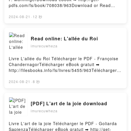
McRaven Audiobook, The Wisdom of the Bullfrog:
pdfs.com/fs/book/708038/963Download or Read
Leadership Made Simple William H. McRaven VK,
Online The Map That Leads to You Free Book (PDF
The Wisdom of the Bullfrog: Leadership Made Simple
ePub Mobi) by J. P. MonningerThe Map That Leads
2024-08-21
·
12 秒
William H. McRaven Kindle, The Wisdom of the
to You J. P. Monninger PDF, The Map That Leads to
Bullfrog: Leadership Made Simple William H.
You J. P. Monninger Epub, The Map That Leads to
McRaven Epub VK, The Wisdom of the Bullfrog:
You J. P. Monninger Read Online, The Map That
Read online: L'allée du Roi
Leadership Made Simple William H. McRaven Free
Leads to You J. P. Monninger Audiobook, The Map
DownloadPowered by Firstory Hosting
imurecuwheza
That Leads to You J. P. Monninger VK, The Map That
Leads to You J. P. Monninger Kindle, The Map That
Leads to You J. P. Monninger Epub VK, The Map
Livre L'allée du Roi Télécharger le PDF - Françoise
That Leads to You J. P. Monninger Free
ChandernagorTélécharger eBook gratuit ➡
DownloadPowered by Firstory Hosting
http://filesbooks.info/fs/livres/5455/963Télécharger
ou lire en ligne L'allée du Roi Livre gratuit (PDF
ePub Mobi) pan Françoise Chandernagor.L'allée du
2024-08-21
·
8 秒
Roi Françoise Chandernagor PDF, L'allée du Roi
Françoise Chandernagor Epub, L'allée du Roi
Françoise Chandernagor Lire en ligne , L'allée du
[PDF] L'art de la joie download
Roi Françoise Chandernagor Audiobook, L'allée du
imurecuwheza
Roi Françoise Chandernagor VK, L'allée du Roi
Françoise Chandernagor Kindle, L'allée du Roi
Françoise Chandernagor Epub VK, L'allée du Roi
Livre L'art de la joie Télécharger le PDF - Goliarda
Françoise Chandernagor Téléchargement
SapienzaTélécharger eBook gratuit ➡ http://get-