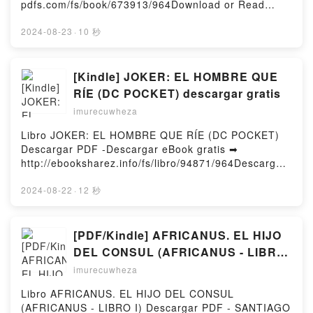
pdfs.com/fs/book/673913/964Download or Read
Online The Rachel Incident Free Book (PDF ePub
Mobi) by Caroline O'DonoghueThe Rachel Incident
2024-08-23
·
10 秒
Caroline O'Donoghue PDF, The Rachel Incident
Caroline O'Donoghue Epub, The Rachel Incident
Caroline O'Donoghue Read Online, The Rachel
[Kindle] JOKER: EL HOMBRE QUE
Incident Caroline O'Donoghue Audiobook, The
RÍE (DC POCKET) descargar gratis
Rachel Incident Caroline O'Donoghue VK, The
imurecuwheza
Rachel Incident Caroline O'Donoghue Kindle, The
Rachel Incident Caroline O'Donoghue Epub VK, The
Libro JOKER: EL HOMBRE QUE RÍE (DC POCKET)
Rachel Incident Caroline O'Donoghue Free
Descargar PDF -Descargar eBook gratis ➡
DownloadPowered by Firstory Hosting
http://ebooksharez.info/fs/libro/94871/964Descargar
o leer en línea JOKER: EL HOMBRE QUE RÍE (DC
POCKET) Libro gratuito (PDF ePub Mobi) de
2024-08-22
·
12 秒
.JOKER: EL HOMBRE QUE RÍE (DC POCKET) PDF,
JOKER: EL HOMBRE QUE RÍE (DC POCKET) Epub,
JOKER: EL HOMBRE QUE RÍE (DC POCKET) Leer
[PDF/Kindle] AFRICANUS. EL HIJO
en línea , JOKER: EL HOMBRE QUE RÍE (DC
DEL CONSUL (AFRICANUS - LIBRO
POCKET) Audiolibro, JOKER: EL HOMBRE QUE RÍE
I) descargar gratis
imurecuwheza
(DC POCKET) VK, JOKER: EL HOMBRE QUE RÍE
(DC POCKET) Kindle, JOKER: EL HOMBRE QUE RÍE
Libro AFRICANUS. EL HIJO DEL CONSUL
(DC POCKET) Epub VK, JOKER: EL HOMBRE QUE
(AFRICANUS - LIBRO I) Descargar PDF - SANTIAGO