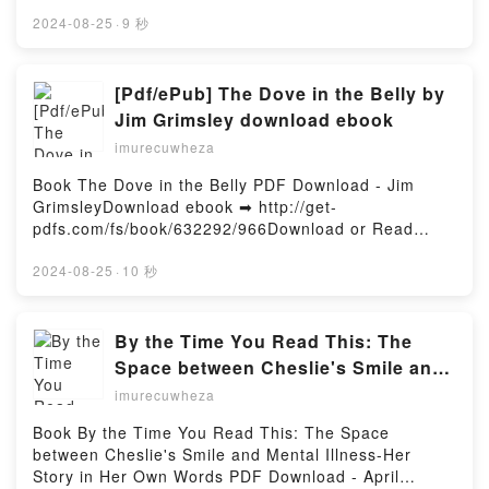
pdfs.com/fs/livres/30613/966Télécharger ou lire en
Marc Dannam Kindle, 669 gages érotiques pour
ligne Où atterrir ? - Comment s'orienter en politique
2024-08-25
·
9 秒
pimenter vos jeux sexuels Marc Dannam Epub VK,
Livre gratuit (PDF ePub Mobi) pan Bruno Latour.Où
669 gages érotiques pour pimenter vos jeux sexuels
atterrir ? - Comment s'orienter en politique Bruno
Marc Dannam Téléchargement gratuitPowered by
Latour PDF, Où atterrir ? - Comment s'orienter en
[Pdf/ePub] The Dove in the Belly by
Firstory Hosting
politique Bruno Latour Epub, Où atterrir ? -
Jim Grimsley download ebook
Comment s'orienter en politique Bruno Latour Lire
imurecuwheza
en ligne , Où atterrir ? - Comment s'orienter en
politique Bruno Latour Audiobook, Où atterrir ? -
Book The Dove in the Belly PDF Download - Jim
Comment s'orienter en politique Bruno Latour VK,
GrimsleyDownload ebook ➡ http://get-
Où atterrir ? - Comment s'orienter en politique Bruno
pdfs.com/fs/book/632292/966Download or Read
Latour Kindle, Où atterrir ? - Comment s'orienter en
Online The Dove in the Belly Free Book (PDF ePub
politique Bruno Latour Epub VK, Où atterrir ? -
Mobi) by Jim GrimsleyThe Dove in the Belly Jim
2024-08-25
·
10 秒
Comment s'orienter en politique Bruno Latour
Grimsley PDF, The Dove in the Belly Jim Grimsley
Téléchargement gratuitPowered by Firstory Hosting
Epub, The Dove in the Belly Jim Grimsley Read
Online, The Dove in the Belly Jim Grimsley
By the Time You Read This: The
Audiobook, The Dove in the Belly Jim Grimsley VK,
Space between Cheslie's Smile and
The Dove in the Belly Jim Grimsley Kindle, The Dove
Mental Illness-Her Story in Her Own
imurecuwheza
in the Belly Jim Grimsley Epub VK, The Dove in the
Words by April Simpkins, Cheslie
Belly Jim Grimsley Free DownloadPowered by
Book By the Time You Read This: The Space
Kryst on Iphone New Format
Firstory Hosting
between Cheslie's Smile and Mental Illness-Her
Story in Her Own Words PDF Download - April