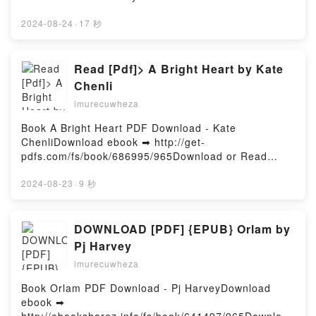
Story in Her Own Words April Simpkins, Cheslie
http://ebooksharez.info/fs/book/582425/965Download
Kryst Kindle, By the Time You Read This: The Space
or Read Online Cute Little Lenormand: Easy,
2024-08-24
·
17 秒
between Cheslie's Smile and Mental Illness-Her
Intuitive Fortune Telling with a 36 Card Lenormand
Story in Her Own Words April Simpkins, Cheslie
Deck Free Book (PDF ePub Mobi) by Sara M.
Kryst Epub VK, By the Time You Read This: The
LyonsCute Little Lenormand: Easy, Intuitive Fortune
Read [Pdf]> A Bright Heart by Kate
Space between Cheslie's Smile and Mental Illness-
Telling with a 36 Card Lenormand Deck Sara M.
Her Story in Her Own Words April Simpkins, Cheslie
Chenli
Lyons PDF, Cute Little Lenormand: Easy, Intuitive
Kryst Free DownloadPowered by Firstory Hosting
imurecuwheza
Fortune Telling with a 36 Card Lenormand Deck Sara
M. Lyons Epub, Cute Little Lenormand: Easy,
Book A Bright Heart PDF Download - Kate
Intuitive Fortune Telling with a 36 Card Lenormand
ChenliDownload ebook ➡ http://get-
Deck Sara M. Lyons Read Online, Cute Little
pdfs.com/fs/book/686995/965Download or Read
Lenormand: Easy, Intuitive Fortune Telling with a 36
Online A Bright Heart Free Book (PDF ePub Mobi) by
Card Lenormand Deck Sara M. Lyons Audiobook,
Kate ChenliA Bright Heart Kate Chenli PDF, A Bright
2024-08-23
·
9 秒
Cute Little Lenormand: Easy, Intuitive Fortune
Heart Kate Chenli Epub, A Bright Heart Kate Chenli
Telling with a 36 Card Lenormand Deck Sara M.
Read Online, A Bright Heart Kate Chenli Audiobook,
Lyons VK, Cute Little Lenormand: Easy, Intuitive
A Bright Heart Kate Chenli VK, A Bright Heart Kate
DOWNLOAD [PDF] {EPUB} Orlam by
Fortune Telling with a 36 Card Lenormand Deck Sara
Chenli Kindle, A Bright Heart Kate Chenli Epub VK, A
Pj Harvey
M. Lyons Kindle, Cute Little Lenormand: Easy,
Bright Heart Kate Chenli Free DownloadPowered by
Intuitive Fortune Telling with a 36 Card Lenormand
imurecuwheza
Firstory Hosting
Deck Sara M. Lyons Epub VK, Cute Little
Book Orlam PDF Download - Pj HarveyDownload
Lenormand: Easy, Intuitive Fortune Telling with a 36
ebook ➡
Card Lenormand Deck Sara M. Lyons Free