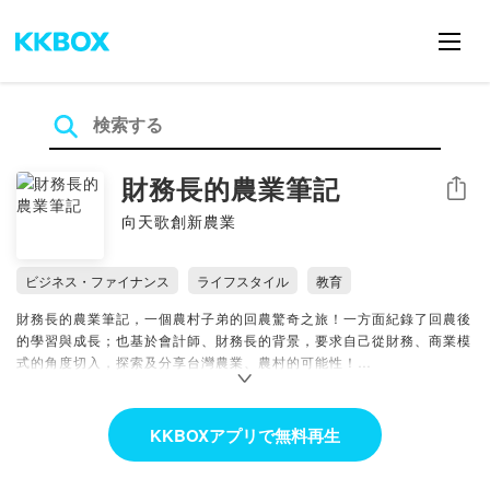
財務長的農業筆記
シェア
向天歌創新農業
ビジネス・ファイナンス
ライフスタイル
教育
財務長的農業筆記，一個農村子弟的回農驚奇之旅！一方面紀錄了回農後
的學習與成長；也基於會計師、財務長的背景，要求自己從財務、商業模
式的角度切入，探索及分享台灣農業、農村的可能性！
關於向天歌的故事：
https://fb.watch/7SpS3ySnU4/
財務長的農業筆記FB：
https://www.facebook.com/agricfoview
KKBOXアプリで無料再生
聯絡我們：
formosagoose@gmail.com
財務長 蔡英地