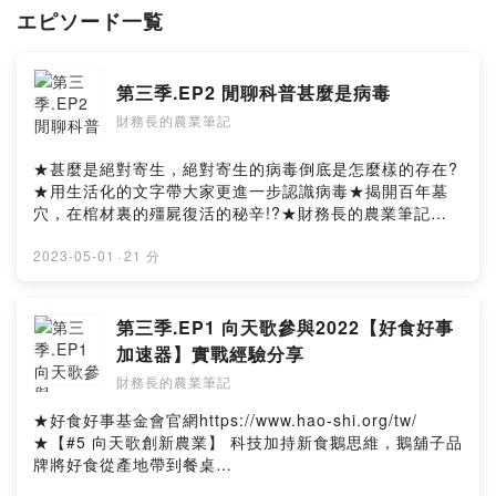
‣ 現任：向天歌創新股份有限公司、鵝舖子品牌執行長
エピソード一覧
‣ 第五屆百大青農
‣ 寧波安拓實業有限公司集團財務長
‣ 創見資訊股份有限公司總管理處協理
第三季.EP2 閒聊科普甚麼是病毒
2018年回農建立非開放式禽舍養殖技術，並以會計師、財務長的背景，
財務長的農業筆記
要求自己從財務、商業模式的角度切入，探索及分享台灣農業、農村的可
能性！
★甚麼是絕對寄生，絕對寄生的病毒倒底是怎麼樣的存在?
★用生活化的文字帶大家更進一步認識病毒★揭開百年墓
--
穴，在棺材裏的殭屍復活的秘辛!?★財務長的農業筆記
Hosting provided by SoundOn
FB：www.facebook.com/agricfoview★聯絡我們：
formosagoose@gmail.com
2023-05-01
·
21 分
第三季.EP1 向天歌參與2022【好食好事
加速器】實戰經驗分享
財務長的農業筆記
★好食好事基金會官網https://www.hao-shi.org/tw/
★【#5 向天歌創新農業】 科技加持新食鵝思維，鵝舖子品
牌將好食從產地帶到餐桌
https://www.youtube.com/watch?v=iYZJ-jaRXI0★向天