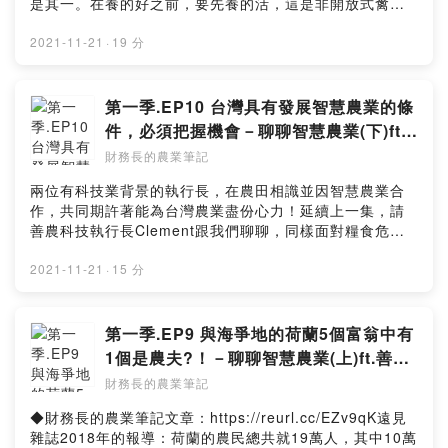
是其一。在養的好之前，要先養的活，這是非開放式禽舍
養殖的第一戰，必須靠智慧農也才能完善的拿下！農夫在
現場作戰，技術給予武器輔助，雙方有良好的溝通與合
2021-11-21
·
19 分
作，才有機會創造更好的成績。
第一季.EP10 台灣具有發展智慧農業的條
件，必須把握機會－聊聊智慧農業(下)ft.
善農科技執行長Clement
財務長的農業筆記
兩位有科技業背景的執行長，在農田相識並因智慧農業合
作，共同期許著能為台灣農業盡份心力！延續上一集，請
善農科技執行長Clement跟我們聊聊，同樣面對糧食危
機、氣候變遷、人口老化，台灣具有發展智慧農業的條
件，更應該把握時機。提升台灣農業的目標一致，並以數
2021-11-21
·
15 分
據做為共同語言，未來指日可待！特別來賓：◆李厚寬
(Clement Lee) 善農科技創始人暨執行長身為一位熱衷農
業科技的企業家，堅持在數據與科學的基礎上，秉持以客
第一季.EP9 與海爭地的荷蘭5個富翁中有
戶為中心的精神，帶領著善農科技共創更多易於掌握與實
1個是農夫?！－聊聊智慧農業(上)ft.善農
踐的永續發展農業。◆關於善農科技：善農科技以發展農
科技執行長Clement
財務長的農業筆記
業科技為核心，主要業務包含了環境監控感測器、農業自
動化控制設備、軟體技術服務、農業技術諮詢…等。歡迎
◆財務長的農業筆記文章：https://reurl.cc/EZv9qK遠見
來信：formosagoose@gmail.com
雜誌2018年的報導：荷蘭的農民總共就19萬人，其中10萬