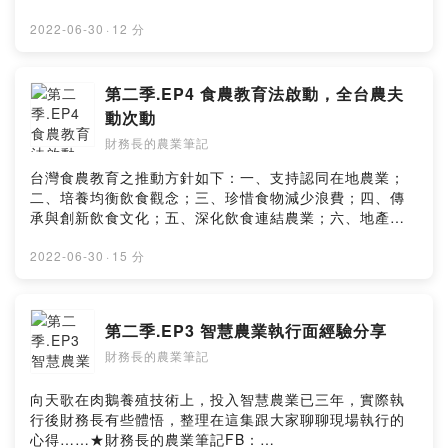
長的農業筆記FB：www.facebook.com/agricfoview★聯
絡我們：formosagoose@gmail.com
2022-06-30
·
12 分
第二季.EP4 食農教育法啟動，全台農夫
動次動
財務長的農業筆記
台灣食農教育之推動方針如下：一、支持認同在地農業；
二、培養均衡飲食觀念；三、珍惜食物減少浪費；四、傳
承與創新飲食文化；五、深化飲食連結農業；六、地產地
消永續農業台灣農業與人民素養已走在對的趨勢上，投入
農業也在對的時機，從農夥伴們是否能把握到資源呢？★
2022-06-30
·
15 分
財務長的農業筆記FB：
www.facebook.com/agricfoview★聯絡我們：
formosagoose@gmail.com
第二季.EP3 智慧農業執行面經驗分享
財務長的農業筆記
向天歌在肉鵝養殖技術上，投入智慧農業已三年，實際執
行後財務長有些體悟，整理在這集跟大家聊聊現場執行的
心得……★財務長的農業筆記FB：