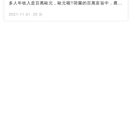
多人年收入是百萬歐元，歐元喔!!荷蘭的百萬富翁中，農民
就佔了19%，也就是5個富翁中有1個是農民。農業在荷蘭
的興盛程度，好比台灣的科技業。本集特別請善農科技執
2021-11-21
·
20 分
行長Clement帶我們認識荷蘭農業為何如此進步，原來從
心態、從歷史、從經營、從規模等各角度，都值得我們學
習與反思。兩位有科技業背景的執行長，在農田相識並因
第一季.EP8 台灣養鵝產業鏈的最後一環
智慧農業合作，共同期許著能為台灣農業盡份心力！特別
「通路」
來賓：◆李厚寬(Clement Lee) 善農科技創始人暨執行長
財務長的農業筆記
身為一位熱衷農業科技的企業家，堅持在數據與科學的基
礎上，秉持以客戶為中心的精神，帶領著善農科技共創更
延續上一集，台灣養鵝產業鏈略分為：種鵝/孵化場/肉鵝養
多易於掌握與實踐的永續發展農業。◆關於善農科技：善
殖/屠宰/通路，每個階段都有其專業與故事，彼此也都有著
農科技以發展農業科技為核心，主要業務包含了環境監控
緊密的關係。鵝肉相較於雞與鴨較不普及，且因現階段沒
感測器、農業自動化控制設備、軟體技術服務、農業技術
有分切市場，出售或購入需以整隻鵝思考，面對後疫情時
諮詢…等。歡迎來信：formosagoose@gmail.com
代的新型態消費習慣，產業努力開創新的通路，讓鵝肉更
2021-11-21
·
9 分
加平易近人。
第一季.EP7 淺談台灣養鵝產業鏈
財務長的農業筆記
台灣養鵝產業鏈略分為：種鵝/孵化場/肉鵝養殖/屠宰/通
路，每個階段都有其專業與故事，彼此也都有著緊密的關