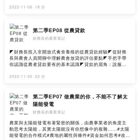
解一個產業的進入、退出門檻的高低及影響◤種植杏鮑菇
的一天：管理杏鮑菇成長的眉眉角角◤財務長與林寉的回
2022-11-06
·
18 分
農共同體認：記錄對從農者的重要性★荃賀生計農場
FBhttps://www.facebook.com/chuanhofarm/"→財務長
的農業筆記
第二季EP08 從農貸款
FBhttps://www.facebook.com/agricfoview→聯絡我們
財務長的農業筆記
formosagoose@gmail.com
◤財務長投入非開放式禽舍養殖的從農貸款經驗◤從財務
長與農會人員閒聊中理解農會放貸的評估要點◤手把手帶
你認識從農者貸款要有的基本認識◤貸款的眉角：說服農
會還得起錢◤ 不變的起點：對所要從事的品項要有高度的
了解，而非貿然投入→財務長的農業筆記
2022-11-05
·
22 分
FBhttps://www.facebook.com/agricfoview→聯絡我們
formosagoose@gmail.com
第二季EP07 做農業的你，不能不了解太
陽能發電
財務長的農業筆記
農業與太陽能發電有著緊密的關係，由農事業者的角度主
動思考太陽能，其實太陽能沒有你想像中的複雜……#太陽
能發電的合作模式#農地的屬性與條件#資金如何思考#改善