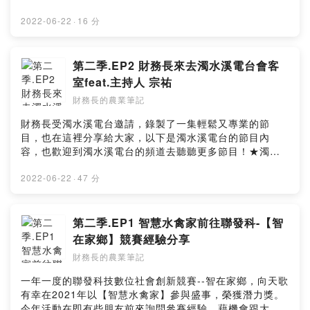
www.facebook.com/agricfoview★聯絡我們：
formosagoose@gmail.com
2022-06-22
·
16 分
第二季.EP2 財務長來去濁水溪電台會客
室feat.主持人 宗祐
財務長的農業筆記
財務長受濁水溪電台邀請，錄製了一集輕鬆又專業的節
目，也在這裡分享給大家，以下是濁水溪電台的節目內
容，也歡迎到濁水溪電台的頻道去聽聽更多節目！★濁水
溪電台：https://reurl.cc/3olabO★濁水溪廣播FM90.1
FB：https://reurl.cc/Rrl0lZ【會客室93-青農秘笈！財務
2022-06-22
·
47 分
長從頭到今給你完整筆記！feat.鵝舖子/財務長的農業筆
記】談到青農許多人都有刻板印象，失敗了才回鄉？不知
道要做什麼才回鄉？回鄉了該怎麼辦？而外國可不是如
第二季.EP1 智慧水禽家前往聯發科-【智
此，看回台灣也不一定如此本集邀請到向天歌創新農業
在家鄉】競賽經驗分享
蔡英地執行長學經歷相當完整的高材生卻選擇回鄉養
財務長的農業筆記
鵝！？代誌沒有這麼簡單！讓我們跟著蔡執行長的腳步一
起來了解，台灣青年農民不再只是勞動者→而是管理者。
一年一度的聯發科技數位社會創新競賽--智在家鄉，向天歌
不是不知道該怎麼做而回鄉→而是決定怎麼做才回鄉掌握
有幸在2021年以【智慧水禽家】參與盛事，榮獲潛力獎。
產業狀況、引進科技方式、搭配理財概念、爭取現有資源
今年活動在即有些朋友前來詢問參賽經驗，藉機會跟大家