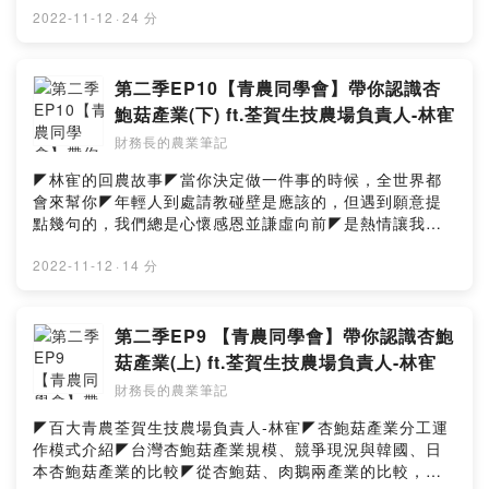
口◤這個階段的農業是機會：打造一個新模式應對氣候變
2022-11-12
·
24 分
遷、人口老化對農業的挑戰◤聰明的從事農業：柏凱選擇
種植物種的經驗分享、理性評估◤大豆產業種植現況與分
工；與國外規模生產黃豆的成本競爭力討論◤台灣雜糧復
第二季EP10【青農同學會】帶你認識杏
興的時代背景分析★布啦狄海珥 BLOODY HELL Podcast
鮑菇產業(下) ft.荃賀生技農場負責人-林寉
頻道https://reurl.cc/10YkVp→財務長的農業筆記
財務長的農業筆記
FBhttps://www.facebook.com/agricfoview→聯絡我們
formosagoose@gmail.com
◤林寉的回農故事◤當你決定做一件事的時候，全世界都
會來幫你◤年輕人到處請教碰壁是應該的，但遇到願意提
點幾句的，我們總是心懷感恩並謙虛向前◤是熱情讓我們
持續向前，全心全意投入一個物種並取得突破，成就感會
持續澆灌我們的熱情◤荃賀生技農場未來的發展方向★荃
2022-11-12
·
14 分
賀生計農場
FBhttps://www.facebook.com/chuanhofarm→財務長的
農業筆記 FBhttps://www.facebook.com/agricfoview→
第二季EP9 【青農同學會】帶你認識杏鮑
聯絡我們formosagoose@gmail.com
菇產業(上) ft.荃賀生技農場負責人-林寉
財務長的農業筆記
◤百大青農荃賀生技農場負責人-林寉◤杏鮑菇產業分工運
作模式介紹◤台灣杏鮑菇產業規模、競爭現況與韓國、日
本杏鮑菇產業的比較◤從杏鮑菇、肉鵝兩產業的比較，了