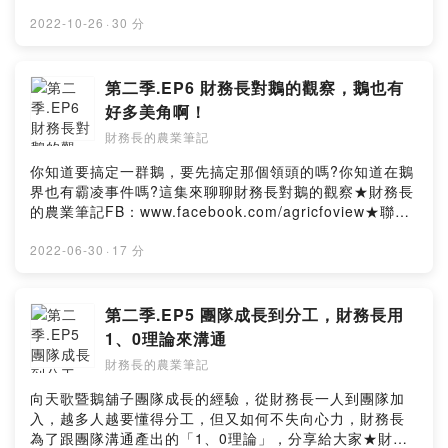
台灣農地新樣貌有任何問題，歡迎來信
formosagoose@gmail.com或到 財務長的農業筆記FB留
2022-10-26
·
30 分
言或私訊https://www.facebook.com/agricfoview
第二季.EP6 財務長對鵝的觀察，鵝也有
好多美角啊！
財務長的農業筆記
你知道要搞定一群鵝，要先搞定那個領頭的嗎?你知道在鵝
界也有霸凌事件嗎?這集來聊聊財務長對鵝的觀察★財務長
的農業筆記FB：www.facebook.com/agricfoview★聯絡
我們：formosagoose@gmail.com
2022-06-30
·
17 分
第二季.EP5 團隊成長到分工，財務長用
1、0理論來溝通
財務長的農業筆記
向天歌暨鵝舖子團隊成長的經驗，從財務長一人到團隊加
入，越多人越要懂得分工，但又如何不失向心力，財務長
為了跟團隊溝通產出的「1、0理論」，分享給大家★財務