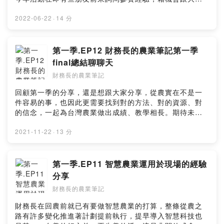
不只是往成功邁進，更守護家人的回憶！大推青年農民收
分享……★智在家鄉活動官網：
聽～祐編把執行長的概念挖了好多出來～敬請收聽～收聽
geniusforhome.mediatek.com★財務長的農業筆記FB：
2022-06-22
·
14 分
愉快～來賓：向天歌創新農業 蔡英地執行長 aka.財務
www.facebook.com/agricfoview★聯絡我們：
長的農業筆記主持人：宗祐★財務長的農業筆記FB：
formosagoose@gmail.com
www.facebook.com/agricfoview★聯絡我們：
第一季.EP12 財務長的農業筆記第一季
formosagoose@gmail.com
final總結聊聊天
財務長的農業筆記
回顧第一季的分享，還是想跟大家分享，從農實在不是一
件容易的事，也因此更需要找到對的方法、對的資源、對
的信念，一起為台灣農業做出成績、教學相長。期待未來
有更多機會與大家交流！
2021-11-22
·
13 分
第一季.EP11 智慧農業運用於現場的經驗
分享
財務長的農業筆記
財務長在回農前就已有要做智慧農業的打算，整條從農之
路有許多變化推進著計劃提前執行，提早導入智慧科技也