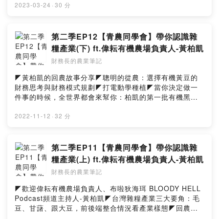
歌創新農業 FORMOSAGOOSE│2022好食好事加速器第
2023-03-24
·
30 分
5屆 DemoDay新創團隊簡報
https://www.youtube.com/watch?v=3oYt-BUYwaE★財
務長的農業筆記FB：www.facebook.com/agricfoview★
第二季EP12【青農同學會】帶你認識雜
聯絡我們：formosagoose@gmail.com
糧產業(下) ft.偉耘有機農場負責人-黃柏凱
財務長的農業筆記
◤黃柏凱的回農故事分享◤聰明的從農：選擇有機黃豆的
財務思考與財務模式規劃◤打電動學種植◤當你決定做一
件事的時候，全世界都會來幫你：柏凱的第一批有機黑豆
是如何種出來的◤年輕人回農的優勢：心態、決心，及老
農的提攜◤回農很重要的兩個眉角：現金流量的掌握及政
2022-11-12
·
32 分
府資源的支撐◤從種下去就開始賺錢：代耕的另類角度◤
偉耘有機農場的未來發展方向分享★布啦狄海珥 BLOODY
HELL Podcast頻道https://reurl.cc/10YkVp→財務長的農
第二季EP11【青農同學會】帶你認識雜
業筆記 FBhttps://www.facebook.com/agricfoview→聯
糧產業(上) ft.偉耘有機農場負責人-黃柏凱
絡我們formosagoose@gmail.com
財務長的農業筆記
◤歡迎偉耘有機農場負責人、布啦狄海珥 BLOODY HELL
Podcast頻道主持人-黃柏凱◤台灣雜糧產業三大要角：毛
豆、甘藷、跟大豆，前後端整合情況看產業樣態◤回農選
擇物種的市場角度：用國產替代進口、還沒有出口的搞出