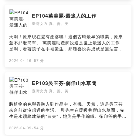
事業，不僅為自己，更為了所有“美”而努力，1986年到中
國創業，有5000家門店，2018回台上市，她將“美”做到了
EP104萬美麗-最迷人的工作
極致。 如今，胎記不在臉上也不在心上了！她將醫學與生
臺灣女力 真、善、美
活美容結合帶給所有愛美的人，這樣一個勵志的故事一定
要跟大家分享。 --Hosting provided by SoundOn
天啊！原來現在還有產婆唉！這個古時最早的職業，原來
並不那麼簡單。 萬美麗助產師說這是世上最迷人的工作，
是啊，看著孩子在手裡誕生，那種喜悅與成就是無法言語
的。而父母可以選擇在自己喜歡的場所，做好萬全的自然
產準備，在身心都最舒適的狀態下迎接孩子的來臨，這是
2026-04-16
·
57 分
現代許多年輕人的生產選擇。 從想懷孕開始，就可以尋求
助產師的協助，讓準爸媽及周遭的人都可以充分掌握備孕
到生產的知識與資訊，甚至產後也可以諮詢，現在的助產
EP103吳玉芬-倘佯山水草間
師可不止是像以前產婆只要管生出孩子這麼簡單。 --
臺灣女力 真、善、美
Hosting provided by SoundOn
將植物的色與香融入到作品中，有機、天然，這是吳玉芬
來台前從沒想過的生活。 與先生在暖暖共營山水草間，先
生是永續綠建築的“農夫”，她則是手作編織、拓印等的手
作“老師”，夫妻倆一唱一和很是幸福，兩夫妻還入選今年的
模範勞工呢！ 小玉可是完全的融入生活中，她教課之餘，
2026-04-09
·
54 分
還常想如何將先生種植的植物放在手作中，也放入她的藥