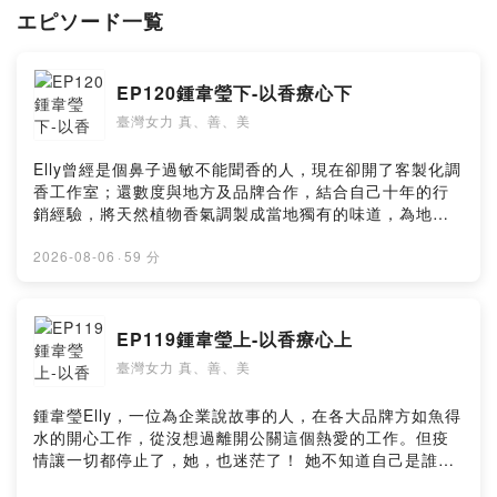
エピソード一覧
EP120鍾韋瑩下-以香療心下
臺灣女力 真、善、美
Elly曾經是個鼻子過敏不能聞香的人，現在卻開了客製化調
香工作室；還數度與地方及品牌合作，結合自己十年的行
銷經驗，將天然植物香氣調製成當地獨有的味道，為地方
說故事。 她如何以香療心，又是如何接受新的自己?請他
來分享 --Hosting provided by SoundOn
2026-08-06
·
59 分
EP119鍾韋瑩上-以香療心上
臺灣女力 真、善、美
鍾韋瑩Elly，一位為企業說故事的人，在各大品牌方如魚得
水的開心工作，從沒想過離開公關這個熱愛的工作。但疫
情讓一切都停止了，她，也迷茫了！ 她不知道自己是誰？
下一步是什麼？甚至，憂鬱悄悄上身。她毅然提出離職，