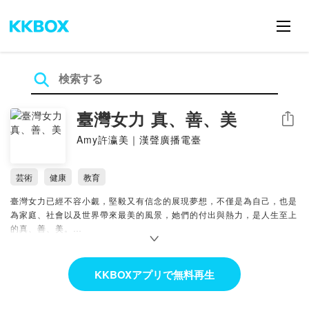
臺灣女力 真、善、美
シェア
Amy許瀛美｜漢聲廣播電臺
芸術
健康
教育
臺灣女力已經不容小覷，堅毅又有信念的展現夢想，不僅是為自己，也是
為家庭、社會以及世界帶來最美的風景，她們的付出與熱力，是人生至上
的真、善、美。
--
Hosting provided by SoundOn
KKBOXアプリで無料再生