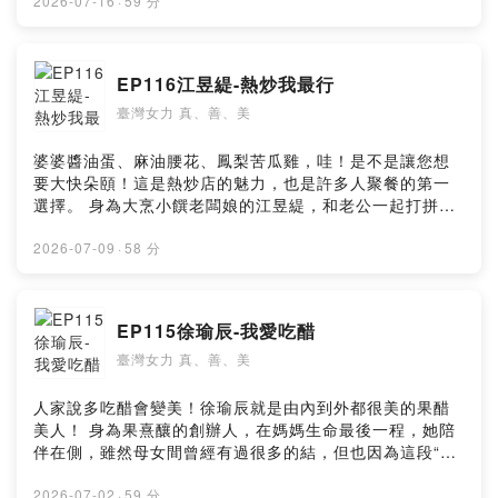
到父母的愛。 陳東玉一手打造了秘密基地繪本屋，接下來
2026-07-16
·
59 分
她還有更大的計畫-為實驗教育辦學，她從一個人做起，號
召大家尤其加入，只為了讓每一個孩子愛上閱讀。 --
Hosting provided by SoundOn
EP116江昱緹-熱炒我最行
臺灣女力 真、善、美
婆婆醬油蛋、麻油腰花、鳳梨苦瓜雞，哇！是不是讓您想
要大快朵頤！這是熱炒店的魅力，也是許多人聚餐的第一
選擇。 身為大烹小饌老闆娘的江昱緹，和老公一起打拼，
老公是大廚，她是外場靈魂，從一家店到三家店，婆婆、
姑姑、家人一起投入，多年的經營深獲好評，即便是在疫
2026-07-09
·
58 分
情期間，老客人都還是來買便當支持，深怕他們日後不繼
續營業。 熱炒店的運營不像大家看到的那麼“搶滾滾”，如
何時時創新，如何突破瓶頸，如何SOP讓所有人都可以上
EP115徐瑜辰-我愛吃醋
手，再再都考驗著Tida ，老闆娘可不是只有跟客人喝酒就
臺灣女力 真、善、美
能做生意的。 --Hosting provided by SoundOn
人家說多吃醋會變美！徐瑜辰就是由內到外都很美的果醋
美人！ 身為果熹釀的創辦人，在媽媽生命最後一程，她陪
伴在側，雖然母女間曾經有過很多的結，但也因為這段“看
見”而沒有遺憾。留下的愛與思念，讓小瑜決定要為大家的
健康提供一份心力---古法釀造的健康醋。 果醋有許多好
2026-07-02
·
59 分