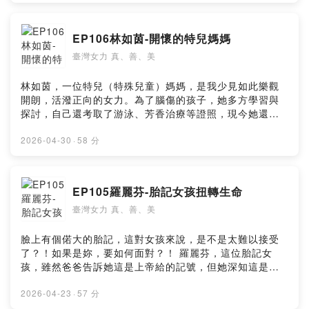
互愛。 吳麗真說，愛不只是投身照護的熱愛，也是回顧自
身生命的自愛，親力親為回應社會議題的大愛！ --Hosting
provided by SoundOn
EP106林如茵-開懷的特兒媽媽
臺灣女力 真、善、美
林如茵，一位特兒（特殊兒童）媽媽，是我少見如此樂觀
開朗，活潑正向的女力。為了腦傷的孩子，她多方學習與
探討，自己還考取了游泳、芳香治療等證照，現今她還是
多重障礙協會的理事長。 這個平台希望能提供有需要的家
長們新知、知識學習的管道，以資訊給他們帶來希望，也
2026-04-30
·
58 分
尋求各種治療方式來協助孩子。他們還會帶孩子去一日
遊、用不同方式參與媽祖遶境，讓特兒家庭不再是關起門
來自怨自艾，而且開心的走出去。 --Hosting provided by
EP105羅麗芬-胎記女孩扭轉生命
SoundOn
臺灣女力 真、善、美
臉上有個偌大的胎記，這對女孩來說，是不是太難以接受
了？！如果是妳，要如何面對？！ 羅麗芬，這位胎記女
孩，雖然爸爸告訴她這是上帝給的記號，但她深知這是父
親安慰她的“謊言”，她立志要將這個胎記去除，所以她15
歲就學美容、之後考取中醫，後來終於在香港去除了胎
2026-04-23
·
57 分
記。 但這個胎記卻也是轉變她一生的印記，她致力于美容