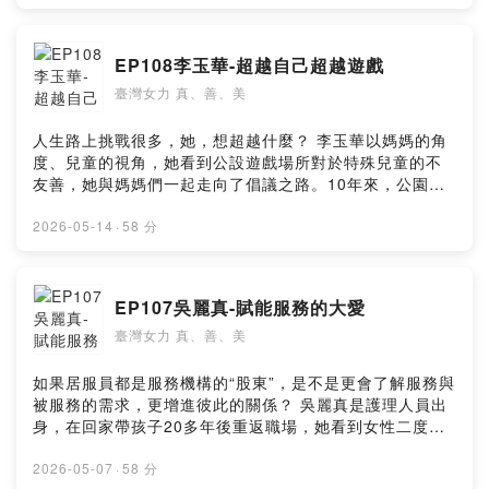
是一點都不馬虎的。雖然學的是建築，但她覺得自己更愛
設計，要為主人打造一個適合且舒適的家。 --Hosting
provided by SoundOn
EP108李玉華-超越自己超越遊戲
臺灣女力 真、善、美
人生路上挑戰很多，她，想超越什麼？ 李玉華以媽媽的角
度、兒童的視角，她看到公設遊戲場所對於特殊兒童的不
友善，她與媽媽們一起走向了倡議之路。10年來，公園遊
戲、特殊公園、遊戲場地一個個的友善了，甚至公共空
間、交通、美術館等也都將遊戲概念規劃了進去，各地成
2026-05-14
·
58 分
為友善城市，這讓李玉華當年辭掉工作來投入倡議有了些
許欣慰成果。 如今，孩子大了，卻讓李玉華要更上一級，
她組織了超越遊戲開始下一個十年，她希望在公部門透過
EP107吳麗真-賦能服務的大愛
有趣的方式，以自主性、有創意的方式，讓孩子不在體制
臺灣女力 真、善、美
內學習、探索，讓孩子不再只是遊戲，而是超越遊戲。 --
Hosting provided by SoundOn
如果居服員都是服務機構的“股東”，是不是更會了解服務與
被服務的需求，更增進彼此的關係？ 吳麗真是護理人員出
身，在回家帶孩子20多年後重返職場，她看到女性二度就
業面臨的問題，決定不開公司，而是設立“合作社”，讓每個
服務員都可以加入，從培育、分工都透明化，還可以互助
2026-05-07
·
58 分