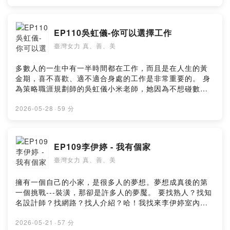
為她太愛音樂了。 --Hosting provided by SoundOn
EP110吳虹儀-你可以選擇工作
臺灣女力 真、善、美
多數人的一生中有一半時間都在工作，而且是在人生的黃
金期，喜不喜歡、適不適合身處的工作是非常重要的。 身
為策略職涯規劃師的吳虹儀小米老師，她因為不想碰數學
而去唸法律，因為法律服務看見職工的困擾，她決定自行
創業為眾多職工進行就業輔導，成為引導及協助溝通的引
2026-05-28
·
59 分
導師。 別看她在台上滔滔不絕，她小時候可是膽小不說話
的人，她是如何突破自我障礙而成為自己喜歡的樣子？什
麼才是適合自己的工作？求職前到底要準備什麼？ --
EP109李伊婷 - 我有個家
Hosting provided by SoundOn
臺灣女力 真、善、美
擁有一個自己的小家，是很多人的夢想。夢想成真後的第
一個挑戰---裝潢，那卻是許多人的夢魘。 要找熟人？找知
名設計師？找網路？找人介紹？哈！我找來李伊婷室內設
計師跟大家說說。 外表很柔弱的她，挑過磚，搬過水泥，
還跟工地師傅用台語打交道，身為女子，到現場監工她可
2026-05-21
·
57 分