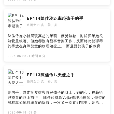
處，但一定要是不添加及純釀的果醋，否則反而對身體不
健康，而醋不僅對身體好，竟然也可對心靈加分。 --
Hosting provided by SoundOn
EP114陳佳玲2-牽起孩子的手
臺灣女力 真、善、美
陳佳伶從小就展現高超的琴藝，獲獎無數，對於彈琴她很
熱愛且執著。但她卻沒有從事音樂工作，反而將此雙彈琴
的手放在身障兒童的物理治療上。 而且對於孩子的教育也
有自己的見解。 這樣一位剛柔並濟的女子，用雙手打造出
音樂與愛的世界，她沒有放棄任何一樣，反而更勇於挑
2026-06-25
·
1 時間 0 分
戰。 --Hosting provided by SoundOn
EP113陳佳伶1-天使之手
臺灣女力 真、善、美
她的手，遊走於琴鍵與特兒孩子的身上，她的心，在藝術
與療育的路上前行！ 陳佳伶成為Vojta物理治療師，學習的
歷程就如她對練琴的堅持，一次又一次直到完美，她治療
的不僅是兒童還有他們的父母，陳佳伶用敏感且溫柔的
心，聆聽他們的心聲，成為他們最佳的支持者 --Hosting
2026-06-18
·
59 分