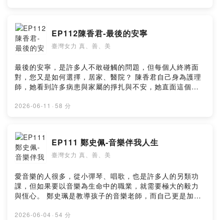
provided by SoundOn
EP112陳香君-最後的安寧
臺灣女力 真、善、美
最後的安寧，是許多人不敢碰觸的問題，但每個人終將面
對，您又是如何選擇，居家、醫院？ 陳香君自己身為護理
師，她看到許多病患與家屬的掙扎與不安，她直面這個問
題與需求，甚至，她每月到桃園復興鄉等偏遠地區做居家
安寧與護理，在資源、支援、人力、經濟都不充足的狀況
2026-06-11
·
58 分
下，她與先生仍堅持不懈，為他們帶來一絲希望。 她已將
這些人視為朋友，也陪伴他們走完最後一里路，問她為何
要從事此工作，她含淚也堅定的眼神說明了一切。 --
EP111 鄭史佩-音樂伴我人生
Hosting provided by SoundOn
臺灣女力 真、善、美
愛音樂的人很多，從小彈琴、唱歌，也是許多人的另類功
課，但如果要以音樂為生命中的職業，就需要極大的毅力
與恆心。 鄭史珮是教導孩子的音樂老師，而自己更是加入
專業合唱團，還是非商業合唱團的指揮兼團長，從工作到
生活，她都與音樂息息相關，但她卻樂此不疲，這都是因
2026-06-04
·
54 分