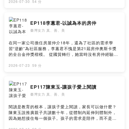
去到不熟悉的基隆居住，開始放慢腳步，重新調整與世界
2026-07-30
·
54 分
的關係，嘗試不同的方向與工作，終於，她在香氣中找到
自己。 --Hosting provided by SoundOn
EP118李蕙君-以誠為本的房仲
臺灣女力 真、善、美
在同一家公司擔任房屋仲介18年，還為了社區的需求學
習“逆齡”為社區服務，李蕙君不愧是第21屆房仲奧斯卡獎
的全台金仲獎楷模。 從國貿轉行，她當時沒有房仲經驗，
除了因家中變故有錢的壓力，但更多的是她有一股熱心服
務的精神。 當房仲不是只有熱情就可以，服務區域多年來
2026-07-23
·
59 分
也有變化需求，地區客戶有其獨特之處，好客、奧客各種
合理無理的要求都有，而且房仲這行業還有許多隱藏的危
險，如何面對客戶，如何保護自己，這都是有學問的。 李
EP117陳東玉-讓孩子愛上閱讀
蕙君更是運用這家店為據點，要為區民減輕失智的風險，
臺灣女力 真、善、美
希望能做到防範於未然，逆轉人生。 --Hosting provided
by SoundOn
閱讀是教育的根本，讓孩子愛上閱讀，家長可以做什麼？
陳東玉說推廣親子共讀數十年，從體制內延伸到體制外，
因為她想接住每一個孩子。孩子的需求是陪伴，而不是多
好的物質享受，在每一次的親子共讀時光，孩子可以感受