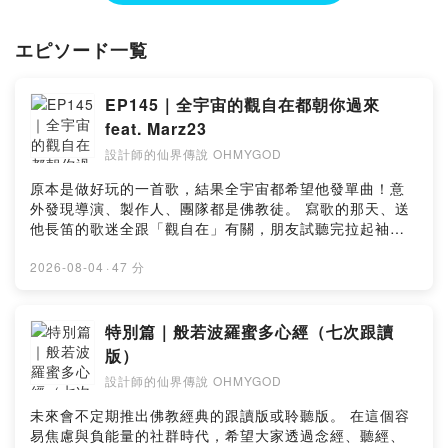
中場音樂►
https://reurl.cc/zrVRWk
合作邀約 ►
ohmygoddd.tw@gmail.com
エピソード一覧
Misc創作咒歌《千手千眼觀世音菩薩》YT上線
►
https://www.youtube.com/watch?v=7UHskCYNLvs
EP145｜全宇宙的觀自在都朝你過來
feat. Marz23
謝謝贊助我們，療癒我們也讓我們療癒你
►
https://pse.is/4jg4dx
設計師的仙界傳說 OHMYGOD
► 街口支付-905453825
原本是做好玩的一首歌，結果全宇宙都希望他發單曲！意
外發現導演、製作人、團隊都是佛教徒。 寫歌的那天、送
--
他長笛的歌迷全跟「觀自在」有關，朋友試聽完拉起袖
Hosting provided by SoundOn
子：「欸你知道我身上有刺觀自在嗎…」 ChatGPT居然是
他佛法的啟蒙？算命老師早預言Marz23跟佛有緣，
2026-08-04
·
47 分
Rocker也擋不住的緣分。原來許多前世都是走在覺悟道路
上的修行人，Misc也轉達了觀世音菩薩想給他的一段話。
還沒聽過的話這首歌你一定要聽！ Marz23【觀自在
特別篇｜般若波羅蜜多心經（七次跟讀
Avalokiteśvara】 https://marz23.lnk.to/Avalokitesvara
版）
─────────────────── ⠀ ⠀ ⠀⠀⠀ ⠀ ⠀ ⠀⠀ ⠀ ⠀
設計師的仙界傳說 OHMYGOD
⠀⠀ ⠀ ⠀ ⠀ ⠀⠀⠀⠀⠀⠀ ⠀ ⠀ ⠀ ⠀⠀⠀⠀⠀ ⠀ ⠀⠀⠀⠀⠀ ⠀⠀ ⠀ ⠀
⠀⠀ ⠀ ⠀ ⠀⠀ ⠀ ⠀ ⠀ ⠀⠀⠀⠀⠀⠀ ⠀ ⠀ ⠀ ⠀⠀⠀⠀⠀ ⠀ IG ►
未來會不定期推出佛教經典的跟讀版或聆聽版。 在這個容
http://instagram.com/ohmygoddd.tw FB ►
易焦慮與負能量的社群時代，希望大家透過念經、聽經、