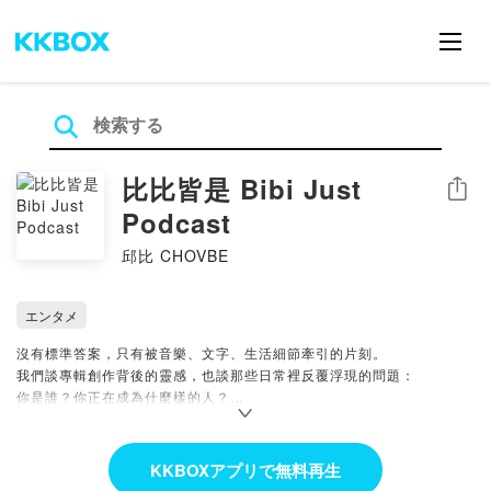
比比皆是 Bibi Just
シェア
Podcast
邱比 CHOVBE
エンタメ
沒有標準答案，只有被音樂、文字、生活細節牽引的片刻。
我們談專輯創作背後的靈感，也談那些日常裡反覆浮現的問題：
你是誰？你正在成為什麼樣的人？
或許正如專輯與節目互為畫龍點睛——每個「是」的瞬間，都正在定義一
個「He who is」。
KKBOXアプリで無料再生