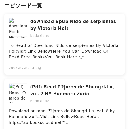
エピソード一覧
download Epub Nido de serpientes
by Victoria Holt
badaxiaae
To Read or Download Nido de serpientes By Victoria
HoltVisit Link BellowHere You Can Download Or
Read Free BooksVisit Book Here 👉
https://au.bookscloud.net/?
book=8422636239Description : #1 NEW YORK
2024-09-07
·
45 秒
TIMES BESTSELLER, En el Edimburgo de finales del
siglo XIX, una joven de diecis?is a?os es acusada
injustamente del asesinato de su padre, un poderoso
(Pdf) Read P?jaros de Shangri-La,
banquero. Davina, sin saberlo, ha sido v?ctima de
vol. 2 BY Ranmaru Zaria
un vil complot urdido por una enigm?tica y bella
badaxiaae
institutriz y un cochero arrogante y siniestro.
Obligada por las circunstancias, Davina escapa
Download or read P?jaros de Shangri-La, vol. 2 by
azarosamente a la lejana Sud?frica, un pa?s
Ranmaru ZariaVisit Link BellowRead Here :
convulsionado por la fiebre de los diamantes y la
https://au.bookscloud.net/?
guerra de los b?ers, donde intentar? rehacer su
book=841693665XAvailable versions: EPUB, PDF,