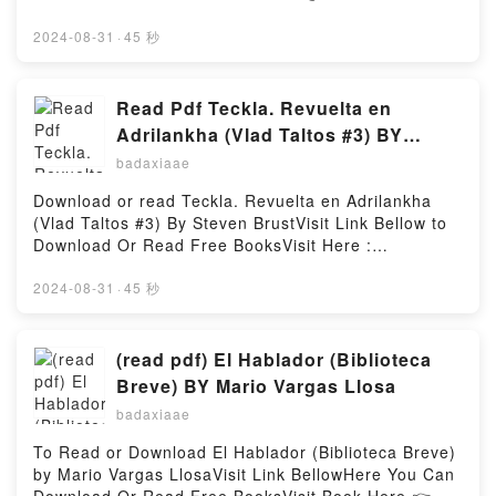
Conciencia) (Spanish Edition)Download Mandalas
https://au.bookscloud.net/?
para cultivar…la alegr?a (Coleccion Nueva
book=8420454125Description : #1 NEW YORK
2024-08-31
·
45 秒
Conciencia) (Spanish Edition)PDF/Epub Mandalas
TIMES BESTSELLER, Una mujer adicta al sexo, un
para cultivar…la alegr?a (Coleccion Nueva
esposo tarado que escoge los regalos m?s
Conciencia) (Spanish Edition)Now You ready to Read
inadecuados para su mujer, una azafata que sue?a
Read Pdf Teckla. Revuelta en
Or Download Mandalas para cultivar…la alegr?a
con jubilarse, una locutora radial de madrugada, una
Adrilankha (Vlad Taltos #3) BY
(Coleccion Nueva Conciencia) (Spanish
derechista pistolera, una pintora que no consigue
Steven Brust
Edition)Powered by Firstory Hosting
badaxiaae
vender sus cuadros. Este universo de personajes,
esta fauna de seres delirantes, es la que habita en
Download or read Teckla. Revuelta en Adrilankha
Yo soy una se?ora.En estos cuentos, atravesados
(Vlad Taltos #3) By Steven BrustVisit Link Bellow to
por el humor y la iron?a, el autor ha logrado un
Download Or Read Free BooksVisit Here :
registro oral que transita entre la confesi?n de parte,
https://au.bookscloud.net/?
el relato testimonial y el chisme. Usted, lector,
book=8427020163Available versions: EPUB, PDF,
2024-08-31
·
45 秒
tendr? la impresi?n de estar sentado en alguna sala
MOBI, DOC, Kindle, Audiobook, etc.Description : #1
de espera junto a un extra?o que, sin ninguna verg?
NEW YORK TIMES BESTSELLER, Book Teckla.
enza, compartir? los detalles m?s privados de su
Revuelta en Adrilankha (Vlad Taltos #3).Reading
(read pdf) El Hablador (Biblioteca
vida, esos de los que normalmente nadie quiere
Teckla. Revuelta en Adrilankha (Vlad Taltos
Breve) BY Mario Vargas Llosa
hablar, pero que, a decir verdad, todos disfrutamos
#3)Download Teckla. Revuelta en Adrilankha (Vlad
escuchar.Reading Yo soy una se?oraDownload Yo
badaxiaae
Taltos #3)PDF/Epub Teckla. Revuelta en Adrilankha
soy una se?oraPDF/Epub Yo soy una se?oraNow You
(Vlad Taltos #3)Now You ready to Read Or Download
To Read or Download El Hablador (Biblioteca Breve)
ready to Read Or Download Yo soy una se?
Teckla. Revuelta en Adrilankha (Vlad Taltos
by Mario Vargas LlosaVisit Link BellowHere You Can
oraPowered by Firstory Hosting
#3)Powered by Firstory Hosting