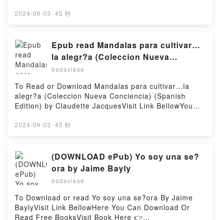
https://au.bookscloud.net/?
book=8420415987Available versions: EPUB, PDF,
2024-09-03
·
45 秒
MOBI, DOC, Kindle, Audiobook, etc.Reading D?as de
NevadaDownload D?as de NevadaPDF/EBooks D?as
de NevadaReading D?as de NevadaDownload D?as
Epub read Mandalas para cultivar…
de NevadaPDF/Epub D?as de NevadaNow You ready
la alegr?a (Coleccion Nueva
to Read Or Download D?as de NevadaPowered by
Conciencia) (Spanish Edition) by
badaxiaae
Firstory Hosting
Claudette Jacques
To Read or Download Mandalas para cultivar…la
alegr?a (Coleccion Nueva Conciencia) (Spanish
Edition) by Claudette JacquesVisit Link BellowYou
Can Download Or Read Free BooksLink To Download
: https://au.bookscloud.net/?
2024-09-02
·
45 秒
book=8415968655Available versions: EPUB, PDF,
MOBI, DOC, Kindle, Audiobook, etc.Reading
Mandalas para cultivar…la alegr?a (Coleccion Nueva
(DOWNLOAD ePub) Yo soy una se?
Conciencia) (Spanish Edition)Download Mandalas
ora by Jaime Bayly
para cultivar…la alegr?a (Coleccion Nueva
badaxiaae
Conciencia) (Spanish Edition)PDF/EBooks Mandalas
para cultivar…la alegr?a (Coleccion Nueva
To Download or read Yo soy una se?ora By Jaime
Conciencia) (Spanish Edition)Reading Mandalas
BaylyVisit Link BellowHere You Can Download Or
para cultivar…la alegr?a (Coleccion Nueva
Read Free BooksVisit Book Here 👉