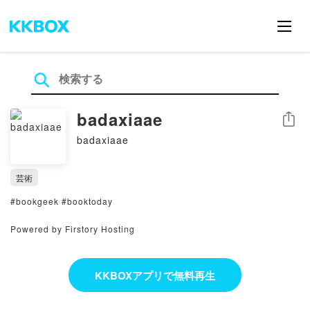
badaxiaae
シェア
badaxiaae
芸術
#bookgeek #booktoday
Powered by Firstory Hosting
KKBOXアプリで無料再生