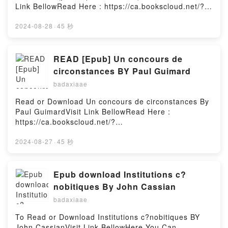
directement confront? au sacr? comme puissance,
Link BellowRead Here : https://ca.bookscloud.net/?
par-del? les dogmes et les croyances”.S’appuyant
book=2228920282Available versions: EPUB, PDF,
sur l’autobiographie du psychanalyste zurichois, et
MOBI, DOC, Kindle, Audiobook, etc.Description : #1
2024-08-28
·
45 秒
sur ses ?crits concernant la religion, l’alchimie et
NEW YORK TIMES BESTSELLER, F?camp, juin
l’orientalisme, Ys? Tardan-Masquelier souligne les
1939. Anita Conti embarque sur le morutier Viking
liens entre l’?volution spirituelle de Jung et sa d?
pour une campagne de pr?s de trois mois dans
READ [Epub] Un concours de
marche scientifique. Avec grande clart?, elle nous
l’Atlantique Nord. C’est la premi?re fois qu’elle reste
circonstances BY Paul Guimard
guide jusqu’au coeur de cette oeuvre capitale, plus
aussi longtemps sur un navire. Seule femme parmi
que jamais actuelle ? l’heure o? les religions sont
badaxiaae
cinquante p?cheurs, elle restitue au jour le jour,
souvent remises en question en tant qu’institutions
dans ce carnet in?dit, l’?motion brute ressentie ?
Read or Download Un concours de circonstances By
au profit d’une relation plus imm?diate avec le
bord. Gorg? d’images et de confidences de marins,
Paul GuimardVisit Link BellowRead Here :
divin.Reading Jung et la question du sacr?Download
fouett? d’embruns ou noy? de brume, Le Carnet
https://ca.bookscloud.net/?
Jung et la question du sacr?PDF/Epub Jung et la
Viking ouvre aux secrets de la mer, ce monde ?
book=2246274613Available versions: EPUB, PDF,
question du sacr?Now You ready to Read Or
nigmatique et mouvant o? l’on se confronte au d?
MOBI, DOC, Kindle, Audiobook, etc.Description : #1
2024-08-27
·
45 秒
Download Jung et la question du sacr?Powered by
tachement et aux sensations les plus ?l?
NEW YORK TIMES BESTSELLER,Reading Un
Firstory Hosting
mentaires.Reading Le carnet Viking : 70 jours en
concours de circonstancesDownload Un concours de
mer de Barents (juin-septembre 1939)Download Le
circonstancesPDF/Epub Un concours de
Epub download Institutions c?
carnet Viking : 70 jours en mer de Barents (juin-
circonstancesNow You ready to Read Or Download
nobitiques By John Cassian
septembre 1939)PDF/Epub Le carnet Viking : 70
Un concours de circonstancesPowered by Firstory
jours en mer de Barents (juin-septembre 1939)Now
badaxiaae
Hosting
You ready to Read Or Download Le carnet Viking :
To Read or Download Institutions c?nobitiques BY
70 jours en mer de Barents (juin-septembre
John CassianVisit Link BellowHere You Can