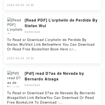
BooksVisit Book Here 👉 https://ca.bookscloud.net/?
vol. 2PDF/Epub P?jaros de Shangri-La, vol. 2Now
book=2203221682Description : #1 NEW YORK
2024-09-06
·
45 秒
You ready to Read Or Download P?jaros de Shangri-
TIMES BESTSELLER, Alemanya, 1924. Corto Malt?s
La, vol. 2Powered by Firstory Hosting
deambula pels carrers de Berl?n amb l?escriptor
Joseph Roth quan descobreix la mort d?un vell amic.
[Read PDF] L’orphelin de Perdide By
L?aguerrit llop de mar seguir? la pista del crim sobre
Stefan Wul
el tel? de fons d?un pa?s sacsejat per la bancarrota,
badaxiaae
la guerra, l?assassinat pol?tic, els cops d?estat i la
incipient amena?a del nazisme.El guionista Juan D?
To Read or Download L’orphelin de Perdide By
az Canales (Blacksad) i el dibuixant Rub?n Pellejero
Stefan WulVisit Link BellowHere You Can Download
(Dieter Lumpen) projecten les llums i ombres de l?
Or Read Free BooksVisit Book Here 👉
Alemanya d?entre guerres sobre la m?tica silueta
https://ca.bookscloud.net/?
del mar? creat per Hugo Pratt.Reading Nocturnes
book=2207505367Description : #1 NEW YORK
2024-09-04
·
45 秒
berlinois (Corto Maltese, #16)Download Nocturnes
TIMES BESTSELLER,Reading L’orphelin de
berlinois (Corto Maltese, #16)PDF/Epub Nocturnes
PerdideDownload L’orphelin de PerdidePDF/Epub
berlinois (Corto Maltese, #16)Now You ready to
L’orphelin de PerdideNow You ready to Read Or
[Pdf] read D?as de Nevada by
Read Or Download Nocturnes berlinois (Corto
Download L’orphelin de PerdidePowered by Firstory
Bernardo Atxaga
Maltese, #16)Powered by Firstory Hosting
Hosting
badaxiaae
To Read or Download D?as de Nevada By Bernardo
AtxagaVisit Link BellowYou Can Download Or Read
Free BooksLink To Download :