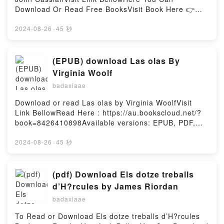
1939)Powered by Firstory Hosting
Download Or Read Free BooksVisit Book Here 👉
https://ca.bookscloud.net/?
book=2204068926Description : #1 NEW YORK
2024-08-26
·
45 秒
TIMES BESTSELLER, Jean Cassien est connu
surtout par ses c?l?bres ? Conf?rences ?
monastiques, ?crites vers 425 pour initier ses
(EPUB) download Las olas By
moines de Marseille ? la spiritualit? des asc?tes d’?
Virginia Woolf
gypte et de Palestine (SC 42, 54 et 64). Peu
badaxiaae
auparavant, il avait publi? un recueil plus synth?
tique d’? Institutions c?nobitiques ?, en douze livres.
Download or read Las olas by Virginia WoolfVisit
Les livres I-IV traitent de l’habit monastique, de
Link BellowRead Here : https://au.bookscloud.net/?
l’office divin, des comportements de ? l’homme ext?
book=8426410898Available versions: EPUB, PDF,
rieur ?. Ils s’ach?vent sur un c?l?bre ? discours de
MOBI, DOC, Kindle, Audiobook, etc.Description : #1
prise d’habit ?, pr?t? ? l’Abb? Pinufius et tra?ant
NEW YORK TIMES BESTSELLER, Desde 1931, a?o
2024-08-26
·
45 秒
l’itin?raire qui va de ? la crainte du Seigneur ? ? ? la
de su publicaci?n, “Las olas” ha sido considerada
puret? du c?ur ?, d’o? na?t ? la perfection de la
una de las obras capitales del siglo XX, tanto por la
charit? apostolique ? (IV, 32-43 ). Aux livres V-XII
original belleza su prosa como por la perfecci?n de
(pdf) Download Els dotze treballs
sont pr?sent?s ? les huit vices ? qui entravent ce
su revolucionaria t?cnica narrativa, y con el paso de
d’H?rcules by James Riordan
chemin de perfection : la gourmandise, la
los a?os su influencia sobre la literatura contempor?
fornication, l’avarice, la col?re, la tristesse, l’? ac?
badaxiaae
nea ha ido acrecent?ndose. La novela desarrolla, al
die ? (d?go?t, morosit?), la vaine gloire et l’orgueil.
comp?s del batir de las olas en la playa, seis mon?
To Read or Download Els dotze treballs d’H?rcules
L’ultime rem?de ? tous est dans l’humilit?, qui est
logos interiores, a veces discrepantes, aislados,