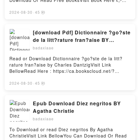
Download Or Read Free BooksVisit Book Here 👉
https://au.bookscloud.net/?
book=8432230804Description : #1 NEW YORK
2024-08-30
·
45 秒
TIMES BESTSELLER, Construit, la fel ca M?tu?a
Julia ?i condeierul, pe dou? planuri, Povesta?ul
(1987) este romanul unui scriitor fr?m?ntat de rostul
[download Pdf] Dictionnaire ?go?ste
lui ?i al fic?iunii ?n genere. Amintirile naratorului
de la litt?rature fran?aise BY
despre un coleg din tinere?ea universitar?, atras
Charles Dantzig
badaxiaae
irezistibil de o cultur? amazonian?, alterneaz? cu
povestirile pline de poezie ale unui povesta?,
Read or Download Dictionnaire ?go?ste de la litt?
personaj enigmatic, depozitar al memoriei colective
rature fran?aise by Charles DantzigVisit Link
?i garant al unei mici comunit??i pierdute ?n selva
BellowRead Here : https://ca.bookscloud.net/?
peruvian?. Confluen?a final? a celor dou? planuri
book=2246634318Available versions: EPUB, PDF,
dezv?luie secreta lor unitate ?i nevoia absolut? de
MOBI, DOC, Kindle, Audiobook, etc.Description : #1
2024-08-30
·
45 秒
fic?iune a omului, de la individul societ??ilor
NEW YORK TIMES BESTSELLER, “A” comme ”
primitive p?n? la exponentul culturilor
Apollinaire “, mais aussi comme ” Age des lectures “.
occidentalizate. O carte-simbol despre nevoia
” B ” comme ” Balzac “, mais aussi comme ” Biblioth?
Epub Download Diez negritos BY
noastr? de real magic.Reading El Hablador
ques de maison de campagne “, ” Belle du seigneur
Agatha Christie
(Biblioteca Breve)Download El Hablador (Biblioteca
“. ” C ” comme ” Corneille “, mais aussi comme ”
Breve)PDF/Epub El Hablador (Biblioteca Breve)Now
badaxiaae
Commencer (par quoi) “. ” D ” comme ” Du Deffand
You ready to Read Or Download El Hablador
“, mais aussi ” D?cadence et mort d’un ?crivain ” ou
To Download or read Diez negritos By Agatha
(Biblioteca Breve)Powered by Firstory Hosting
” Del Dongo “… De Fran?ois Villon ? Fran?oise
ChristieVisit Link BellowYou Can Download Or Read
Sagan, le Dictionnaire ?go?ste de la litt?rature fran?