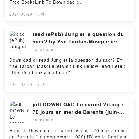
Free BooksLink To Download :
aise rassemble des auteurs c?l?bres et d’autres m?
https://au.bookscloud.net/?
connus, des ?uvres lues et d’autres qui pourraient
book=8427200153Available versions: EPUB, PDF,
2024-08-29
·
45 秒
l’?tre davantage, des personnages de fiction, des
MOBI, DOC, Kindle, Audiobook, etc.Reading Diez
notions. Ce n’est pas un dictionnaire comme les
negritosDownload Diez negritosPDF/EBooks Diez
autres. Il est ?rudit, all?gre, partial, dr?le, s’int?
negritosReading Diez negritosDownload Diez
read (ePub) Jung et la question du
ressant aux ?tres et pas seulement aux ?crits,
negritosPDF/Epub Diez negritosNow You ready to
sacr? by Yse Tardan-Masquelier
brillant, inattendu. Bref, il est ? part. C’est un
Read Or Download Diez negritosPowered by Firstory
exemple achev? de gai savoir. Cet ouvrage a obtenu
badaxiaae
Hosting
le prix D?cembre, le prix de l’Essai de l’Acad?mie
Download or read Jung et la question du sacr? BY
fran?aise et le Grand Prix des lectrices de
Yse Tardan-MasquelierVisit Link BellowRead Here :
Elle.Reading Dictionnaire ?go?ste de la litt?rature
https://ca.bookscloud.net/?
fran?aiseDownload Dictionnaire ?go?ste de la litt?
book=2226095810Available versions: EPUB, PDF,
rature fran?aisePDF/Epub Dictionnaire ?go?ste de la
MOBI, DOC, Kindle, Audiobook, etc.Description : #1
2024-08-29
·
45 秒
litt?rature fran?aiseNow You ready to Read Or
NEW YORK TIMES BESTSELLER, Carl Gustav Jung
Download Dictionnaire ?go?ste de la litt?rature fran?
occupe une place ? la fois ?minente et tout ? fait
aisePowered by Firstory Hosting
originale dans l’histoire de la psychanalyse. Cette
pdf DOWNLOAD Le carnet Viking :
singularit? s’est manifest?e, entre autres, par le fait
70 jours en mer de Barents (juin-
qu’il n’a pas voulu ? priori exclure la question
septembre 1939) by Anita Conti
badaxiaae
spirituelle du champ de l’investigation scientifique.
Pour lui, au “niveau de profondeur o? le Soi, centre
Read or Download Le carnet Viking : 70 jours en mer
et totalit? de l’?me, est impliqu?, l’homme est
de Barents (juin-septembre 1939) BY Anita ContiVisit