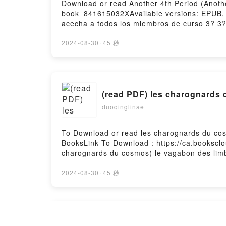
Download or read Another 4th Period (Another
book=841615032XAvailable versions: EPUB,
acecha a todos los miembros de curso 3? 3? 
cassette que dej? la clase de hace 15 a?os
Sakitani para terminar con la maldici?n de
2024-08-30
·
45 秒
verdad sale a la luz!!Reading Another 4th P
#4)Now You ready to Read Or Download Anoth
(read PDF) les charognards 
duoqinglinae
To Download or read les charognards du cos
BooksLink To Download : https://ca.bookscl
charognards du cosmos( le vagabon des lim
cosmos( le vagabon des limbes )Reading le
limbes )PDF/Epub les charognards du cosmo
2024-08-30
·
45 秒
des limbes )Powered by Firstory Hosting
[READ Epub] La belle au bo