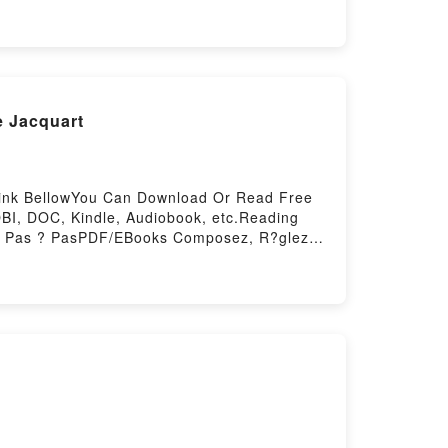
Certification ManualPowered by Firstory
e Jacquart
Link BellowYou Can Download Or Read Free
BI, DOC, Kindle, Audiobook, etc.Reading
o Pas ? PasPDF/EBooks Composez, R?glez,
Composez, R?glez, D?clenchez!: La Photo
load Composez, R?glez, D?clenchez!: La