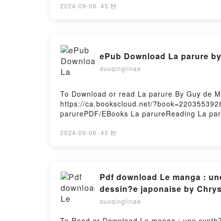
Hosting
2024-09-06
·
45 秒
ePub Download La parure b
duoqinglinae
To Download or read La parure By Guy de M
https://ca.bookscloud.net/?book=220355392
parurePDF/EBooks La parureReading La pa
Firstory Hosting
2024-09-06
·
45 秒
Pdf download Le manga : une s
dessin?e japonaise by Chrys
duoqinglinae
To Read or Download Le manga : une synth?se 