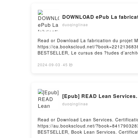
DOWNLOAD ePub La fabricati
duoqinglinae
Read or Download La fabrication du projet 
https://ca.bookscloud.net/?book=221213683
BESTSELLER, Le cursus des ?tudes d’architec
les notions th?oriques et pratiques qui leur 
de pr?senter et de d?fendre ce projet devant
2024-09-03
·
45 秒
qu’? l’ESA et ? l’INSA de Strasbourg), il n’e
techniques, r?glementaires et culturelles ind
en ?largissant l’int?gration professionnelle 
l’exercice de la recherche conceptuelle en l
[Epub] READ Lean Services. 
M?thode destin?e aux ?tudiants des ?colesD
projet M?thode destin?e aux ?tudiants des 
duoqinglinae
colesPowered by Firstory Hosting
Read or Download Lean Services. Certificati
https://au.bookscloud.net/?book=841790328
BESTSELLER, Book Lean Services. Certificat