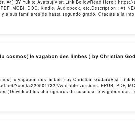
, #4) BY Yukito AyatsujiVisit Link BellowRead Here : https:/
 PDF, MOBI, DOC, Kindle, Audiobook, etc.Description : #1
y a sus familiares de hasta segundo grado. Gracias a la inf
. Como siguen habiendo muertes, se decide hacer un campame
 una vez por todas. Un curso pudo frenar las desgracias una
eriod (Another, #4)Download Another 4th Period (Another, #4
er 4th Period (Another, #4)Powered by Firstory Hosting
du cosmos( le vagabon des limbes ) by Christian Go
mos( le vagabon des limbes ) by Christian GodardVisit Lin
oud.net/?book=2205017322Available versions: EPUB, PDF, MOB
bes )Download les charognards du cosmos( le vagabon des l
s charognards du cosmos( le vagabon des limbes )Download 
s( le vagabon des limbes )Now You ready to Read Or Downlo
is dormant BY Anne Royer