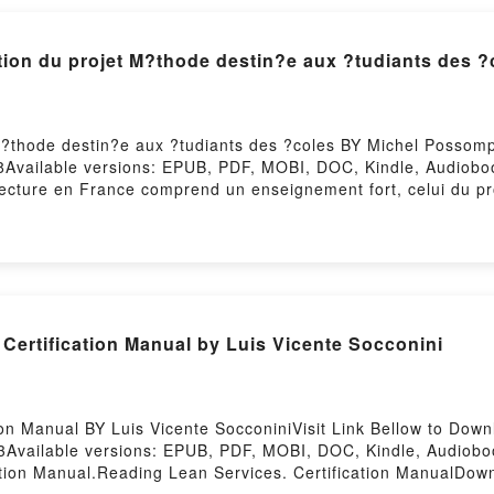
on du projet M?thode destin?e aux ?tudiants des 
M?thode destin?e aux ?tudiants des ?coles BY Michel Possomp
8Available versions: EPUB, PDF, MOBI, DOC, Kindle, Audiob
ture en France comprend un enseignement fort, celui du projet
permettront de t?moigner de leurs aptitudes ? concevoir une op
 un jury pluridisciplinaire. Pour pr?parer et r?ussir cet exe
xistait encore aucun livre sp?cialement adapt?. L’auteur – qu
ispensables ? l’entr?e dans les m?tiers de l’architecture – sou
au-del? du seul champ des agences d’architecture. Il entend tou
ui faisant prendre conscience des ressources de son sujet : ce
Certification Manual by Luis Vicente Socconini
ownload La fabrication du projet M?thode destin?e aux ?tudi
?colesNow You ready to Read Or Download La fabrication du p
on Manual BY Luis Vicente SocconiniVisit Link Bellow to Dow
3Available versions: EPUB, PDF, MOBI, DOC, Kindle, Audiob
ion Manual.Reading Lean Services. Certification ManualDownl