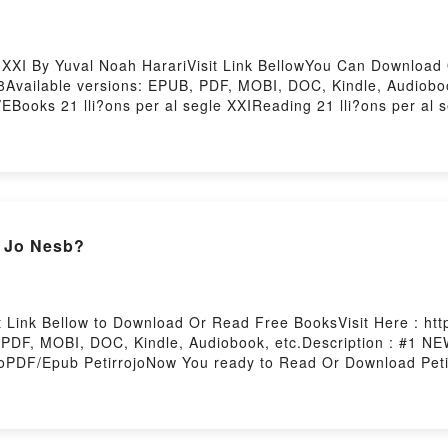
e XXI By Yuval Noah HarariVisit Link BellowYou Can Downloa
Available versions: EPUB, PDF, MOBI, DOC, Kindle, Audiobook
EBooks 21 lli?ons per al segle XXIReading 21 lli?ons per al s
 You ready to Read Or Download 21 lli?ons per al segle XXIP
 Jo Nesb?
 Link Bellow to Download Or Read Free BooksVisit Here : htt
 PDF, MOBI, DOC, Kindle, Audiobook, etc.Description : #
ojoPDF/Epub PetirrojoNow You ready to Read Or Download Peti