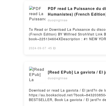
PDF read La Puissance du dis
Humanistes) (French Edition)
duoqinglinae
To Read or Download La Puissance du discour
(French Edition) BY Wilfried StrohVisit Lin
book=225134604XDescription : #1 NEW YORK 
Gr?ce antique et ? Rome (Miroir Des Humanis
Gr?ce antique et ? Rome (Miroir Des Humanis
2024-09-07
·
45 秒
Gr?ce antique et ? Rome (Miroir Des Humani
de la rh?torique dans la Gr?ce antique et ?
[Read EPub] La gaviota / El
duoqinglinae
Download or read La gaviota / El jard?n de 
https://au.bookscloud.net/?book=843203850
BESTSELLER, Book La gaviota / El jard?n de 
cerezosPDF/Epub La gaviota / El jard?n de 