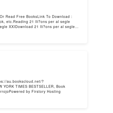
d Or Read Free BooksLink To Download :
, etc.Reading 21 lli?ons per al segle
egle XXIDownload 21 lli?ons per al segle
owered by Firstory Hosting
ps://au.bookscloud.net/?
1 NEW YORK TIMES BESTSELLER, Book
rrojoPowered by Firstory Hosting