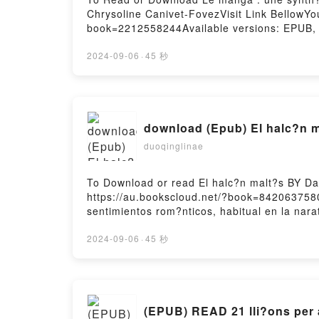
Chrysoline Canivet-FovezVisit Link BellowY
book=2212558244Available versions: EPUB, 
image l’origine, l’histoire et l’influence d
l’histoire et l’influence de la bande dessin
2024-09-06
·
45 秒
l’influence de la bande dessin?e japonaiseRea
bande dessin?e japonaiseDownload Le manga : 
japonaisePDF/Epub Le manga : une synth?se d
You ready to Read Or Download Le manga : une
download (Epub) El halc?n 
japonaisePowered by Firstory Hosting
duoqinglinae
To Download or read El halc?n malt?s BY D
https://au.bookscloud.net/?book=84206375
sentimientos rom?nticos, habitual en la n
Una estatuilla con figura de halc?n que los
cuatro siglos, de robos y extrav?os. Cuando,
2024-09-06
·
45 秒
ella, lo que da lugar a conflictos, asesinat
s cruda y la creaci?n de situaciones arries
sPDF/Epub El halc?n malt?sNow You ready t
(EPUB) READ 21 lli?ons per 