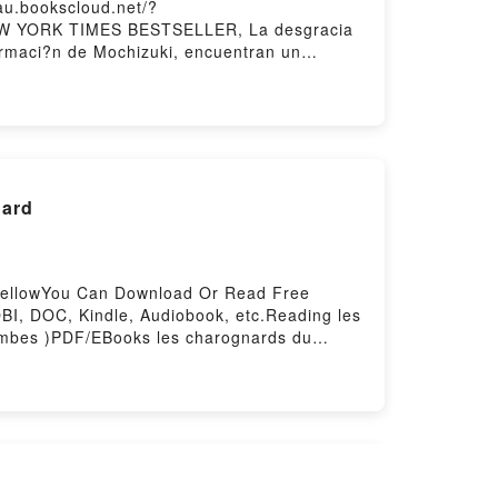
/au.bookscloud.net/?
 NEW YORK TIMES BESTSELLER, La desgracia
ormaci?n de Mochizuki, encuentran un
nto en el edificio conmemorativo de
 vez empezadas. La forma de hacerlos es… La
)PDF/Epub Another 4th Period (Another,
dard
k BellowYou Can Download Or Read Free
I, DOC, Kindle, Audiobook, etc.Reading les
imbes )PDF/EBooks les charognards du
les charognards du cosmos( le vagabon des
ad les charognards du cosmos( le vagabon