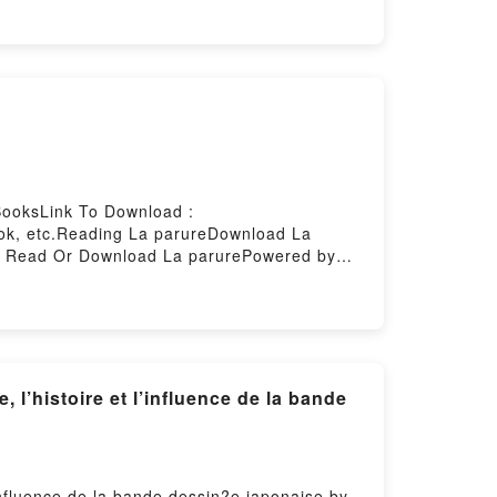
BooksLink To Download :
ok, etc.Reading La parureDownload La
o Read Or Download La parurePowered by
l’histoire et l’influence de la bande
influence de la bande dessin?e japonaise by