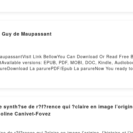
y Guy de Maupassant
aupassantVisit Link BellowYou Can Download Or Read Free 
8Available versions: EPUB, PDF, MOBI, DOC, Kindle, Audiobo
rureDownload La parurePDF/Epub La parureNow You ready t
ynth?se de r?f?rence qui ?claire en image l’origine, 
oline Canivet-Fovez
de r?f?rence qui ?claire en image l’origine, l’histoire et l’