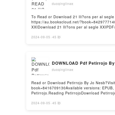
duoqinglinae
To Read or Download 21 lli?ons per al segl
https://au.bookscloud.net/?book=8429777148
XXIDownload 21 lli?ons per al segle XXIPDF/
XXIPDF/Epub 21 lli?ons per al segle XXINow
2024-09-05
·
45 秒
DOWNLOAD Pdf Petirrojo By
duoqinglinae
Read or Download Petirrojo By Jo Nesb?Visit
book=8416709130Available versions: EPUB,
Petirrojo.Reading PetirrojoDownload Petirr
2024-09-05
·
45 秒