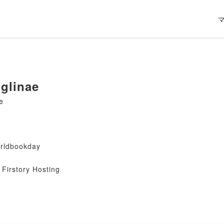
glinae
e
rldbookday
Firstory Hosting