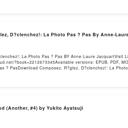
n ManualNow You ready to Read Or Download Lean Services. 
ez, D?clenchez!: La Photo Pas ? Pas By Anne-Laur
lenchez!: La Photo Pas ? Pas BY Anne-Laure JacquartVisit 
loud.net/?book=2212673345Available versions: EPUB, PDF, MO
Pas ? PasDownload Composez, R?glez, D?clenchez!: La Phot
mposez, R?glez, D?clenchez!: La Photo Pas ? PasDownload 
enchez!: La Photo Pas ? PasNow You ready to Read Or Down
d (Another, #4) by Yukito Ayatsuji