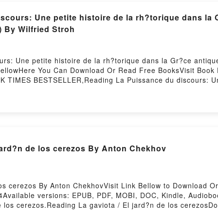
cours: Une petite histoire de la rh?torique dans la 
 By Wilfried Stroh
s: Une petite histoire de la rh?torique dans la Gr?ce antiq
k BellowHere You Can Download Or Read Free BooksVisit Book 
TIMES BESTSELLER,Reading La Puissance du discours: Une pe
tes) (French Edition)Download La Puissance du discours: Une 
tes) (French Edition)PDF/Epub La Puissance du discours: Une
stes) (French Edition)Now You ready to Read Or Download La 
 Rome (Miroir Des Humanistes) (French Edition)Powered by Fi
 jard?n de los cerezos By Anton Chekhov
los cerezos By Anton ChekhovVisit Link Bellow to Download O
4Available versions: EPUB, PDF, MOBI, DOC, Kindle, Audiob
los cerezos.Reading La gaviota / El jard?n de los cerezosDow
los cerezosNow You ready to Read Or Download La gaviota / E