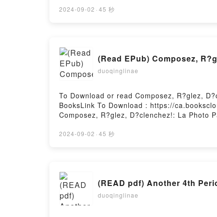
ManualPDF/Epub Lean Services. Certificatio
Hosting
2024-09-02
·
45 秒
(Read EPub) Composez, R?gl
duoqinglinae
To Download or read Composez, R?glez, D?c
BooksLink To Download : https://ca.booksc
Composez, R?glez, D?clenchez!: La Photo 
D?clenchez!: La Photo Pas ? PasReading Co
Pas ? PasPDF/Epub Composez, R?glez, D?cl
2024-09-02
·
45 秒
Photo Pas ? PasPowered by Firstory Hosting
(READ pdf) Another 4th Perio
duoqinglinae