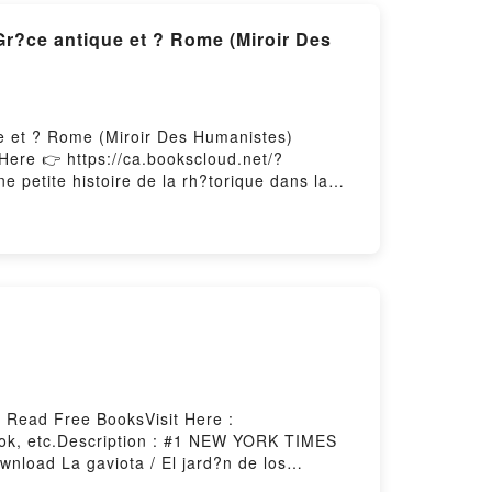
Gr?ce antique et ? Rome (Miroir Des
ue et ? Rome (Miroir Des Humanistes)
Here 👉 https://ca.bookscloud.net/?
tite histoire de la rh?torique dans la
petite histoire de la rh?torique dans la
 petite histoire de la rh?torique dans la
Puissance du discours: Une petite histoire
rstory Hosting
r Read Free BooksVisit Here :
ook, etc.Description : #1 NEW YORK TIMES
nload La gaviota / El jard?n de los
l jard?n de los cerezosPowered by Firstory