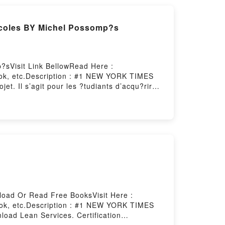
?coles BY Michel Possomp?s
?sVisit Link BellowRead Here :
ook, etc.Description : #1 NEW YORK TIMES
. Il s’agit pour les ?tudiants d’acqu?rir
?ration d’architecture puis, en fin d’?tudes,
rcice impos?, commun aux vingt ENSA (ainsi
i a r?uni dans ce manuel les bases
haite mettre les futurs dipl?m?s sur la voie
t particuli?rement initier le projeteur ?
 sont ellesReading La fabrication du projet
ants des ?colesPDF/Epub La fabrication du
rojet M?thode destin?e aux ?tudiants des ?
nload Or Read Free BooksVisit Here :
ook, etc.Description : #1 NEW YORK TIMES
oad Lean Services. Certification