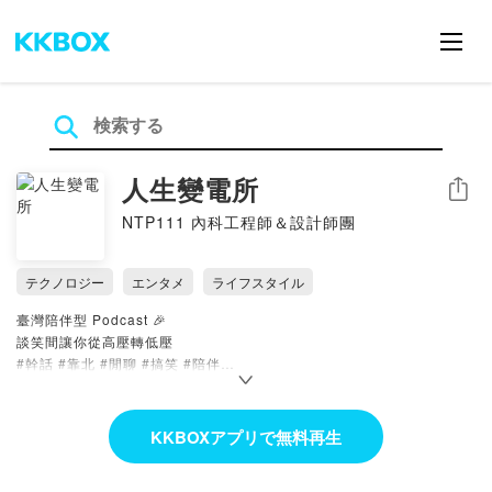
人生變電所
シェア
NTP111 內科工程師＆設計師團
テクノロジー
エンタメ
ライフスタイル
臺灣陪伴型 Podcast 🎉​
談笑間讓你從高壓轉低壓​
#幹話 #靠北 #閒聊 #搞笑 #陪伴​
▼ 播客介紹​
NTP111 是一群在內湖科技園區的工程師與設計師​
KKBOXアプリで無料再生
我們致力於分享職場與生活幹話讓大家放鬆，當個快樂的工程師！​
英國研究指出「工程師是人人稱羨的職務 TOP1」​