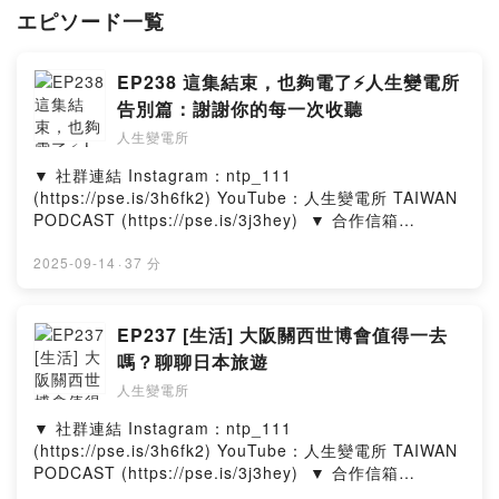
如果你也想加入工程師，歡迎你啦！​
エピソード一覧
#內科 #工程師 #設計師 #生活 #日常 #職場​
▼ 社群連結
EP238 這集結束，也夠電了⚡️人生變電所
Instagram：ntp_111 (
https://www.instagram.com/ntp_111/
)
告別篇：謝謝你的每一次收聽
YouTube：人生變電所 TAIWAN PODCAST (
https://pse.is/3j3hey
)
人生變電所
​▼ 合作信箱
▼ 社群連結​ Instagram：ntp_111
ntp111official@gmail.com
(https://pse.is/3h6fk2)​ YouTube：人生變電所 TAIWAN
PODCAST (https://pse.is/3j3hey)​ ​ ▼ 合作信箱​
▼ 出演者​
ntp111official@gmail.com​ ​ ▼ 出演者​ 喬瑟夫 ‧ 郁欣‧ 皓
Eric​
2025-09-14
文 --Hosting provided by SoundOn
·
37 分
喬瑟夫​
Howard​
皓文​
EP237 [生活] 大阪關西世博會值得一去
郁欣​
嗎？聊聊日本旅遊
歐編
人生變電所
▼ 聲明​
本台為個人立場不代表全內科的工程師、設計師​
▼ 社群連結​ Instagram：ntp_111
還請各位先進多多包容，感謝！​
(https://pse.is/3h6fk2)​ YouTube：人生變電所 TAIWAN
PODCAST (https://pse.is/3j3hey)​ ​ ▼ 合作信箱​
▼ 在各大平台收聽人生變電所​
ntp111official@gmail.com​ ​ ▼ 出演者​ 喬瑟夫 ‧ 郁欣‧ 皓