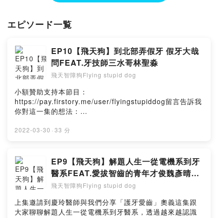
エピソード一覧
EP10【飛天狗】到北部弄假牙 假牙大哉
問FEAT.牙技師三水哥林聖淼
飛天智障狗Flying stupid dog
小額贊助支持本節目：
https://pay.firstory.me/user/flyingstupiddog留言告訴我
你對這一集的想法：
https://open.firstory.me/user/ckw9322zte3tr09581dv0
hi2u/commentsPowered by Firstory Hosting
2022-03-30
·
33 分
EP9【飛天狗】解題人生一從電機系到牙
醫系FEAT.愛拔智齒的青年才俊魏彥晴醫
師
飛天智障狗Flying stupid dog
上集邀請到慶玲醫師與我們分享「護牙愛齒」奧義這集跟
大家聊聊解題人生一從電機系到牙醫系，透過越來越認識