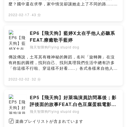
https://pay.firstory.me/user/flyingstupiddog留言告訴我
麼？國中還在求學，家中情況卻讓她走上了不同的路.....父
你對這一集的想法：
親欠下的巨額債務卻必須由中學生的她來還；拍照接外快
https://open.firstory.me/story/cl09ae5kkgklk099816xl
迎來老師、同儕質疑與目光，如何面對?還完第一筆，第二
2022-02-17
·
43 分
hlqe?m=commentPowered by Firstory Hosting
筆第三筆欠債又接著來，還債路上還遇到變態禽獸攝影
師......曲折離奇的人生轉折，她浴火如鳳凰重生甚至還活
出屬於自己的天空~~~讓我們一起來聽聽這集子綾的分享，
EP6【飛天狗】藍婷X太在乎他人必聽系
見證殺不死我的必使我更強大。-願我們都能接受自己的好
FEAT.療癒歌手藍婷
與壞，看見自己的價值；上帝派來見你的每一個人都是給
飛天智障狗Flying stupid dog
你的禮物。閃亮亮水晶的品牌
FB>>https://www.facebook.com/metiscrystal21IG>>ht
傳說傳說，土耳其有種神秘的舞蹈，名叫「旋轉舞」在沒
tps://www.instagram.com/metiscrystal21/IG>>https://
有終點的圓裡，找到自己、找到真理我們生活中總有許多
www.instagram.com/katharine84261995/#空中的好朋
「你這樣不行啦、穿這樣不好看.....」各式各樣來自他人的
友 #我們一起度過黑暗時刻 #療癒 #找到一種安慰小額贊助
評論有時，當我們太在乎別人想法的時候，想博取對方的
支持本節目：
認同取悅別人的過程中，卻忘記了內在的那份灑脫說著
2022-02-02
·
32 分
https://pay.firstory.me/user/flyingstupiddog留言告訴我
《愛我就要愛我的全部》邀請到療癒系創作歌手藍婷送給
你對這一集的想法：
開始想愛自己、開始照顧好自己再也不為誰停下腳步的你/
https://open.firstory.me/story/ckzotekpk0cg90826dp1
妳們~~~一起聊聊《旋轉的蘇菲》，來場單人電影院
EP5【飛天狗】好萊塢演員訪問幕後；影
3w7q9?m=commentPowered by Firstory Hosting
吧!!!FB>>https://www.facebook.com/LANTING1203IG
評後面的故事FEAT.白色豆腐蛋糕電影日
>>https://www.instagram.com/___lanting___/#空中的
記
飛天智障狗Flying stupid dog
好朋友 #我們一起度過黑暗時刻 #療癒 #找到一種安慰小額
贊助支持本節目：
楽曲プレイリストが含まれています
https://pay.firstory.me/user/flyingstupiddog留言告訴我