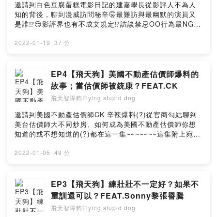
邀請到白色豆腐蛋糕電影日記的建嘉學長從影評人不為人
你對這一集的想法：
知的背後，聊到漫威訪問秘辛🤫最難訪與最幽默的演員又
https://open.firstory.me/story/ckz4ulydvj3kp086802ob
是誰⁉😏影評界也有不成文規定⁉訪談禁忌OO行為最NG!!!
5vx9?m=commentPowered by Firstory Hosting
電影已死，影評寫作者最大的挑戰與必經之路~~~~~這集
一定要聽聽聽聽聽起來💘最後也別忘了追蹤 白色豆腐蛋糕
2022-01-19
·
37 分
電影日記>>看更多影評
https://www.facebook.com/kevin.chen.fanclubIG在這
兒>>https://www.instagram.com/whaleisland01/小額贊
EP4【飛天狗】美國不動產估價師爆料的
助支持本節目：
故事；當估價師被銃康？FEAT.CK
https://pay.firstory.me/user/flyingstupiddog留言告訴我
飛天智障狗Flying stupid dog
你對這一集的想法：
https://open.firstory.me/story/ckyl7w8260hdj088225f
邀請到美國不動產估價師CK 辛辣爆料(?)從官商勾結聊到
6dttd?m=commentPowered by Firstory Hosting
美台估價師大不同炒房、如何成為美國不動產估價師你想
知道的或不想知道的(?)都在這一集~~~~~~~這集附上宛倫
不自殺聲明一定會、絕對會用心堅決地活下去(宣誓貌#求
生意志小額贊助支持本節目：
2022-01-05
·
49 分
https://pay.firstory.me/user/flyingstupiddog留言告訴我
你對這一集的想法：
https://open.firstory.me/story/cky0sy3so5lbz0845fqqa
EP3【飛天狗】練壯壯不一定好？如果不
0dkh?m=commentPowered by Firstory Hosting
重訓還可以？FEAT.Sonny黎張譽騰
飛天智障狗Flying stupid dog