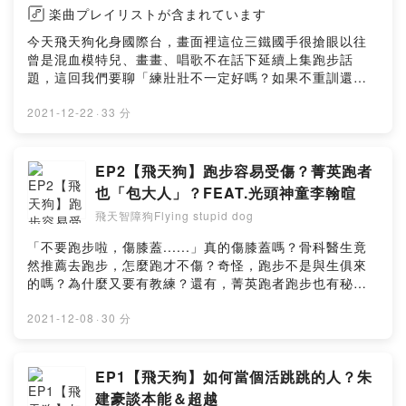
楽曲プレイリストが含まれています
今天飛天狗化身國際台，畫面裡這位三鐵國手很搶眼以往
曾是混血模特兒、畫畫、唱歌不在話下延續上集跑步話
題，這回我們要聊「練壯壯不一定好嗎？如果不重訓還可
以？」這次邀請到鐵人三項國手「黎張譽騰」Sonny與我
們好好聊聊肌力體能、科學訓練這件事！小額贊助支持本
2021-12-22
·
33 分
節目： https://pay.firstory.me/user/flyingstupiddog留
言告訴我你對這一集的想法：
https://open.firstory.me/story/ckx1yqse057lo09123ng
EP2【飛天狗】跑步容易受傷？菁英跑者
btm1y?m=commentPowered by Firstory Hosting
也「包大人」？FEAT.光頭神童李翰暄
飛天智障狗Flying stupid dog
「不要跑步啦，傷膝蓋......」真的傷膝蓋嗎？骨科醫生竟
然推薦去跑步，怎麼跑才不傷？奇怪，跑步不是與生俱來
的嗎？為什麼又要有教練？還有，菁英跑者跑步也有秘
密，聽完後大家都嚇一跳關於訓練、追求PB，過程又要如
何準備？邀請到集運動員、教練於一身的「光頭神童」李
2021-12-08
·
30 分
翰暄與我們好好聊聊跑步這件事！小額贊助支持本節目：
https://pay.firstory.me/user/flyingstupiddog留言告訴我
你對這一集的想法：
EP1【飛天狗】如何當個活跳跳的人？朱
https://open.firstory.me/story/ckwj5uuukc5280b909nl
建豪談本能＆超越