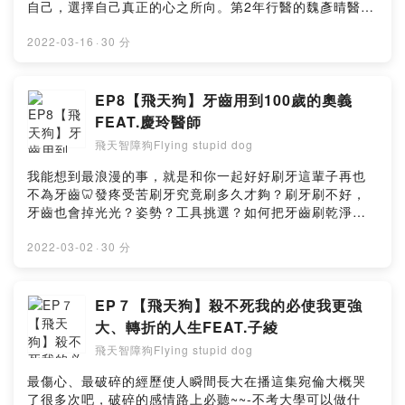
自己，選擇自己真正的心之所向。第2年行醫的魏彥晴醫師
說：「就拿拔智齒舉例，就像解數學，當下要一直換方
法。」不是很喜歡美術、愛念書的他，認真練習、秉持著
2022-03-16
·
30 分
一分耕耘一分收穫精神，就算是一顆補牙，也要用心補到
心中的「超級漂亮」。沒有高深言論自然大方的他，他說
他只是願意不斷嘗試與自我挑戰；就讓我們一起聆聽用心
EP8【飛天狗】牙齒用到100歲的奧義
到會發光的魏醫師聊聊吧！☀哪裡找到他☀萬華一欣揚診所
FEAT.慶玲醫師
板橋一欣采診所小額贊助支持本節目：
飛天智障狗Flying stupid dog
https://pay.firstory.me/user/flyingstupiddog留言告訴我
你對這一集的想法：
我能想到最浪漫的事，就是和你一起好好刷牙這輩子再也
https://open.firstory.me/user/ckw9322zte3tr09581dv0
不為牙齒🦷發疼受苦刷牙究竟刷多久才夠？刷牙刷不好，
hi2u/commentsPowered by Firstory Hosting
牙齒也會掉光光？姿勢？工具挑選？如何把牙齒刷乾淨且
不傷害？這集有請牙周病專科慶玲醫師與我們分享護牙愛
齒的奧義與牙周病牙周病怎麼了嗎？根據衛福部國民健康
2022-03-02
·
30 分
署統計，國人約有九成成人患有牙周病讓我們一起學會正
確刷牙，牙齒就能延長壽命，甚至用到100歲XDXDDDD用
天然的🦷走一生，開心陪伴彼此至死方休💗刷牙教學影片
EP７【飛天狗】殺不死我的必使我更強
請往這裡>>https://goo.gl/SvypJF慶玲醫師開口笑
大、轉折的人生FEAT.子綾
FB>>https://www.facebook.com/cpdb2015附上主持人
飛天智障狗Flying stupid dog
的小筆記✏刷牙請愛用兒童牙刷、單束毛牙刷與牙線
~~~~~~#我能想到最浪漫的事就是與你好好刷牙小額贊助
最傷心、最破碎的經歷使人瞬間長大在播這集宛倫大概哭
支持本節目：
了很多次吧，破碎的感情路上必聽~~-不考大學可以做什