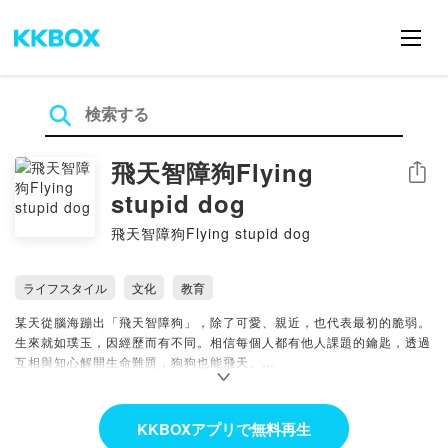
飛天智障狗Flying
シェア
stupid dog
飛天智障狗Flying stupid dog
ライフスタイル
文化
教育
某天從腦海蹦出「飛天智障狗」，除了可愛、親近，也代表最初的脆弱。
生來就如璞玉，因經歷而有不同。相信每個人都有他人課題的鑰匙，透過
互相與知心解開生命難題，狗狗也能飛天。
Powered by Firstory Hosting
KKBOXアプリで無料再生