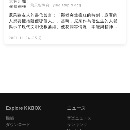
r1t6z?m=commentPowered by Firstory Hosting
飛天智障狗Flying stupid dog
尼采致友人的書信曾言：「那種突然瘋狂的時刻，寂寞的
人想要擁抱隨便哪個人。」當時，尼采作為活生生的人就
揭示了現代文明使根萎縮、使花凋零情況，本能與精神雙
雙退化，極需一切價值的重估。許多人都聽過尼采，但對
尼采哲學為何不知所謂......隨著現代生活的進步，當今的
2021-11-24
·
35 分
人們面臨更嚴峻的精神問題。因此我們邀請到「不是哲學
網紅」的建豪，與我們聊聊尼采、在這人與人最疏離的年
代裡，擁抱自我與獨立為己創造價值。留言告訴我你對這
一集的想法：
https://open.firstory.me/story/ckw94wmzk3muz0832p
vlvxbjs?m=commentPowered by Firstory Hosting
Explore KKBOX
ニュース
機能
音楽ニュース
ダウンロード
ランキング