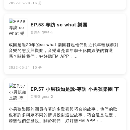
https://risu.io/5lTL★贊助專用連結(綠界金流/可用信用
2022-05-28
·
16 分
卡、ATM)👉 Donate：
https://www.provoice.tw/host/donate/ytprovoice/好好
聽出品Powered by Firstory Hosting
EP.58 專訪 so what 樂團
音樂Sigma-Σ
成團超過20年的so what 樂團聊起他們對近代年輕族群對
音樂的態度與觀察，音樂還是青年學子休閒娛樂的首選
嗎？關於我們：好好聽FM APP：
http://onelink.to/94hhtfm好好聽FM Web：
https://risu.io/DYKs好好聽FM YouTube：
2022-05-21
·
10 分
https://risu.io/5lTL★贊助專用連結(綠界金流/可用信用
卡、ATM)👉 Donate：
https://www.provoice.tw/host/donate/ytprovoice/好好
EP.57 小男孩如是說-專訪 小男孩樂團 下
聽出品Powered by Firstory Hosting
音樂Sigma-Σ
小男孩樂團的團員有著許多驚喜與巧合的故事，他們的歌
也有許多與眾不同的情境投射這些故事，巧合還是注定，
聽聽他們怎麼說。關於我們：好好聽FM APP：
http://onelink.to/94hhtfm好好聽FM Web：