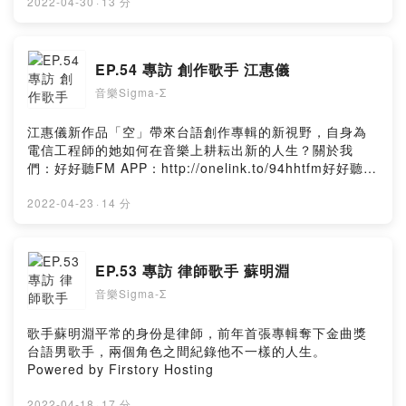
https://risu.io/5lTL★贊助專用連結(綠界金流/可用信用
2022-04-30
·
13 分
卡、ATM)👉 Donate：
https://www.provoice.tw/host/donate/ytprovoice/好好
聽出品Powered by Firstory Hosting
EP.54 專訪 創作歌手 江惠儀
音樂Sigma-Σ
江惠儀新作品「空」帶來台語創作專輯的新視野，自身為
電信工程師的她如何在音樂上耕耘出新的人生？關於我
們：好好聽FM APP：http://onelink.to/94hhtfm好好聽
FM Web：https://risu.io/DYKs好好聽FM YouTube：
https://risu.io/5lTL★贊助專用連結(綠界金流/可用信用
2022-04-23
·
14 分
卡、ATM)👉 Donate：
https://www.provoice.tw/host/donate/ytprovoice/好好
聽出品Powered by Firstory Hosting
EP.53 專訪 律師歌手 蘇明淵
音樂Sigma-Σ
歌手蘇明淵平常的身份是律師，前年首張專輯奪下金曲獎
台語男歌手，兩個角色之間紀錄他不一樣的人生。
Powered by Firstory Hosting
2022-04-18
·
17 分