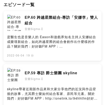
エピソード一覧
EP.60 跨越星際組合-專訪「安娜李」雙人
組合
音樂Sigma-Σ
是醫生也是音樂人的 Eason和遊戲界知名主持人安娜結合
成樂壇新組合，如此跨越星際的組合會創作出什麼樣的作
品？關於我們：好好聽FM APP：
http://onelink.to/94hhtfm好好聽FM Web：
https://risu.io/DYKs好好聽FM YouTube：
2022-06-04
·
19 分
https://risu.io/5lTL★贊助專用連結(綠界金流/可用信用
卡、ATM)👉 Donate：
https://www.provoice.tw/host/donate/ytprovoice/好好
EP.59 專訪 爵士樂團 skyline
聽出品Powered by Firstory Hosting
音樂Sigma-Σ
skyline帶著近期新作品來和大家分享他們的近況與作品背
後的故事，尤其爵士樂如何結合客家、原民等元素。關於
我們：好好聽FM APP：http://onelink.to/94hhtfm好好聽
FM Web：https://risu.io/DYKs好好聽FM YouTube：