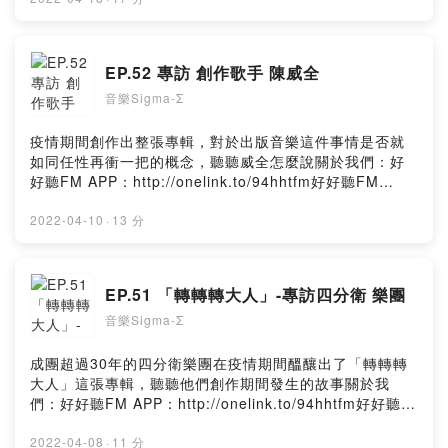
EP.52 專訪 創作歌手 陳威全
音樂Sigma-Σ
疫情期間創作出整張專輯，對於出版音樂這件事情是否就
如同任性再衝一把的概念，聽聽威全怎麼說關於我們：好
好聽FM APP：http://onelink.to/94hhtfm好好聽FM
Web：https://risu.io/DYKs好好聽FM YouTube：
https://risu.io/5lTL★贊助專用連結(綠界金流/可用信用
2022-04-10
·
13 分
卡、ATM)👉 Donate：
https://www.provoice.tw/host/donate/ytprovoice/好好
聽出品Powered by Firstory Hosting
EP.51 「轉轉轉大人」-專訪四分衛 樂團
音樂Sigma-Σ
成團超過30年的四分衛樂團在疫情期間醞釀出了「轉轉轉
大人」這張專輯，聽聽他們創作期間發生的故事關於我
們：好好聽FM APP：http://onelink.to/94hhtfm好好聽
FM Web：https://risu.io/DYKs好好聽FM YouTube：
https://risu.io/5lTL★贊助專用連結(綠界金流/可用信用
2022-04-08
·
11 分