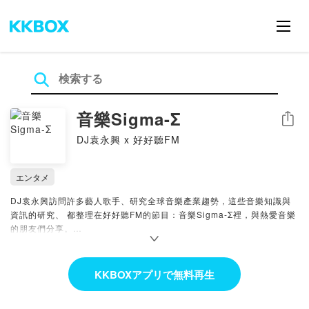
音樂Sigma-Σ
シェア
DJ袁永興 x 好好聽FM
エンタメ
DJ袁永興訪問許多藝人歌手、研究全球音樂產業趨勢，這些音樂知識與
資訊的研究、 都整理在好好聽FM的節目：音樂Sigma-Σ裡，與熱愛音樂
的朋友們分享。
Powered by Firstory Hosting
KKBOXアプリで無料再生