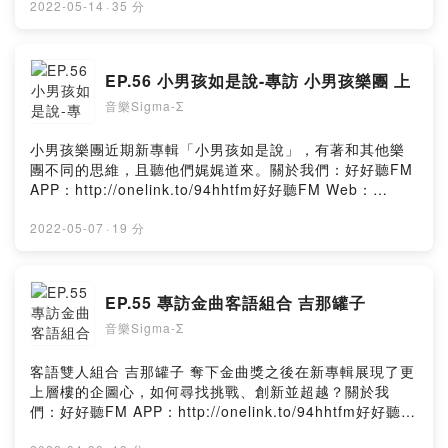
https://risu.io/DYKs好好聽FM YouTube：
2022-05-14
·
35 分
https://risu.io/5lTL★贊助專用連結(綠界金流/可用信用
卡、ATM)👉 Donate：
https://www.provoice.tw/host/donate/ytprovoice/好好
EP.56 小男孩如是說-專訪 小男孩樂團 上
聽出品Powered by Firstory Hosting
音樂Sigma-Σ
小男孩樂團近期新專輯「小男孩如是說」，有著和其他樂
團不同的思維，且聽他們娓娓道來。關於我們：好好聽FM
APP：http://onelink.to/94hhtfm好好聽FM Web：
https://risu.io/DYKs好好聽FM YouTube：
https://risu.io/5lTL★贊助專用連結(綠界金流/可用信用
2022-05-07
·
19 分
卡、ATM)👉 Donate：
https://www.provoice.tw/host/donate/ytprovoice/好好
聽出品Powered by Firstory Hosting
EP.55 專訪金曲客語組合 吉那罐子
音樂Sigma-Σ
客語雙人組合 吉那罐子 奪下金曲獎之後在新專輯展現了更
上層樓的企圖心，如何尋找挑戰、創新並超越？關於我
們：好好聽FM APP：http://onelink.to/94hhtfm好好聽
FM Web：https://risu.io/DYKs好好聽FM YouTube：