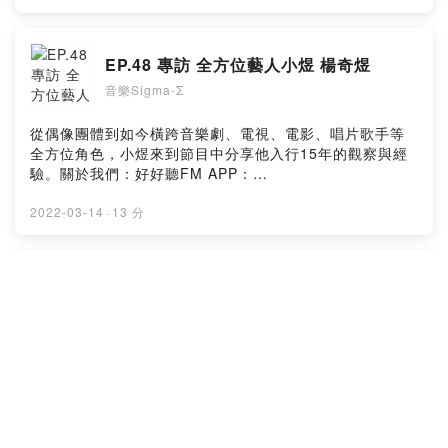
Web：https://risu.io/DYKs好好聽FM YouTube：
https://risu.io/5lTL★贊助專用連結(綠界金流/可用信用
卡、ATM)👉 Donate：
EP.48 專訪 全方位藝人小煜 楊奇煜
https://www.provoice.tw/host/donate/ytprovoice/好好
音樂Sigma-Σ
聽出品Powered by Firstory Hosting
從偶像團體到如今橫跨音樂劇、電視、電影、唱片歌手等
全方位角色，小煜來到節目中分享他入行15年的觀察與經
驗。關於我們：好好聽FM APP：
http://onelink.to/94hhtfm好好聽FM Web：
https://risu.io/DYKs好好聽FM YouTube：
2022-03-14
·
13 分
https://risu.io/5lTL★贊助專用連結(綠界金流/可用信用
卡、ATM)👉 Donate：
https://www.provoice.tw/host/donate/ytprovoice/好好
EP.47 專訪來自馬來西亞歌壇新人黃瑋昕
聽出品Powered by Firstory Hosting
音樂Sigma-Σ
來自馬來西亞的歌手黃瑋昕征戰歌唱比賽多年，爾今終於
發行個人首張專輯。關於我們：好好聽FM APP：
http://onelink.to/94hhtfm好好聽FM Web：
https://risu.io/DYKs好好聽FM YouTube：
https://risu.io/5lTL★贊助專用連結(綠界金流/可用信用
2022-03-08
·
13 分