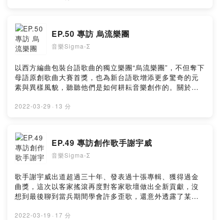
卡、ATM)👉 Donate：
https://www.provoice.tw/host/donate/ytprovoice/好好
聽出品Powered by Firstory Hosting
EP.50 專訪 烏流樂團
音樂Sigma-Σ
以西方編曲包裝台語歌曲的獨立樂團“烏流樂團”，不但奪下
母語原創歌曲大賽首獎，也為新台語歌增添更多驚奇的元
素與異樣風貌，聽聽他們是如何耕耘音樂創作的。關於我
們：好好聽FM APP：http://onelink.to/94hhtfm好好聽
FM Web：https://risu.io/DYKs好好聽FM YouTube：
2022-03-29
·
13 分
https://risu.io/5lTL★贊助專用連結(綠界金流/可用信用
卡、ATM)👉 Donate：
https://www.provoice.tw/host/donate/ytprovoice/好好
EP.49 專訪創作歌手謝宇威
聽出品Powered by Firstory Hosting
音樂Sigma-Σ
歌手謝宇威出道超過三十年、發表過十張專輯、獲得過金
曲獎，這次以客家搖滾再度對客家歌壇做出全新貢獻，沒
想到最後聊到當兵期間學會許多歪歌，還意外透露了某個
音樂家拿著假陽具彈鋼琴唱玫瑰人生的過往。關於我們：
好好聽FM APP：http://onelink.to/94hhtfm好好聽FM
2022-03-19
·
17 分