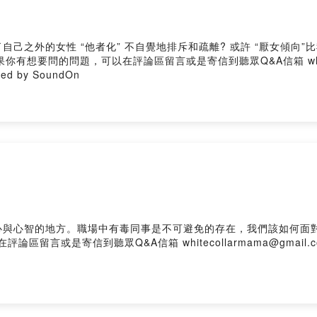
之外的女性 “他者化” 不自覺地排斥和疏離? 或許 “厭女傾向”比我
d by SoundOn
。職場中有毒同事是不可避免的存在，我們該如何面對呢？ ＿＿＿＿＿＿＿＿ 白領媽媽