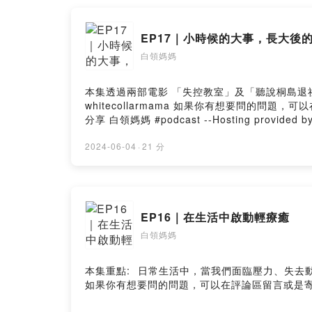
EP17｜小時候的大事，長大後
白領媽媽
本集透過兩部電影 「失控教室」及「聽說桐島退社了」來討論校園中滾雪球般的事件所帶來的影響。 
whitecollarmama 如果你有想要問的問題，可以在評論區留言 或是
分享 白領媽媽 #podcast --Hosting provided b
2024-06-04
·
21 分
EP16｜在生活中啟動輕療癒
白領媽媽
本集重點: ️ 日常生活中，當我們面臨壓力、失去動力、情緒波動的時候，我們可以試著用不同的方法來療癒自己 ＿＿＿＿＿＿＿＿ 白領媽媽IG ：whitecollarmama
如果你有想要問的問題，可以在評論區留言或是寄信到聽眾Q&A信箱