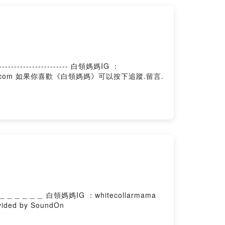
.留言.
ed by SoundOn