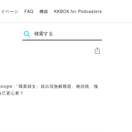
マイページ
FAQ
機能
KKBOX for Podcasters
シェア
ogle 「職業婦女」就出現無解難題、兩頭燒、愧
自己更心累？
式探討職場、家庭及自我成長等話題。無論您是在職場