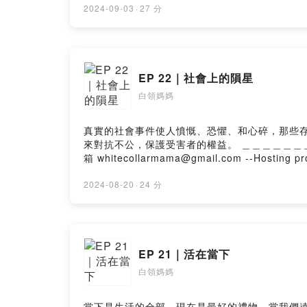
2024-09-03
·
27 分
EP 22｜社會上的隕星
白領媽媽
真實的社會事件使人憤慨、恐懼、和心碎，那些
來對抗不公，保護受害者的權益。 ＿＿＿＿＿＿＿＿ 白領媽媽IG ：whitecollarmama 如果你有想要問的問題，可以在評論區留言或是寄信到聽眾Q&A信
箱 whitecollarmama@gmail.com --Hosting p
2024-08-20
·
24 分
EP 21｜活在當下
白領媽媽
當下是生活的全部，現在是最好的禮物。當我們遠眺遠