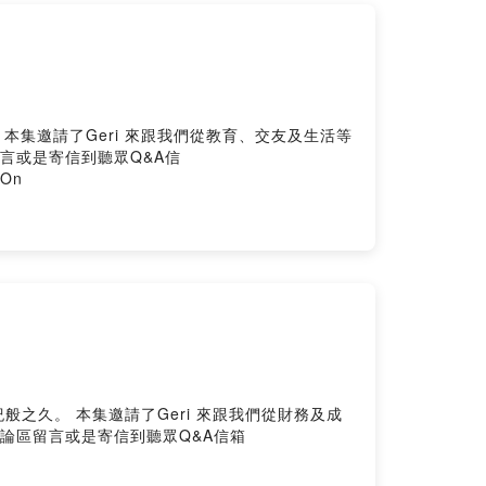
等
 SoundOn
我們從財務及成
n