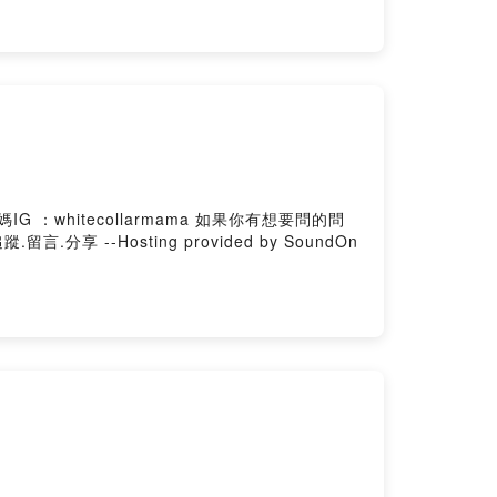
l.com 如果你喜歡《白領媽媽》可以按下追蹤.留言.分享 --Hosting provided by SoundOn