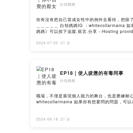
白領媽媽
你有沒有把自己當成女性中的例外去看待，把除了自己
＿＿＿＿＿ 白領媽媽IG ：whitecollarmama 如果你有想要問的問題，可以在評論區留言或是寄信到聽眾Q&A信箱 whitecollarmama@gmail.com 如果你喜歡《白領
媽媽》可以按下追蹤.留言.分享 --Hosting provide
2024-07-02
·
21 分
EP18｜使人疲憊的有毒同事
白領媽媽
職場，不僅是展現個人能力的舞台，也是磨練耐心與心智的地方
2024-06-18
·
21 分