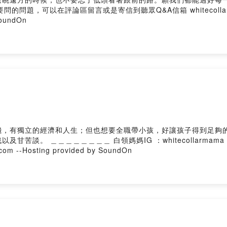
oundOn
和人生；但也想要全職帶小孩，好讓孩子得到足夠的照顧。 很開心這集邀請到Iris來跟
tecollarmama 如果你有想要問的問題，可以在評論區留言或是
寄信到聽眾Q&A信箱 whitecollarmama@gmail.com --Hosting provided by SoundOn