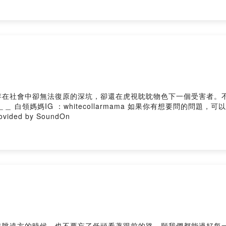
存在社會中卻無法復原的深坑，卻還在虎視眈眈物色下一個受害者。
rovided by SoundOn
方的時候，也不要忘了低頭看著跟前的路。願我們都能過好每一個當下，擁