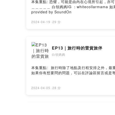
本集重點: 恐懼，可能是由內在心境所引起，亦可
＿＿＿＿＿ 白領媽媽IG ：whitecollarmama 如果你有想要問的問題，可以在評論區留言或是寄信到聽眾Q&A信箱 whitecollarmama@gmail.com --Hosting
provided by SoundOn
2024-04-19
·
29 分
EP13｜旅行時的雷貨旅伴
白領媽媽
本集重點: ️ 旅行時除了地點及行程安排之外，最重要的是有好旅伴，否則遇到雷貨的旅伴讓旅遊的好心情大打折扣 ＿＿＿＿＿＿＿＿ 白領媽媽IG ：whitecollarmama
2024-04-05
·
28 分
EP12｜錢是好東西，可以看透