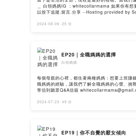
＿ 白領媽媽IG ：whitecollarmama 如果你有想要問的問題，可以在評論區留言或是寄信到聽眾Q&A信箱 whitecollarmama@gmail.com 如果你喜歡《白領媽媽》可
以按下追蹤.留言.分享 --Hosting provided by S
2024-08-06
·
25 分
EP20｜全職媽媽的選擇
白領媽媽
每個母親的心裡，都住著兩種媽媽：想要上班賺錢，有獨立的經濟
職媽媽的經驗，讓我們了解全職媽媽的心聲、挑戰以及甘苦談。 ＿＿＿＿＿＿＿＿ 白領媽媽IG ：whi
2024-07-23
·
49 分
EP19｜你不自覺的厭女傾向