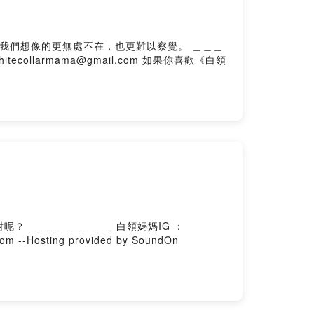
們想像的更無處不在，也更難以察覺。 ＿＿＿
IG ：
whitecollarmama 如果你有想要問的問題，可以在評論區留言或是寄信到聽眾Q&A信箱 whitecollarmama@gmail.com --Hosting provided by SoundOn