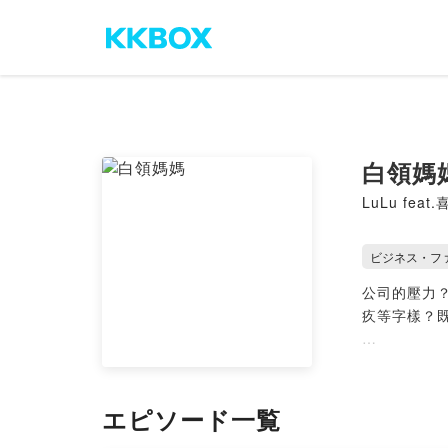
白領媽
LuLu feat
ビジネス・フ
公司的壓力？
疚等字樣？
「白領媽媽」
上奮鬥的女
エピソード一覧
🔎白領媽媽IG 