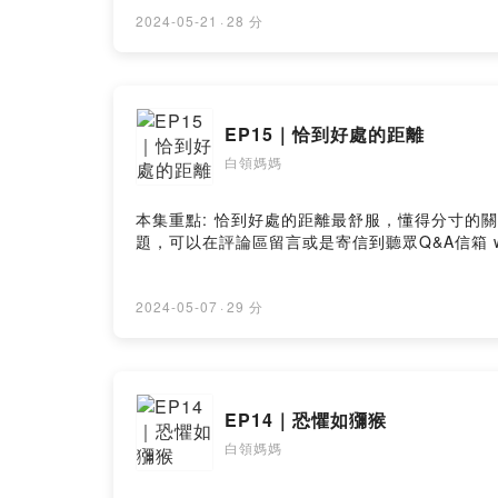
2024-05-21
·
28 分
EP15｜恰到好處的距離
白領媽媽
本集重點: ️恰到好處的距離最舒服，懂得分寸的關係最長久。距離是分寸，也是一種尊重。 ＿＿＿＿＿＿＿＿ 白領媽媽IG ：whitecollarmama 如果你有想要問的問
2024-05-07
·
29 分
EP14｜恐懼如獼猴
白領媽媽