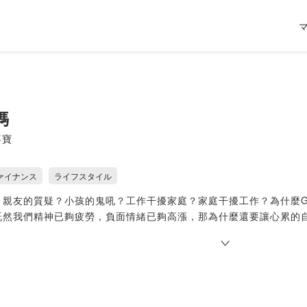
媽
.喜寶
ァイナンス
ライフスタイル
親友的質疑？小孩的鬼吼？工作干擾家庭？家庭干擾工作？為什麼Go
既然我們精神已夠疲勞，負面情緒已夠高漲，那為什麼還要讓心累的
是一個專為現代女性打造的Podcast節目，用姊妹淘輕鬆聊的方
性，還是正在體驗母親角色的新手媽媽，都歡迎加入我們！
：whitecollarmama