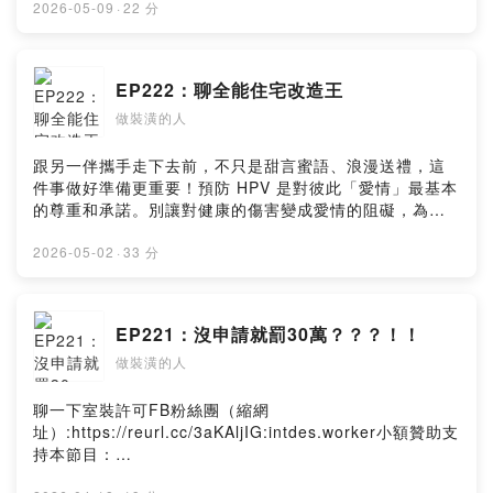
展現你對愛的承諾。男女1+1 主動防禦HPV(人類乳突病
2026-05-09
·
22 分
毒)https://fstry.pse.is/9ep3zh—— 以上為 Firstory
Podcast 廣告 ——吉時保： https://fstry.pse.is/9ep3p9
免指定車牌、車型，用車前1小時投保，手機投保5分鐘新
EP222：聊全能住宅改造王
安東京海上產險｜0800-369-168｜104台北市中山區南京
做裝潢的人
東路三段130號8-13樓—— 以上為 Firstory Podcast 廣
告 ——聊一下成屋設計的切入點FB粉絲團（縮網
址）:https://reurl.cc/3aKAljIG:intdes.worker小額贊助支
跟另一伴攜手走下去前，不只是甜言蜜語、浪漫送禮，這
持本節目：
件事做好準備更重要！預防 HPV 是對彼此「愛情」最基本
https://open.firstory.me/user/ckfh0pd3qvazf0836py2y
的尊重和承諾。別讓對健康的傷害變成愛情的阻礙，為彼
rn6yPowered by Firstory Hosting
此主動做好HPV預防才能說是「真愛」。立即諮詢醫師，
展現你對愛的承諾。男女1+1 主動防禦HPV(人類乳突病
2026-05-02
·
33 分
毒)https://fstry.pse.is/9ep3zh—— 以上為 Firstory
Podcast 廣告 ——吉時保： https://fstry.pse.is/9ep3p9
免指定車牌、車型，用車前1小時投保，手機投保5分鐘新
EP221：沒申請就罰30萬？？？！！
安東京海上產險｜0800-369-168｜104台北市中山區南京
做裝潢的人
東路三段130號8-13樓—— 以上為 Firstory Podcast 廣
告 ——聊一下室裝許可FB粉絲團（縮網
址）:https://reurl.cc/3aKAljIG:intdes.worker小額贊助支
聊一下室裝許可FB粉絲團（縮網
持本節目：
址）:https://reurl.cc/3aKAljIG:intdes.worker小額贊助支
https://open.firstory.me/user/ckfh0pd3qvazf0836py2y
持本節目：
rn6yPowered by Firstory Hosting
https://open.firstory.me/user/ckfh0pd3qvazf0836py2y