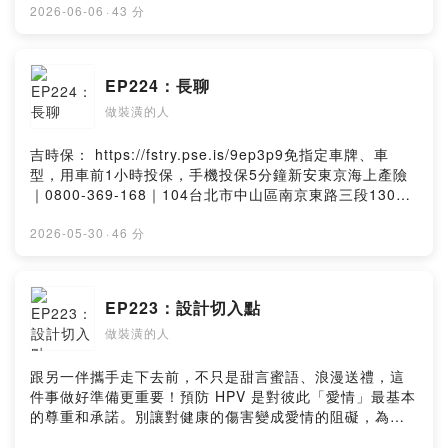
情況審慎投資。完整注意事項詳見網站資訊。—— 以上為
2026-06-06
·
43 分
Firstory Podcast 廣告 ——吉時保：
https://fstry.pse.is/9ep3p9免指定車牌、車型，用車前1
小時投保，手機投保5分鐘新安東京海上產險｜0800-369-
EP224：長聊
168｜104台北市中山區南京東路三段130號8-13樓——
做裝潢的人
以上為 Firstory Podcast 廣告 ——聊一下抓預算的盲點
FB粉絲團（縮網
址）:https://reurl.cc/3aKAljIG:intdes.worker小額贊助支
吉時保： https://fstry.pse.is/9ep3p9免指定車牌、車
持本節目：
型，用車前1小時投保，手機投保5分鐘新安東京海上產險
https://open.firstory.me/user/ckfh0pd3qvazf0836py2y
｜0800-369-168｜104台北市中山區南京東路三段130號
rn6yPowered by Firstory Hosting
8-13樓—— 以上為 Firstory Podcast 廣告 ——聊一下關
於標案,還有最近的合作項目FB粉絲團（縮網
2026-05-30
·
46 分
址）:https://reurl.cc/3aKAljIG:intdes.worker小額贊助支
持本節目：
https://open.firstory.me/user/ckfh0pd3qvazf0836py2y
EP223：設計切入點
rn6yPowered by Firstory Hosting
做裝潢的人
跟另一伴攜手走下去前，不只是甜言蜜語、浪漫送禮，這
件事做好準備更重要！預防 HPV 是對彼此「愛情」最基本
的尊重和承諾。別讓對健康的傷害變成愛情的阻礙，為彼
此主動做好HPV預防才能說是「真愛」。立即諮詢醫師，