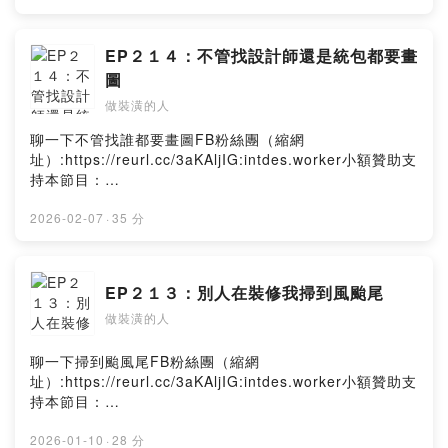
EP２１４：不管找設計師還是統包都要畫
圖
做裝潢的人
聊一下不管找誰都要畫圖FB粉絲團（縮網
址）:https://reurl.cc/3aKAljIG:intdes.worker小額贊助支
持本節目：
https://open.firstory.me/user/ckfh0pd3qvazf0836py2y
rn6yPowered by Firstory Hosting
2026-02-07
·
35 分
EP２１３：別人在裝修我掃到風颱尾
做裝潢的人
聊一下掃到颱風尾FB粉絲團（縮網
址）:https://reurl.cc/3aKAljIG:intdes.worker小額贊助支
持本節目：
https://open.firstory.me/user/ckfh0pd3qvazf0836py2y
rn6yPowered by Firstory Hosting
2026-01-10
·
28 分