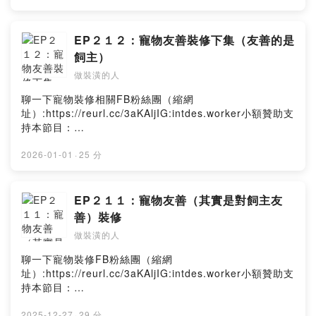
EP２１２：寵物友善裝修下集（友善的是
飼主）
做裝潢的人
聊一下寵物裝修相關FB粉絲團（縮網
址）:https://reurl.cc/3aKAljIG:intdes.worker小額贊助支
持本節目：
https://open.firstory.me/user/ckfh0pd3qvazf0836py2y
rn6yPowered by Firstory Hosting
2026-01-01
·
25 分
EP２１１：寵物友善（其實是對飼主友
善）裝修
做裝潢的人
聊一下寵物裝修FB粉絲團（縮網
址）:https://reurl.cc/3aKAljIG:intdes.worker小額贊助支
持本節目：
https://open.firstory.me/user/ckfh0pd3qvazf0836py2y
rn6yPowered by Firstory Hosting
2025-12-27
·
29 分