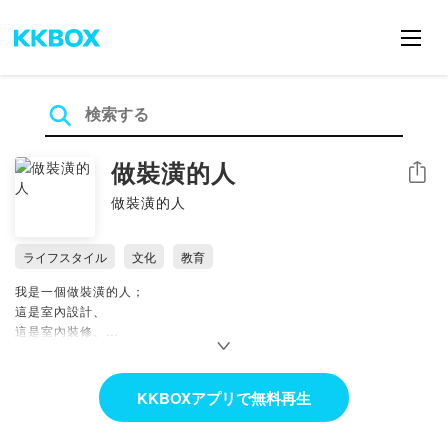
做裝潢的人
シェア
做裝潢的人
ライフスタイル
文化
教育
我是一個做裝潢的人；
這是室內設計、
這是室內裝修、
這是裝潢。
分享一下自己的專業與觀點
KKBOXアプリで無料再生
有任何問題歡迎寫信給我：