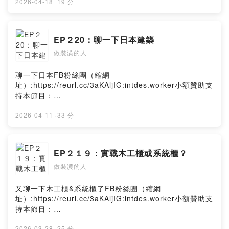
rn6yPowered by Firstory Hosting
2026-04-18
·
19 分
EP２20：聊一下日本建築
做裝潢的人
聊一下日本FB粉絲團（縮網
址）:https://reurl.cc/3aKAljIG:intdes.worker小額贊助支
持本節目：
https://open.firstory.me/user/ckfh0pd3qvazf0836py2y
rn6yPowered by Firstory Hosting
2026-04-11
·
33 分
EP２１９：實戰木工櫃或系統櫃？
做裝潢的人
又聊一下木工櫃&系統櫃了FB粉絲團（縮網
址）:https://reurl.cc/3aKAljIG:intdes.worker小額贊助支
持本節目：
https://open.firstory.me/user/ckfh0pd3qvazf0836py2y
2026-03-28
·
25 分