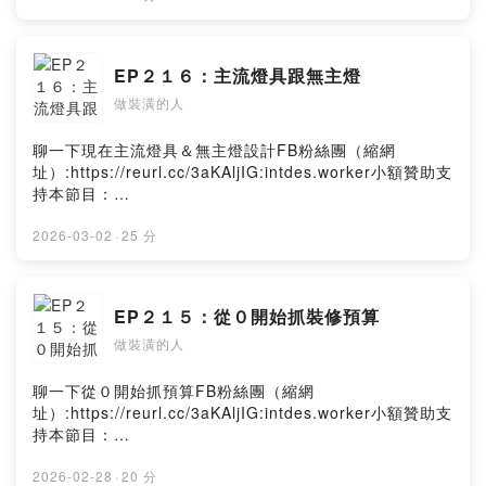
EP２１６：主流燈具跟無主燈
做裝潢的人
聊一下現在主流燈具＆無主燈設計FB粉絲團（縮網
址）:https://reurl.cc/3aKAljIG:intdes.worker小額贊助支
持本節目：
https://open.firstory.me/user/ckfh0pd3qvazf0836py2y
rn6yPowered by Firstory Hosting
2026-03-02
·
25 分
EP２１５：從０開始抓裝修預算
做裝潢的人
聊一下從０開始抓預算FB粉絲團（縮網
址）:https://reurl.cc/3aKAljIG:intdes.worker小額贊助支
持本節目：
https://open.firstory.me/user/ckfh0pd3qvazf0836py2y
rn6yPowered by Firstory Hosting
2026-02-28
·
20 分