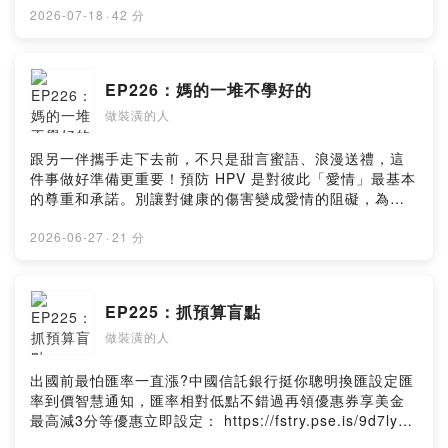
⏯︎https://open.firstory.me/user/ckfh0pd3qvazf0836py
點擊連結，讓我們有機會不在照顧困境掙扎。—— 以上為
2026-07-18
·
42 分
2yrn6y/comments⏯︎留言告訴我你對這一集的想法
Firstory Podcast 廣告 ——吉時保：
⏯︎https://open.firstory.me/user/ckfh0pd3qvazf0836py
https://fstry.pse.is/9ep3p9免指定車牌、車型，用車前1
2yrn6y/commentsPowered by Firstory Hosting
小時投保，手機投保5分鐘新安東京海上產險｜0800-369-
EP226：媽的一堆不學好的
168｜104台北市中山區南京東路三段130號8-13樓——
做裝潢的人
以上為 Firstory Podcast 廣告 ——首 次 來 賓地 板 甜
心聊一下木地板怎麼選📍第一次雙人來賓收音，音質較差
請見諒👉🏻👈🏻--✷𝙁𝘽｜做裝潢的人
跟另一伴攜手走下去前，不只是甜言蜜語、浪漫送禮，這
https://reurl.cc/3aKAlj✷𝙄𝙂｜
件事做好準備更重要！預防 HPV 是對彼此「愛情」最基本
𝙞𝙣𝙩𝙙𝙚𝙨.𝙬𝙤𝙧𝙠𝙚𝙧https://www.instagram.com/intdes.w
的尊重和承諾。別讓對健康的傷害變成愛情的阻礙，為彼
orker/✷📮｜聊聊＆合作▻interdes.work@gmail.com▻私
此主動做好HPV預防才能說是「真愛」。立即諮詢醫師，
訊𝙄𝙂-⏯︎小額贊助支持本節目
展現你對愛的承諾。男女1+1 主動防禦HPV(人類乳突病
2026-06-27
·
21 分
⏯︎https://open.firstory.me/user/ckfh0pd3qvazf0836py
毒)https://fstry.pse.is/9ep3zh—— 以上為 Firstory
2yrn6y/commentsPowered by Firstory
Podcast 廣告 ——吉時保： https://fstry.pse.is/9ep3p9
HostingPowered by Firstory Hosting
免指定車牌、車型，用車前1小時投保，手機投保5分鐘新
EP225：抓預算盲點
安東京海上產險｜0800-369-168｜104台北市中山區南京
做裝潢的人
東路三段130號8-13樓—— 以上為 Firstory Podcast 廣
告 ——聊一下一堆不學好的FB粉絲團（縮網
址）:https://reurl.cc/3aKAljIG:intdes.worker小額贊助支
出國前最怕匯率一直漲?中國信託銀行挺你聰明換匯設定匯
持本節目：
率到價智慧通知，匯率相對低點不錯過再領優惠券享美金
https://open.firstory.me/user/ckfh0pd3qvazf0836py2y
最高減3分等優惠立即設定： https://fstry.pse.is/9d7lyy
rn6yPowered by Firstory Hosting
投資外幣如幣別轉換可能產生匯兌損失，應評估涉及自身