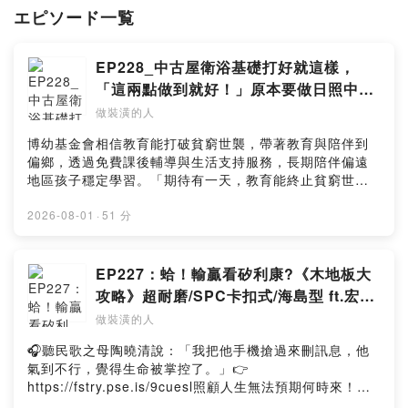
『
chanceal6@gmail.com
』
エピソード一覧
追蹤我的IG：
『 intdes.worker』
EP228_中古屋衛浴基礎打好就這樣，
Powered by Firstory Hosting
「這兩點做到就好！」原本要做日照中
心？家和人我都一起照顧！ft.寓守房屋
做裝潢的人
博幼基金會相信教育能打破貧窮世襲，帶著教育與陪伴到
偏鄉，透過免費課後輔導與生活支持服務，長期陪伴偏遠
地區孩子穩定學習。「期待有一天，教育能終止貧窮世
襲，弭平城鄉及貧富差距，讓每個孩子都有選擇未來的能
力。」捐款連結▶️ https://fstry.pse.is/9f67k3—— 以上為
2026-08-01
·
51 分
FMTaiwan 與 Firstory Podcast 廣告 ——吉時保：
https://fstry.pse.is/9ep3p9免指定車牌、車型，用車前1
小時投保，手機投保5分鐘新安東京海上產險｜0800-369-
EP227：蛤！輸贏看矽利康?《木地板大
168｜104台北市中山區南京東路三段130號8-13樓——
攻略》超耐磨/SPC卡扣式/海島型 ft.宏麒
以上為 Firstory Podcast 廣告 ——聊一下中古屋整修鬼
木地板
做裝潢的人
故事「不要跟它賭！」--✷𝙁𝘽｜做裝潢的人
https://reurl.cc/3aKAlj✷𝙄𝙂｜
🎧聽民歌之母陶曉清說：「我把他手機搶過來刪訊息，他
𝙞𝙣𝙩𝙙𝙚𝙨.𝙬𝙤𝙧𝙠𝙚𝙧https://www.instagram.com/intdes.w
氣到不行，覺得生命被掌控了。」👉
orker/✷📮｜聊聊＆合作▻interdes.work@gmail.com▻私
https://fstry.pse.is/9cuesl照顧人生無法預期何時來！
訊𝙄𝙂-⏯︎小額贊助支持本節目
「先來一杯 我們再聊」聆聽照顧者、陪你預備長照未來！