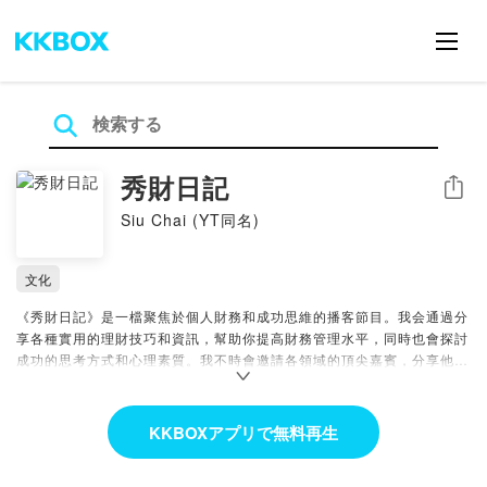
秀財日記
シェア
Siu Chai (YT同名)
文化
《秀財日記》是一檔聚焦於個人財務和成功思維的播客節目。我会通過分
享各種實用的理財技巧和資訊，幫助你提高財務管理水平，同時也會探討
成功的思考方式和心理素質。我不時會邀請各領域的頂尖嘉賓，分享他們
的成功經驗、思考方式以及解決問題的方法，幫助你更好地管理自己的財
務和生活。無論你是想尋找更好的賺錢思路，提升自己的財商，還是成就
自己的人生目標，我們的節目都能為你提供有價值的建議和指導。
KKBOXアプリで無料再生
Invitation Code for creators: 9GDRX-L3