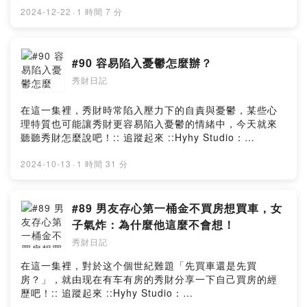
瞭。每個人的生命中都有一章叫“輪到我了”，而這就是我的
2024-12-22
·
1 時間 7 分
成長章節。:: 請秀財喝一杯咖啡
::https://www.buymeacoffee.com/hyhymyoffiU:: 提出
寶貴意見
#90 容易陷入憂鬱怎麼辦？
::https://open.firstory.me/user/ckng6mii82j740804pjtr
秀財日記
7im6/commentsPowered by Firstory Hosting
在這一集裡，秀財時常陷入壓力下的自責與憂鬱，某些心
理特質也可能讓秀財更容易陷入憂鬱的情緒中，今天就來
聽聽秀財怎麼說吧！:: 追蹤起來 ::Hyhy Studio：
https://www.instagram.com/hyhystudio/陈秀财：
https://www.instagram.com/chansiuchai/YT頻道：
2024-10-13
·
1 時間 31 分
https://youtube.com/channel/UCtPBCFmCw6bOha9y-
k2ocCg:: 請秀財喝一杯咖啡
::https://www.buymeacoffee.com/hyhymyoffiU:: 提出
#89 男友存心第一桶金不買房想買車，女
寶貴意見
子氣炸：為什麼他這麼不會想！
::https://open.firstory.me/user/ckng6mii82j740804pjtr
秀財日記
7im6/commentsPowered by Firstory Hosting
在這一集裡，對於这个個世紀難題「先買車還是先買
房？」，就由现在有车有房的秀財分享一下自己買房的經
歷吧！:: 追蹤起來 ::Hyhy Studio：
https://www.instagram.com/hyhystudio/陈秀财：