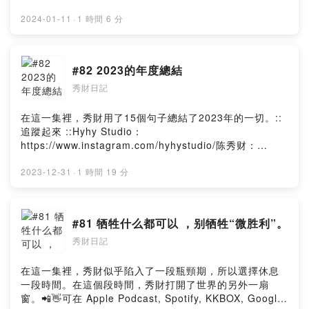
盼燃起大家心中的火苗，一同關注這些群體！📲👋可在
Apple Podcast, Spotify, KKBOX, Google Podcast, 等
2024-01-11
·
1 時間 6 分
大平台收聽。:: 追蹤起來 ::Hyhy Studio：
https://www.instagram.com/hyhystudio/陈秀财：
https://www.instagram.com/chansiuchai/YT頻道：
#82 2023的年度總結
https://youtube.com/channel/UCtPBCFmCw6bOha9y-
秀財日記
k2ocCg:: 請秀財喝一杯咖啡
::https://www.buymeacoffee.com/hyhymyoffiU:: 提出
寶貴意見
在這一集裡，秀財用了15個句子總結了2023年的一切。::
::https://open.firstory.me/user/ckng6mii82j740804pjtr
追蹤起來 ::Hyhy Studio：
7im6/commentsPowered by Firstory Hosting
https://www.instagram.com/hyhystudio/陈秀财：
https://www.instagram.com/chansiuchai/YT頻道：
https://youtube.com/channel/UCtPBCFmCw6bOha9y-
2023-12-31
·
1 時間 19 分
k2ocCg:: 請秀財喝一杯咖啡
::https://www.buymeacoffee.com/hyhymyoffiU:: 提出
寶貴意見
#81 牺牲什么都可以 ，别牺牲“微胜利”。
::https://open.firstory.me/user/ckng6mii82j740804pjtr
秀財日記
7im6/commentsPowered by Firstory Hosting
在這一集裡，秀財似乎陷入了一段瓶頸期，所以選擇休息
一段時間。在這個段時間，秀財打開了世界的另外一扇
窗。📲👋可在 Apple Podcast, Spotify, KKBOX, Google