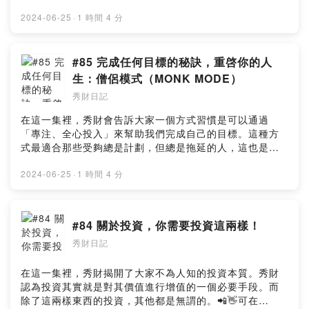
多企業家慣用的一套專注模式。秀財這一次選擇挑戰一個
「六個月週期」的 MONK MODE。:: 追蹤起來 ::Hyhy
2024-06-25
·
1 時間 4 分
Studio： https://www.instagram.com/hyhystudio/陈秀
财：https://www.instagram.com/chansiuchai/YT頻道：
https://youtube.com/channel/UCtPBCFmCw6bOha9y-
#85 完成任何目標的秘訣，重啓你的人
k2ocCg:: 請秀財喝一杯咖啡
生：僧侶模式（MONK MODE）
::https://www.buymeacoffee.com/hyhymyoffiU:: 提出
秀財日記
寶貴意見
::https://open.firstory.me/user/ckng6mii82j740804pjtr
在這一集裡，秀財會告訴大家一個方式習慣是可以通過
7im6/commentsPowered by Firstory Hosting
「專注、全心投入」來幫助我們完成自己的目標。這種方
式最適合那些受夠總是計劃，但總是拖延的人，這也是很
多企業家慣用的一套專注模式。秀財這一次選擇挑戰一個
「六個月週期」的 MONK MODE。:: 追蹤起來 ::Hyhy
2024-06-25
·
1 時間 4 分
Studio： https://www.instagram.com/hyhystudio/陈秀
财：https://www.instagram.com/chansiuchai/YT頻道：
https://youtube.com/channel/UCtPBCFmCw6bOha9y-
#84 關於投資，你需要投資這兩樣！
k2ocCg:: 請秀財喝一杯咖啡
秀財日記
::https://www.buymeacoffee.com/hyhymyoffiU:: 提出
寶貴意見
::https://open.firstory.me/user/ckng6mii82j740804pjtr
在這一集裡，秀財揭開了大家不為人知的投資本質。秀財
7im6/commentsPowered by Firstory Hosting
認為投資其實就是對其價值進行增值的一個必要手段。而
除了這兩樣東西的投資，其他都是無謂的。📲👋可在