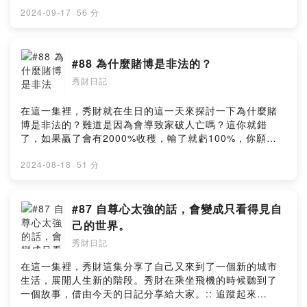
https://www.instagram.com/chansiuchai/YT頻道：
2024-09-17
·
56 分
https://youtube.com/channel/UCtPBCFmCw6bOha9y-
k2ocCg:: 請秀財喝一杯咖啡
::https://www.buymeacoffee.com/hyhymyoffiU:: 提出
#88 為什麼賭博是非法的？
寶貴意見
秀財日記
::https://open.firstory.me/user/ckng6mii82j740804pjtr
7im6/commentsPowered by Firstory Hosting
在這一集裡，秀財就在生日的這一天來探討一下為什麼賭
博是非法的？難道是因為會導致家破人亡嗎？這你就錯
了，如果贏了會有2000%收穫，輸了就虧100%，你願意
下注嗎？*本節目內容僅供娛樂和教育用途。秀財不提倡參
與任何形式的賭博活動，包括但不限於進入賭場或購買彩
2024-08-18
·
51 分
票。賭博可能導致財務和心理上的負擔，請聽眾保持理
性，避免參與高風險的活動。如您或您的親人受到賭博問
題的困擾，請尋求專業幫助。:: 追蹤起來 ::Hyhy Studio：
#87 自尊心太強的話，會變成只看得見自
https://www.instagram.com/hyhystudio/陈秀财：
己的世界。
https://www.instagram.com/chansiuchai/YT頻道：
秀財日記
https://youtube.com/channel/UCtPBCFmCw6bOha9y-
k2ocCg:: 請秀財喝一杯咖啡
在這一集裡，秀財這集分享了自己又來到了一個新的城市
::https://www.buymeacoffee.com/hyhymyoffiU:: 提出
生活，展開人生新的階段。秀財在乘坐飛機的時候聽到了
寶貴意見
一個故事，借由今天的日記分享給大家。:: 追蹤起來
::https://open.firstory.me/user/ckng6mii82j740804pjtr