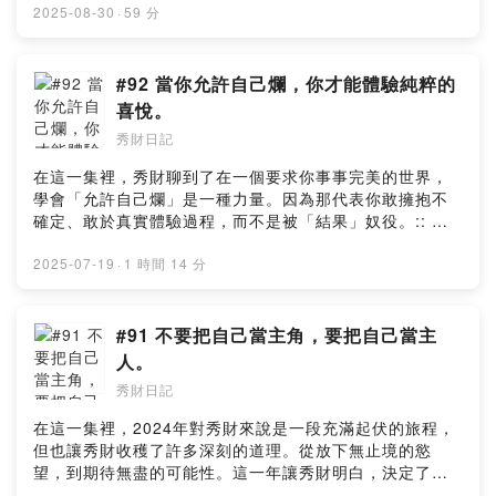
蹤起來 ::Hyhy Studio：
2025-08-30
·
59 分
https://www.instagram.com/hyhystudio/陈秀财：
https://www.instagram.com/chansiuchai/YT頻道：
https://youtube.com/channel/UCtPBCFmCw6bOha9y-
#92 當你允許自己爛，你才能體驗純粹的
k2ocCg:: 請秀財喝一杯咖啡
喜悅。
::https://www.buymeacoffee.com/hyhymyoffiU:: 提出
秀財日記
寶貴意見
::https://open.firstory.me/user/ckng6mii82j740804pjtr
在這一集裡，秀財聊到了在一個要求你事事完美的世界，
7im6/commentsPowered by Firstory Hosting
學會「允許自己爛」是一種力量。因為那代表你敢擁抱不
確定、敢於真實體驗過程，而不是被「結果」奴役。:: 請
秀財喝一杯咖啡
::https://www.buymeacoffee.com/hyhymyoffiU:: 提出
2025-07-19
·
1 時間 14 分
寶貴意見
::https://open.firstory.me/user/ckng6mii82j740804pjtr
7im6/commentsPowered by Firstory Hosting
#91 不要把自己當主角，要把自己當主
人。
秀財日記
在這一集裡，2024年對秀財來說是一段充滿起伏的旅程，
但也讓秀財收穫了許多深刻的道理。從放下無止境的慾
望，到期待無盡的可能性。這一年讓秀財明白，決定了就
要走到底，迷茫時也許看不清，但回頭看時一切都會明