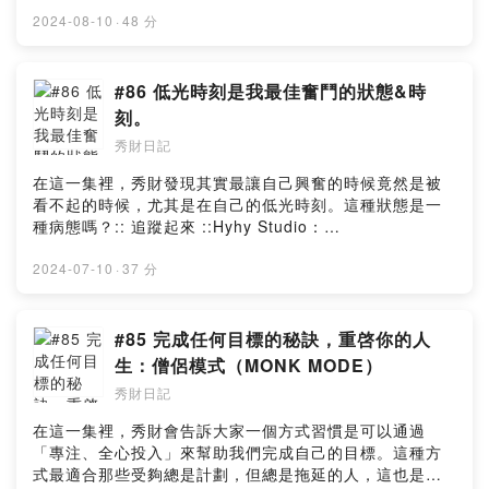
::Hyhy Studio：
7im6/commentsPowered by Firstory Hosting
https://www.instagram.com/hyhystudio/陈秀财：
2024-08-10
·
48 分
https://www.instagram.com/chansiuchai/YT頻道：
https://youtube.com/channel/UCtPBCFmCw6bOha9y-
k2ocCg:: 請秀財喝一杯咖啡
#86 低光時刻是我最佳奮鬥的狀態&時
::https://www.buymeacoffee.com/hyhymyoffiU:: 提出
刻。
寶貴意見
秀財日記
::https://open.firstory.me/user/ckng6mii82j740804pjtr
7im6/commentsPowered by Firstory Hosting
在這一集裡，秀財發現其實最讓自己興奮的時候竟然是被
看不起的時候，尤其是在自己的低光時刻。這種狀態是一
種病態嗎？:: 追蹤起來 ::Hyhy Studio：
https://www.instagram.com/hyhystudio/陈秀财：
https://www.instagram.com/chansiuchai/YT頻道：
2024-07-10
·
37 分
https://youtube.com/channel/UCtPBCFmCw6bOha9y-
k2ocCg:: 請秀財喝一杯咖啡
::https://www.buymeacoffee.com/hyhymyoffiU:: 提出
#85 完成任何目標的秘訣，重啓你的人
寶貴意見
生：僧侶模式（MONK MODE）
::https://open.firstory.me/user/ckng6mii82j740804pjtr
秀財日記
7im6/commentsPowered by Firstory Hosting
在這一集裡，秀財會告訴大家一個方式習慣是可以通過
「專注、全心投入」來幫助我們完成自己的目標。這種方
式最適合那些受夠總是計劃，但總是拖延的人，這也是很