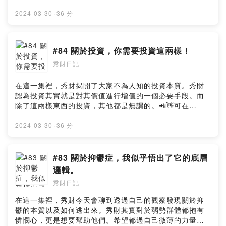
Apple Podcast, Spotify, KKBOX, Google Podcast, 等
大平台收聽。:: 追蹤起來 ::Hyhy Studio：
2024-03-30
·
36 分
https://www.instagram.com/hyhystudio/陈秀财：
https://www.instagram.com/chansiuchai/YT頻道：
https://youtube.com/channel/UCtPBCFmCw6bOha9y-
#84 關於投資，你需要投資這兩樣！
k2ocCg:: 請秀財喝一杯咖啡
秀財日記
::https://www.buymeacoffee.com/hyhymyoffiU:: 提出
寶貴意見
::https://open.firstory.me/user/ckng6mii82j740804pjtr
在這一集裡，秀財揭開了大家不為人知的投資本質。秀財
7im6/commentsPowered by Firstory Hosting
認為投資其實就是對其價值進行增值的一個必要手段。而
除了這兩樣東西的投資，其他都是無謂的。📲👋可在
Apple Podcast, Spotify, KKBOX, Google Podcast, 等
大平台收聽。:: 追蹤起來 ::Hyhy Studio：
2024-03-30
·
36 分
https://www.instagram.com/hyhystudio/陈秀财：
https://www.instagram.com/chansiuchai/YT頻道：
https://youtube.com/channel/UCtPBCFmCw6bOha9y-
#83 關於抑鬱症，我似乎悟出了它的底層
k2ocCg:: 請秀財喝一杯咖啡
邏輯。
::https://www.buymeacoffee.com/hyhymyoffiU:: 提出
秀財日記
寶貴意見
::https://open.firstory.me/user/ckng6mii82j740804pjtr
在這一集裡，秀財今天會聊到透過自己的觀察發現關於抑
7im6/commentsPowered by Firstory Hosting
鬱的本質以及如何逃出來。秀財其實對於弱勢群體都抱有
憐憫心，更是想要幫助他們。希望都過自己微薄的力量，