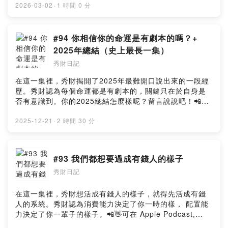
大門。:: 追蹤起來 ::Hyhy Studio：
2026-03-02
·
1 時間 0 分
https://www.instagram.com/hyhystudio/陈秀财：
https://www.instagram.com/chansiuchai/YT頻道：
https://youtube.com/channel/UCtPBCFmCw6bOha9y-
#94 你相信你的命運是有劇本的嗎？+
k2ocCg:: 請秀財喝一杯咖啡
2025年總結（史上最長一集）
::https://www.buymeacoffee.com/hyhymyoffiU:: 提出
秀財日記
寶貴意見 ::Powered by Firstory Hosting
在這一集裡，秀財揭開了2025年最難開口說出來的一段經
歷。秀財認為每個命運都是有劇本的，關鍵只在於自身是
否有意識到。你的2025總結怎麼樣呢？留言說說吧！📲👋
可在 Apple Podcast, Spotify, KKBOX, Google
Podcast, 等大平台收聽。:: 追蹤起來 ::Hyhy Studio：
2025-12-21
·
2 時間 30 分
https://www.instagram.com/hyhystudio/陈秀财：
https://www.instagram.com/t0grodt/YT頻道：
https://youtube.com/channel/UCtPBCFmCw6bOha9y-
#93 我們都想要過成有錢人的樣子
k2ocCg:: 請秀財喝一杯咖啡
秀財日記
::https://chansiuchai.firstory.io/join:: 提出寶貴意見
::https://open.firstory.me/user/ckng6mii82j740804pjtr
7im6/commentsPowered by Firstory Hosting
在這一集裡，秀財想活成有錢人的樣子，就得先活成有錢
人的系統。秀財認為消費能力決定了你一時的樣， 配置能
力決定了你一輩子的樣子。📲👋可在 Apple Podcast,
Spotify, KKBOX, Google Podcast, 等大平台收聽。:: 追