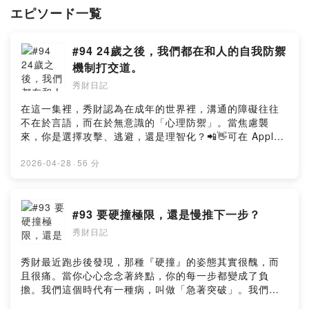
エピソード一覧
Powered by Firstory Hosting
#94 24歲之後，我們都在和人的自我防禦
機制打交道。
秀財日記
在這一集裡，秀財認為在成年的世界裡，溝通的障礙往往
不在於言語，而在於無意識的「心理防禦」。當焦慮襲
來，你是選擇攻擊、逃避，還是理智化？📲👋可在 Apple
Podcast, Spotify, KKBOX, Google Podcast, 等大平台收
聽。:: 追蹤起來 ::Hyhy Studio：
2026-04-28
·
56 分
https://www.instagram.com/hyhystudio/陈秀财：
https://www.instagram.com/t0grodt/YT頻道：
https://youtube.com/channel/UCtPBCFmCw6bOha9y-
#93 要硬撞極限，還是慢推下一步？
k2ocCg:: 請秀財喝一杯咖啡
秀財日記
::https://chansiuchai.firstory.io/join:: 提出寶貴意見
::https://open.firstory.me/user/ckng6mii82j740804pjtr
7im6/commentsPowered by Firstory Hosting
秀財最近跑步後發現，那種『硬撞』的姿態其實很醜，而
且很痛。當你心心念念著終點，你的每一步都變成了負
擔。我們這個時代有一種病，叫做「急著突破」。我們被
教育要 Pushing limit，要不顧一切去「撞」開那道成長的