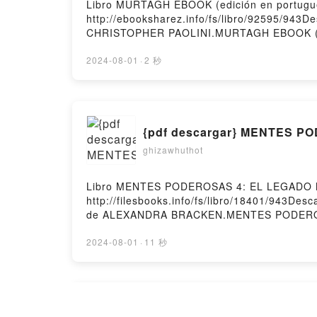
Libro MURTAGH EBOOK (edición en portugu
http://ebooksharez.info/fs/libro/92595/943
CHRISTOPHER PAOLINI.MURTAGH EBOOK (ed
CHRISTOPHER PAOLINI Epub, MURTAGH EBOO
portugués) CHRISTOPHER PAOLINI Audioli
2024-08-01
·
2 秒
portugués) CHRISTOPHER PAOLINI Kindle,
en portugués) CHRISTOPHER PAOLINI Descar
{pdf descargar} MENTES 
ghizawhuthot
Libro MENTES PODEROSAS 4: EL LEGADO 
http://filesbooks.info/fs/libro/18401/943
de ALEXANDRA BRACKEN.MENTES PODERO
MAS OSCURO ALEXANDRA BRACKEN Epub, 
PODEROSAS 4: EL LEGADO MAS OSCURO 
2024-08-01
·
11 秒
BRACKEN VK, MENTES PODEROSAS 4: EL
OSCURO ALEXANDRA BRACKEN Epub VK, M
Firstory Hosting
{epub descargar} PALABRA