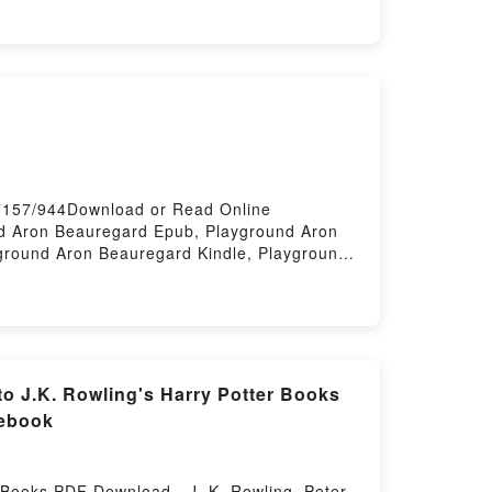
B1 MARION BERNHARDT Leer en línea ,
RDT Audiolibro, DEUTSCH A LA
TSCH A LA BERLINESA: ALEMAN PARA
 ALEMAN PARA HISPANOHABLANTES.
NOHABLANTES. NIVELES A1, A2 Y B1
7157/944Download or Read Online
d Aron Beauregard Epub, Playground Aron
ground Aron Beauregard Kindle, Playground
to J.K. Rowling's Harry Potter Books
 ebook
 Books PDF Download - J. K. Rowling, Peter