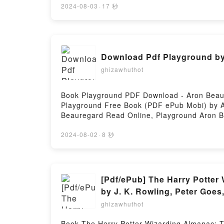
BERNHARDT Epub, DEUTSCH A LA BERLINE
2024-08-03
·
17 秒
DEUTSCH A LA BERLINESA: ALEMAN PARA 
BERLINESA: ALEMAN PARA HISPANOHABLAN
HISPANOHABLANTES. NIVELES A1, A2 Y B
NIVELES A1, A2 Y B1 MARION BERNHARDT
Download Pdf Playground b
MARION BERNHARDT Descargar gratisPowere
ghizawhuthot
Book Playground PDF Download - Aron Beau
Playground Free Book (PDF ePub Mobi) by 
Beauregard Read Online, Playground Aron B
Aron Beauregard Epub VK, Playground Aron
2024-08-02
·
8 秒
[Pdf/ePub] The Harry Potter
by J. K. Rowling, Peter Goe
ghizawhuthot
Book The Harry Potter Wizarding Almanac: Th