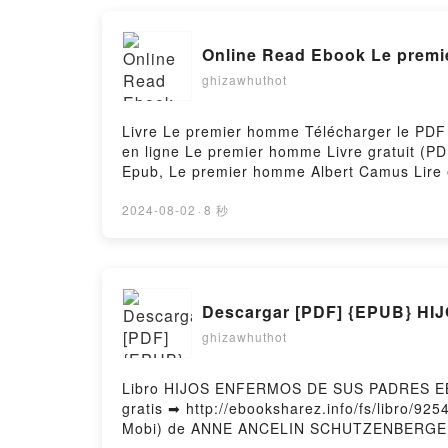
questions sur l'enseignement de l'EPS à l'é
Online Read Ebook Le prem
ghizawhuthot
Livre Le premier homme Télécharger le PDF -
en ligne Le premier homme Livre gratuit (
Epub, Le premier homme Albert Camus Lire 
homme Albert Camus Kindle, Le premier ho
Hosting
2024-08-02
·
8 秒
ghizawhuthot
Libro HIJOS ENFERMOS DE SUS PADRES E
gratis ➡ http://ebooksharez.info/fs/libro
Mobi) de ANNE ANCELIN SCHUTZENBERGE