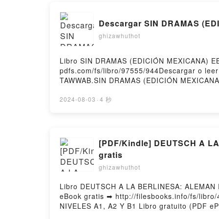
ghizawhuthot
Libro SIN DRAMAS (EDICIÓN MEXICANA) EB
pdfs.com/fs/libro/97555/944Descargar o l
TAWWAB.SIN DRAMAS (EDICIÓN MEXICANA
TAWWAB Epub, SIN DRAMAS (EDICIÓN MEX
NEDRA GLOVER TAWWAB Audiolibro, SIN 
2024-08-03
·
4 秒
EBOOK NEDRA GLOVER TAWWAB Kindle, S
MEXICANA) EBOOK NEDRA GLOVER TAWWAB De
[PDF/Kindle] DEUTSCH A L
gratis
ghizawhuthot
Libro DEUTSCH A LA BERLINESA: ALEMAN 
eBook gratis ➡ http://filesbooks.info/fs
NIVELES A1, A2 Y B1 Libro gratuito (P
NIVELES A1, A2 Y B1 MARION BERNHARDT