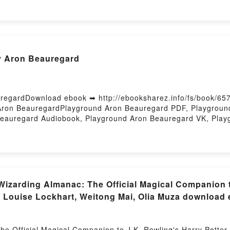
SA: ALEMAN PARA HISPANOHABLANTES. NIVELES A1, A2 Y 
HISPANOHABLANTES. NIVELES A1, A2 Y B1 MARION BERNHA
TES. NIVELES A1, A2 Y B1 MARION BERNHARDT VK, DEU
1 MARION BERNHARDT Kindle, DEUTSCH A LA BERLINESA:
 Epub VK, DEUTSCH A LA BERLINESA: ALEMAN PARA HISPA
y Aron Beauregard
d by Firstory Hosting
regardDownload ebook ➡ http://ebooksharez.info/fs/book/65
Aron BeauregardPlayground Aron Beauregard PDF, Playgroun
eauregard Audiobook, Playground Aron Beauregard VK, Play
 Beauregard Free DownloadPowered by Firstory Hosting
 Wizarding Almanac: The Official Magical Companion 
s, Louise Lockhart, Weitong Mai, Olia Muza download
e Official Magical Companion to J.K. Rowling's Harry Potter