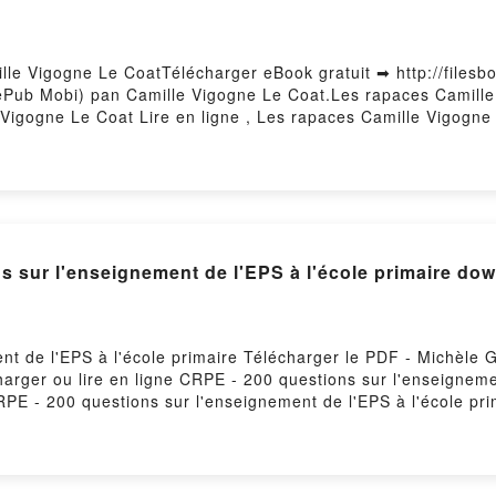
lle Vigogne Le CoatTélécharger eBook gratuit ➡ http://filesb
F ePub Mobi) pan Camille Vigogne Le Coat.Les rapaces Camill
Vigogne Le Coat Lire en ligne , Les rapaces Camille Vigogne
gogne Le Coat Kindle, Les rapaces Camille Vigogne Le Coat
tory Hosting
200 questions sur l'enseignement de l'EPS à l'école primaire d
nt de l'EPS à l'école primaire Télécharger le PDF - Michèle 
harger ou lire en ligne CRPE - 200 questions sur l'enseignemen
PE - 200 questions sur l'enseignement de l'EPS à l'école pr
cole primaire Michèle Guilleminot Epub, CRPE - 200 questions 
, CRPE - 200 questions sur l'enseignement de l'EPS à l'école 
à l'école primaire Michèle Guilleminot VK, CRPE - 200 questi
 200 questions sur l'enseignement de l'EPS à l'école primair