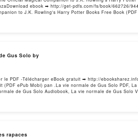
MuzaDownload ebook ➡ http://get-pdfs.com/fs/book/662726/94
mpanion to J.K. Rowling's Harry Potter Books Free Book (PDF
Harry Potter Wizarding Almanac: The Official Magical Compan
itong Mai, Olia Muza PDF, The Harry Potter Wizarding Almana
, Peter Goes, Louise Lockhart, Weitong Mai, Olia Muza Epub, 
s Harry Potter Books J. K. Rowling, Peter Goes, Louise Lockh
icial Magical Companion to J.K. Rowling's Harry Potter Books
 Potter Wizarding Almanac: The Official Magical Companion t
 de Gus Solo by
ng Mai, Olia Muza VK, The Harry Potter Wizarding Almanac: T
 Peter Goes, Louise Lockhart, Weitong Mai, Olia Muza Kindle
s Harry Potter Books J. K. Rowling, Peter Goes, Louise Lockh
l Magical Companion to J.K. Rowling's Harry Potter Books J. 
r le PDF -Télécharger eBook gratuit ➡ http://ebooksharez.info
ed by Firstory Hosting
uit (PDF ePub Mobi) pan .La vie normale de Gus Solo PDF, La
normale de Gus Solo Audiobook, La vie normale de Gus Solo V
e de Gus Solo Téléchargement gratuitPowered by Firstory Ho
s rapaces