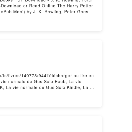
4Download or Read Online The Harry Potter
 ePub Mobi) by J. K. Rowling, Peter Goes,
ion to J.K. Rowling's Harry Potter Books J.
c: The Official Magical Companion to J.K.
The Harry Potter Wizarding Almanac: The
art, Weitong Mai, Olia Muza Read Online,
 J. K. Rowling, Peter Goes, Louise Lockhart,
o J.K. Rowling's Harry Potter Books J. K.
he Official Magical Companion to J.K.
, The Harry Potter Wizarding Almanac: The
art, Weitong Mai, Olia Muza Epub VK, The
K. Rowling, Peter Goes, Louise Lockhart,
/fs/livres/140773/944Télécharger ou lire en
 vie normale de Gus Solo Epub, La vie
K, La vie normale de Gus Solo Kindle, La vie
sting