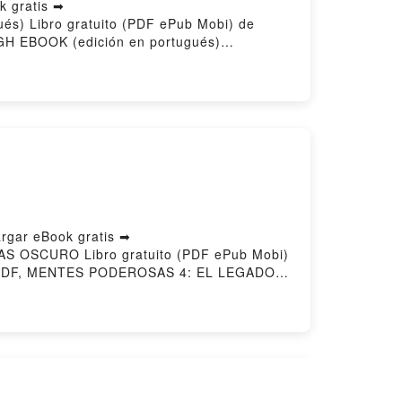
 gratis ➡
ués) Libro gratuito (PDF ePub Mobi) de
 EBOOK (edición en portugués)
 línea , MURTAGH EBOOK (edición en
 PAOLINI VK, MURTAGH EBOOK (edición en
OLINI Epub VK, MURTAGH EBOOK (edición
ar eBook gratis ➡
MAS OSCURO Libro gratuito (PDF ePub Mobi)
DF, MENTES PODEROSAS 4: EL LEGADO
RA BRACKEN Leer en línea , MENTES
: EL LEGADO MAS OSCURO ALEXANDRA
TES PODEROSAS 4: EL LEGADO MAS
 BRACKEN Descargar gratisPowered by