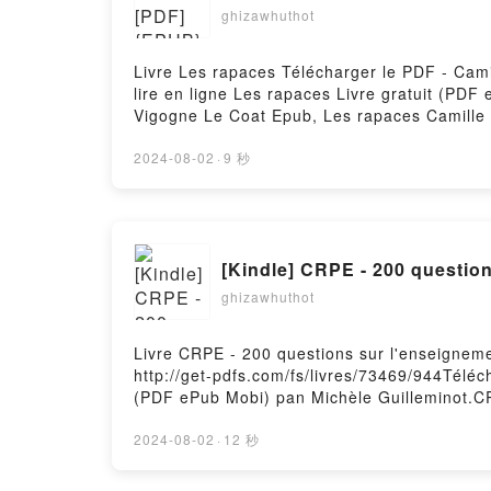
ghizawhuthot
Livre Les rapaces Télécharger le PDF - Cami
lire en ligne Les rapaces Livre gratuit (PD
Vigogne Le Coat Epub, Les rapaces Camille 
Vigogne Le Coat VK, Les rapaces Camille Vi
Coat Téléchargement gratuitPowered by Firs
2024-08-02
·
9 秒
[Kindle] CRPE - 
ghizawhuthot
Livre CRPE - 200 questions sur l'enseigneme
http://get-pdfs.com/fs/livres/73469/944Téléc
(PDF ePub Mobi) pan Michèle Guilleminot.CR
questions sur l'enseignement de l'EPS à l'é
primaire Michèle Guilleminot Lire en ligne 
2024-08-02
·
12 秒
- 200 questions sur l'enseignement de l'EPS 
primaire Michèle Guilleminot Kindle, CRPE -