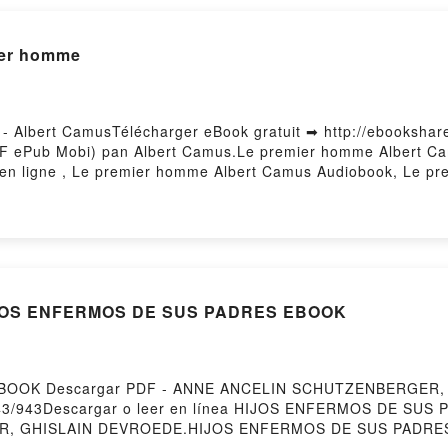
cole primaire Michèle Guilleminot Téléchargement gratuitPowe
ier homme
 Albert CamusTélécharger eBook gratuit ➡ http://ebooksharez
PDF ePub Mobi) pan Albert Camus.Le premier homme Albert 
en ligne , Le premier homme Albert Camus Audiobook, Le p
mme Albert Camus Epub VK, Le premier homme Albert Camus T
Descargar [PDF] {EPUB} HIJOS ENFERMOS DE SUS PADRES EBOOK
BOOK Descargar PDF - ANNE ANCELIN SCHUTZENBERGER,
/92543/943Descargar o leer en línea HIJOS ENFERMOS DE SUS
R, GHISLAIN DEVROEDE.HIJOS ENFERMOS DE SUS PADRE