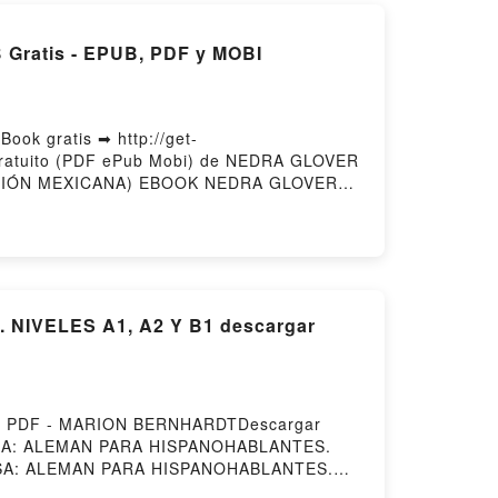
A GLOVER TAWWAB Gratis - EPUB, PDF y MOBI
k gratis ➡ http://get-
gratuito (PDF ePub Mobi) de NEDRA GLOVER
CIÓN MEXICANA) EBOOK NEDRA GLOVER
IN DRAMAS (EDICIÓN MEXICANA) EBOOK
AB VK, SIN DRAMAS (EDICIÓN MEXICANA)
AWWAB Epub VK, SIN DRAMAS (EDICIÓN
IVELES A1, A2 Y B1 descargar
r PDF - MARION BERNHARDTDescargar
RLINESA: ALEMAN PARA HISPANOHABLANTES.
NESA: ALEMAN PARA HISPANOHABLANTES.
ABLANTES. NIVELES A1, A2 Y B1 MARION