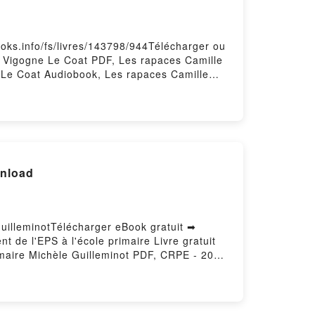
ooks.info/fs/livres/143798/944Télécharger ou
e Vigogne Le Coat PDF, Les rapaces Camille
 Le Coat Audiobook, Les rapaces Camille
 Epub VK, Les rapaces Camille Vigogne Le
ownload
GuilleminotTélécharger eBook gratuit ➡
t de l'EPS à l'école primaire Livre gratuit
imaire Michèle Guilleminot PDF, CRPE - 200
sur l'enseignement de l'EPS à l'école
primaire Michèle Guilleminot Audiobook, CRPE
ons sur l'enseignement de l'EPS à l'école
e Michèle Guilleminot Epub VK, CRPE - 200