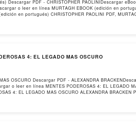
és) Descargar PDF - CHRISTOPHER PAOLINIDescargar eBook
Descargar o leer en línea MURTAGH EBOOK (edición en portug
ición en portugués) CHRISTOPHER PAOLINI PDF, MURTAGH
K (edición en portugués) CHRISTOPHER PAOLINI Leer en
bro, MURTAGH EBOOK (edición en portugués) CHRISTOPHER
 MURTAGH EBOOK (edición en portugués) CHRISTOPHER PA
gar gratisPowered by Firstory Hosting
PODEROSAS 4: EL LEGADO MAS OSCURO
MAS OSCURO Descargar PDF - ALEXANDRA BRACKENDescarg
Descargar o leer en línea MENTES PODEROSAS 4: EL LEGADO 
SAS 4: EL LEGADO MAS OSCURO ALEXANDRA BRACKEN P
MENTES PODEROSAS 4: EL LEGADO MAS OSCURO ALEXAND
ALEXANDRA BRACKEN Audiolibro, MENTES PODEROSAS 4
 LEGADO MAS OSCURO ALEXANDRA BRACKEN Kindle, MEN
ENTES PODEROSAS 4: EL LEGADO MAS OSCURO ALEXANDRA
S DEL EGEO