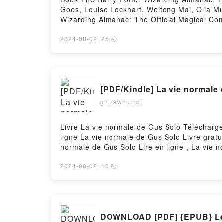
Goes, Louise Lockhart, Weitong Mai, Olia 
Wizarding Almanac: The Official Magical Co
Louise Lockhart, Weitong Mai, Olia MuzaThe 
K. Rowling, Peter Goes, Louise Lockhart, We
2024-08-02
·
25 秒
Rowling's Harry Potter Books J. K. Rowling
Official Magical Companion to J.K. Rowling'
The Harry Potter Wizarding Almanac: The Off
Weitong Mai, Olia Muza Audiobook, The Harry
[PDF/Kindle] La vie normale
Rowling, Peter Goes, Louise Lockhart, Weito
Rowling's Harry Potter Books J. K. Rowling,
ghizawhuthot
Official Magical Companion to J.K. Rowling'
Harry Potter Wizarding Almanac: The Officia
Livre La vie normale de Gus Solo Télécharge
Weitong Mai, Olia Muza Free DownloadPower
ligne La vie normale de Gus Solo Livre grat
normale de Gus Solo Lire en ligne , La vie 
normale de Gus Solo Epub VK, La vie normal
2024-08-02
·
10 秒
DOWNLOAD [PDF] {EPUB} Le