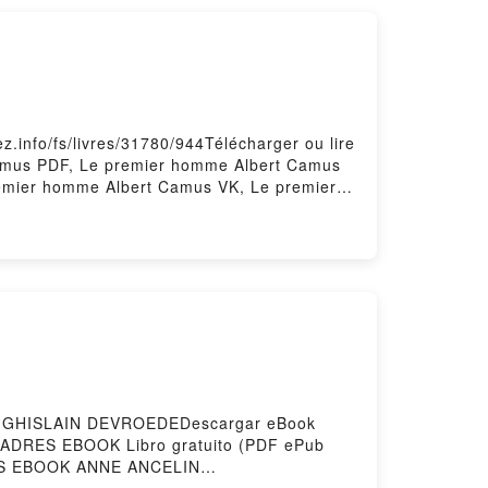
red by Firstory Hosting
.info/fs/livres/31780/944Télécharger ou lire
Camus PDF, Le premier homme Albert Camus
remier homme Albert Camus VK, Le premier
éléchargement gratuitPowered by Firstory
 GHISLAIN DEVROEDEDescargar eBook
 PADRES EBOOK Libro gratuito (PDF ePub
S EBOOK ANNE ANCELIN