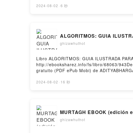
SCHUTZENBERGER, GHISLAIN DEVROEDE 
DEVROEDE Epub, HIJOS ENFERMOS DE SU
2024-08-02
·
6 秒
ENFERMOS DE SUS PADRES EBOOK ANNE A
EBOOK ANNE ANCELIN SCHUTZENBERGER,
SCHUTZENBERGER, GHISLAIN DEVROEDE K
DEVROEDE Epub VK, HIJOS ENFERMOS DE
ALGORITMOS: GUIA ILUST
gratisPowered by Firstory Hosting
ghizawhuthot
Libro ALGORITMOS: GUIA ILUSTRADA PAR
http://ebooksharez.info/fs/libro/68063/
gratuito (PDF ePub Mobi) de ADITYABH
ALGORITMOS: GUIA ILUSTRADA PARA PR
PROGRAMADORES Y CURIOSOS ADITYABHAR
2024-08-02
·
16 秒
ADITYABHARGAVA Audiolibro, ALGORITM
ILUSTRADA PARA PROGRAMADORES Y CUR
CURIOSOS ADITYABHARGAVA Epub VK, AL
gratisPowered by Firstory Hosting
MURTAGH EBOOK (edició
ghizawhuthot