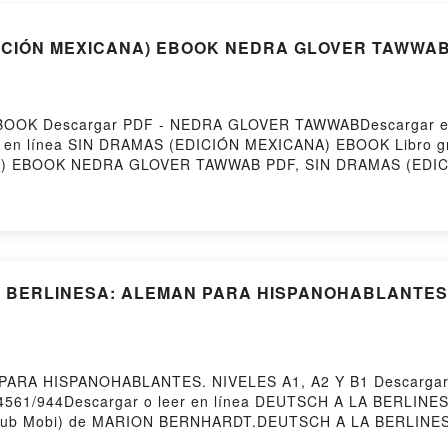
Descargar SIN DRAMAS (EDICIÓN MEXICANA) EBOOK NEDR
OOK Descargar PDF - NEDRA GLOVER TAWWABDescargar eBoo
eer en línea SIN DRAMAS (EDICIÓN MEXICANA) EBOOK Libro 
) EBOOK NEDRA GLOVER TAWWAB PDF, SIN DRAMAS (EDI
ICANA) EBOOK NEDRA GLOVER TAWWAB Leer en línea , S
DRAMAS (EDICIÓN MEXICANA) EBOOK NEDRA GLOVER TAWW
IN DRAMAS (EDICIÓN MEXICANA) EBOOK NEDRA GLOVER T
scargar gratisPowered by Firstory Hosting
A BERLINESA: ALEMAN PARA HISPANOHABLANTES. N
PARA HISPANOHABLANTES. NIVELES A1, A2 Y B1 Descarga
/libro/4561/944Descargar o leer en línea DEUTSCH A LA BE
DF ePub Mobi) de MARION BERNHARDT.DEUTSCH A LA BERLI
 PDF, DEUTSCH A LA BERLINESA: ALEMAN PARA HISPANOH