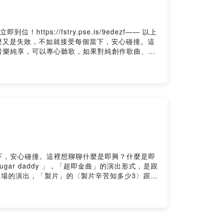
://fstry.pse.is/9edezf—— 以上
成功什麼又是失敗，不如就接受每個當下，安心碰撞。這
音樂純享，可以專心聽歌，如果對純創作歌曲、或
做過的事（十三）製片與sugar daddy）2.
邊有廁所的房間 （即興唱歌）（#308 即先生的I檔
一）生病以後）留言告訴我你對這一集的想法：
十點，在blueMonday來臨以前，讓《APOW's即興。音
w-geesingAPOW's Linktree：
w39@gmail.com想更深入認識 APOW 的即興創作與思考？
下，安心碰撞。這裡想聊聊什麼是即興？什麼是即
r daddy 」，「超即金曲」的演出形式，是跟
兩場的演出，「製片」的〈製片辛苦知多少3〉跟
//www.youtube.com/watch?
tube.com/watch?v=l0JuKR3Agn4 製片辛苦知多
〈製片辛苦知多少3〉女聲:張允曦（小8）即興樂手：楊易修
的 要照顧女明星有的女人她很漂亮但個性很難搞女