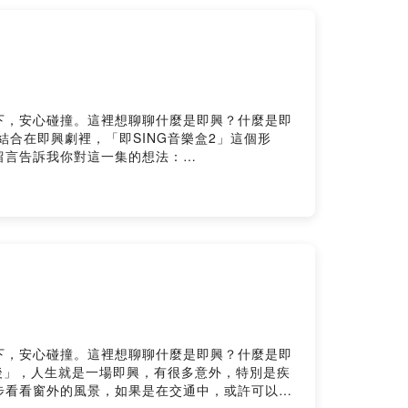
挑她不吃肉 她不喝牛奶她不吃太生的 或太熟的
製片：拜託 你在我的心目中是台灣第一的明星女
片的難題 就是女明星很高興我終於克服了她已經
還是半糖〉即興樂手：楊易修girl：爸爸 我的
你的房你最好小心講我告訴你給我小心講daddy：
的啊girl：真的嗎那我今天就跟你一起回家洗香香
下，安心碰撞。這裡想聊聊什麼是即興？什麼是即
rl：好好躺 好好躺daddy：今天在這裡 不管你全糖
合在即興劇裡，「即SING音樂盒2」這個形
839cpd4dkps/comments我是APOW，每個禮拜
留言告訴我你對這一集的想法：
即興面對日常與不日常的種種。網站：
十點，在blueMonday來臨以前，讓《APOW's即興。音
tps://pay.firstory.me/user/apowlucEmail給
w-geesingAPOW's Linktree：
作記錄。Powered by Firstory
w39@gmail.com想更深入認識 APOW 的即興創作與思考？
下，安心碰撞。這裡想聊聊什麼是即興？什麼是即
以後」，人生就是一場即興，有很多意外，特別是疾
步看看窗外的風景，如果是在交通中，或許可以多