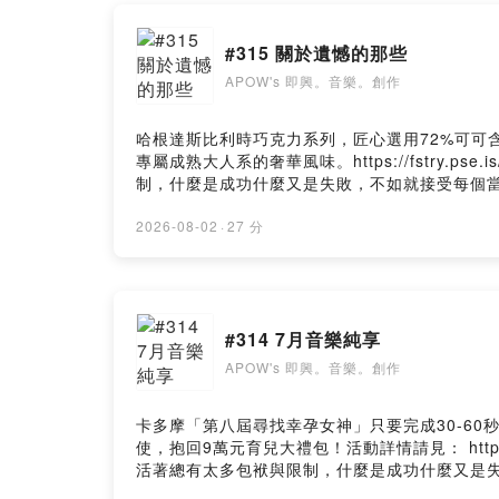
入門請走第0
第1-36集
#315 關於遺憾的那些
第37-81
APOW's 即興。音樂。創作
第82集開
我是APOW
哈根達斯比利時巧克力系列，匠心選用72%可可
起即興面對
專屬成熟大人系的奢華風味。https://fstry.ps
制，什麼是成功什麼又是失敗，不如就接受每個
興唱聊、聊聊「關於遺憾的那些」，上個月「未完
網站：
https
有什麼如果，結果或現在，會不會有什麼不同？
2026-08-02
·
27 分
APOW's Lin
可以回到自身，所以透過音樂、引導的方式，讓
據說可以請
「即興推薦」，雖然說口頭上講「遺憾的是」，
Email給我：
https://apowluc.firstory.io/join留言告訴
天晚上十點，在blueMonday來臨以前，讓《
#314 7月音樂純享
https://sites.google.com/view/apow-geesi
Powered by 
我：apow39@gmail.com想更深入認識 AP
APOW's 即興。音樂。創作
Hosting
卡多摩「第八屆尋找幸孕女神」只要完成30-60秒
使，抱回9萬元育兒大禮包！活動詳情請見： https://
活著總有太多包袱與限制，什麼是成功什麼又是
最後一週特別篇，彙整一個月的曲目做成音樂純享