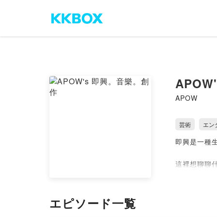
APOW
APOW
芸術
エン
即興是一種
這裡想聊聊
「即興劇」
透過觀眾提
エピソード一覧