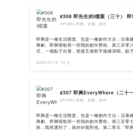
明星：我的個性很難搞這不是一天兩天的事製片：
還有什麼妳要不要自己跟大家說女明星：說了這麼
#308 即先生的I檔案（三十） 
優當然要控制妳的體重還有妳那渺小的胸妳就是每
不是當初那個醜小鴨現在是世界第一的女明星喔～
APOW's 即興。音樂。創作
是全糖還是半糖今天你要給我多少money ho
親愛的小女孩我告訴你 你就是sugar free雖然
即興是一種生活態度、也是一種創作方法；活著
daddy：來吧 進到我的房girl：好大好大dad
興劇、即興唱歌與一些我的創作歷程。第三百零八
還是半糖你就是我的可愛的小姑娘留言告訴我你對這一集的想法： h
式，一個點子出發，然後五個歌手接續演唱。點
天晚上十點，在blueMonday來臨以前，讓《
https://open.firstory.me/user/cke
https://sites.google.com/view/apow-geesi
樂。創作》用20分鐘的即興/音樂唱聊，陪你一起即興面對日常與
2026-06-14
·
15 分
我：apow39@gmail.com想更深入認識 AP
https://linktr.ee/apowluc據說可以請我喝咖啡
Hosting
前往即興宇宙個人網站 ↗，裡面有完整的文章、測驗與創作記
#307 即興EveryWhere（二
APOW's 即興。音樂。創作
即興是一種生活態度、也是一種創作方法；活著
興劇、即興唱歌與一些我的創作歷程。第三百零七
病，既然遇到了，就好好面對他。第二單元「即