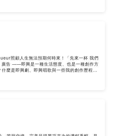
金句變成歌）4.樂齡班開場 （即興唱歌）（#312
ryWhere（二十二）一直下雨的時候）加入會員，
bo3vr1oh0839cpd4dkps/comments我是
音樂唱聊，陪你一起即興面對日常與不日常的種種。網
喝咖啡：
即興創作與思考？前往即興宇宙個人網站 ↗，裡面有完整的文章、
/9cueur照顧人生無法預期何時來！「先來一杯 我們
st 廣告 ——即興是一種生活態度、也是一種創作方
？什麼是即興劇、即興唱歌與一些我的創作歷程。
把一些有趣的文字變成歌，希望給大家一點微雞
首則是今年，有網紅拍片批評黃山料的創作很水，
，畢竟一個人的時間有限，如果能有機會得到更多
虧畢竟機會是 留給錢準備好的人努力不一定會成功
看你 因為根本 沒有人看你被分手了沒關係 以後
你你要記得愛自己最後 你才不是一無所有你還有病
在這，心卻在別處了。如果一段關係，讓你變得不
以痛苦，是因為你正在經歷痛苦。有些事情，你現
了。有些事情，等你想通了，你就想通了。加入會
ep3bo3vr1oh0839cpd4dkps/comments我是
片，苦甜交織，完美呈現黑巧克力的濃郁香醇，是