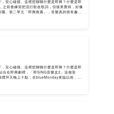
下，安心碰撞。這裡想聊聊什麼是即興？什麼是即
，之前會練習把流行歌改歌詞，但後來覺得，好像
看囉。第二單元「即興推薦」，音樂真的很有趣，
這個路徑，開始自己的創作。附上今天提到的歌
該道歉誰忘了誠實 誰換了地址誰說了從此以後相安無
我要你開始 我要你放肆膜拜愛 這愛的告別式喔～
來的事你忘了發誓 你換了解釋你說了青山綠水各憑
式 喔～ 你的告別式喔～ 是誰在犯賤 喔～ 是你
）不要再說 一切都只是個夢就算沒有結果 也不能算
因為真的傷過 真的也痛過真的沒結果 沒有人該說
的即興/音樂唱聊，陪你一起即興面對日常與不日常的
apowluc.firstory.io/據說可以請我咖啡：
下，安心碰撞。這裡想聊聊什麼是即興？什麼是即
合在即興劇裡，「即SING音樂盒2」這個形
天晚上十點，在blueMonday來臨以前，
io/據說可以請我咖啡：