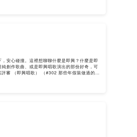
eMonday來臨以前，《APOW's即興。音
ry.me/user/apowlucEmail給我：
Powered by Firstory Hosting
下，安心碰撞。這裡想聊聊什麼是即興？什麼是即
對純創作歌曲、或是即興唱歌演出的部份好奇，可
評審 （即興唱歌） （#302 那些年假裝做過的事
唱）（#305 一起玩音樂（三十） 改詞之後改曲）
5 一起玩音樂（三十） 改詞之後改曲）7.酒促姊妹
歌）（#304 即先生的I檔案（二十九） 即SING
ttps://apowluc.firstory.io/據說可以請我咖