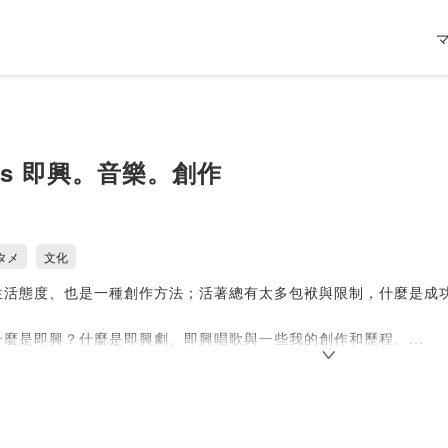
's 即興。音樂。創作
タメ
文化
生活態度、也是一種創作方法；活著總有太多包袱與限制，什麼是成
什麼是即興？什麼是即興劇、即興唱歌與一些我的創作和歷程。
是一種沒有預設劇本、角色與台詞等，完全由當下觀眾提供的點子作
供的歌名為靈感，現場與樂手、演員一起創作出獨一無二的歌曲。而