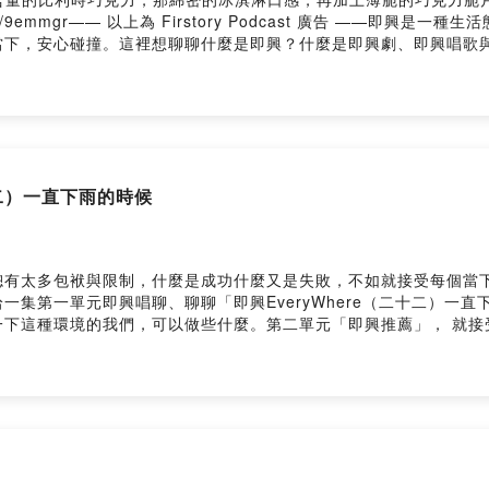
ay來臨以前，讓《APOW's即興。音樂。創作》用20分鐘的即興/
e.is/9emmgr—— 以上為 Firstory Podcast 廣告 ——
eesingAPOW's Linktree：https://linktr.ee/apowluc據說可以請我
當下，安心碰撞。這裡想聊聊什麼是即興？什麼是即興劇、即興唱歌
powlucEmail給我：apow39@gmail.com想更深入認識 APOW 的
要分享兩次我帶即興唱歌工作坊的一些小心得，主要也是介紹一下，
，會有即興劇/即興舞蹈或即興唱歌的工作坊，同時也是一個社交分享
prov.dance.party/附上今天提到的歌曲：〈樂齡班開場〉今天感到非
管現在有沒有想法我看到就一直唱下去這一間教室比我想的還要大你
場〉親愛的大家來來 下一場的活動就要展開再給大家一點時間慢慢靠
持節目： https://apowluc.firstory.io/join留言
二十二）一直下雨的時候
p3bo3vr1oh0839cpd4dkps/comments我是APOW，每個禮拜天晚上
不日常的種種。網站：https://sites.google.com/view/apo
：https://pay.firstory.me/user/apowlucEmail給我：apo
錄。Powered by Firstory Hosting
總有太多包袱與限制，什麼是成功什麼又是失敗，不如就接受每個當
一集第一單元即興唱聊、聊聊「即興EveryWhere（二十二）一
一下這種環境的我們，可以做些什麼。第二單元「即興推薦」， 就接
rstory.io/join留言告訴我你對這一集的想法：
p3bo3vr1oh0839cpd4dkps/comments我是APOW，每個禮拜天晚上
不日常的種種。網站：https://sites.google.com/view/apo
：https://pay.firstory.me/user/apowlucEmail給我：apo
錄。Powered by Firstory Hosting