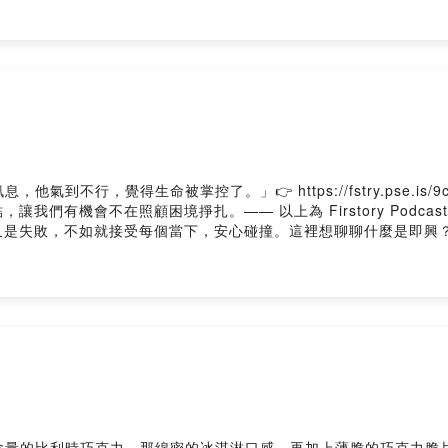
）（#313 當金句變成歌）3.黃山料金句歌 （即興彈唱）（#313 當
#312 無須準備、直接現身）6.h8(即興演奏)（#311 即興Eve
n留言告訴我你對這一集的想法： https://open.firstory.me/user/ckep3
ay來臨以前，讓《APOW's即興。音樂。創作》用20分鐘的即興/
eesingAPOW's Linktree：https://linktr.ee/apowluc據說可以請我
powlucEmail給我：apow39@gmail.com想更深入認識 APOW 的
氣到不行，覺得生命被掌控了。」👉 https://fstry.pse.is
我們有機會不在照顧困境掙扎。—— 以上為 Firstory Podca
又是失敗，不如就接受每個當下，安心碰撞。這裡想聊聊什麼是即興
句變成歌」，之前分享過的心靈即湯系列，就是用即興彈唱的方式，
底的時候，網路上蒐集一些厭世金句，然後排列成像歌的樣子。第二
單元「即興推薦」， 網路上有很多有趣的金句，也歡迎大家投稿給我
提到的歌曲：〈2024厭世金句歌〉忍一時越想越氣 退一步越想越
明天也不會開心那就好好活下去 反正每天都有新打擊不要在意別人怎麼
才沒有什麼冷漠的人 只是人家暖的不是你你要愛自己 因為沒有人愛
他不是對的人；對的人，是會讓你笑的人。你若不愛我了，你就不會人
你，你再完美他都嫌多餘；他若愛你，你不用多好他都愛你痛苦之所
以痛苦，是因為你正在經歷痛苦。有些事情，等你想通了，你就想通
join留言告訴我你對這一集的想法： https://open.firstory.me/user/ck
含量的比利時巧克力，那綿密的冰淇淋口感，再加上薄脆的巧克力脆