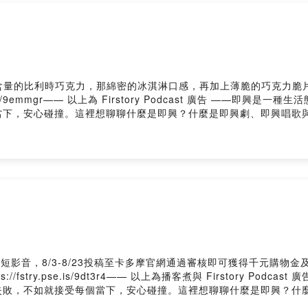
集：
https://reurl.cc/9r6zZ8
為基礎即興/即興劇/即興唱歌介紹
集開始主題式單元，包含原創與即興的部份（相關主題式播放清單：
http
始，有更多線上即興節目製作與合作夥伴
，每個禮拜天晚上十點，在blueMonday來臨以前，讓《APOW'
含量的比利時巧克力，那綿密的冰淇淋口感，再加上薄脆的巧克力脆
日常與不日常的種種。
e.is/9emmgr—— 以上為 Firstory Podcast 廣告 ——
當下，安心碰撞。這裡想聊聊什麼是即興？什麼是即興劇、即興唱歌
成的短篇迴廊」，《迴廊編號 05：錯過的旋律與未竟之語》，演
://sites.google.com/view/apow-geesing
這一集要分享其中一次排練的暖身，即興演員到了一個階段，往往離
ktree：
https://linktr.ee/apowluc
大家重新想起過去一些事情。大家如果有興趣，也可以找個舒適的角
我喝咖啡：
https://pay.firstory.me/user/apowluc
但可能可以是如果的是，不一定要悲傷或遺憾，如果是幸好呢？加入
apow39@gmail.com
我你對這一集的想法： https://open.firstory.me/user/ckep3bo3v
APOW's即興。音樂。創作》用20分鐘的即興/音樂唱聊，陪你一起
ngAPOW's Linktree：https://linktr.ee/apowluc據說可以請我喝咖啡：ht
Firstory Hosting
OW 的即興創作與思考？前往即興宇宙個人網站 ↗，裡面有完整的文章、測驗與創
短影音，8/3-8/23投稿至卡多摩官網通過審核即可獲得千元購物金
fstry.pse.is/9dt3r4—— 以上為播客煮與 Firstory Po
失敗，不如就接受每個當下，安心碰撞。這裡想聊聊什麼是即興？什
，可以專心聽歌，如果對純創作歌曲、或是即興唱歌演出的部份好奇