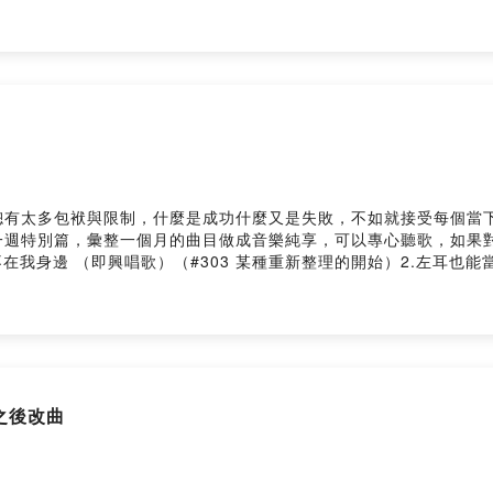
路要走，要善待我們的身體陪我們好好走。每個禮拜天晚上十點，在blu
起即興面對日常與不日常的種種。留言告訴我你對這一集的想法：
vr1oh0839cpd4dkps/comments據說可以請我咖啡：https://pay.firsto
的即興創作與思考？前往即興宇宙個人網站 ↗，裡面有完整的文章、測驗與創作記錄。
總有太多包袱與限制，什麼是成功什麼又是失敗，不如就接受每個當
一週特別篇，彙整一個月的曲目做成音樂純享，可以專心聽歌，如果
我身邊 （即興唱歌）（#303 某種重新整理的開始）2.左耳也能當
即興唱歌）（#303 某種重新整理的開始）4.謝謝愛過我 （即興彈
（三十） 改詞之後改曲）6.謝謝愛過我（ai） （即興彈唱）（#30
十二）酒促姊妹花與失聰的評審）8.即SING音樂盒2-炸雞店 （即興唱
ry.me/user/ckep3bo3vr1oh0839cpd4dkps/comments網站：h
ail給我：apow39@gmail.comPowered by Firstory Hosting
詞之後改曲