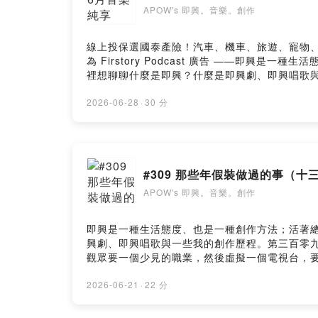
APOW's 即興。音樂。創作
線上投保選國泰產險！汽車、機車、旅遊、寵物、住宅險，
為 Firstory Podcast 廣告 ——
裡想聊聊什麼是即興？什麼是即興劇、即興唱歌
是即興唱歌演出的部份好奇，可以回頭聽前面的集數呦
製片辛苦之多少3 （即興唱歌）（#309 那些年假裝
2026-06-28
·
30 分
案（三十） 即SING音樂盒2-海邊有廁所的房間）4
https://open.firstory.me/user/cke
樂。創作》用20分鐘的即興/音樂唱聊，陪你一起即興面對日常與
https://linktr.ee/apowluc據說可以請我喝咖啡
#309 那些年假裝做過的事（十三）
前往即興宇宙個人網站 ↗，裡面有完整的文章、測驗與創作記
APOW's 即興。音樂。創作
即興是一種生活態度、也是一種創作方法；活著
興劇、即興唱歌與一些我的創作歷程。第三百零九集
觀眾要一個少見的職業，然後虛擬一個電視台，要
「SUGAR DADDY」的〈爸爸我的是全糖還是半糖〉
v=sPExPO-MTmQ 戀上我的屍https://www.yout
2026-06-21
·
22 分
少3https://www.youtube.com/wa
製片：想必你們都聽過了製片難搞1&2我想現在