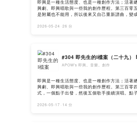
即興是一種生活態度、也是一種創作方法；活著
興劇、即興唱歌與一些我的創作歷程。第三百零
是附屬也不能用，所以後來又自己重新譜曲，變
有很多不同的玩法，在我開始寫完整歌曲之前，
曲：〈愛的告別式〉（〈Bad Rommance〉
2026-05-24
·
26 分
事 哪來的事誰忘了發誓 誰換了解釋誰說了青山綠
誰的告別式 喔～ 你的告別式喔～ 是誰該告別 
本事 自以為是我要你記住 我要你覺悟我和你 畫
該道歉喔～ 你的告別式 喔～ 是你該告別喔～ 
#304 即先生的I檔案（二十九） 
錯因為真的愛過 真的擁抱過就算沒結果 沒有人該
相愛是個錯謝謝愛過我每個禮拜天晚上十點，在blu
APOW's 即興。音樂。創作
種種。任何跟我分享： https://open.firstory.me/
https://pay.firstory.me/user/apowlucEmai
即興是一種生活態度、也是一種創作方法；活著
興劇、即興唱歌與一些我的創作歷程。第三百零四
式，一個點子出發，然後五個歌手接續演唱。點子：
《APOW's即興。音樂。創作》用20分鐘的即
https://open.firstory.me/user/ckep3bo3
2026-05-17
·
14 分
https://pay.firstory.me/user/apowlucEmai
#303 某種重新整理的開始