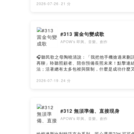
52 （限定曲目）2.2024厭世金句歌（即興彈唱
2026-07-26
·
21 分
無須準備、直接現身）5.劇舞即開場 （即興唱歌）（
支持節目： https://apowluc.firstory.io/joi
APOW，每個禮拜天晚上十點，在blueMond
站：https://sites.google.com/view/apow-g
#313 當金句變成歌
https://pay.firstory.me/user/a
測驗與創作記錄。Powered by Firstory Hosting
APOW's 即興。音樂。創作
🎧聽民歌之母陶曉清說：「我把他手機搶過來刪訊息，他
再聊」聆聽照顧者、陪你預備長照未來！點擊連結，讓
法；活著總有太多包袱與限制，什麼是成功什麼
第三百一拾三集第一單元即興唱聊、聊聊「當金
湯、微吐槽。今天分享兩首歌，一首是2024年
2026-07-19
·
24 分
所以我特別找了幾句來變成歌，聽聽看囉。第二
不同的眼光與視角，那會是很美好的事。附上今天
但不努力 一定會很輕鬆今天不開心沒關係 反正
還有更差的你以為他不會表達 其實他就是不愛你
#312 無須準備、直接現身
啊 朋友〈黃山料金句歌〉如果他總讓你哭，那
像自己，那它就不是、一段對的關係。他若不愛
APOW's 即興。音樂。創作
在想不通，等你想通了，你就想通了。痛苦之所
員，支持節目： https://apowluc.firstory.io/
哈根達斯比利時巧克力系列，匠心選用72%可可