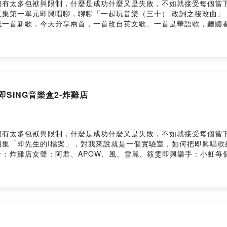
總有太多包袱與限制，什麼是成功什麼又是失敗，不如就接受每個當
五集第一單元即興唱聊，聊聊「一起玩音樂（三十） 改詞之後改曲」
成一首新歌，今天分享兩首，一首改自英文歌、一首是華語歌，聽聽
我沒想過能作曲唱歌，就先從改詞開始，有興趣的朋友，也可以參考
改詞）喔～ 誰的告別式 喔～ 誰的告別式喔～ 是誰在犯賤 喔～ 是誰
水各憑本事 自以為是我要你記住 我要你覺悟我和你 畫下了休止符
喔～ 是你該告別你忘了誠實 你換了地址你說了從此以後相安無事 哪
下了休止符我要你開始 我要你放肆膜拜愛 這愛的告別式喔～ 誰的告別
愛的告別式 喔～ 是愛該告別〈謝謝愛過我〉（〈可惜沒如果〉 改詞
即SING音樂盒2-炸雞店
說 相遇是個錯不要再說 承諾都化作泡沫就算當作解脫 終究曾許過
eMonday來臨以前，《APOW's即興。音樂。創作》用20分鐘
user/ckep3bo3vr1oh0839cpd4dkps/comments網站：https://
l給我：apow39@gmail.comPowered by Firstory Hosting
總有太多包袱與限制，什麼是成功什麼又是失敗，不如就接受每個當
集「即先生的I檔案」，對我來說就是一個實驗室，如何把即興唱歌結
炸雞店女聲：阿君、APOW、風、雪麗、筱雯即興樂手：小虹每個禮拜
興/音樂唱聊，陪你一起即興面對日常與不日常的種種。任何跟我分享：
vr1oh0839cpd4dkps/comments網站：https://apowluc.firstory.
l給我：apow39@gmail.comPowered by Firstory Hosting