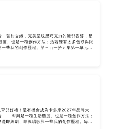
s://apowluc.firstory.io/playlists
）
s即興。音樂。創作》用20分鐘的即興/音樂唱聊，陪你一
片，苦甜交織，完美呈現黑巧克力的濃郁香醇，是
即興是一種生活態度、也是一種創作方法；活著總有太多包袱與限
與一些我的創作歷程。第三百一拾五集第一單元即
出主要是一些關於遺憾的故事，或者說，當初要是
開本色演出，開始創造新的故事，但有時候，還是
落來聽聽，然後把暫停，好好想想自己。第二單元
會員，支持節目：
r1oh0839cpd4dkps/comments我是APOW，每個禮拜
即興面對日常與不日常的種種。網站：
tps://pay.firstory.me/user/apowlucEmail給
作記錄。Powered by Firstory
及育兒好禮！還有機會成為卡多摩2027年品牌大
dcast 廣告 ——即興是一種生活態度、也是一種創作方法；
麼是即興劇、即興唱歌與一些我的創作歷程。每月
，可以回頭聽前面的集數呦～曲序：1.金光神咒