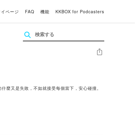
マイページ
FAQ
機能
KKBOX for Podcasters
シェア
功什麼又是失敗，不如就接受每個當下，安心碰撞。
為靈感發展的一種戲劇演出型式；「即興唱歌」則是
「即興音樂劇」，則是綜合戲劇與音樂的完整演出。