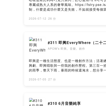
APOW，每個禮拜天晚上十點，在blueMond
專屬成熟大人系的奢華風味。https://fstry.ps
站：https://sites.google.com/view/apow-g
制，什麼是成功什麼又是失敗，不如就接受每個
https://pay.firstory.me/user/a
興唱聊、聊聊「無須準備、直接現身」，這集是
測驗與創作記錄。Powered by Firstory Hosting
興推薦」， 劇舞即每個月月中的週三或週六晚上
2026-07-12
·
26 分
https://www.instagram.com/im
麼是即興即興就是像這樣子想唱什麼就唱下去不
來合唱一起在這裡來迎接音樂的美好〈劇舞即開
好的話讓我們圍在圓上圍在圓上一個圓啊不用管他加入會員，支
#311 即興EveryWhere（
https://open.firstory.me/user/cke
樂。創作》用20分鐘的即興/音樂唱聊，陪你一起即興面對日常與
APOW's 即興。音樂。創作
https://linktr.ee/apowluc據說可以請我喝咖啡
前往即興宇宙個人網站 ↗，裡面有完整的文章、測驗與創作記
即興是一種生活態度、也是一種創作方法；活著
興劇、即興唱歌與一些我的創作歷程。第三百一拾
的雨季，整天下雨，暴雨的時候還淹水，想分享
景。加入會員，支持節目： https://apowluc.fi
https://open.firstory.me/user/cke
2026-07-05
·
27 分
樂。創作》用20分鐘的即興/音樂唱聊，陪你一起即興面對日常與
https://linktr.ee/apowluc據說可以請我喝咖啡
前往即興宇宙個人網站 ↗，裡面有完整的文章、測驗與創作記
#310 6月音樂純享