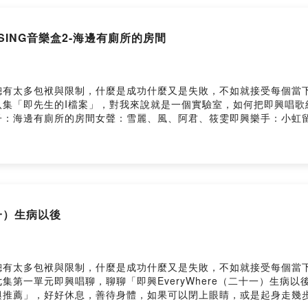
所以我帶她帶了好幾部電影她現在還是一樣驕傲還有她吃東西也非常
多 你要不要想想你每天嫌我太胖你嫌我東嫌我西還有 嫌我胸部太小
即SING音樂盒2-海邊有廁所的房間
一餐都吃太多現在只能賣燕麥粥賣成這樣 就變成這樣的好身材囉製
製片的功用真是優你看她的笑容是不是已經被她打動〈爸爸我的是全糖
ney爸爸 爸爸到底我是全糖還是半糖你要是沒給我講清楚今天我就不上
妳很甜 但是沒有熱量這樣的女孩 我最喜歡girl：真的嗎daddy：真
總有太多包袱與限制，什麼是成功什麼又是失敗，不如就接受每個當
dy：進到我的床girl：好軟好軟daddy：這裡就是今天我們兩人的天堂gi
集「即先生的I檔案」，對我來說就是一個實驗室，如何把即興唱歌結
ttps://open.firstory.me/user/ckep3bo3vr1oh0
子：海邊有廁所的房間女聲：雪麗、風、阿君、筱雯即興樂手：小虹
APOW's即興。音樂。創作》用20分鐘的即興/音樂唱聊，陪你一起
p3bo3vr1oh0839cpd4dkps/comments我是APOW，每個禮拜天晚上
ngAPOW's Linktree：https://linktr.ee/apowluc據說可以請我喝咖啡：ht
不日常的種種。網站：https://sites.google.com/view/apo
OW 的即興創作與思考？前往即興宇宙個人網站 ↗，裡面有完整的文章、測驗與創
：https://pay.firstory.me/user/apowlucEmail給我：apo
錄。Powered by Firstory Hosting
十一）生病以後
總有太多包袱與限制，什麼是成功什麼又是失敗，不如就接受每個當
集第一單元即興唱聊，聊聊「即興EveryWhere（二十一）生病
興推薦」，好好休息，善待身體，如果可以閉上眼睛，或是起身走幾