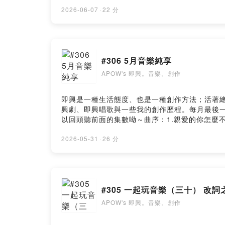
深呼吸幾次，不用太急著前往目的地，人生還有很多
樂。創作》用20分鐘的即興/音樂唱聊，陪你一
2026-06-07
·
22 分
https://open.firstory.me/user/ckep3bo3
apow39@gmail.com想更深入認識 APOW 
#306 5月音樂純享
APOW's 即興。音樂。創作
即興是一種生活態度、也是一種創作方法；活著
興劇、即興唱歌與一些我的創作歷程。每月最後
以回頭聽前面的集數呦～曲序：1.親愛的你怎麼不在
（十二）酒促姊妹花與失聰的評審）3.即興心情 （
5.愛的告別式 （原創歌曲）（#305 一起玩音樂
2026-05-31
·
26 分
花 （即興唱歌） （#302 那些年假裝做過的事（
音樂盒2-炸雞店）任何跟我分享： https://open.firsto
啡：https://pay.firstory.me/user/apowlucEm
#305 一起玩音樂（三十） 改
APOW's 即興。音樂。創作