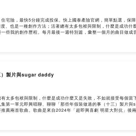
最快5分鐘完成投保。快上國泰產險官網，簡單點選，保障立即到位！https
即興是一種生活態度、也是一種創作方法；活著總有太多包袱與限制，什麼是
與一些我的創作歷程。每月最後一週特別篇，彙整一個月的曲目做成
～曲序：1.爸爸我是全糖還是半糖 （即興唱歌）（#309 那些年假裝
做過的事（十三）製片與sugar daddy）3.即SING音樂盒2-海
.59.12(完整)(即興演奏)（#307 即興EveryWhere（二十
p3bo3vr1oh0839cpd4dkps/comments我是APOW，每個禮拜天晚上
不日常的種種。網站：https://sites.google.com/view/apo
：https://pay.firstory.me/user/apowlucEmail給我：apo
製片與sugar daddy
錄。Powered by Firstory Hosting
總有太多包袱與限制，什麼是成功什麼又是失敗，不如就接受每個當
第一單元即興唱聊、聊聊「那些年假裝做過的事（十三）製片與suga
推薦兩首歌曲。歌曲是來自2024年「超即興喜劇 明星大對抗」後
。第二單元「即興推薦」， 四首超即金曲都上線了，歡迎收看影像版:https:
ube.com/watch?v=eWjZxVR1p4M 主持你的心https://www.you
tch?v=_ajSQingRjo 爸爸我的是全糖還是半糖附上今天提到的歌曲：
就讓你們知道 它的3製片真的非常忙碌他要照顧東照顧西還有最重要