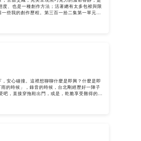
音樂唱聊，陪你一起即興面對日常與不日常的種種。網
即興是一種生活態度、也是一種創作方法；活著總有太多包袱與限
喝咖啡：
與一些我的創作歷程。第三百一拾二集第一單元即
即興創作與思考？前往即興宇宙個人網站 ↗，裡面有完整的文章、
關於學即興這件事情，要怎麼開始。第二單元「即
的聚會，歡迎大家參與，也可以追蹤他的ig：
常的開心可以來到這裡因為佩君老師非常的用心讓你們聽聽看 什
們的歌聲也比我想的還要好我非常期待大家會一起
過來還有人想上廁所嗎有的話再給你一下如果準備
告訴我你對這一集的想法：
十點，在blueMonday來臨以前，讓《APOW's即興。音
w-geesingAPOW's Linktree：
w39@gmail.com想更深入認識 APOW 的即興創作與思考？
下，安心碰撞。這裡想聊聊什麼是即興？什麼是即
直下雨的時候」，錄音的時候，台北剛經歷好一陣子
受吧，直接穿拖鞋出門，或是，乾脆享受難得的雨
十點，在blueMonday來臨以前，讓《APOW's即興。音
w-geesingAPOW's Linktree：
w39@gmail.com想更深入認識 APOW 的即興創作與思考？