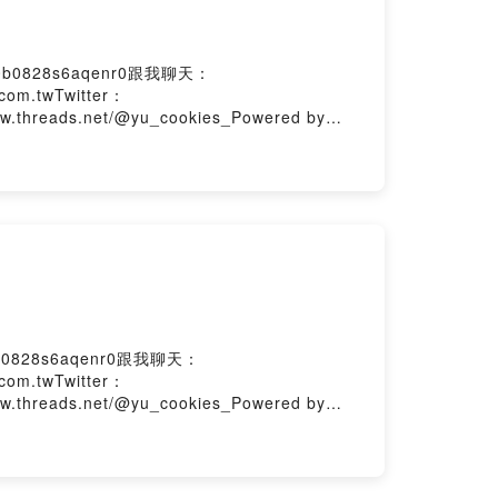
c0b0828s6aqenr0跟我聊天：
com.twTwitter：
ww.threads.net/@yu_cookies_Powered by
b0828s6aqenr0跟我聊天：
com.twTwitter：
ww.threads.net/@yu_cookies_Powered by