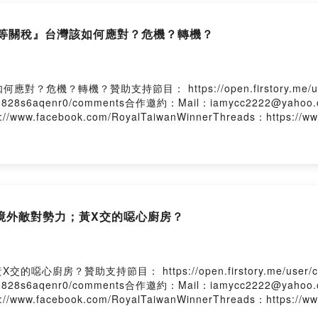
.firstory.me/join/royaltaiwanwinner
對等關稅』台灣該如何應對？危機？轉機？
給我：
cc2222@yahoo.com.tw
tps://twitter.com/RoyalTaiwanWin
？轉機？贊助支持節目： https://open.firstory.me/user/
//www.facebook.com/RoyalTaiwanWinner
yvc0b0828s6aqenr0/comments合作邀約：Mail：iamycc2222@yahoo.
ps://www.facebook.com/RoyalTaiwanWinnerThreads：https://w
ttps://www.threads.net/@yu_cookies_
Firstory Hosting
境外敵對勢力；黃X交的噁心廚房？
贊助支持節目： https://open.firstory.me/user/ckiy
yvc0b0828s6aqenr0/comments合作邀約：Mail：iamycc2222@yahoo.
ps://www.facebook.com/RoyalTaiwanWinnerThreads：https://w