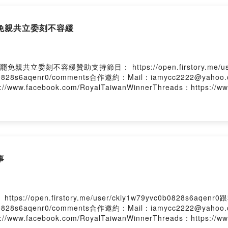
罷免親共立委刻不容緩
親共立委刻不容緩贊助支持節目： https://open.firstory.me/user
yvc0b0828s6aqenr0/comments合作邀約：Mail：iamycc2222@yahoo.
ps://www.facebook.com/RoyalTaiwanWinnerThreads：https://w
事
pen.firstory.me/user/ckiy1w79yvc0b0828s6aqenr
yvc0b0828s6aqenr0/comments合作邀約：Mail：iamycc2222@yahoo.
ps://www.facebook.com/RoyalTaiwanWinnerThreads：https://w