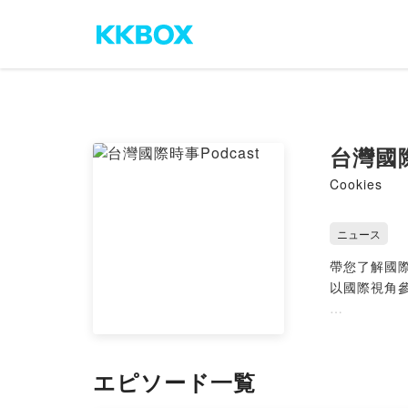
台灣國際
Cookies
ニュース
帶您了解國
以國際視角
人性、溫度
訂閱追蹤+
エピソード一覧