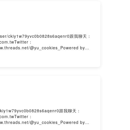
ckiy1w79yvc0b0828s6aqenr0跟我聊天：
com.twTwitter：
ww.threads.net/@yu_cookies_Powered by
1w79yvc0b0828s6aqenr0跟我聊天：
com.twTwitter：
ww.threads.net/@yu_cookies_Powered by