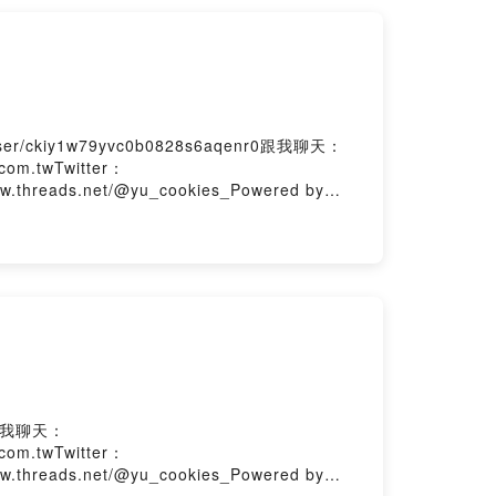
/ckiy1w79yvc0b0828s6aqenr0跟我聊天：
com.twTwitter：
ww.threads.net/@yu_cookies_Powered by
0跟我聊天：
com.twTwitter：
ww.threads.net/@yu_cookies_Powered by