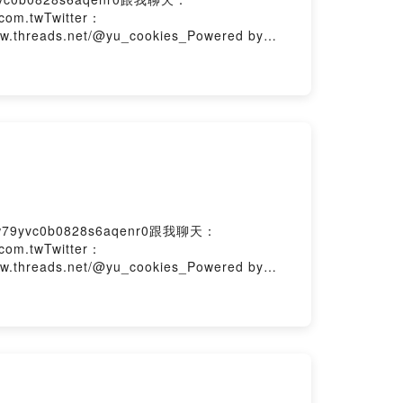
com.twTwitter：
ww.threads.net/@yu_cookies_Powered by
79yvc0b0828s6aqenr0跟我聊天：
com.twTwitter：
ww.threads.net/@yu_cookies_Powered by