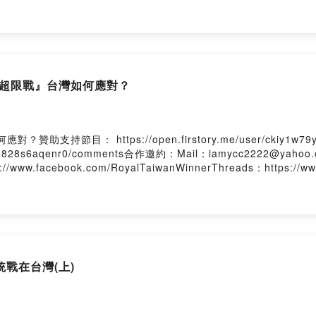
『超限戰』台灣如何應對？
節目： https://open.firstory.me/user/ckiy1w79y
yvc0b0828s6aqenr0/comments合作邀約：Mail：iamycc2222@yahoo.
ps://www.facebook.com/RoyalTaiwanWinnerThreads：https://w
戰在台灣(上)