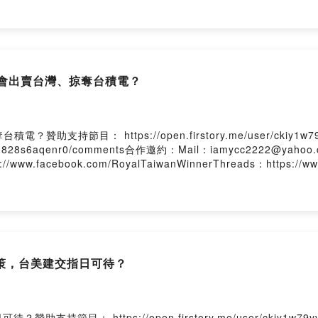
也會出賣台灣、掠奪台積電？
持節目： https://open.firstory.me/user/ckiy1w79
yvc0b0828s6aqenr0/comments合作邀約：Mail：iamycc2222@yahoo.
ps://www.facebook.com/RoyalTaiwanWinnerThreads：https://w
策，台美建交指日可待？
目： https://open.firstory.me/user/ckiy1w79yv