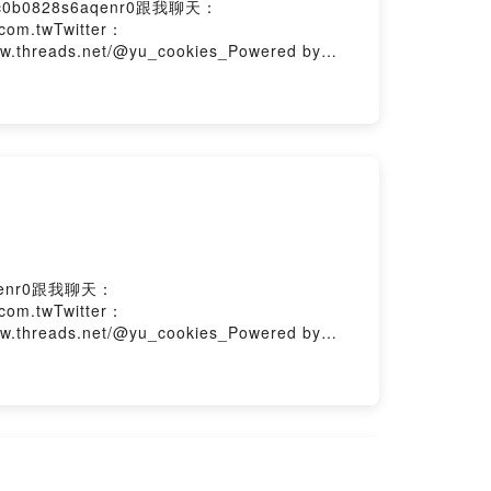
c0b0828s6aqenr0跟我聊天：
com.twTwitter：
ww.threads.net/@yu_cookies_Powered by
aqenr0跟我聊天：
com.twTwitter：
ww.threads.net/@yu_cookies_Powered by