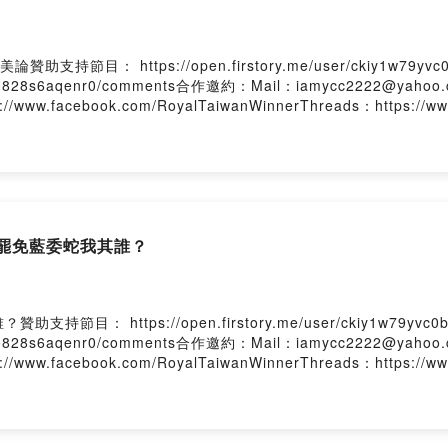
持節目： https://open.firstory.me/user/ckiy1w79yv
yvc0b0828s6aqenr0/comments合作邀約：Mail：iamycc2222@yahoo.
ps://www.facebook.com/RoyalTaiwanWinnerThreads：https://w
；罷免藍委蛇我其誰？
： https://open.firstory.me/user/ckiy1w79yvc0
yvc0b0828s6aqenr0/comments合作邀約：Mail：iamycc2222@yahoo.
ps://www.facebook.com/RoyalTaiwanWinnerThreads：https://w