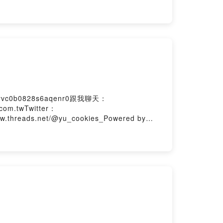
vc0b0828s6aqenr0跟我聊天：
com.twTwitter：
ww.threads.net/@yu_cookies_Powered by