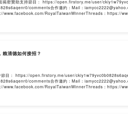
： https://open.firstory.me/user/ckiy1w79yv
yvc0b0828s6aqenr0/comments合作邀約：Mail：iamycc2222@yahoo.
ps://www.facebook.com/RoyalTaiwanWinnerThreads：https://w
，賴清德如何接招？
://open.firstory.me/user/ckiy1w79yvc0b0828s6
yvc0b0828s6aqenr0/comments合作邀約：Mail：iamycc2222@yahoo.
ps://www.facebook.com/RoyalTaiwanWinnerThreads：https://w
灣該如何應對？Trump解除TikTok禁令？