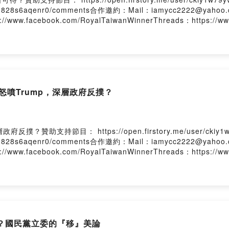
yvc0b0828s6aqenr0/comments合作邀約：Mail：iamycc2222@yahoo.
ps://www.facebook.com/RoyalTaiwanWinnerThreads：https://w
怒噴Trump，深層政府反撲？
支持節目： https://open.firstory.me/user/ckiy1w
yvc0b0828s6aqenr0/comments合作邀約：Mail：iamycc2222@yahoo.
ps://www.facebook.com/RoyalTaiwanWinnerThreads：https://w
騙？國民黨立委的『移』美論