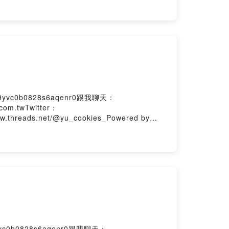
yvc0b0828s6aqenr0跟我聊天：
com.twTwitter：
ww.threads.net/@yu_cookies_Powered by
c0b0828s6aqenr0跟我聊天：