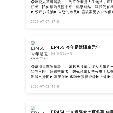
🎧聽藝人苗可麗說：「到底什麼是人生無常，直到經歷過才
顧者、陪你預備長照未來！點擊連結，讓我們有機會不在照
▶️ 致癌沙拉油▶️ 自戀的市長▶️ 霸凌案更多合作優惠http
法： https://open.firstory.me/user/clic
wetofriends@gmail.com-重新路一段 Facebo
2026-07-07
·
47 分
EP455 今年是遮陽傘元年
重新路一段
🄴
🎧聽演員李運慶說：「幫爸爸換藥，發炎反覆近一年，我
我們再聊」聆聽照顧者、陪你預備長照未來！點擊連結，讓
鄭麗文掃街▶️ 蕭美琴▶️ 遮陽傘實價登錄▶️ 台劇▶️ 不
https://open.firstory.me/user/clicsolp
重新路一段 Facebook重新路一段 Instagram重新路一
2026-07-02
·
40 分
EP454 一支遮陽傘七百多萬 住