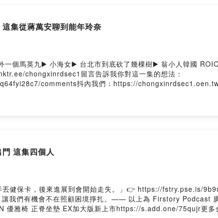
玲 這集從蔣萬安聊到能年玲奈
外一個馬英九▶️ 小海女▶️ 台北市到底砍了幾棵樹▶️ 翁小人韓國 ROI
://linktr.ee/chongxinrdsec1留言告訴我你對這一集的想法：
s01uy01q64fyi28c7/comments抖內我們：https://chongxinrdsec1
段 YouTube重新路一段 ThreadsPowered by Firstory Hosti
出門 這集四個人
，後來進展到會開始走失。」👉 https://fstry.pse.is/
機會不在照顧困境掙扎。—— 以上為 Firstory Podcast 廣告
椅 正脊坐墊 EX加大版新上市https://s.add.one/75qujr更多合作優惠h