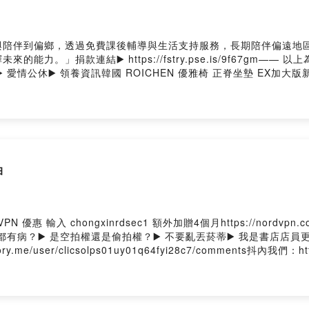
與陪伴到偏鄉，透過免費課後輔導與生活支持服務，長期陪伴偏遠地
連結▶️ https://fstry.pse.is/9f67gm—— 以上為 FMTa
情公休▶️ 領養資訊韓國 ROICHEN 優雅椅 正脊坐墊 EX加大版新上市ht
你對這一集的想法： https://open.firstory.me/user/clicsolps01u
來信接洽：wetofriends@gmail.com-重新路一段 Facebook重新路一
油
 輸入 chongxinrdsec1 額外加贈4個月https://nordvpn.c
？▶️ 是空拍權還是偷拍權？▶️ 不要亂丟菸蒂▶️ 我是書店店員更多合作優惠htt
.me/user/clicsolps01uy01q64fyi28c7/comments抖內我們：ht
book重新路一段 Instagram重新路一段 YouTube重新路一段 ThreadsPo