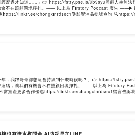
知道……」👉 https://fstry.pse.is/9b9syu照顧
顧困境掙扎。—— 以上為 Firstory Podcast 廣告 ——▶️
s://linktr.ee/chongxinrdsec1受影響油品批號查詢 🔍https
solps01uy01q64fyi28c7/comments抖內我們：https://chongxinr
ok重新路一段 Instagram重新路一段 YouTube重新路一段 ThreadsPower
跟哥哥都想這會持續到什麼時候呢？」👉 https://fstry.pse
我們有機會不在照顧困境掙扎。—— 以上為 Firstory Podcas
當黨產更多合作優惠https://linktr.ee/chongxinrdsec1留
s01uy01q64fyi28c7/comments抖內我們：https://chongxinrdsec1
段 YouTube重新路一段 ThreadsPowered by Firstory Hosti
四樓也有淹水慰問金 AI防災是加LINE