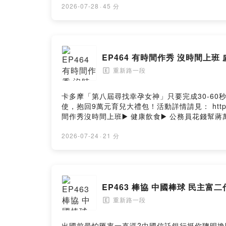
重新路一段 Facebook重新路一段 Instagram重新路一
2026-07-28
·
45 分
EP464 有時間作秀 沒時間上
重新路一段
🄴
卡多摩「第八屆尋找幸孕女神」只要完成30-60秒
使，抱回9萬元育兒大禮包！活動詳情請見： https://fs
間作秀沒時間上班▶️ 健康飲食▶️ 公務員花錢幫蔣萬安做
https://linktr.ee/chongxinrdsec1留言告訴我
https://chongxinrdsec1.oen.tw工商合作
2026-07-24
·
21 分
ThreadsPowered by Firstory Hosting
EP463 棒協 中國棒球 民主富
重新路一段
🄴
出國前最怕匯率一直漲?中國信託銀行挺你聰明換