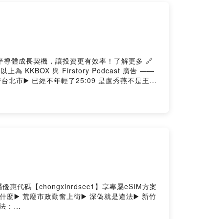
 半導體成長契機，讓投資更有效率！了解更多 🔗
KKBOX 與 Firstory Podcast 廣告 ——
管台北市▶️ 已經不年輕了25:09 是盧秀燕不是王鴻
ngxinrdsec1加入會員，支持節目：
r/clicsolps01uy01q64fyi28c7/comments抖內我
新路一段 Instagram重新路一段 YouTube重新路一段
路專屬優惠代碼【chongxinrdsec1】享專屬eSIM方案
️ 荒廢市政勤奮上街▶️ 深偽就是違法▶️ 新竹
想法：
.oen.tw工商合作來信接洽：wetofriends@gmail.com-