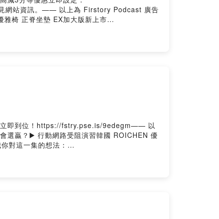
資訊。—— 以上為 Firstory Podcast 廣告
N 優雅椅 正脊坐墊 EX加大版新上市
.oen.tw工商合作來信接洽：wetofriends@gmail.com-
ng
://fstry.pse.is/9edegm—— 以
反正會選贏？▶️ 行動網路受阻演習韓國 ROICHEN 優
留言告訴我你對這一集的想法：
.oen.tw工商合作來信接洽：wetofriends@gmail.com-
ng