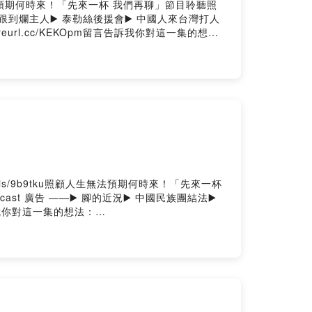
人生無法預期何時來！「先來一杯 我們再聊」節目聆聽照
 跟到爛主人▶️ 泰勒絲後援會▶️ 中國人來台灣打人
://reurl.cc/KEKOpm留言告訴我你對這一集的想
dsec1.oen.tw工商合作來信接洽：
ed by Firstory Hosting
.is/9b9tku照顧人生無法預期何時來！「先來一杯
t 廣告 ——▶️ 腳的近況▶️ 中國民族團結法▶️
言告訴我你對這一集的想法：
.oen.tw工商合作來信接洽：wetofriends@gmail.com-
ng