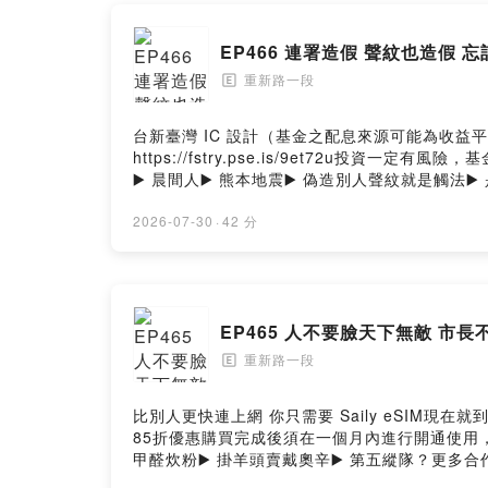
EP466 連署造假 聲紋也造假
重新路一段
🄴
台新臺灣 IC 設計（基金之配息來源可能為收益平
https://fstry.pse.is/9et72u投資一
▶️ 晨間人▶️ 熊本地震▶️ 偽造別人聲紋就是觸法
薇韓國 ROICHEN 優雅椅 正脊坐墊 EX加大版新上https
https://clicsolps01uy01q64fyi28c7.first
2026-07-30
·
42 分
們：https://chongxinrdsec1.oen.tw工
ThreadsPowered by Firstory Hosting
EP465 人不要臉天下無敵 市
重新路一段
🄴
比別人更快連上網 你只需要 Saily eSIM現在就到 htt
85折優惠購買完成後須在一個月內進行開通使用，如
甲醛炊粉▶️ 掛羊頭賣戴奧辛▶️ 第五縱隊？更多合作優惠ht
https://open.firstory.me/user/clicsolp