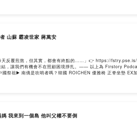
me/user/clicsolps01uy01q64fyi28c7/comments抖內我們：ht
ok重新路一段 Instagram重新路一段 YouTube重新路一段 ThreadsPower
者 山蘇 霸凌世家 蔣萬安
煎熬，但其實，都會有終點的……」👉 https://fstry.pse.i
們有機會不在照顧困境掙扎。—— 以上為 Firstory Podcast
祖▶️ 南僑是吹哨者嗎？韓國 ROICHEN 優雅椅 正脊坐墊 EX加大版新上h
我你對這一集的想法： https://open.firstory.me/user/clicsolps01
來信接洽：wetofriends@gmail.com-重新路一段 Facebook重新路一
權媽媽 我來到一個島 他叫父權不要倒