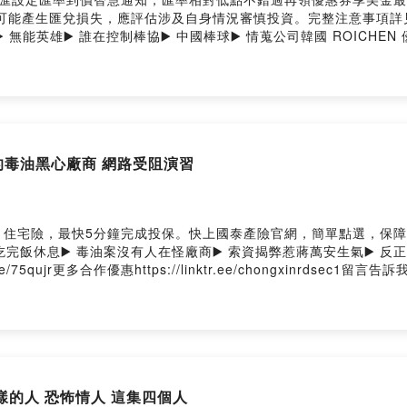
外幣如幣別轉換可能產生匯兌損失，應評估涉及自身情況審慎投資。完整注意事項詳見網站
 無能英雄▶️ 誰在控制棒協▶️ 中國棒球▶️ 情蒐公司韓國 ROICHE
://linktr.ee/chongxinrdsec1留言告訴我你對這一集的想法：
s01uy01q64fyi28c7/comments抖內我們：https://chongxinrdsec1
段 YouTube重新路一段 ThreadsPowered by Firstory Hosti
失的毒油黑心廠商 網路受阻演習
最快5分鐘完成投保。快上國泰產險官網，簡單點選，保障立即到位！https
庭關係▶️ 吃完飯休息▶️ 毒油案沒有人在怪廠商▶️ 索資揭弊惹蔣萬安生氣▶️ 
e/75qujr更多合作優惠https://linktr.ee/chongxinrdsec1
s01uy01q64fyi28c7/comments抖內我們：https://chongxinrdsec1
段 YouTube重新路一段 ThreadsPowered by Firstory Hosti
怎樣的人 恐怖情人 這集四個人