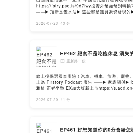
https://fstry.pse.is/9d7lwy投資
——▶️ 頂新是餿水油▶️ 這些都是議員索資發現的▶️
https://s.add.one/75qujr更多合作優惠https
https://open.firstory.me/user/clicsolp
2026-07-23
·
43 分
重新路一段 Facebook重新路一段 Instagram重新路一
EP462 絕食不是吃飽休息 消
重新路一段
🄴
線上投保選國泰產險！汽車、機車、旅遊、寵物、住宅險，
上為 Firstory Podcast 廣告 ——▶️ 家
雅椅 正脊坐墊 EX加大版新上市https://s.add.on
https://open.firstory.me/user/clicsolp
重新路一段 Facebook重新路一段 Instagram重新路一
2026-07-20
·
41 分
EP461 好想知道你的0分會給