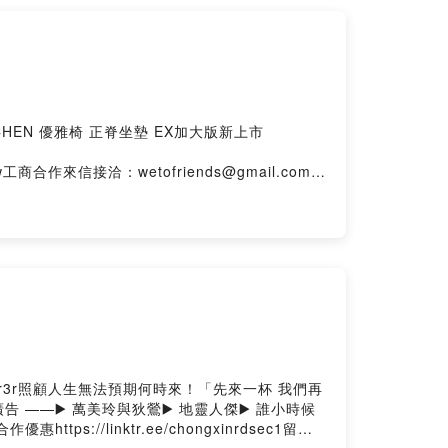
CHEN 優雅椅 正脊坐墊 EX加大版新上市
.oen.tw工商合作來信接洽：wetofriends@gmail.com-
ng
9b9r3r照顧人生無法預期何時來！「先來一杯 我們再
 ——▶️ 萬美玲與狄鶯▶️ 地靈人傑▶️ 誰小時候
ttps://linktr.ee/chongxinrdsec1留言