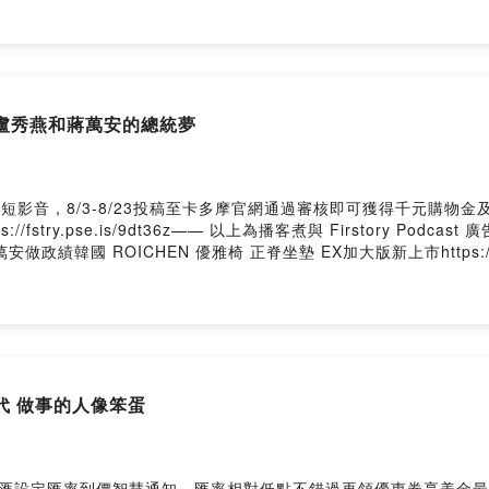
段 YouTube重新路一段 ThreadsPowered by Firstory Hosti
班 盧秀燕和蔣萬安的總統夢
短影音，8/3-8/23投稿至卡多摩官網通過審核即可獲得千元購物金
try.pse.is/9dt36z—— 以上為播客煮與 Firstory Podcas
政績韓國 ROICHEN 優雅椅 正脊坐墊 EX加大版新上市https://s.
你對這一集的想法： https://open.firstory.me/user/clicsolps01u
來信接洽：wetofriends@gmail.com-重新路一段 Facebook重新路一
二代 做事的人像笨蛋
匯設定匯率到價智慧通知，匯率相對低點不錯過再領優惠券享美金最