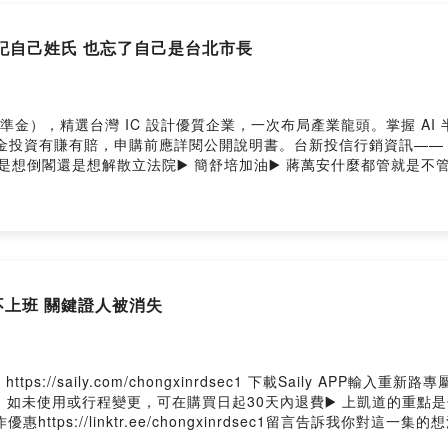
 忘記自己姓氏 也忘了自己是台北市長
準金），精選台灣 IC 設計優質企業，一次布局產業龍頭。掌握 AI
定有風險，基金投資有賺有賠，申購前應詳閱公開說明書。台新投信行銷資訊—— 以上為 
▶️ 是想倒閣還是想解散立法院▶️ 簡舒培加油▶️ 蔣萬安什麼都管就是不
://s.add.one/75qujr更多合作優惠https://linktr.ee/cho
ory.io/join留言告訴我你對這一集的想法： https://open.firstory.me/use
商合作來信接洽：wetofriends@gmail.com-重新路一段 Facebook重
長不上班 關鍵證人被消失
ps://saily.com/chongxinrdsec1 下載Saily APP輸入重新
未使用或行程變更，可在購買日起30天內退費▶️ 上凱道的重點是什麼▶
tps://linktr.ee/chongxinrdsec1留言告訴我你對這一集的
s01uy01q64fyi28c7/comments抖內我們：https://chongxinrdsec1