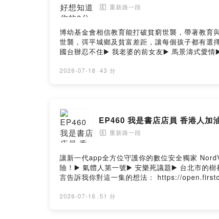
重新路一段
🄴
博幼基金會相信教育能打破貧窮世襲，帶著教育
世襲，弭平城鄉及貧富差距，讓每個孩子都有選擇未來的能力。」捐款
國台辦忍不住▶️ 我老婆的前女友▶️ 馬景濤式愛情▶️ 愛
https://linktr.ee/chongxinrdsec1留言告訴我
https://chongxinrdsec1.oen.tw工商合作
2026-07-18
·
43 分
ThreadsPowered by Firstory Hosting
EP460 我是書店店員 香港人加
重新路一段
🄴
讓新一代app全方位守護你的數位安全獨家 NordVPN 優惠
險！▶️ 氣體人第一號▶️ 安樂死議題▶️ 台北市的樹都有病
言告訴我你對這一集的想法： https://open.firstory
洽：wetofriends@gmail.com-重新路一段 Face
2026-07-16
·
51 分