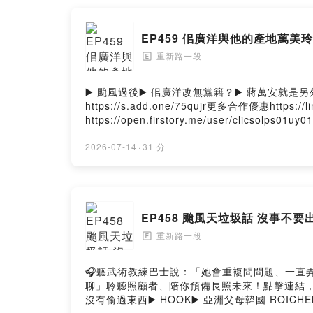
EP459 佀廣洋與他的產地萬美
重新路一段
🄴
▶️ 颱風過後▶️ 佀廣洋改無黨籍？▶️ 蔣萬安就是另
https://s.add.one/75qujr更多合作優惠https
https://open.firstory.me/user/clicsolp
重新路一段 Facebook重新路一段 Instagram重新路一
2026-07-14
·
31 分
EP458 颱風天垃圾話 沒事不要
重新路一段
🄴
🎧聽武術教練巴士說：「她會重複問問題、一直弄丟健保卡
聊」聆聽照顧者、陪你預備長照未來！點擊連結，讓我們有
沒有偷過東西▶️ HOOK▶️ 亞洲父母韓國 ROICHEN 優雅