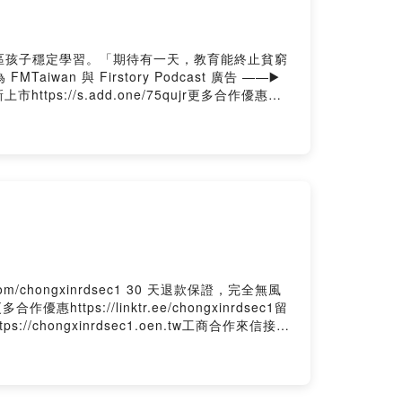
區孩子穩定學習。「期待有一天，教育能終止貧窮
iwan 與 Firstory Podcast 廣告 ——▶️
tps://s.add.one/75qujr更多合作優惠
y01q64fyi28c7/comments抖內我們：
段 Instagram重新路一段 YouTube重新路一段
om/chongxinrdsec1 30 天退款保證，完全無風
ps://linktr.ee/chongxinrdsec1留
tps://chongxinrdsec1.oen.tw工商合作來信接
wered by Firstory Hosting