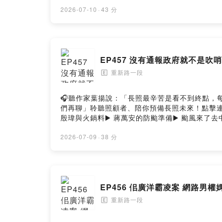
告訴我你對這一集的想法： https://open.firstory.
wetofriends@gmail.com-重新路一段 Facebo
2026-07-10
·
43 分
EP457 沒有通報政府就不是吹哨
重新路一段
🄴
🎧聽作家葉揚說：「長照最辛苦是看不到終點，每天反覆
們再聊」聆聽照顧者、陪你預備長照未來！點擊連結，讓我
殷瑋與火鍋料▶️ 蔣萬安的防颱準備▶️ 颱風來了去中國祭
惠https://linktr.ee/chongxinrdsec1留言告訴
https://chongxinrdsec1.oen.tw工商合作
2026-07-09
·
38 分
ThreadsPowered by Firstory Hosting
EP456 佀廣洋霸凌案 網路男
重新路一段
🄴