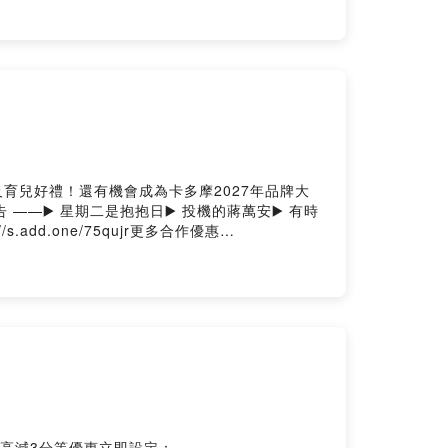
ng
及育兒好禮！還有機會成為卡多摩2027年品牌大
t 廣告 ——▶️ 星期二是抱抱日▶️ 投機的蔣萬安▶️ 有時
add.one/75qujr更多合作優惠
y01q64fyi28c7/comments抖內我們：
段 Instagram重新路一段 YouTube重新路一段
高減3分等優惠立即設定：