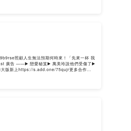
tps://chongxinrdsec1.oen.tw工商合作來信接洽：
ed by Firstory Hosting
s/9b9rse照顧人生無法預期何時來！「先來一杯 我
 廣告 ——▶️ 戀愛秘笈▶️ 萬美玲說他們受傷了▶️
ttps://s.add.one/75qujr更多合作優
uy01q64fyi28c7/comments抖內我們：
段 Instagram重新路一段 YouTube重新路一段