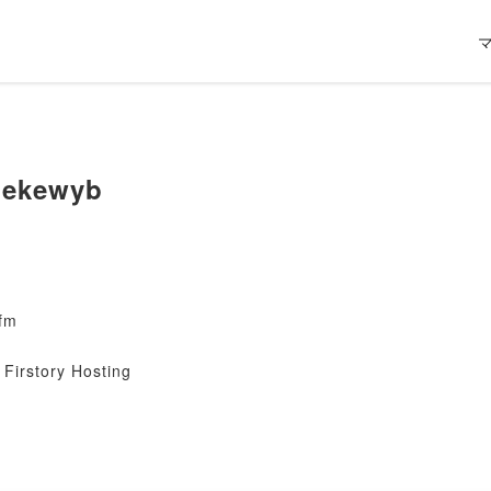
jekewyb
fm
Firstory Hosting