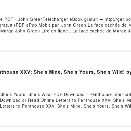
le PDF - John GreenTélécharger eBook gratuit ➡ http://get-pd
e gratuit (PDF ePub Mobi) pan John Green.La face cachée de
Margo John Green Lire en ligne , La face cachée de Margo 
argo John Green Kindle, La face cachée de Margo John Gree
story Hosting
thouse XXV: She's Mine, She's Yours, She's Wild! b
 She's Yours, She's Wild! PDF Download - Penthouse Interna
7Download or Read Online Letters to Penthouse XXV: She's Mi
etters to Penthouse XXV: She's Mine, She's Yours, She's Wild
's Wild! Penthouse International Epub, Letters to Penthouse 
s to Penthouse XXV: She's Mine, She's Yours, She's Wild! Pen
's Wild! Penthouse International VK, Letters to Penthouse XX
Penthouse XXV: She's Mine, She's Yours, She's Wild! Penthouse