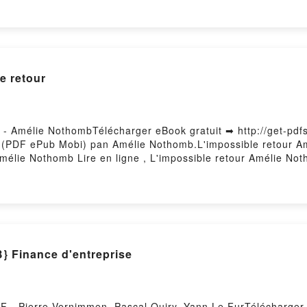
e retour
F - Amélie NothombTélécharger eBook gratuit ➡ http://get-pd
tuit (PDF ePub Mobi) pan Amélie Nothomb.L'impossible retour 
mélie Nothomb Lire en ligne , L'impossible retour Amélie Not
homb Kindle, L'impossible retour Amélie Nothomb Epub VK, L
Hosting
Finance d'entreprise
DF - Pierre Vernimmen, Pascal Quiry, Yann Le FurTélécharger