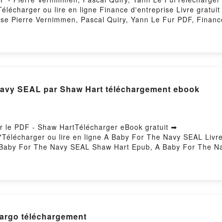
Télécharger ou lire en ligne Finance d'entreprise Livre grat
ise Pierre Vernimmen, Pascal Quiry, Yann Le Fur PDF, Financ
se Pierre Vernimmen, Pascal Quiry, Yann Le Fur Lire en ligne
e d'entreprise Pierre Vernimmen, Pascal Quiry, Yann Le Fur 
'entreprise Pierre Vernimmen, Pascal Quiry, Yann Le Fur Epub
hargement gratuitPowered by Firstory Hosting
Navy SEAL par Shaw Hart téléchargement ebook
r le PDF - Shaw HartTélécharger eBook gratuit ➡
57Télécharger ou lire en ligne A Baby For The Navy SEAL Liv
aby For The Navy SEAL Shaw Hart Epub, A Baby For The Nav
 Baby For The Navy SEAL Shaw Hart VK, A Baby For The Nav
he Navy SEAL Shaw Hart Téléchargement gratuitPowered by 
Margo téléchargement