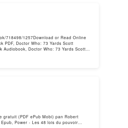
irstory Hosting
book/718498/1257Download or Read Online
k PDF, Doctor Who: 73 Yards Scott
k Audiobook, Doctor Who: 73 Yards Scott
VK, Doctor Who: 73 Yards Scott Handcock
vre gratuit (PDF ePub Mobi) pan Robert
Epub, Power - Les 48 lois du pouvoir