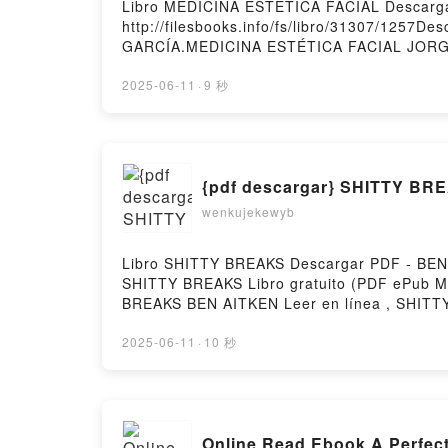
Libro MEDICINA ESTÉTICA FACIAL Descarg
http://filesbooks.info/fs/libro/31307/125
GARCÍA.MEDICINA ESTÉTICA FACIAL JORG
ESTÉTICA FACIAL JORGE GARCÍA GARCÍA L
FACIAL JORGE GARCÍA GARCÍA VK, MEDIC
2025-06-11
·
9 秒
GARCÍA Epub VK, MEDICINA ESTÉTICA FACI
{pdf descargar} SHITTY BR
wenkujekewyb
Libro SHITTY BREAKS Descargar PDF - BEN A
SHITTY BREAKS Libro gratuito (PDF ePub
BREAKS BEN AITKEN Leer en línea , SHIT
Kindle, SHITTY BREAKS BEN AITKEN Epub V
2025-06-11
·
10 秒
Online Read Ebook A Perfec