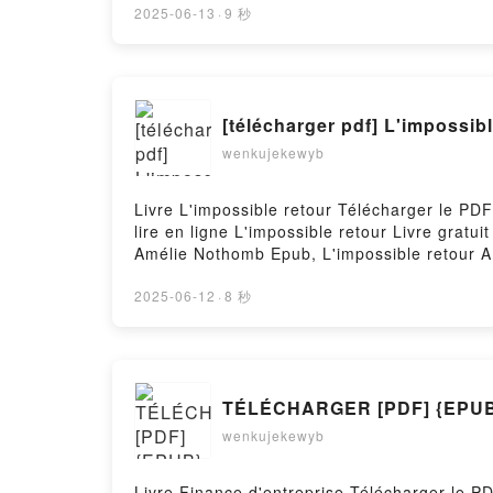
2025-06-13
·
9 秒
[télécharger pdf] L'impossibl
wenkujekewyb
Livre L'impossible retour Télécharger le PD
lire en ligne L'impossible retour Livre gra
Amélie Nothomb Epub, L'impossible retour A
Nothomb VK, L'impossible retour Amélie Not
Téléchargement gratuitPowered by Firstory 
2025-06-12
·
8 秒
TÉLÉCHARGER [PDF] {EPUB} 
wenkujekewyb
Livre Finance d'entreprise Télécharger le P