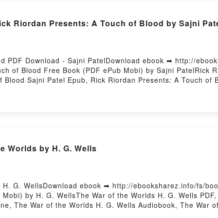
 Riordan Presents: A Touch of Blood by Sajni Pat
ood PDF Download - Sajni PatelDownload ebook ➡ http://eboo
uch of Blood Free Book (PDF ePub Mobi) by Sajni PatelRick R
f Blood Sajni Patel Epub, Rick Riordan Presents: A Touch of 
obook, Rick Riordan Presents: A Touch of Blood Sajni Patel V
 Touch of Blood Sajni Patel Epub VK, Rick Riordan Presents: 
e Worlds by H. G. Wells
 H. G. WellsDownload ebook ➡ http://ebooksharez.info/fs/b
Mobi) by H. G. WellsThe War of the Worlds H. G. Wells PDF,
ne, The War of the Worlds H. G. Wells Audiobook, The War of
Worlds H. G. Wells Epub VK, The War of the Worlds H. G. Wel