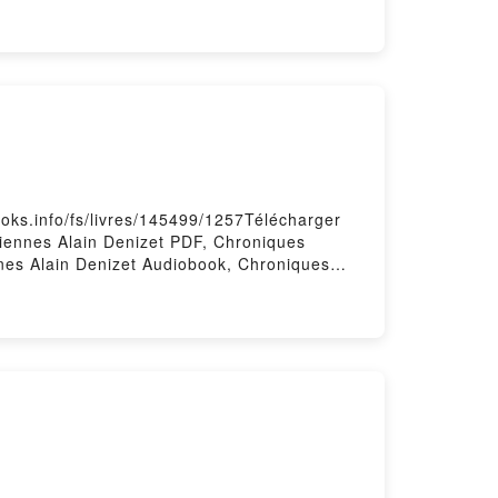
ois du pouvoir Robert Greene VK, Power -
er - Les 48 lois du pouvoir Robert Greene
ooks.info/fs/livres/145499/1257Télécharger
liennes Alain Denizet PDF, Chroniques
nnes Alain Denizet Audiobook, Chroniques
n Denizet Epub VK, Chroniques euréliennes