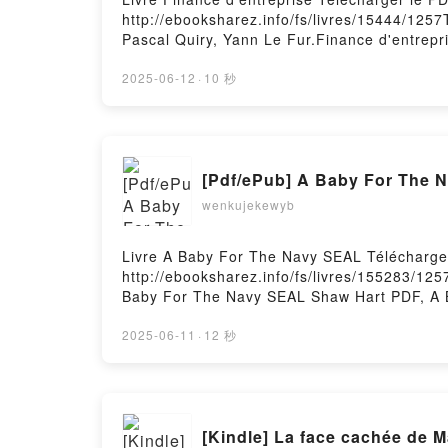
http://ebooksharez.info/fs/livres/15444/1257
Pascal Quiry, Yann Le Fur.Finance d'entrepr
Quiry, Yann Le Fur Epub, Finance d'entrepri
Pascal Quiry, Yann Le Fur Audiobook, Financ
2025-06-12
·
10 秒
Pascal Quiry, Yann Le Fur Kindle, Finance d
Vernimmen, Pascal Quiry, Yann Le Fur Téléc
[Pdf/ePub] A Baby For The 
wenkujekewyb
Livre A Baby For The Navy SEAL Télécharge
http://ebooksharez.info/fs/livres/155283/12
Baby For The Navy SEAL Shaw Hart PDF, A B
For The Navy SEAL Shaw Hart Audiobook, A
Navy SEAL Shaw Hart Epub VK, A Baby For T
2025-06-11
·
12 秒
[Kindle] La face cachée de 