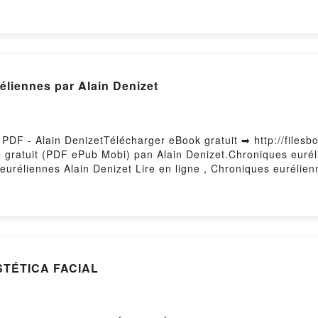
8 lois du pouvoir Robert Greene Audiobook, Power - Les 48 l
, Power - Les 48 lois du pouvoir Robert Greene Epub VK, Pow
Hosting
éliennes par Alain Denizet
PDF - Alain DenizetTélécharger eBook gratuit ➡ http://filesb
re gratuit (PDF ePub Mobi) pan Alain Denizet.Chroniques euré
euréliennes Alain Denizet Lire en ligne , Chroniques eurélie
réliennes Alain Denizet Kindle, Chroniques euréliennes Alai
 by Firstory Hosting
STÉTICA FACIAL