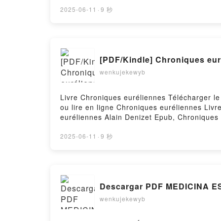
Robert Greene Lire en ligne , Power - Les 4
Les 48 lois du pouvoir Robert Greene Kindle
2025-06-11
·
9 秒
Téléchargement gratuitPowered by Firstory 
[PDF/Kindle] Chroniques eur
wenkujekewyb
Livre Chroniques euréliennes Télécharger le 
ou lire en ligne Chroniques euréliennes Liv
euréliennes Alain Denizet Epub, Chroniques 
euréliennes Alain Denizet VK, Chroniques eu
Alain Denizet Téléchargement gratuitPowered
2025-06-11
·
9 秒
Descargar PDF MEDICINA E
wenkujekewyb