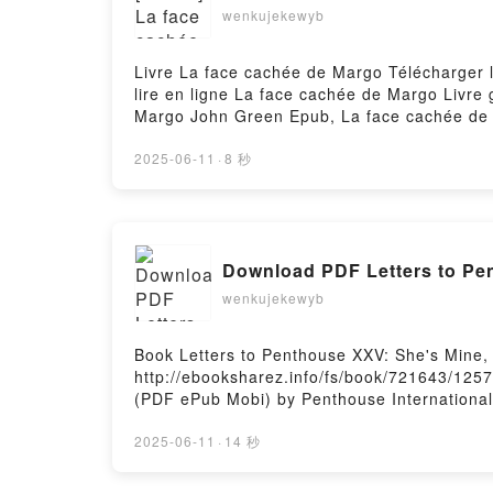
wenkujekewyb
Livre La face cachée de Margo Télécharger 
lire en ligne La face cachée de Margo Livr
Margo John Green Epub, La face cachée de 
Margo John Green VK, La face cachée de M
Green Téléchargement gratuitPowered by Fir
2025-06-11
·
8 秒
Download PDF Letters to Pen
wenkujekewyb
Book Letters to Penthouse XXV: She's Mine,
http://ebooksharez.info/fs/book/721643/125
(PDF ePub Mobi) by Penthouse InternationalL
Penthouse XXV: She's Mine, She's Yours, She
Penthouse International Read Online, Letter
2025-06-11
·
14 秒
Penthouse XXV: She's Mine, She's Yours, She
Penthouse International Kindle, Letters to 