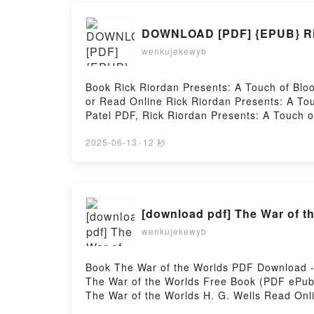
DOWNLOAD [PDF] {EPUB} Rick
wenkujekewyb
Book Rick Riordan Presents: A Touch of Bl
or Read Online Rick Riordan Presents: A To
Patel PDF, Rick Riordan Presents: A Touch o
Presents: A Touch of Blood Sajni Patel Audi
Sajni Patel Kindle, Rick Riordan Presents: A
2025-06-13
·
12 秒
DownloadPowered by Firstory Hosting
[download pdf] The War of th
wenkujekewyb
Book The War of the Worlds PDF Download -
The War of the Worlds Free Book (PDF ePub 
The War of the Worlds H. G. Wells Read Onli
Worlds H. G. Wells Kindle, The War of the 