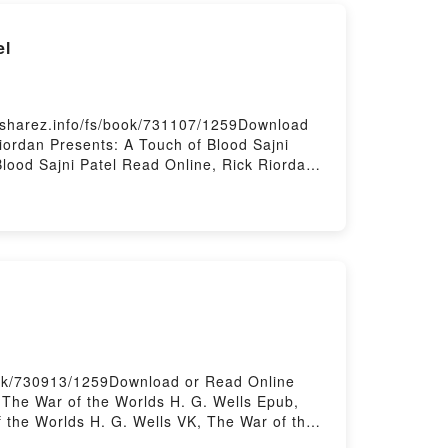
el
ksharez.info/fs/book/731107/1259Download
iordan Presents: A Touch of Blood Sajni
Blood Sajni Patel Read Online, Rick Riordan
K, Rick Riordan Presents: A Touch of Blood
A Touch of Blood Sajni Patel Free
ook/730913/1259Download or Read Online
 The War of the Worlds H. G. Wells Epub,
 the Worlds H. G. Wells VK, The War of the
ls Free DownloadPowered by Firstory Hosting