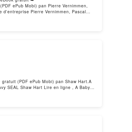
uit (PDF ePub Mobi) pan Pierre Vernimmen,
e d'entreprise Pierre Vernimmen, Pascal
 , Finance d'entreprise Pierre Vernimmen,
VK, Finance d'entreprise Pierre Vernimmen,
 VK, Finance d'entreprise Pierre
re gratuit (PDF ePub Mobi) pan Shaw Hart.A
y SEAL Shaw Hart Lire en ligne , A Baby
y SEAL Shaw Hart Kindle, A Baby For The
Firstory Hosting