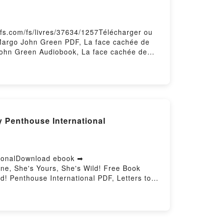
fs.com/fs/livres/37634/1257Télécharger ou
 Margo John Green PDF, La face cachée de
John Green Audiobook, La face cachée de
n Epub VK, La face cachée de Margo John
y Penthouse International
tionalDownload ebook ➡
ne, She's Yours, She's Wild! Free Book
! Penthouse International PDF, Letters to
XXV: She's Mine, She's Yours, She's Wild!
thouse International Audiobook, Letters to
V: She's Mine, She's Yours, She's Wild!
 International Epub VK, Letters to