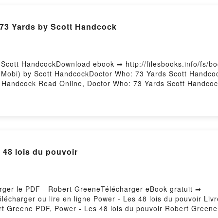
e's Wild! Penthouse International Free DownloadPowered by F
 73 Yards by Scott Handcock
Scott HandcockDownload ebook ➡ http://filesbooks.info/fs/
Mobi) by Scott HandcockDoctor Who: 73 Yards Scott Handcoc
 Handcock Read Online, Doctor Who: 73 Yards Scott Handcoc
andcock Kindle, Doctor Who: 73 Yards Scott Handcock Epub 
er PDF Power - Les 48 lois du pouvoir
arger le PDF - Robert GreeneTélécharger eBook gratuit ➡
élécharger ou lire en ligne Power - Les 48 lois du pouvoir Li
rt Greene PDF, Power - Les 48 lois du pouvoir Robert Greene 