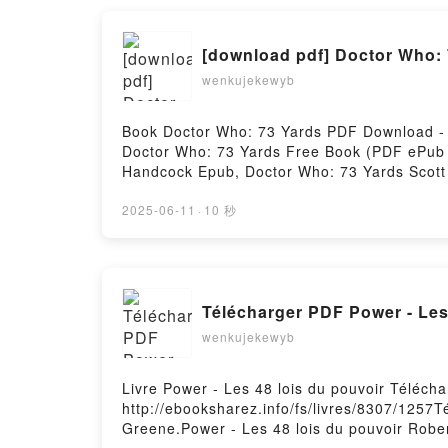
Penthouse XXV: She's Mine, She's Yours, Sh
[download pdf] Doctor Who:
wenkujekewyb
Book Doctor Who: 73 Yards PDF Download - 
Doctor Who: 73 Yards Free Book (PDF ePub 
Handcock Epub, Doctor Who: 73 Yards Scott
Handcock VK, Doctor Who: 73 Yards Scott H
Free DownloadPowered by Firstory Hosting
2025-06-11
·
10 秒
Télécharg
wenkujekewyb
Livre Power - Les 48 lois du pouvoir Téléch
http://ebooksharez.info/fs/livres/8307/1257T
Greene.Power - Les 48 lois du pouvoir Robe