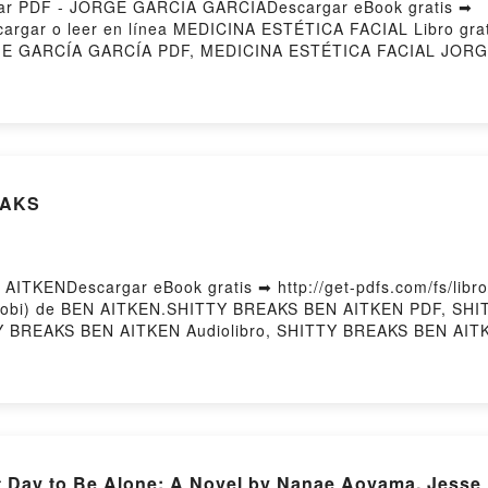
ar PDF - JORGE GARCÍA GARCÍADescargar eBook gratis ➡
7Descargar o leer en línea MEDICINA ESTÉTICA FACIAL Libro 
E GARCÍA GARCÍA PDF, MEDICINA ESTÉTICA FACIAL JORG
eer en línea , MEDICINA ESTÉTICA FACIAL JORGE GARCÍA
INA ESTÉTICA FACIAL JORGE GARCÍA GARCÍA Kindle, MED
AL JORGE GARCÍA GARCÍA Descargar gratisPowered by Firs
EAKS
ITKENDescargar eBook gratis ➡ http://get-pdfs.com/fs/libro
 Mobi) de BEN AITKEN.SHITTY BREAKS BEN AITKEN PDF, SH
TY BREAKS BEN AITKEN Audiolibro, SHITTY BREAKS BEN AI
K, SHITTY BREAKS BEN AITKEN Descargar gratisPowered by 
t Day to Be Alone: A Novel by Nanae Aoyama, Jesse