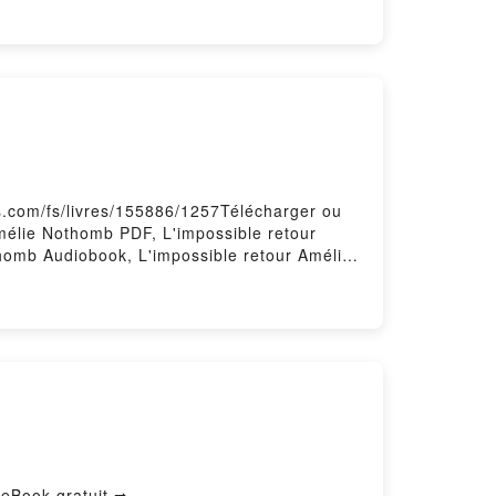
fs.com/fs/livres/155886/1257Télécharger ou
Amélie Nothomb PDF, L'impossible retour
homb Audiobook, L'impossible retour Amélie
'impossible retour Amélie Nothomb
 eBook gratuit ➡