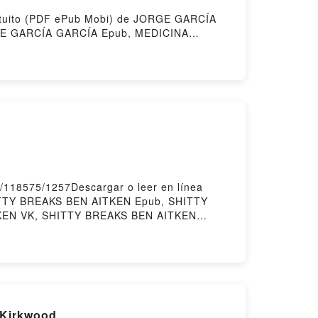
gratuito (PDF ePub Mobi) de JORGE GARCÍA
E GARCÍA GARCÍA Epub, MEDICINA
 GARCÍA Audiolibro, MEDICINA ESTÉTICA
ICINA ESTÉTICA FACIAL JORGE GARCÍA
tory Hosting
/118575/1257Descargar o leer en línea
ITTY BREAKS BEN AITKEN Epub, SHITTY
TKEN VK, SHITTY BREAKS BEN AITKEN
Firstory Hosting
 Kirkwood