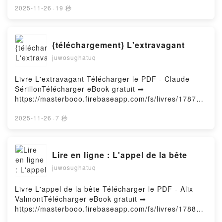
1425Read Online Elden Ring: The Road to the
2025-11-26
·
19 秒
Erdtree, Vol. 6 Free Book (PDF eƤub Mobi) by
FromSoftware, FromSoftware, Inc., Nikiichi Tobita,
John Neal, Greg DengElden Ring: The Road to the
{téléchargement} L'extravagant
Erdtree, Vol. 6 FromSoftware, FromSoftware, Inc.,
juwosughatuq
Nikiichi Tobita, John Neal, Greg Deng PDF, Elden
Ring: The Road to the Erdtree, Vol. 6 FromSoftware,
FromSoftware, Inc., Nikiichi Tobita, John Neal, Greg
Livre L'extravagant Télécharger le PDF - Claude
Deng eƤub Windows, Elden Ring: The Road to the
SérillonTélécharger eBook gratuit ➡
Erdtree, Vol. 6 FromSoftware, FromSoftware, Inc.,
https://masterbooo.firebaseapp.com/fs/livres/178715
Nikiichi Tobita, John Neal, Greg Deng Read Online,
/1425Télécharger ou lire en ligne L'extravagant Livre
Elden Ring: The Road to the Erdtree, Vol. 6
gratuit (PDF eƤub Mobi) pan Claude
2025-11-26
·
7 秒
FromSoftware, FromSoftware, Inc., Nikiichi Tobita,
Sérillon.L'extravagant Claude Sérillon PDF,
John Neal, Greg Deng Audiobook, Elden Ring: The
L'extravagant Claude Sérillon eƤub Windows,
Road to the Erdtree, Vol. 6 FromSoftware,
L'extravagant Claude Sérillon Lire en ligne ,
Lire en ligne : L'appel de la bête
FromSoftware, Inc., Nikiichi Tobita, John Neal, Greg
L'extravagant Claude Sérillon Audiobook,
Deng, Elden Ring: The Road to the Erdtree, Vol. 6
juwosughatuq
L'extravagant Claude Sérillon VK, L'extravagant
FromSoftware, FromSoftware, Inc., Nikiichi Tobita,
Claude Sérillon Kindle, L'extravagant Claude Sérillon
John Neal, Greg Deng Kindle, Elden Ring: The Road
eƤub Mac, L'extravagant Claude Sérillon
Livre L'appel de la bête Télécharger le PDF - Alix
to the Erdtree, Vol. 6 FromSoftware, FromSoftware,
Téléchargement gratuitPowered by Firstory Hosting
ValmontTélécharger eBook gratuit ➡
Inc., Nikiichi Tobita, John Neal, Greg Deng eƤub
https://masterbooo.firebaseapp.com/fs/livres/178833
Mac, Elden Ring: The Road to the Erdtree, Vol. 6
/1425Télécharger ou lire en ligne L'appel de la bête