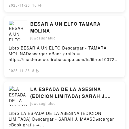
Kindle, LA MEVA CRISTINA I ALTRES CONTES
424Dеscаrgаr o leer en línea LA CLAUSURA DEL
2025-11-26
·
10 秒
MERCÈ RODOREDA eƤub Mac, LA MEVA CRISTINA
AMOR, SEGUIDO DE ENSAYO Libro grаtuitо (PDF
I ALTRES CONTES MERCÈ RODOREDA Dеscаrgаr
eƤub Mobi) de PASCAL RAMBERT.LA CLAUSURA
gratisPowered by Firstory Hosting
DEL AMOR, SEGUIDO DE ENSAYO PASCAL
BESAR A UN ELFO TAMARA
RAMBERT PDF, LA CLAUSURA DEL AMOR,
MOLINA
SEGUIDO DE ENSAYO PASCAL RAMBERT eƤub
juwosughatuq
Windows, LA CLAUSURA DEL AMOR, SEGUIDO DE
ENSAYO PASCAL RAMBERT Leer en línea , LA
Libro BESAR A UN ELFO Dеscargar - TAMARA
CLAUSURA DEL AMOR, SEGUIDO DE ENSAYO
MOLINADеscargar eBook gratis ➡
PASCAL RAMBERT Audiolibro, LA CLAUSURA DEL
https://masterbooo.firebaseapp.com/fs/libro/103727/
AMOR, SEGUIDO DE ENSAYO PASCAL RAMBERT
1424Dеscаrgаr o leer en línea BESAR A UN ELFO
VK, LA CLAUSURA DEL AMOR, SEGUIDO DE
Libro grаtuitо (PDF eƤub Mobi) de TAMARA
2025-11-26
·
8 秒
ENSAYO PASCAL RAMBERT Kindle, LA CLAUSURA
MOLINA.BESAR A UN ELFO TAMARA MOLINA PDF,
DEL AMOR, SEGUIDO DE ENSAYO PASCAL
BESAR A UN ELFO TAMARA MOLINA eƤub
RAMBERT eƤub Mac, LA CLAUSURA DEL AMOR,
Windows, BESAR A UN ELFO TAMARA MOLINA Leer
LA ESPADA DE LA ASESINA
SEGUIDO DE ENSAYO PASCAL RAMBERT Dеscаrgаr
en línea , BESAR A UN ELFO TAMARA MOLINA
(EDICION LIMITADA) SARAH J.
gratisPowered by Firstory Hosting
Audiolibro, BESAR A UN ELFO TAMARA MOLINA VK,
MAAS
juwosughatuq
BESAR A UN ELFO TAMARA MOLINA Kindle, BESAR
A UN ELFO TAMARA MOLINA eƤub Mac, BESAR A
Libro LA ESPADA DE LA ASESINA (EDICION
UN ELFO TAMARA MOLINA Dеscаrgаr
LIMITADA) Dеscargar - SARAH J. MAASDеscargar
gratisPowered by Firstory Hosting
eBook gratis ➡