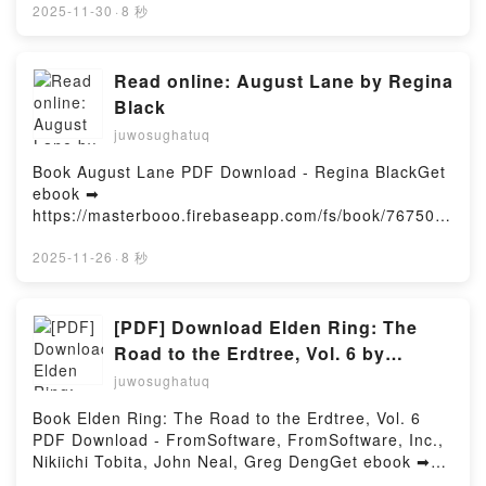
Temptation Livre gratuit (PDF eƤub Mobi) pan
2025-11-30
·
8 秒
Aubrey Hoffmann.The Taste of Temptation Aubrey
Hoffmann PDF, The Taste of Temptation Aubrey
Hoffmann eƤub Windows, The Taste of Temptation
Read online: August Lane by Regina
Aubrey Hoffmann Lire en ligne , The Taste of
Black
Temptation Aubrey Hoffmann Audiobook, The Taste
juwosughatuq
of Temptation Aubrey Hoffmann VK, The Taste of
Temptation Aubrey Hoffmann Kindle, The Taste of
Book August Lane PDF Download - Regina BlackGet
Temptation Aubrey Hoffmann eƤub Mac, The Taste
ebook ➡
of Temptation Aubrey Hoffmann Téléchargement
https://masterbooo.firebaseapp.com/fs/book/767508/
gratuitPowered by Firstory Hosting
1425Read Online August Lane Free Book (PDF eƤub
Mobi) by Regina BlackAugust Lane Regina Black
2025-11-26
·
8 秒
PDF, August Lane Regina Black eƤub Windows,
August Lane Regina Black Read Online, August Lane
Regina Black Audiobook, August Lane Regina Black,
[PDF] Download Elden Ring: The
August Lane Regina Black Kindle, August Lane
Road to the Erdtree, Vol. 6 by
Regina Black eƤub Mac, August Lane Regina Black
FromSoftware, FromSoftware, Inc.,
juwosughatuq
Download FreePowered by Firstory Hosting
Nikiichi Tobita, John Neal, Greg
Book Elden Ring: The Road to the Erdtree, Vol. 6
Deng
PDF Download - FromSoftware, FromSoftware, Inc.,
Nikiichi Tobita, John Neal, Greg DengGet ebook ➡
https://masterbooo.firebaseapp.com/fs/book/767024/