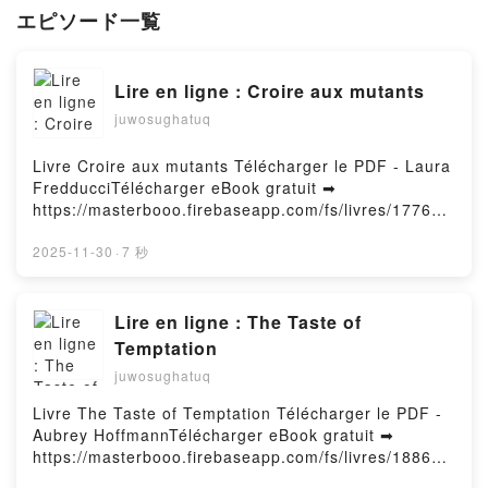
エピソード一覧
Lire en ligne : Croire aux mutants
juwosughatuq
Livre Croire aux mutants Télécharger le PDF - Laura
FredducciTélécharger eBook gratuit ➡
https://masterbooo.firebaseapp.com/fs/livres/177699
/1429Télécharger ou lire en ligne Croire aux mutants
Livre gratuit (PDF eƤub Mobi) pan Laura
2025-11-30
·
7 秒
Fredducci.Croire aux mutants Laura Fredducci PDF,
Croire aux mutants Laura Fredducci eƤub Windows,
Croire aux mutants Laura Fredducci Lire en ligne ,
Lire en ligne : The Taste of
Croire aux mutants Laura Fredducci Audiobook,
Temptation
Croire aux mutants Laura Fredducci VK, Croire aux
juwosughatuq
mutants Laura Fredducci Kindle, Croire aux mutants
Laura Fredducci eƤub Mac, Croire aux mutants
Livre The Taste of Temptation Télécharger le PDF -
Laura Fredducci Téléchargement gratuitPowered by
Aubrey HoffmannTélécharger eBook gratuit ➡
Firstory Hosting
https://masterbooo.firebaseapp.com/fs/livres/188680
/1429Télécharger ou lire en ligne The Taste of