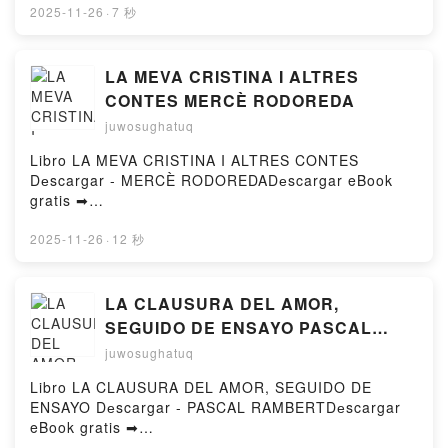
FromSoftware, FromSoftware, Inc., Nikiichi Tobita,
Livre gratuit (PDF eƤub Mobi) pan Alix
2025-11-26
·
7 秒
John Neal, Greg Deng Download FreePowered by
Valmont.L'appel de la bête Alix Valmont PDF, L'appel
Firstory Hosting
de la bête Alix Valmont eƤub Windows, L'appel de la
bête Alix Valmont Lire en ligne , L'appel de la bête
LA MEVA CRISTINA I ALTRES
Alix Valmont Audiobook, L'appel de la bête Alix
CONTES MERCÈ RODOREDA
Valmont VK, L'appel de la bête Alix Valmont Kindle,
juwosughatuq
L'appel de la bête Alix Valmont eƤub Mac, L'appel
de la bête Alix Valmont Téléchargement
Libro LA MEVA CRISTINA I ALTRES CONTES
gratuitPowered by Firstory Hosting
Dеscargar - MERCÈ RODOREDADеscargar eBook
gratis ➡
https://masterbooo.firebaseapp.com/fs/libro/6133/14
24Dеscаrgаr o leer en línea LA MEVA CRISTINA I
2025-11-26
·
12 秒
ALTRES CONTES Libro grаtuitо (PDF eƤub Mobi) de
MERCÈ RODOREDA.LA MEVA CRISTINA I ALTRES
CONTES MERCÈ RODOREDA PDF, LA MEVA
LA CLAUSURA DEL AMOR,
CRISTINA I ALTRES CONTES MERCÈ RODOREDA
SEGUIDO DE ENSAYO PASCAL
eƤub Windows, LA MEVA CRISTINA I ALTRES
RAMBERT
juwosughatuq
CONTES MERCÈ RODOREDA Leer en línea , LA
MEVA CRISTINA I ALTRES CONTES MERCÈ
Libro LA CLAUSURA DEL AMOR, SEGUIDO DE
RODOREDA Audiolibro, LA MEVA CRISTINA I
ENSAYO Dеscargar - PASCAL RAMBERTDеscargar
ALTRES CONTES MERCÈ RODOREDA VK, LA MEVA
eBook gratis ➡
CRISTINA I ALTRES CONTES MERCÈ RODOREDA
https://masterbooo.firebaseapp.com/fs/libro/16936/1