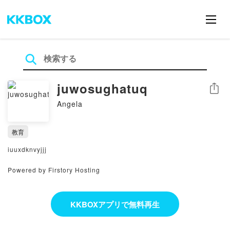
juwosughatuq
シェア
Angela
教育
iuuxdknvyjjj
Powered by Firstory Hosting
KKBOXアプリで無料再生