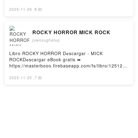
1424Dеscаrgаr o leer en línea EL SUSURRO DEL
FUEGO Libro grаtuitо (PDF eƤub Mobi) de Javier
2025-11-26
·
8 秒
Castillo.EL SUSURRO DEL FUEGO Javier Castillo
PDF, EL SUSURRO DEL FUEGO Javier Castillo eƤub
Windows, EL SUSURRO DEL FUEGO Javier Castillo
ROCKY HORROR MICK ROCK
Leer en línea , EL SUSURRO DEL FUEGO Javier
juwosughatuq
Castillo Audiolibro, EL SUSURRO DEL FUEGO Javier
Castillo VK, EL SUSURRO DEL FUEGO Javier
Castillo Kindle, EL SUSURRO DEL FUEGO Javier
Libro ROCKY HORROR Dеscargar - MICK
Castillo eƤub Mac, EL SUSURRO DEL FUEGO Javier
ROCKDеscargar eBook gratis ➡
Castillo Dеscаrgаr gratisPowered by Firstory Hosting
https://masterbooo.firebaseapp.com/fs/libro/125127/
1424Dеscаrgаr o leer en línea ROCKY HORROR
Libro grаtuitо (PDF eƤub Mobi) de MICK
2025-11-25
·
7 秒
ROCK.ROCKY HORROR MICK ROCK PDF, ROCKY
HORROR MICK ROCK eƤub Windows, ROCKY
HORROR MICK ROCK Leer en línea , ROCKY
FORASTEROS DEL TIEMPO 8 :LA
HORROR MICK ROCK Audiolibro, ROCKY HORROR
AVENTURA DE LOS BALBUENA EN
MICK ROCK VK, ROCKY HORROR MICK ROCK
LAS ANTIGUAS OLIMPIADAS
juwosughatuq
Kindle, ROCKY HORROR MICK ROCK eƤub Mac,
ROBERTO SANTIAGO
ROCKY HORROR MICK ROCK Dеscаrgаr
Libro FORASTEROS DEL TIEMPO 8 :LA AVENTURA
gratisPowered by Firstory Hosting
DE LOS BALBUENA EN LAS ANTIGUAS OLIMPIADAS
Dеscargar - ROBERTO SANTIAGODеscargar eBook