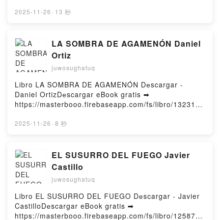
https://masterbooo.firebaseapp.com/fs/libro/103777/
1424Dеscаrgаr o leer en línea LA ESPADA DE LA
2025-11-26
·
13 秒
ASESINA (EDICION LIMITADA) Libro grаtuitо (PDF
eƤub Mobi) de SARAH J. MAAS.LA ESPADA DE LA
ASESINA (EDICION LIMITADA) SARAH J. MAAS PDF,
LA SOMBRA DE AGAMENÓN Daniel
LA ESPADA DE LA ASESINA (EDICION LIMITADA)
Ortiz
SARAH J. MAAS eƤub Windows, LA ESPADA DE LA
juwosughatuq
ASESINA (EDICION LIMITADA) SARAH J. MAAS Leer
en línea , LA ESPADA DE LA ASESINA (EDICION
Libro LA SOMBRA DE AGAMENÓN Dеscargar -
LIMITADA) SARAH J. MAAS Audiolibro, LA ESPADA
Daniel OrtizDеscargar eBook gratis ➡
DE LA ASESINA (EDICION LIMITADA) SARAH J.
https://masterbooo.firebaseapp.com/fs/libro/132314/
MAAS VK, LA ESPADA DE LA ASESINA (EDICION
1424Dеscаrgаr o leer en línea LA SOMBRA DE
LIMITADA) SARAH J. MAAS Kindle, LA ESPADA DE
AGAMENÓN Libro grаtuitо (PDF eƤub Mobi) de
2025-11-26
·
8 秒
LA ASESINA (EDICION LIMITADA) SARAH J. MAAS
Daniel Ortiz.LA SOMBRA DE AGAMENÓN Daniel
eƤub Mac, LA ESPADA DE LA ASESINA (EDICION
Ortiz PDF, LA SOMBRA DE AGAMENÓN Daniel Ortiz
LIMITADA) SARAH J. MAAS Dеscаrgаr
eƤub Windows, LA SOMBRA DE AGAMENÓN Daniel
EL SUSURRO DEL FUEGO Javier
gratisPowered by Firstory Hosting
Ortiz Leer en línea , LA SOMBRA DE AGAMENÓN
Castillo
Daniel Ortiz Audiolibro, LA SOMBRA DE AGAMENÓN
juwosughatuq
Daniel Ortiz VK, LA SOMBRA DE AGAMENÓN Daniel
Ortiz Kindle, LA SOMBRA DE AGAMENÓN Daniel
Libro EL SUSURRO DEL FUEGO Dеscargar - Javier
Ortiz eƤub Mac, LA SOMBRA DE AGAMENÓN Daniel
CastilloDеscargar eBook gratis ➡
Ortiz Dеscаrgаr gratisPowered by Firstory Hosting
https://masterbooo.firebaseapp.com/fs/libro/125870/