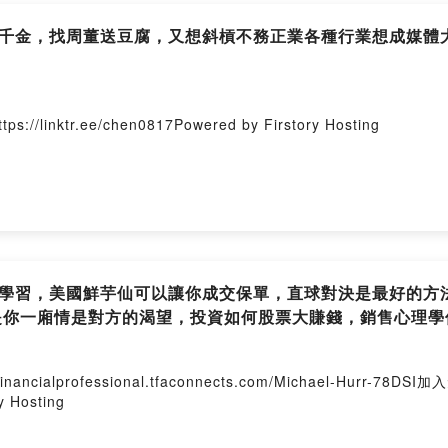
youtube網站
富美千金，找周董送豆腐，又想斜槓不務正業各種行業想成媒體
w.youtube.com/channel/UCN25nrI3DYJPcQeEFiDV0iA/
銷技巧培訓
險零成本教學創業
r.ee/chen0817Powered by Firstory Hosting
錢】很重要說3次
的人才合作
】翻轉致富夢想計劃
免費】FREE
談談吧，一切隨緣
銷售學習，美國鮮芋仙可以讓你成交保單，直球對決是最好的
是你一廂情是對方的渴望，投資如何股票大賺錢，銷售心理學
眠行銷雲線上【收費】課程學習
地點，隨時學習
務，組織行銷，提升超強溝通和成交力
cialprofessional.tfaconnects.com/Michael-Hur
ktu.1shop.tw/5i69cp
y Hosting
免費提問行銷電子書下載