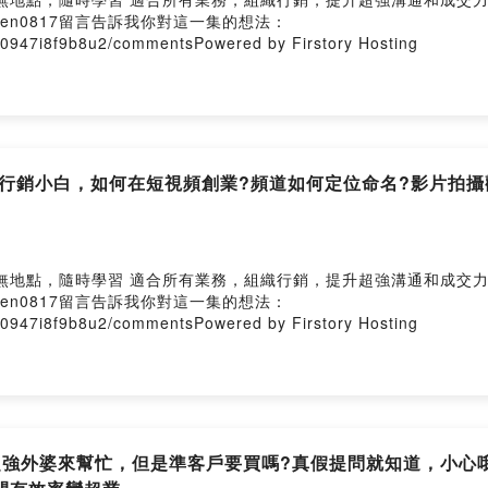
e/chen0817留言告訴我你對這一集的想法：
v30947i8f9b8u2/commentsPowered by Firstory Hosting
群行銷小白，如何在短視頻創業?頻道如何定位命名?影片拍
隨時學習 適合所有業務，組織行銷，提升超強溝通和成交力https://pc
e/chen0817留言告訴我你對這一集的想法：
v30947i8f9b8u2/commentsPowered by Firstory Hosting
假?超強外婆來幫忙，但是準客戶要買嗎?真假提問就知道，小