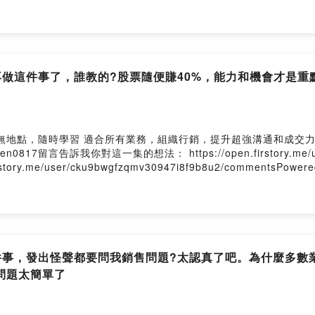
要再做這件事了，誰教的?股票隨便賺40%，能力和機會才是
隨時學習 適合所有業務，組織行銷，提升超強溝通和成交力https://pc
0817留言告訴我你對這一集的想法： https://open.firstory.me/user
me/user/cku9bwgfzqmv30947i8f9b8u2/commentsPowered b
這件事，發出怪聲都要問我銷售問題?太認真了吧。為什麼多
問題太簡單了