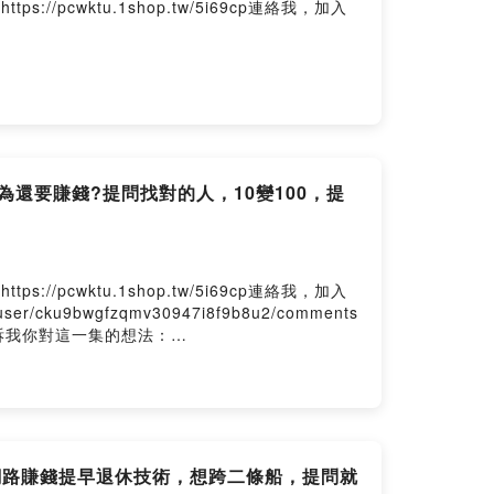
wktu.1shop.tw/5i69cp連絡我，加入
還要賺錢?提問找對的人，10變100，提
wktu.1shop.tw/5i69cp連絡我，加入
/cku9bwgfzqmv30947i8f9b8u2/comments
ts留言告訴我你對這一集的想法：
學網路賺錢提早退休技術，想跨二條船，提問就