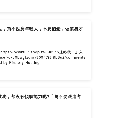
重點，買不起房年輕人，不要抱怨，做業務才
wktu.1shop.tw/5i69cp連絡我，加入
/cku9bwgfzqmv30947i8f9b8u2/comments
y Firstory Hosting
數業務，都沒有傾聽能力呢?千萬不要跟進客