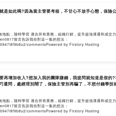
務員就是如此嗎?因為當主管要考核，不甘心不放手心態，保險
隨時學習 適合所有業務，組織行銷，提升超強溝通和成交力https://pc
e/chen0817留言告訴我你對這一集的想法：
v30947i8f9b8u2/commentsPowered by Firstory Hosting
還要再增加收入?想加入我的團隊賺錢，我提問就知道是假的
技巧還問，處經理別鬧了，保險主管別再騙了，不想付錢學技
隨時學習 適合所有業務，組織行銷，提升超強溝通和成交力https://pc
e/chen0817留言告訴我你對這一集的想法：
v30947i8f9b8u2/commentsPowered by Firstory Hosting