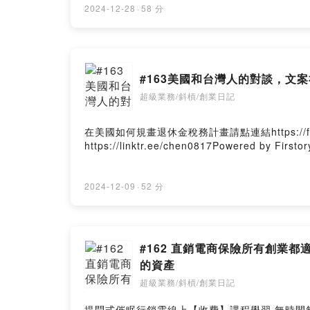
2024-12-28
·
58 分
https://link
Powered by 
#163美國和台灣人的對談，
超級業務/斜槓/創業日記
在美國如何規畫退休金稅務計畫請點連結https://finan
https://linktr.ee/chen0817Powered by Firstor
2024-12-09
·
52 分
#162 直銷電商保險所有創業
的資產
超級業務/斜槓/創業日記
提問式催眠行銷雲線上【收費】課程學習 無時間無地點，