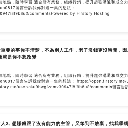
隨時學習 適合所有業務，組織行銷，提升超強溝通和成交力https://pc
e/chen0817留言告訴我你對這一集的想法：
v30947i8f9b8u2/commentsPowered by Firstory Hosting
生最重要的事你不清楚，不為別人工作，老了沒錢更沒時間，因為
圈就是你不想改變
隨時學習 適合所有業務，組織行銷，提升超強溝通和成交力https://pc
0817留言告訴我你對這一集的想法： https://open.firstory.me/user
tory.me/user/cku9bwgfzqmv30947i8f9b8u2/commen
wgfzqmv30947i8f9b8u2/comments留言告訴我你對這一集的想法：
v30947i8f9b8u2/commentsPowered by Firstory Hosting
是有人X, 想賺錢跟了沒有能力的主管，又笨到不放棄，找我