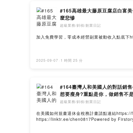
提問式催眠行銷
#165高雄最大藤原豆腐店白
https://ww
麼悲慘
超級業務/斜槓/創業日記
利用提問行
☀️完全零風
加入免費學習，零成本經營副業被動收入點底下https://linkt
我不需要【
我需要優秀
2025-09-07
·
1 時間 25 分
☘️快加入
【一人創業
再強調【完全
請連絡我，
#164臺灣人和美國人的對話
想要瘦身?重點是你，做銷售不
🙋提問式催
超級業務/斜槓/創業日記
無時間，無
適合所有業
在美國如何規畫退休金稅務計畫請點連結https://finan
https://pcw
https://linktr.ee/chen0817Powered by Firstor
🎀連絡我&