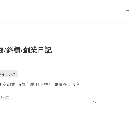
務/斜槓/創業日記
ァイナンス
電商創業 消費心理 銷售技巧 創造多元收入
眠行銷
經理人 24年
記憶 講師
際 ATOMY 創業培訓講師
ogle電子書提問式催眠成交暢銷書作者