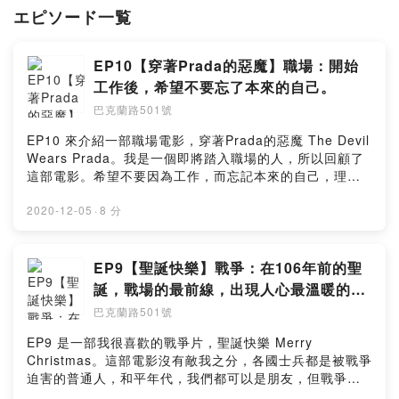
エピソード一覧
每週會在這裡，跟大家看一部電影。
追蹤 IG：
https://www.instagram.com/501buckland/
EP10【穿著Prada的惡魔】職場：開始
工作後，希望不要忘了本來的自己。
巴克蘭路501號
EP10 來介紹一部職場電影，穿著Prada的惡魔 The Devil
Wears Prada。我是一個即將踏入職場的人，所以回顧了
這部電影。希望不要因為工作，而忘記本來的自己，理想
的生活，自己的目標，還有家人跟朋友~--------------------
----------------------------------IG：
2020-12-05
·
8 分
https://www.instagram.com/501buckland/開頭配樂：
MotionElements免費背景音樂中間結尾配樂："Stylish
Music Fashion Background Music"
EP9【聖誕快樂】戰爭：在106年前的聖
誕，戰場的最前線，出現人心最溫暖的一
面。
巴克蘭路501號
EP9 是一部我很喜歡的戰爭片，聖誕快樂 Merry
Christmas。這部電影沒有敵我之分，各國士兵都是被戰爭
迫害的普通人，和平年代，我們都可以是朋友，但戰爭，
讓我們拿槍指著彼此。---------------------------------------