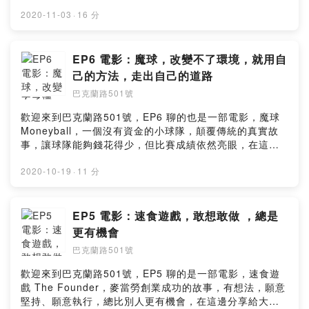
的人生。------------------------------------------------------
IG：https://www.instagram.com/501buckland/開頭配
2020-11-03
·
16 分
樂：MotionElements免費背景音樂中間結尾配
樂："Windy Hill"
EP6 電影：魔球，改變不了環境，就用自
己的方法，走出自己的道路
巴克蘭路501號
歡迎來到巴克蘭路501號，EP6 聊的也是一部電影，魔球
Moneyball，一個沒有資金的小球隊，顛覆傳統的真實故
事，讓球隊能夠錢花得少，但比賽成績依然亮眼，在這邊
分享給大家。-------------------------------------------------
-----IG：https://www.instagram.com/501buckland/開
2020-10-19
·
11 分
頭配樂：MotionElements免費背景音樂中間配樂："Its a
Process"結尾配樂：MotionElements免費背景音樂
EP5 電影：速食遊戲，敢想敢做 ，總是
更有機會
巴克蘭路501號
歡迎來到巴克蘭路501號，EP5 聊的是一部電影，速食遊
戲 The Founder，麥當勞創業成功的故事，有想法，願意
堅持、願意執行，總比別人更有機會，在這邊分享給大