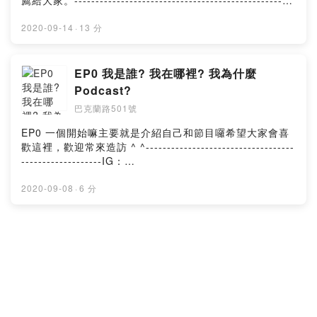
薦給大家。----------------------------------------------------
--IG：https://www.instagram.com/501buckland/開頭配
樂：MotionElements免費背景音樂中間配樂： "A Story
2020-09-14
·
13 分
Unfolds" from Soundcloud 909Music結尾配樂：部分
Una Mattina
EP0 我是誰? 我在哪裡? 我為什麼
Podcast?
巴克蘭路501號
EP0 一個開始嘛主要就是介紹自己和節目囉希望大家會喜
歡這裡，歡迎常來造訪 ^ ^-----------------------------------
-------------------IG：
https://www.instagram.com/501buckland/頭尾配樂：
MotionElements免費背景音樂
2020-09-08
·
6 分