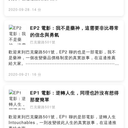
--------------------IG：
https://www.instagram.com/501buckland/開頭配樂：
2020-09-28
·
14 分
MotionElements免費背景音樂中間配樂： "Dreaming of
Fiji"結尾配樂： "It is a life"
EP2 電影：我不是藥神，這需要非比尋常
的信念與勇氣
巴克蘭路501號
歡迎來到巴克蘭路501號，EP2 聊的也是一部電影，我不
是藥神，一個改變藥品價格制度的真實故事，在這邊推薦
給大家。------------------------------------------------------
IG：https://www.instagram.com/501buckland/開頭配
樂：MotionElements免費背景音樂中間與結尾配樂： "只
2020-09-21
·
16 分
要平凡"
EP1 電影：逆轉人生，同理也許沒有想得
那麼簡單
巴克蘭路501號
歡迎來到巴克蘭路501號，EP1 聊的是部電影，逆轉人生
Intouchables，一則改變彼此人生的真實故事，在這邊推