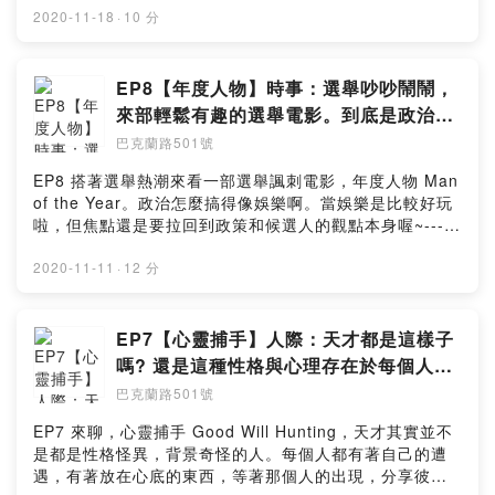
---------------IG：
2020-11-18
·
10 分
https://www.instagram.com/501buckland/開頭配樂：
MotionElements免費背景音樂中間結尾配樂："Windy
Hill"
EP8【年度人物】時事：選舉吵吵鬧鬧，
來部輕鬆有趣的選舉電影。到底是政治還
是娛樂啊?
巴克蘭路501號
EP8 搭著選舉熱潮來看一部選舉諷刺電影，年度人物 Man
of the Year。政治怎麼搞得像娛樂啊。當娛樂是比較好玩
啦，但焦點還是要拉回到政策和候選人的觀點本身喔~-----
-------------------------------------------------IG：
https://www.instagram.com/501buckland/開頭配樂：
2020-11-11
·
12 分
MotionElements免費背景音樂中間結尾配樂："Fairy
Entertainment"
EP7【心靈捕手】人際：天才都是這樣子
嗎? 還是這種性格與心理存在於每個人心
中。
巴克蘭路501號
EP7 來聊，心靈捕手 Good Will Hunting，天才其實並不
是都是性格怪異，背景奇怪的人。每個人都有著自己的遭
遇，有著放在心底的東西，等著那個人的出現，分享彼此