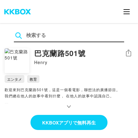
巴克蘭路501號
シェア
Henry
エンタメ
教育
歡迎來到巴克蘭路501號，這是一個看電影，聊想法的廣播節目。
我們總在他人的故事中看到什麼， 在他人的故事中認識自己。
至於為什麼節目要叫這個名字呢~
因為我很喜歡魔界裡的哈比屯，而哈比屯在紐西蘭的地址就是巴克蘭路
501號 ^^
KKBOXアプリで無料再生
這個節目就會如同名字一樣，哈比屯是一個冒險起點，也用這個名字當做
一個起點。