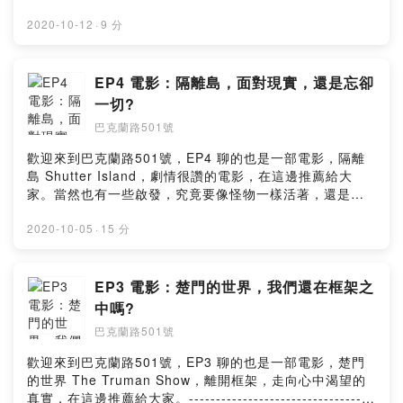
家。------------------------------------------------------IG：
https://www.instagram.com/501buckland/開頭配樂：
2020-10-12
·
9 分
MotionElements免費背景音樂中間結尾配樂：
AShamaluevMusic SoundCloud
EP4 電影：隔離島，面對現實，還是忘卻
一切?
巴克蘭路501號
歡迎來到巴克蘭路501號，EP4 聊的也是一部電影，隔離
島 Shutter Island，劇情很讚的電影，在這邊推薦給大
家。當然也有一些啟發，究竟要像怪物一樣活著，還是像
正常人一樣死去。--------------------------------------------
----------IG：
2020-10-05
·
15 分
https://www.instagram.com/501buckland/開頭配樂：
MotionElements免費背景音樂中間結尾配樂： "On The
Nature Of Daylight"
EP3 電影：楚門的世界，我們還在框架之
中嗎?
巴克蘭路501號
歡迎來到巴克蘭路501號，EP3 聊的也是一部電影，楚門
的世界 The Truman Show，離開框架，走向心中渴望的
真實，在這邊推薦給大家。----------------------------------