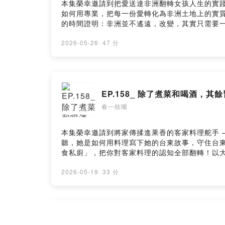
本集榮幸邀請到把愛送達非洲翻轉女孩人生的實踐
如何用專業，把每一份愛轉化為非洲土地上的實質
的時間證明：非洲並不遙遠，改變，其實只需要
點。 - 更多的精采故事，盡在「春一枝嘴」！ ------
一枝官方 LINE ｜我想成為合作夥伴！ --Hosting pr
2026-05-26
·
47 分
EP.158_ 除了煮菜和喝酒，其餘
春一枝嘴
本集榮幸邀請到將家傳揉進果香的客家料理舵手 
聽，她是如何用料理寫下她的台東故事，守住台東
食私廚」，把你對客家料理的認知全部翻轉！以
好的味道，真的急不得。也正因這份純粹，讓她的料理擁
老闆選物FB社團 ｜春一枝官方 Facebook ｜春一枝官方
2026-05-19
·
33 分
EP.157_【大人不在家】告別