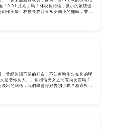
「0.01 法則」嗎？林校長相信，微小的累積也
樹創作美學，林校長在台東永安國小的翻轉，秉持
On
現，曾經無話不談的好友，不知何時消失在你的聯
人只是陪你長大。」你相信男女之間有純友誼嗎？
而淡出的關係，我們學會好好告別了嗎？相遇與告
On