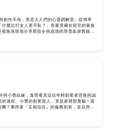
們的創作天地，更是大人們的心靈調解室。從簡單
 「什麼比打女人更可恥？」答案竟藏在留言的最後
更毫無保留地分享那段令他崩潰的滑雪血淚實錄。
已久的焦慮，最後都能用笑聲治癒。 - 更多的精
 奇想世界 展覽時間：6/19（五）- 9/28（一）10：00
 新鮮水果冰棒盲盒1 --------------- 了解更多
夥伴！ --Hosting provided by
意外與小曹結緣，進而看見這位年輕創業者背後的誠
問題的過程。小曹的創業貴人，竟是家裡那隻貓！面
商機？秉持著『互相信任』的服務初衷，並且用誠
nna & daniel 特展：A World of
A World Of Wonder x 春一枝套票 $550
想吃冰 ｜春老闆選物FB社團 ｜春一枝官方 Facebook ｜