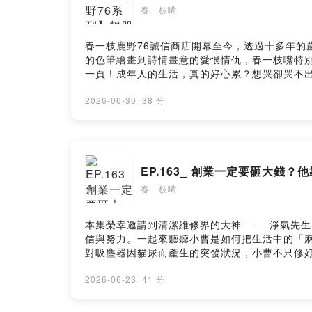
春一枝嘴
春一枝鹿野76誠信商店開幕至今，透過十多年的
的色筆繪畫到詩情畫意的愛恨情仇，春一枝嘴特別
一頁！成年人的生活，真的好心累？想哭卻哭不
生活就是這樣，吃很飽、睡不飽，偶爾還要面對摔
采故事，盡在「春一枝嘴」！ - 套票連結：https://lih
2026-06-30
·
38 分
~ 18：00 展覽地點：國立臺灣科學教育館 7 樓東側特展
｜爸爸我想吃冰 ｜春老闆選物FB社團 ｜春一枝官方 Fac
SoundOn
EP.163_ 創業一定要砸大錢？
春一枝嘴
本集榮幸邀請到清潔維修界的大神 —— 淨氣先
信與努力。一起來聽聽小曹是如何把生活中的「麻
對吸塵器因貓尿而產生的突發狀況，小曹不只修
信打造成品牌最強的護城河。創業路雖不同，但春老闆在小
Wonder 奇想世界 展覽時間：6/19（五）- 9/28
2026-06-23
·
41 分
內容：電子票券1 + 新鮮水果冰棒盲盒1 套票連結：https
春一枝官方 Instagram ｜春一枝官方 LINE ｜我想成