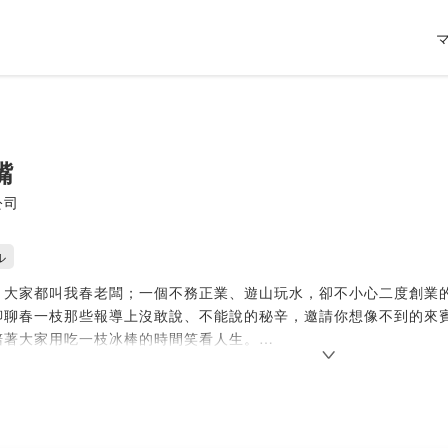
嘴
公司
ル
，大家都叫我春老闆；一個不務正業、遊山玩水，卻不小心二度創業
聊聊春一枝那些報導上沒敢說、不能說的秘辛，邀請你想像不到的來
陪著大家用吃一枝冰棒的時間笑看人生。
ovided by SoundOn