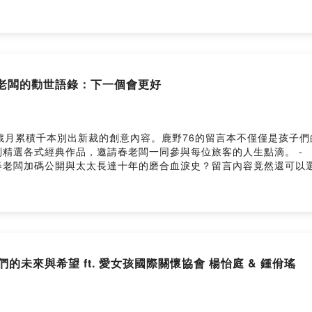
要，所以別為難自己了，活得開心最重要！ - 更多的精采故事，盡在「春一
ebook ｜春一枝官方 Instagram ｜春一枝官方 LINE ｜我想成為合作
自春老闆的勸世語錄：下一個會更好
歲月累積千本別出新裁的創意內容。鹿野76的留言本不僅僅是孩子
精選各式經典作品，邀請春老闆一同參與每位旅客的人生點滴。 -
春老闆加碼公開與太太長達十年的磨合血淚史？留言內容竟然還可以
心，人生充滿幸運。 - 更多的精采故事，盡在「春一枝嘴」！ ------
 Instagram ｜春一枝官方 LINE ｜我想成為合作夥伴！ --Hosting
她們的未來與希望 ft. 愛女孩國際關懷協會 楊怡庭 & 鍾佾瑤