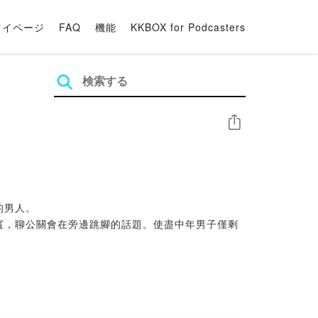
マイページ
FAQ
機能
KKBOX for Podcasters
シェア
的男人。
賓，聊公關會在旁邊跳腳的話題。使盡中年男子僅剩