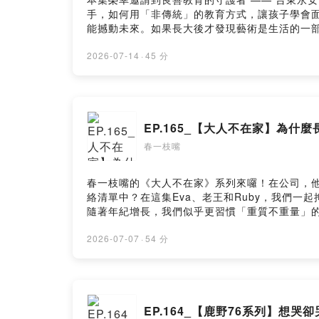
手，如何用「非傳統」的教育方式，讓孩子學會面
能撼動未來。如果長大後才發現藝術是生活的一
著不容易的堅持，擺脫框架，同時也是在為下一代的良善紮根。 - 更多的精采故事，盡在「春一枝嘴」！ 了解更多 ｜爸爸我想
方 Facebook ｜春一枝官方 Instagram ｜春一枝官
2026-07-14
·
45 分
EP.165_【大人不在家】為
春一枝嘴
春一枝嘴的《大人不在家》系列來囉！在公司，
絡清單中？在這集Eva、老王和Ruby，我們
隨著年紀增長，我們似乎更習慣「重質不重量」
別從來都沒有標準答案，謝謝那些曾在生命中出現的真心相伴。 - 更多的精采故事，盡在「春一枝嘴」！ 了解更多 ｜爸爸我想
方 Facebook ｜春一枝官方 Instagram ｜春一枝官
2026-07-07
·
54 分
EP.164_【鹿野76系列】想