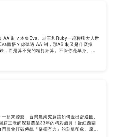
A 制？本集Eva、老王和Ruby一起聊聊大人世
體悟？你聽過 AA 制，那AB 制又是什麼操
沒錢，而是算不完的精打細算。不管你是單身、戀
ovided by SoundOn
？一起來聽聽，台灣農業究竟該如何走出舒適圈、
回顧王老師深耕農業33年的精彩歲月！從紐西蘭
台灣農會打破傳統「俗擱有力」的刻板印象。原