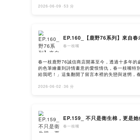
不後悔勇氣。仔細想想，其實在這宇宙裡你並沒有那麼重
｜爸爸我想吃冰 ｜春老闆選物FB社團 ｜春一枝官方 Fac
2026-06-09
·
53 分
SoundOn
EP.160_【鹿野76系列】來
春一枝嘴
春一枝鹿野76誠信商店開幕至今，透過十多年的
的色筆繪畫到詩情畫意的愛恨情仇，春一枝嘴特別
給我吧！」這集翻開了留言本裡的失戀與迷惘，
談，聽這集準沒錯！來自旅客留下的祝福：祝旅程一路開
老闆選物FB社團 ｜春一枝官方 Facebook ｜春一枝官方
2026-06-02
·
36 分
EP.159_ 不只是衛生棉，更是
春一枝嘴