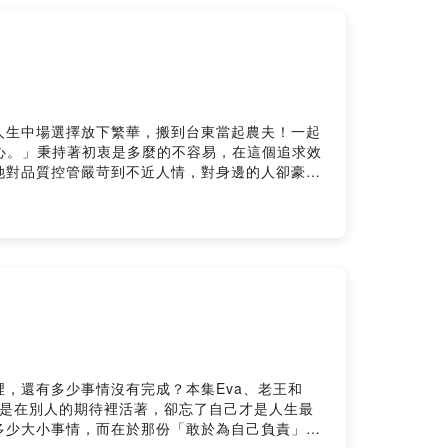
人生中場選擇放下繁華，搬到台東當起農夫！一起
良心。」秉持著初衷是多麼的不容易，在這個追求效
她對品質控管嚴苛到不近人情，對身邊的人卻豪爽
---------- 了解更多 ｜爸爸我想吃冰 ｜
g provided by SoundOn
，還有多少事情沒有完成？本集Eva、老王和
總是在別人的期待裡活著，卻忘了自己才是人生最
多少大小事情，而在於那份「敢於為自己負責」的