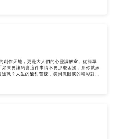
枝嘴」！ --------------- 了解更多
夥伴！ --Hosting provided by
們的創作天地，更是大人們的心靈調解室。從簡單
 「如果要讓約會這件事情不要那麼困擾，那你就嫁
選邊戰？人生的酸甜苦辣，笑到流眼淚的精彩對
--------- 了解更多 ｜爸爸我想吃冰 ｜春
 provided by SoundOn