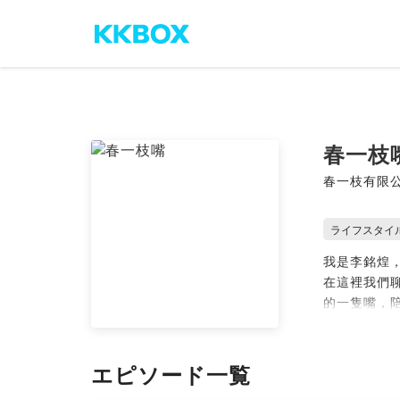
春一枝
春一枝有限
ライフスタイ
我是李銘煌
在這裡我們
的一隻嘴，
--
Hosting pr
エピソード一覧