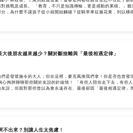
對挑戰及成長。 「教育，不只是知識傳輸，更是感動的累積。」聽過
部分，為什麼不讓孩子從小就開始觸碰？從騎單車征服花東，到以構
吃冰 ｜春老闆選物FB社團 ｜春一枝官
方 LINE ｜我想成為合作夥伴！ --Hosting provided by Sound
什麼長大後朋友越來越少？關於斷捨離與「最後相遇定律」
他們是發號施令的大人；但在這裡，麥克風換我們拿！你是否也曾發
一起掏心掏肺聊聊那些關於友誼的針線情！ 「有些人陪你走下去，有些
的友誼，但面對那些曾以為會永遠存在、最後卻因「最後相遇定律」
吃冰 ｜春老闆選物FB社團 ｜春一枝官
方 LINE ｜我想成為合作夥伴！ --Hosting provided by Sound
哭卻哭不出來？別讓人生太焦慮！