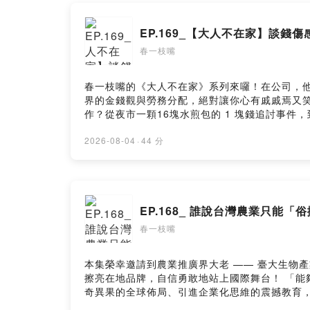
EP.169_【大人不在家】談
春一枝嘴
春一枝嘴的《大人不在家》系列來囉！在公司，他們
界的金錢觀與勞務分配，絕對讓你心有戚戚焉又笑到
作？從夜市一顆16塊水煎包的 1 塊錢追討事
愛中還是已婚育兒，都能在這集找到滿滿的共鳴，以及堪稱大人世界最寫實的生存指南！ - 
選物FB社團 ｜春一枝官方 Facebook ｜春一枝官方 I
2026-08-04
·
44 分
EP.168_ 誰說台灣農業只能「
春一枝嘴
本集榮幸邀請到農業推廣界大老 —— 臺大生物
擦亮在地品牌，自信勇敢地站上國際舞台！ 「能
奇異果的全球佈局、引進企業化思維的震撼教育
來，改變農業不只要靠熱情，更需要把審美觀與品牌思維帶進田野間！ - 更多的精采故事，盡在「春一枝嘴」！ A World O