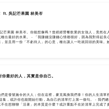
 ft. 吳記芒果園 林美岑
吳記芒果園 林美岑。你能想像嗎？曾經經營餐飲業的女強人，竟然在
種出最好的水果。 - 「我賺錢沒賺錢心情都很好，因為我對得起
果，並且用一份「不虧待人」的心意，種出讓人一吃就回頭的美味。
真的沒什麼好糾結的！ - 更多的精采故事，盡在「春一枝嘴」！ -----
方 Instagram ｜春一枝官方 LINE ｜我想成為合作夥伴！ --Hostin
子對你最好的人，其實是你自己。
們是發號施令的大人；但在這裡，麥克風換我們拿！你的人生清單裡
完這集，或許你也能開始行動，為自己的清單打上第一個勾。 - 我們
忍不住想聊聊「活著」的本質是什麼？或許重點不在於清單上完成了