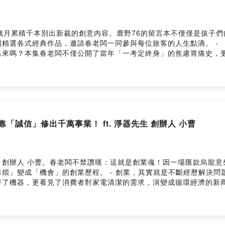
歲月累積千本別出新裁的創意內容。鹿野76的留言本不僅僅是孩子
精選各式經典作品，邀請春老闆一同參與每位旅客的人生點滴。 -
出來嗎？本集春老闆不僅公開了當年「一考定終身」的焦慮胃痛史，
個四腳朝天的窘境。春老闆帶你從種種荒謬中找回幽默感，原來困擾
i3.me/IiuxM anna & daniel 特展：A World of Wonder
區 A World Of Wonder x 春一枝套票 $550 內容：電子票券1 +
ebook ｜春一枝官方 Instagram ｜春一枝官方 LINE ｜我想成為合作
他靠「誠信」修出千萬事業！ ft. 淨器先生 創辦人 小曹
生 創辦人 小曹。春老闆不禁讚嘆：這就是創業魂！因一場匯款烏龍
煩」變成「機會」的創業歷程。 - 創業，其實就是不斷經歷解決
好了機器，更看見了消費者對家電清潔的需求，演變成循環經濟的新
曹身上，看見了同樣的堅持。 - 更多的精采故事，盡在「春一枝嘴」 - a
（一）10：00 ~ 18：00 展覽地點：國立臺灣科學教育館 7 樓東側特展區 
://lihi3.me/IiuxM --------------- 了解更多 ｜爸爸我
為合作夥伴！ --Hosting provided by SoundOn