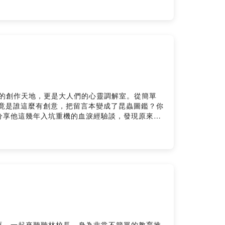
 奇想世界 - 展覽時間：6/19（五）- 9/28（一）10：00
們的創作天地，更是大人們的心靈調解室。從簡單
竟是誰這麼有創意，把留言本變成了昆蟲圖鑑？你
分享他這幾年入坑重機的血淚經驗談，發現原來
多的精采故事，盡在「春
一枝官方 LINE ｜我想成為合作夥伴！ --
眶。一起來聽聽林校長，身為非常不簡單的教育推