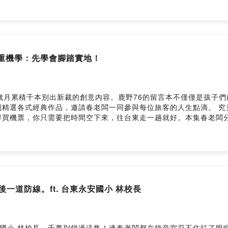
hi3.me/IiuxM anna & daniel 特展：A World of Wonder
provided by SoundOn
老闆重機學：先學會腳踏實地！
歲月累積千本別出新裁的創意內容。鹿野76的留言本不僅僅是孩子
別精選各式經典作品，邀請春老闆一同參與每位旅客的人生點滴。 究
得買機票，你只需要把時間空下來，往台東走一趟就好。本集春老闆
最重要的一種態度。一起來聽聽，陪你歡笑也陪你慢下來的人生真心話吧！ - 更
社團 ｜春一枝官方 Facebook ｜春一枝官方 Instagram ｜春
最後一道防線。ft. 台東永安國小 林校長
安國小 林校長。千萬別錯過這集！連春老闆都在錄音室忍不住紅了眼