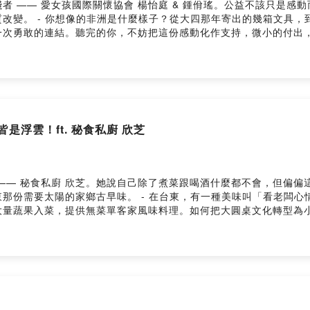
者 —— 愛女孩國際關懷協會 楊怡庭 & 鍾佾瑤。公益不該只是感
改變。 - 你想像的非洲是什麼樣子？從大四那年寄出的幾箱文具
一次勇敢的連結。聽完的你，不妨把這份感動化作支持，微小的付出
--------- 了解更多 ｜爸爸我想吃冰 ｜春老闆選物FB社團 ｜春一枝官方
ovided by SoundOn
皆是浮雲！ft. 秘食私廚 欣芝
—— 秘食私廚 欣芝。她說自己除了煮菜跟喝酒什麼都不會，但偏偏
那份需要太陽的家鄉古早味。 - 在台東，有一種美味叫「看老闆
大量蔬果入菜，提供無菜單客家風味料理。如何把大圓桌文化轉型為
有無可取代的靈魂。 - 更多的精采故事，盡在「春一枝嘴」！ ------
 Instagram ｜春一枝官方 LINE ｜我想成為合作夥伴！ --Hosting
，是個無法練習的生命課