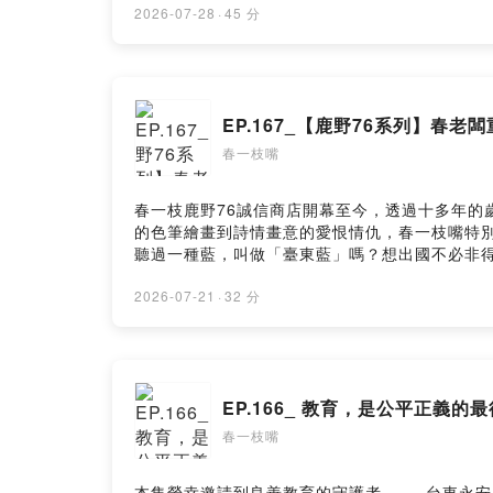
票券1 + 新鮮水果冰棒盲盒1 - 套票連結：https://li
2026-07-28
·
45 分
~ 18：00 - 展覽地點：國立臺灣科學教育館 7 樓東側特展區 - 了解更多 ｜爸爸我想吃冰 ｜春老闆選物FB社團 ｜春一枝官方 Facebook ｜春一枝官方 Instagram ｜
春一枝官方 LINE ｜我想成為合作夥伴！ --Hosting 
EP.167_【鹿野76系列】春
春一枝嘴
春一枝鹿野76誠信商店開幕至今，透過十多年的
的色筆繪畫到詩情畫意的愛恨情仇，春一枝嘴特
聽過一種藍，叫做「臺東藍」嗎？想出國不必非
「腳踏實地」不僅是騎車安全的關鍵，更是面對人生選擇時，
一枝嘴」！ 了解更多 ｜爸爸我想吃冰 ｜春老闆選物FB
2026-07-21
·
32 分
Hosting provided by SoundOn
EP.166_ 教育，是公平正義的
春一枝嘴
本集榮幸邀請到良善教育的守護者 —— 台東永