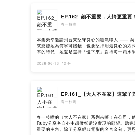
EP.162_錢不重要，人情更重要！
春一枝嘴
本集榮幸邀請到台東堅守良心的霸氣職人 —— 
來聽聽她為何寧可賠錢，也要堅持用最良心的方式
率的時代，她還是選擇「慢下來」對待每一顆水
到令人折服！聽過林小姐打滾多年的故事，你會發現人生
春老闆選物FB社團 ｜春一枝官方 Facebook ｜春一枝官
2026-06-16
·
43 分
EP.161_【大人不在家】這輩
春一枝嘴
春一枝嘴的《大人不在家》系列來囉！在公司，他
Ruby分享各自心中想做卻還沒實現的願望。聽
重要的主角。除了分享經典電影的名言金句，更