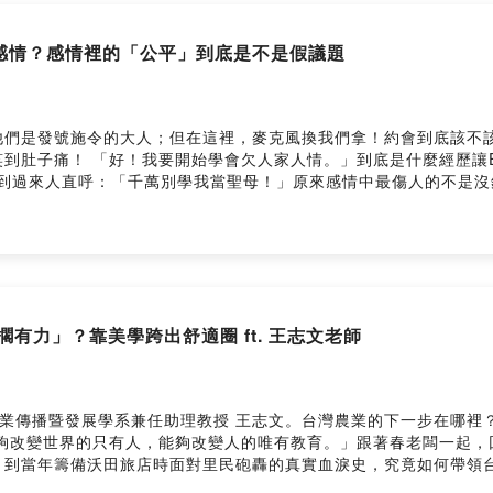
錢傷感情？感情裡的「公平」到底是不是假議題
是發號施令的大人；但在這裡，麥克風換我們拿！約會到底該不該 A
肚子痛！ 「好！我要開始學會欠人家人情。」到底是什麼經歷讓Eva
件，到過來人直呼：「千萬別學我當聖母！」原來感情中最傷人的不是
更多的精采故事，盡在「春一枝嘴」！ 了解更多 ｜爸爸我想吃冰 ｜春老闆
nstagram ｜春一枝官方 LINE ｜我想成為合作夥伴！ --Hosting pr
俗擱有力」？靠美學跨出舒適圈 ft. 王志文老師
產業傳播暨發展學系兼任助理教授 王志文。台灣農業的下一步在哪裡
夠改變世界的只有人，能夠改變人的唯有教育。」跟著春老闆一起，
，到當年籌備沃田旅店時面對里民砲轟的真實血淚史，究竟如何帶領
f Wonder x 春一枝套票 $550 內容：電子