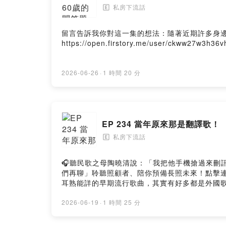
私房下流話
🄴
留言告訴我你對這一集的想法：隨著近期許多身邊
https://open.firstory.me/user/ckww27w3h36
2026-06-26
·
1 時間 20 分
EP 234 當年原來那是翻譯歌！
私房下流話
🄴
🎧聽民歌之母陶曉清說：「我把他手機搶過來刪訊息，他
們再聊」聆聽照顧者、陪你預備長照未來！點擊連結，
耳熟能詳的早期流行歌曲，其實有好多都是外國歌翻譯而來～ https
Hosting
2026-06-19
·
1 時間 25 分