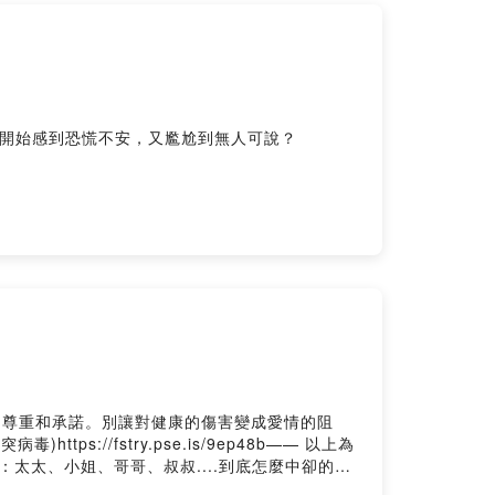
些事情我們會開始感到恐慌不安，又尷尬到無人可說？
的尊重和承諾。別讓對健康的傷害變成愛情的阻
://fstry.pse.is/9ep48b—— 以上為
對這一集的想法：太太、小姐、哥哥、叔叔....到底怎麼中卻的稱