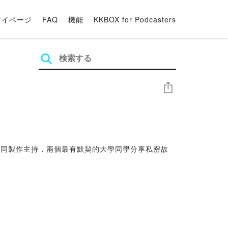
マイページ
FAQ
機能
KKBOX for Podcasters
シェア
hen共同製作主持，兩個最有默契的大學同學分享私密故