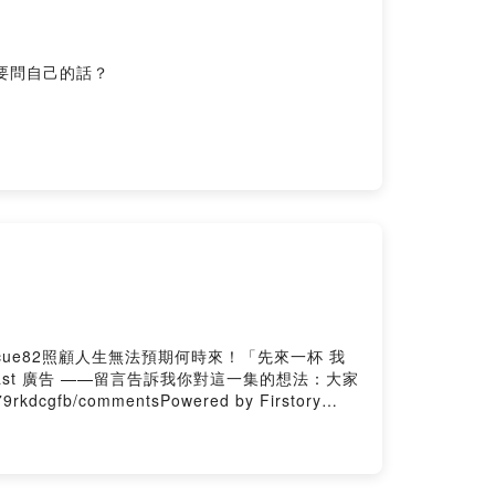
要問自己的話？
/9cue82照顧人生無法預期何時來！「先來一杯 我
ast 廣告 ——留言告訴我你對這一集的想法：大家
gfb/commentsPowered by Firstory