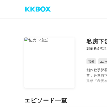
私房下
郭蘅祈&沈斻
芸術
エン
創作歌手郭蘅
事，分享時
延續「我愛
☆溫馨提醒
☆Podcas
エピソード一覧
★更多郭蘅祈