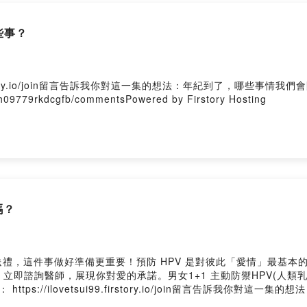
菁」
https://reurl.cc/4y5lE2
些事？
Firstory Hosting
9.firstory.io/join留言告訴我你對這一集的想法：年紀到了，哪
vh09779rkdcgfb/commentsPowered by Firstory Hosting
嗎？
禮，這件事做好準備更重要！預防 HPV 是對彼此「愛情」最基本
醫師，展現你對愛的承諾。男女1+1 主動防禦HPV(人類乳突病毒)https
： https://ilovetsui99.firstory.io/join留言告訴我你
不小，但是還是不習慣人家叫他「叔叔」？