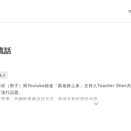
流話
タメ
祈（郭子）與Youtube頻道「跟老師上床」主持人Teacher S
下流行話題。
崔苔菁」的幽默風趣談話方式，創造全新的節目內容。
：內容也許不適合太過正經的人士收聽喔～
t每周五更新
精彩的Podcast節目