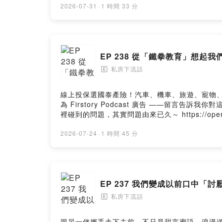
https://open.firstory.me/user/ckww27w3h36
2026-07-31
·
1 時間 33 分
EP 238 從「鐵拳教育」想起
私房下流話
🄴
線上投保選國泰產險！汽車、機車、旅遊、寵物、住宅險，
為 Firstory Podcast 廣告 ——
裡碰到的問題，其實問題由來已久～ https://open.firsto
2026-07-24
·
1 時間 45 分
EP 237 我們變成以前口中「
私房下流話
🄴
跟另一伴攜手走下去前，不只是甜言蜜語、浪漫送