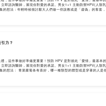
醫師，展現你對愛的承諾。男女1+1 主動防禦HPV(人類乳突病毒)https
告訴我你對這一集的想法：年輕時候很討厭大人們做一些說教或是「虛偽」的
3h36vh09779rkdcgfb/commentsPowered by Firstory Hosting
吸引力？
禮，這件事做好準備更重要！預防 HPV 是對彼此「愛情」最基本
醫師，展現你對愛的承諾。男女1+1 主動防禦HPV(人類乳突病毒)https
訴我你對這一集的想法： 青菜蘿蔔各有喜好，哪一種類型的體型或是穿著的人
vh09779rkdcgfb/commentsPowered by Firstory Hosting