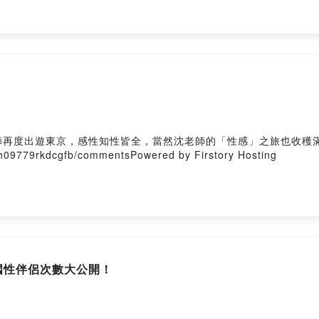
師再度出遊東京，感性知性皆全，當然沈老師的「性感」之旅也收穫
vh09779rkdcgfb/commentsPowered by Firstory Hosting
各國性伴侶次數大公開！