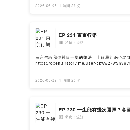
2026-06-05
·
1 時間 38 分
EP 231 東京行樂
私房下流話
🄴
留言告訴我你對這一集的想法：上個星期兩位老
https://open.firstory.me/user/ckww27w3h36
2026-05-29
·
1 時間 20 分
EP 230 一生能有幾次選擇？
私房下流話
🄴