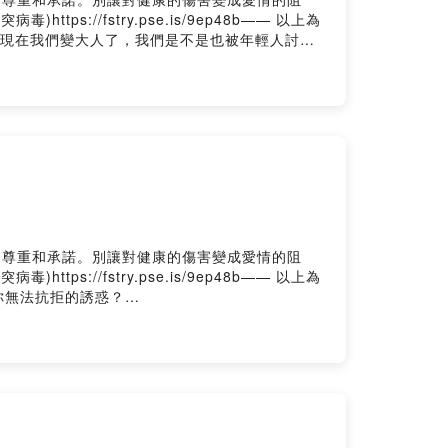
://fstry.pse.is/9ep48b—— 以上為
客套，現在我們變大人了，我們是不是也被年輕人討
的尊重和承諾。別讓對健康的傷害變成愛情的阻
://fstry.pse.is/9ep48b—— 以上為
是你無法抗拒的誘惑？