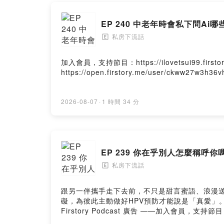
「我愛崔苔
EP 240 中老年時會私下問Ai哪
Powered by 
私房下流話
🄴
加入會員，支持節目：https://ilovetsui9
https://open.firstory.me/user/ckww27w3h36
2026-08-07
·
1 時間 34 分
EP 239 你在乎別人怎麼稱呼你
私房下流話
🄴
跟另一伴攜手走下去前，不只是甜言蜜語、浪漫送
礙，為彼此主動做好HPV預防才能說是「真愛」。立即諮詢
Firstory Podcast 廣告 ——加入會員，支持節目
呼才不會失禮？像沈老師保養這麼好，雖然年紀