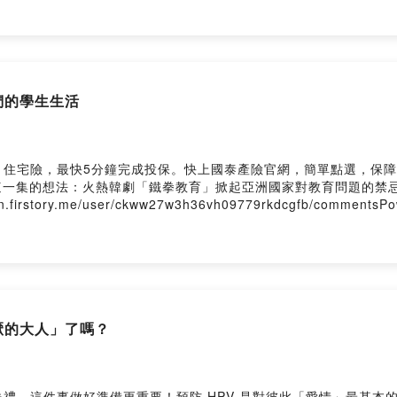
vh09779rkdcgfb/commentsPowered by Firstory Hosting
我們的學生生活
最快5分鐘完成投保。快上國泰產險官網，簡單點選，保障立即到位！https
留言告訴我你對這一集的想法：火熱韓劇「鐵拳教育」掀起亞洲國家對教育問
ry.me/user/ckww27w3h36vh09779rkdcgfb/commentsPowere
討厭的大人」了嗎？
禮，這件事做好準備更重要！預防 HPV 是對彼此「愛情」最基本