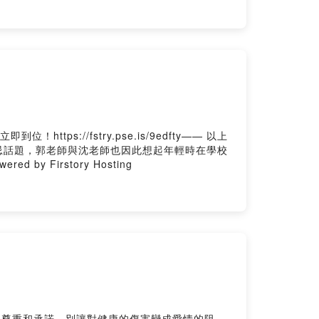
://fstry.pse.is/9edfty—— 以上
題的禁忌話題，郭老師與沈老師也因此想起年輕時在學校
d by Firstory Hosting
的尊重和承諾。別讓對健康的傷害變成愛情的阻