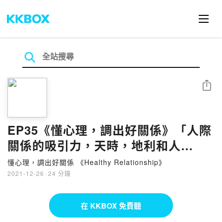
分享
EP35《懂心理，調出好關係》「人際
關係的吸引力，天時，地利和人
和!!!」by 姜尚文心理師
懂心理，調出好關係 《Healthy Relationship》
2021-12-26
·
24 分鐘
在 KKBOX 免費聽