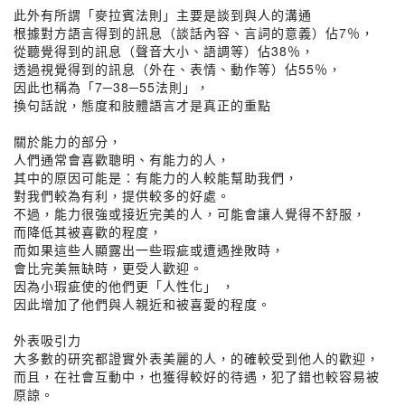
此外有所謂「麥拉賓法則」主要是談到與人的溝通
根據對方語言得到的訊息（談話內容、言詞的意義）佔7％，
從聽覺得到的訊息（聲音大小、語調等）佔38％，
透過視覺得到的訊息（外在、表情、動作等）佔55％，
因此也稱為「7─38─55法則」，
換句話說，態度和肢體語言才是真正的重點
關於能力的部分，
人們通常會喜歡聰明、有能力的人，
其中的原因可能是：有能力的人較能幫助我們，
對我們較為有利，提供較多的好處。
不過，能力很強或接近完美的人，可能會讓人覺得不舒服，
而降低其被喜歡的程度，
而如果這些人顯露出一些瑕疵或遭遇挫敗時，
會比完美無缺時，更受人歡迎。
因為小瑕疵使的他們更「人性化」 ，
因此增加了他們與人親近和被喜愛的程度。
外表吸引力
大多數的研究都證實外表美麗的人，的確較受到他人的歡迎，
而且，在社會互動中，也獲得較好的待遇，犯了錯也較容易被
原諒。