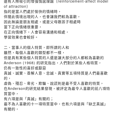
還有人際吸引的增強情感理論（reinforcement-affect model
of attraction）
指的是當人們處於愉快的情緒時，
伴隨此情境出現的人，也會讓我們較為喜歡，
因此無論是朋友相處，或是父母跟孩子相處時
當下正向情緒很重要，
在正向情緒下，人會容易溝通和相處，
學習效果也會較好。
二、當事人的個人特質，即所謂的人和
雖然，每個人喜歡的類型都不一樣，
但是具有某些個人特質的人還是讓大部分的人都較為喜歡的
Anderson (1968) 的研究指出，人們對於某些人格特質，
仍有一致性的喜好或厭惡
真誠、誠實、善解人意、忠誠、真實等五項特質是人們最喜歡
的，
虛偽、殘忍、卑劣、欺騙、說謊則是最不受人喜歡的特質，
在Anderson的研究結果發現，被評定為最令人喜歡的前八項特
質當中，
有六項是與「真誠」有關的；
最不為人喜歡的十一項特質當中，也有六項是與「缺乏真誠」
有關的，