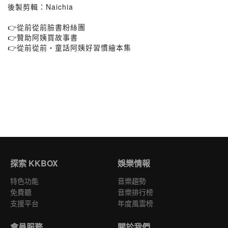
後製剪輯：Naichia
👉從前從前臉書粉絲團
👉贊助阿姨買故事書
👉從前從前・童話阿姨好習慣繪本集
探索 KKBOX
娛樂情報
特色功能
音樂趨勢
免費聽
音樂排行榜
支援平台
年度風雲榜
會員服務
關於我們