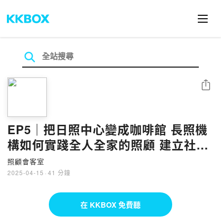
分享
EP5｜把日照中心變成咖啡館 長照機
構如何實踐全人全家的照顧 建立社區
連結？ft.秀家人長照體系董事長邱暉
照顧會客室
智
2025-04-15
·
41 分鐘
在 KKBOX 免費聽