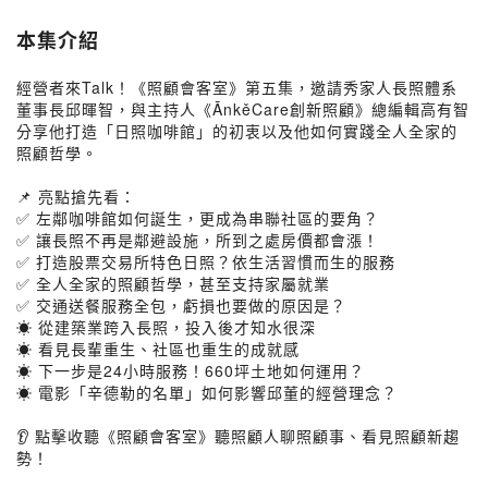
本集介紹
經營者來Talk！《照顧會客室》第五集，邀請秀家人長照體系
董事長邱暉智，與主持人《ĀnkěCare創新照顧》總編輯高有智
分享他打造「日照咖啡館」的初衷以及他如何實踐全人全家的
照顧哲學。
⠀
📌 亮點搶先看：
✅ 左鄰咖啡館如何誕生，更成為串聯社區的要角？
✅ 讓長照不再是鄰避設施，所到之處房價都會漲！
✅ 打造股票交易所特色日照？依生活習慣而生的服務
✅ 全人全家的照顧哲學，甚至支持家屬就業
✅ 交通送餐服務全包，虧損也要做的原因是？
☀️ 從建築業跨入長照，投入後才知水很深
☀️ 看見長輩重生、社區也重生的成就感
☀️ 下一步是24小時服務！660坪土地如何運用？
☀️ 電影「辛德勒的名單」如何影響邱董的經營理念？
⠀
👂 點擊收聽《照顧會客室》聽照顧人聊照顧事、看見照顧新趨
勢！
⠀