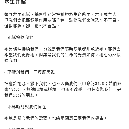
本集介紹
想到救主耶穌，基督徒通常把祂視為生命的主、君王或主人，
但我們會把耶穌當作朋友嗎？這一點對我們來說恐怕不容易，
但對耶穌，卻一點也不困難。
- 耶穌接納我們
祂無條件接納我們，也就是我們隨時隨地都能親近祂。耶穌會
希望我們更像祂，但無論我們的生命的光景如何，祂也仍然接
納我們。
- 耶穌與我們一同經歷患難
神應許祂必不撇下我們，也不丟棄我們（申命記31:6；希伯來
書13:5）。無論順境或逆境，祂永不改變，祂必安慰我們，是
我們忠誠的朋友。
- 耶穌時刻與我們同在
祂總是關心我們的需要，也總是願意回應我們的禱告。