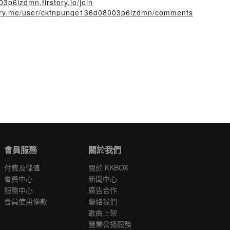
3p6lzdmn.firstory.io/join
story.me/user/ckfnpunqe136d08003p6lzdmn/comments
會員服務
關於我們
付費及儲值
關於 KKBOX
會員中心
新聞中心
服務中心
廣告合作
會員使用條款
聯絡我們
歌曲上架
營業公播服務