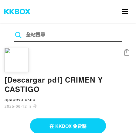
分享
[Descargar pdf] CRIMEN Y
CASTIGO
apapevofokno
2025-06-12
·
8 秒
在 KKBOX 免費聽