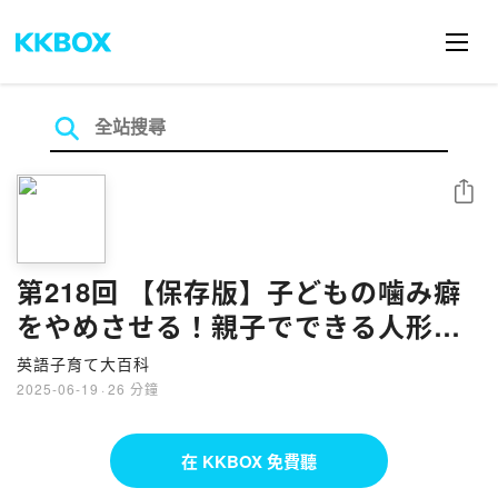
分享
第218回 【保存版】子どもの噛み癖
をやめさせる！親子でできる人形ロ
ールプレイ法
英語子育て大百科
2025-06-19
·
26 分鐘
在 KKBOX 免費聽