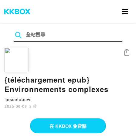
分享
{téléchargement epub}
Environnements complexes
ijessefobuwi
2025-06-09
·
8 秒
在 KKBOX 免費聽