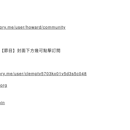
story.me/user/howard/community
【節目】封面下方幾可點擊訂閱
story.me/user/clemptv5703kx01v5d3s5c048
.org
oin