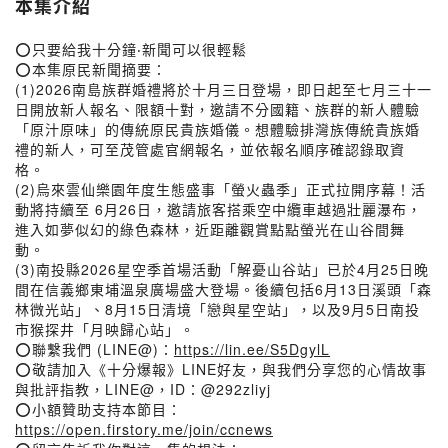
本集介紹
⭕只要給我十分鐘‧新聞可以很輕鬆
⭕本集原民新聞摘要：
(1)2026南島族群婚禮將於十月三日登場，即日起至七月三十一
日開放新人報名、限額十對，邀請不分國籍、族群的新人體驗
「原汁原味」的傳統原民貴族婚儀。想體驗排灣族傳統貴族婚
禮的新人，可至茂管處官網報名，並依報名順序確認錄取資
格。
(2)烏來雲仙樂園年度生態盛事「螢火蟲季」正式拉開序幕！活
動將持續至 6月26日，邀請旅客搭乘空中纜車越過壯麗瀑布，
進入如夢似幻的綠色森林，近距離觀賞點點螢光在山谷間舞
動。
(3)南投縣2026星空季首場活動「解憂山谷站」已於4月25日晚
間在信義鄉東埔溫泉廣場盛大登場。後續包括6月13日溪頭「森
林微光站」、8月15日清境「戀與星空站」，以及9月5日南投
市猴探井「月映歸心站」。
⭕聯繫我們 (LINE@)：
https://lin.ee/S5DgylL
⭕敬請加入《十分爆報》LINE好友，與我們分享您的心情故事
與批評指教，LINE@，ID：@292zliyj
⭕小額贊助支持本節目：
https://open.firstory.me/join/ccnews