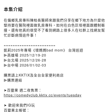
本集介紹
在偏鄉乳房專科陳柏長醫師來跟我們分享在鄉下地方為什麼他
堅持要在醫院裡面做乳房專科，如何在白色巨塔裡面跟體制衝
撞。還有他真的很受不了看到網路上很多人在社群上找網友幫
忙診斷病情這件事！
=======================
凱莉2025年專場《壞媽媽bad mom》 台灣巡迴
⫸高雄場 2025/12/19-20
⫸台北場 2025/12/26-28
⫸台中場 2026/01/02-03
購票請上KKTIX及全台全家便利商店
⫸購票連結
➤百靈果 週二夜售票：
https://comedyclub.kktix.cc/events/tuesday
➤ 歡迎來我們IG玩
百靈果主帳號：