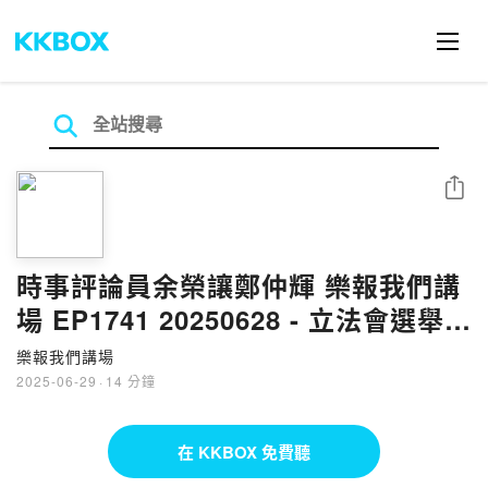
分享
時事評論員余榮讓鄭仲輝 樂報我們講
場 EP1741 20250628 - 立法會選舉
20250626
樂報我們講場
2025-06-29
·
14 分鐘
在 KKBOX 免費聽