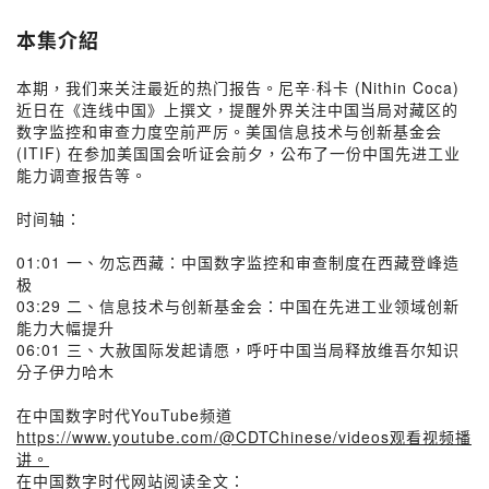
本集介紹
本期，我们来关注最近的热门报告。尼辛·科卡 (Nithin Coca)
近日在《连线中国》上撰文，提醒外界关注中国当局对藏区的
数字监控和审查力度空前严厉。美国信息技术与创新基金会
(ITIF) 在参加美国国会听证会前夕，公布了一份中国先进工业
能力调查报告等。
时间轴：
01:01 一、勿忘西藏：中国数字监控和审查制度在西藏登峰造
极
03:29 二、信息技术与创新基金会：中国在先进工业领域创新
能力大幅提升
06:01 三、大赦国际发起请愿，呼吁中国当局释放维吾尔知识
分子伊力哈木
在中国数字时代YouTube频道
https://www.youtube.com/@CDTChinese/videos观看视频播
讲。
在中国数字时代网站阅读全文：