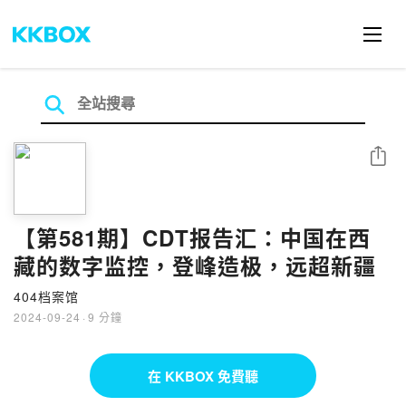
分享
【第581期】CDT报告汇：中国在西
藏的数字监控，登峰造极，远超新疆
404档案馆
2024-09-24
·
9 分鐘
在 KKBOX 免費聽