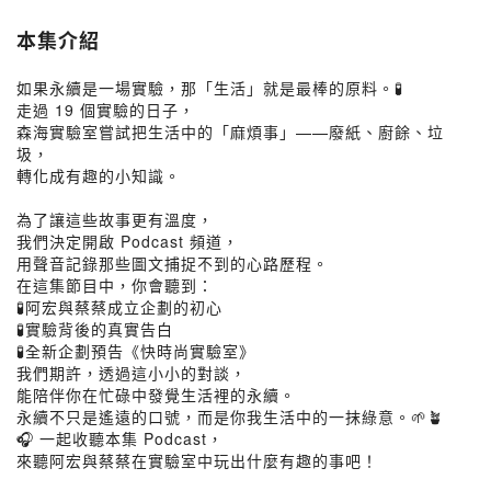
本集介紹
如果永續是一場實驗，那「生活」就是最棒的原料。🧪
走過 19 個實驗的日子，
森海實驗室嘗試把生活中的「麻煩事」——廢紙、廚餘、垃
圾，
轉化成有趣的小知識。
為了讓這些故事更有溫度，
我們決定開啟 Podcast 頻道，
用聲音記錄那些圖文捕捉不到的心路歷程。
在這集節目中，你會聽到：
🧪阿宏與蔡蔡成立企劃的初心
🧪實驗背後的真實告白
🧪全新企劃預告《快時尚實驗室》
我們期許，透過這小小的對談，
能陪伴你在忙碌中發覺生活裡的永續。
永續不只是遙遠的口號，而是你我生活中的一抹綠意。🌱🪴
🎧 一起收聽本集 Podcast，
來聽阿宏與蔡蔡在實驗室中玩出什麼有趣的事吧！