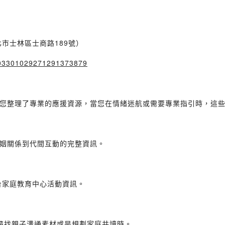
北市士林區士商路189號）
2603301029271291373879
您整理了專業的應援資源，當您在情緒迷航或需要專業指引時，這
姻關係到代間互動的完整資訊。
台家庭教育中心活動資訊。
、尋找親子溝通素材或是規劃家庭共讀時。