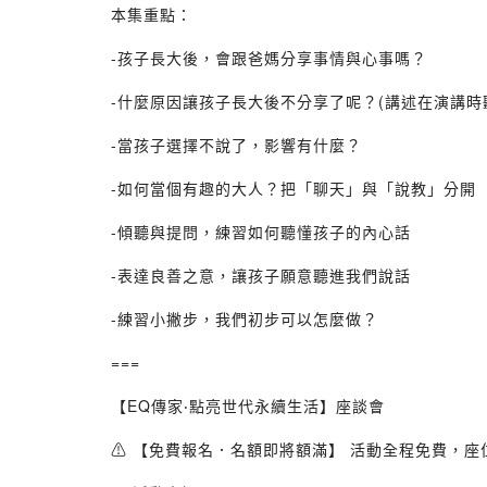
本集重點：
-孩子長大後，會跟爸媽分享事情與心事嗎？
-什麼原因讓孩子長大後不分享了呢？(講述在演講時
-當孩子選擇不說了，影響有什麼？
-如何當個有趣的大人？把「聊天」與「說教」分開
-傾聽與提問，練習如何聽懂孩子的內心話
-表達良善之意，讓孩子願意聽進我們說話
-練習小撇步，我們初步可以怎麼做？
===
【EQ傳家‧點亮世代永續生活】座談會
⚠️ 【免費報名．名額即將額滿】 活動全程免費，