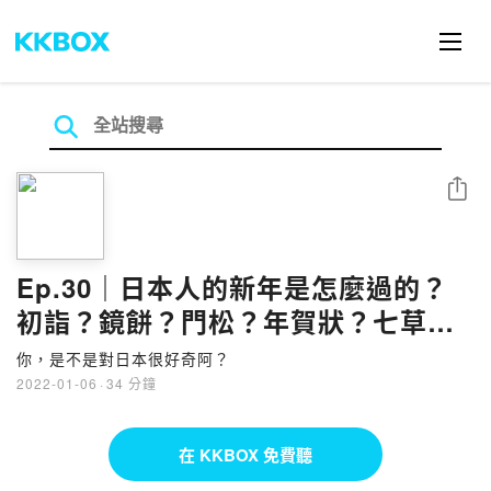
分享
Ep.30｜日本人的新年是怎麼過的？
初詣？鏡餅？門松？年賀狀？七草
粥？這些常常聽到的東西到底是甚
你，是不是對日本很好奇阿？
麼？
2022-01-06
·
34 分鐘
在 KKBOX 免費聽