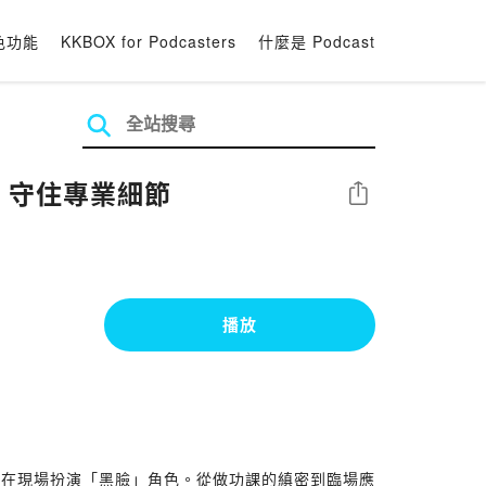
色功能
KKBOX for Podcasters
什麼是 Podcast
，守住專業細節
分享
播放
得在現場扮演「黑臉」角色。從做功課的縝密到臨場應