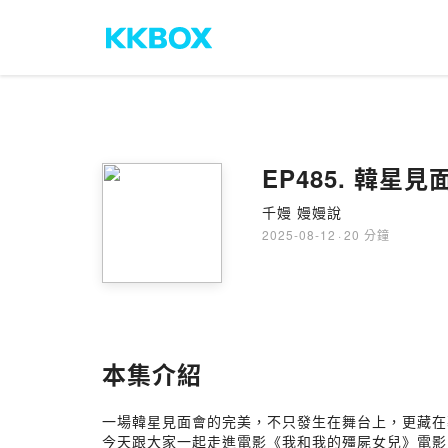
EP485. 韓
千嫚 嫚嫚說
2025-08-12
·
20 分鐘
本集介紹
一場韓星見面會的完美，不只發生在舞台上，更藏在
今天跟大家一起走進電影《我和我的殭屍女兒》電影