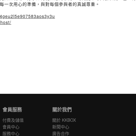
每一次用心的準備，與對每個參與者的真誠尊重。
jzi4geu2l5e907583aos3y3u
host/
會員服務
關於我們
付費及儲值
關於 KKBOX
會員中心
新聞中心
服務中心
廣告合作