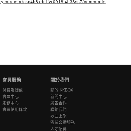
tory.me/user/ckc4h8xdr1ivr0918i4b38ss7/comments
會員服務
關於我們
付費及儲值
關於 KKBOX
會員中心
新聞中心
服務中心
廣告合作
會員使用條款
聯絡我們
歌曲上架
營業公播服務
人才招募