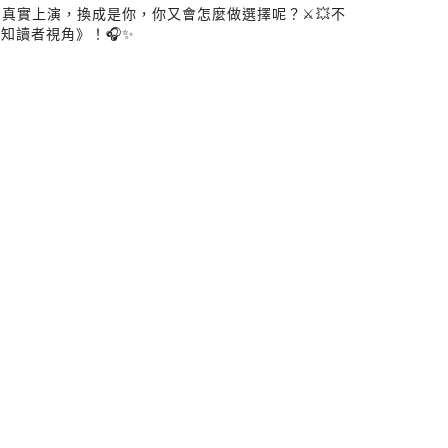
實上演，換成是你，你又會怎麼做選擇呢？⚔️💥不
知讀者視角》！🎧✨