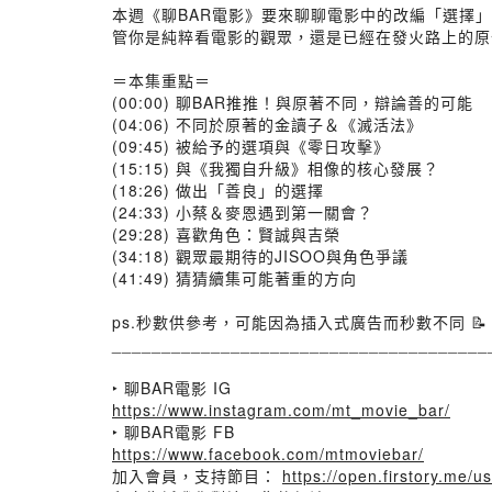
本週《聊BAR電影》要來聊聊電影中的改編「選擇
管你是純粹看電影的觀眾，還是已經在發火路上的原
⠀ ⠀
＝本集重點＝
(00:00) 聊BAR推推！與原著不同，辯論善的可能
(04:06) 不同於原著的金讀子＆《滅活法》
(09:45) 被給予的選項與《零日攻擊》
(15:15) 與《我獨自升級》相像的核心發展？
(18:26) 做出「善良」的選擇
(24:33) 小蔡＆麥恩遇到第一關會？
(29:28) 喜歡角色：賢誠與吉榮
(34:18) 觀眾最期待的JISOO與角色爭議
(41:49) 猜猜續集可能著重的方向
⠀
ps.秒數供參考，可能因為插入式廣告而秒數不同 📝
______________________________________
⠀
‣ 聊BAR電影 IG
https://www.instagram.com/mt_movie_bar/
‣ 聊BAR電影 FB
https://www.facebook.com/mtmoviebar/
加入會員，支持節目：
https://open.firstory.me/