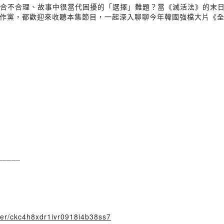
」合不合理、故事中很當代困擾的「選擇」難題？當《滅活法》的末日真
作黨，都歡迎來收聽本集節目，一起深入聊聊今年韓國強檔大片《全
⠀
_____
user/ckc4h8xdr1ivr0918i4b38ss7