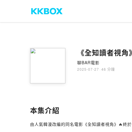
《全知讀者視角》
聊BAR電影
2025-07-27
·
46 分鐘
本集介紹
由人氣韓漫改編的同名電影《全知讀者視角》🔥終
⠀