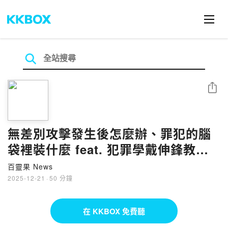
分享
無差別攻擊發生後怎麼辦、罪犯的腦
袋裡裝什麼 feat. 犯罪學戴伸鋒教授 #
週二夜現場 #脫口秀
百靈果 News
2025-12-21
·
50 分鐘
在 KKBOX 免費聽